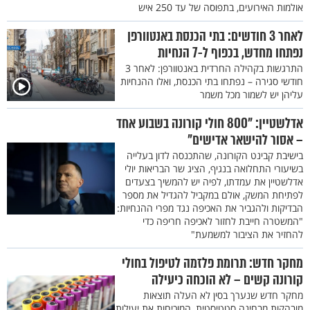
אולמות האירועים, בתפוסה של עד 250 איש
לאחר 3 חודשים: בתי הכנסת באנטוורפן
נפתחו מחדש, בכפוף ל-7 הנחיות
התרגשות בקהילה החרדית באנטוורפן: לאחר 3
חודשי סגירה – נפתחו בתי הכנסת, ואלו ההנחיות
עליהן יש לשמור מכל משמר
אדלשטיין: "800 חולי קורונה בשבוע אחד
– אסור להישאר אדישים"
בישיבת קבינט הקורונה, שהתכנסה לדון בעלייה
בשיעורי התחלואה בנגיף, הציג שר הבריאות יולי
אדלשטיין את עמדתו, לפיה יש להמשיך בצעדים
לפתיחת המשק, אולם במקביל להגדיל את מספר
הבדיקות ולהגביר את האכיפה נגד מפרי ההנחיות:
"המשטרה חייבת לחזור לאכיפה חריפה כדי
להחזיר את הציבור למשמעת"
מחקר חדש: תרומת פלזמה לטיפול בחולי
קורונה קשים – לא הוכחה כיעילה
מחקר חדש שנערך בסין לא העלה תוצאות
מובהקות מבחינה סטטיסטית, המוכיחות את יעילות