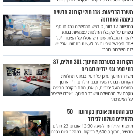
משרד הבריאות: 118 חולי קורונה חדשים
ביממה האחרונה
בחדשות 12 דווח, כי ראש הממשלה נתניהו נזף
בשרים על שקיבלו החלטות עצמאיות בנוגע
להסרת מגבלות שונות שהוטלו על הציבור: "כל
אחד היפראקטיבי ורוצה לעשות בתחומו, אבל יש
לזה השלכות רוחב"
הקורונה במערכת החינוך: 301 חולים, 87
בתי ספר וגני ילדים סגורים
משרד החינוך עדכן על זינוק בנתוני תחלואת
הקורונה בבתי הספר ובגני הילדים. יו"ר ארגון
המורים העל-יסודיים, רן ארז, מתח ביקורת חריפה
נוקבת על הממשלה ומשרד החינוך: "איבדו שליטה
על המערכת"
נהג ההסעות אובחן בקורונה – 50
תלמידים נשלחו לבידוד
מחצות הליל ועד לשעה 13:30 אובחנו 23 חולים
חדשים, מתוך כ-3,600 בדיקות. במהלך היום נסגרו