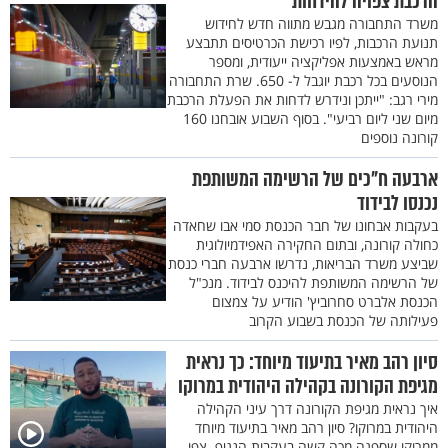
הרכבת צפויה להידחות
משרד התחבורה מגבש מתווה חדש לחידוש
תנועת הרכבות, לפיו רכישת הכרטיסים תתבצע
מראש באמצעות אפליקציה ייעודית, ומספר
הנוסעים בכל רכבת יוגבל ל- 650. שרת התחבורה
מירי רגב: "ייתכן ונידרש לדחות את הפעלת הרכבת
מיום שני ליום רביעי". בסוף השבוע אובחנו 160
קורונה נוספים
ארבעה ח"כים של הרשימה המשותפת
נכנסו לבידוד
בעקבות אבחונו של חבר הכנסת סמי אבו שחאדה
כחולה קורונה, ובתום החקירה האפידמיולוגית
שביצע משרד הבריאות, נדרשו ארבעה חברי כנסת
של הרשימה המשותפת להיכנס לבידוד. מנכ"ל
הכנסת אלברט סחרוביץ' הודיע על צמצום
פעילותה של הכנסת בשבוע הקרוב
סיון רהב מאיר בתיעוד מיוחד: כך נראית
מגיפת הקורונה בקהילה היהודית במרוקו
איך נראית מגיפת הקורונה דרך עיני הקהילה
היהודית במרוקו? סיון רהב מאיר בתיעוד מיוחד
ממרוקו שספגה מכה קשה בעקבות הנגיף. צפו