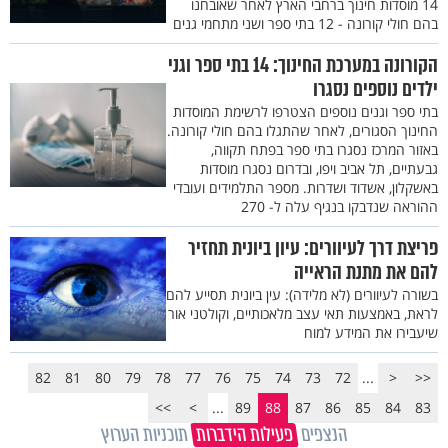
14 מוסדות חינוך ברחבי הארץ לאחר שאובחנו
בהם חולי קורונה - 12 בתי ספר ושני מתחמי גנים
הקורונה במערכת החינוך: 14 בתי ספר וגני
ילדים נוספים נסגרו
בתי ספר וגנים נוספים הצטרפו לרשימת המוסדות
החינוך הסגורים, לאחר שהתגלו בהם חולי קורונה.
באזור המרכז נסגרו בתי ספר בפתח תקווה,
גבעתיים, תל אביב ויפו, ובדרום נסגרו מוסדות
באשקלון, אשדוד ושדרות. מספר התלמידים ועובדי
ההוראה שנדבקו בנגיף עלה ל- 270
פריצת דרך לעיוורים: עיון ביונית תחזיר
להם את מתנת הראייה
בשורה לעיוורים (לא מלידה): עין ביונית תסייע להם
לראת, באמצעות תאי עצב מלאכותיים, וקולטני אור
שיעבירו את המידע למוח
82
81
80
79
78
77
76
75
74
73
72
...
<
<<
>>
>
...
89
88
87
86
85
84
83
הנצפים
פעילות הידברות
תוכניות הערוץ