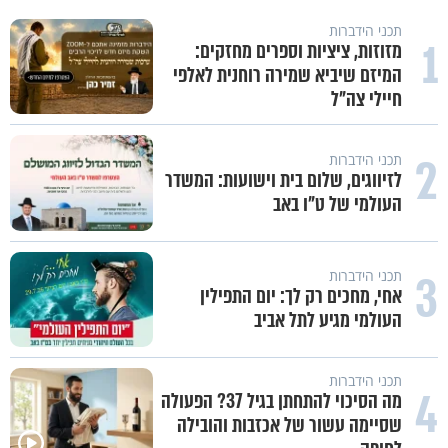
תכני הידברות
1
מזוזות, ציציות וספרים מחזקים:
המיזם שיביא שמירה רוחנית לאלפי
חיילי צה"ל
2
תכני הידברות
לזיווגים, שלום בית וישועות: המשדר
העולמי של ט"ו באב
3
תכני הידברות
אחי, מחכים רק לך: יום התפילין
העולמי מגיע לתל אביב
תכני הידברות
4
מה הסיכוי להתחתן בגיל 37? הפעולה
שסיימה עשור של אכזבות והובילה
קרה בערד נס מסוג אחר! הרב
פגיעה עצמית וחרדות – איך מכיל