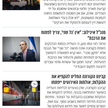
האירועים ינסו להגיע להבנות ביניהם באמצעות
קביעת תאריך חלופי ובתנאים שיסוכמו על ידי
הצדדים. אולם, אם אין הסכמה להתאמת החוזה
לנסיבות המשתנות, "לא יוכלו בעלי האולמות
לעשות דין לעצמם ולהפקיד את הצ'קים"
מנכ"ל איכילוב: "אין 'גל שני', צריך לפתוח
את הרכבת"
פרופ' רוני גמזו טען, כי העלייה בכמות הנדבקים
היומית בקורונה אינה מהווה "גל שני" של הנגיף
אלא "תיקון טכני". הוא קרא לממשלה להמשיך
בצעדים לפתיחת המשק ולהחזיר את הרכבת
לפעילות: "צינור חמצן של עשרות אלפי עובדים
להגעה למקום העבודה"
קבינט הקורונה החליט להקפיא את
ההקלות; אולמות האירועים ייפתחו
קבינט הקורונה, שדן בצעדים לבלימת העלייה
בשיעור התחלואה בנגיף, החליט להקפיא את
ההקלות שתוכננו בהגבלות על הציבור. פתיחת
הרכבת תידחה לפחות בשבוע נוסף. עם זאת,
השרים צפויים לאשר את חידוש פעילותם של