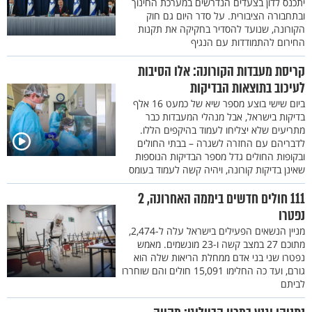
יתכנס לדון בצעדים הנדרשים במערכת החינוך
ובתחבורה הציבורית. על סדר היום גם חוק
הקורונה, שנועד להסדיר בחקיקה את תקנות
החירום להתמודדות עם הנגיף
קריסת מעבדות הקורונה: אלו הסיבות
לעיכוב בתוצאות הבדיקות
ביום שישי בוצע מספר שיא של כמעט 16 אלף
בדיקות בישראל, אבל מנהלי המעבדות כבר
מתריעים שלא יצליחו לעמוד בהיקפים הללו.
לדבריהם עם החזרה לשגרה – בבתי החולים
ובקופות החולים גדל מספר הבדיקות הנוספות
שאינן בדיקות קורונה, ויהיה קשה לעמוד בעומס
111 חולים חדשים ביממה האחרונה, 2
נפטרו
מניין הנשאים הפעילים בישראל עלה ל-2,474,
מתוכם 27 במצב קשה ו-23 מונשמים. מאמש
נפטרו שני בני אדם ממחלת הריאות שלה הוא
גורם, ועד כה החלימו 15,091 חולים והם שוחררו
לביתם