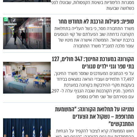
מסגרות הלימודיות בשיטת הקפסולות, שבוטלו לפני
כשלושה שבועות
סופית: פעילות הרכבת לא תחודש מחר
משרד התחבורה מסר, כי בשל העלייה בתחלואת
הקורונה נדחתה שוב הפעלתם של קווי הנוסעים
ברכבת ישראל. הממשלה אישרה את מינויו של
עופר מלכה למנכ"ל משרד התחבורה
הקורונה במערכת החינוך: 347 חולים, 127
בתי ספר וגני ילדים סגורים
על פי הנתונים המעודכנים שמסר משרד החינוך,
17,497 תלמידים ועובדי הוראה נמצאים בבידוד
בעקבות מקרי ההידבקות בקורונה במערכת
החינוך. מניין הקורבנות שגבה הנגיף עלה ל- 297,
עם פטירתם של שני חולים נוספים
נתניהו על תחלואת הקורונה: "המשמעת
מתרופפת – נשקול את הצעדים
המתבקשים"
ראש הממשלה קרא לציבור להקפיד על הנחיות
ההתמודדות עם נגיף הקורונה: "הנגיף כאן, הוא