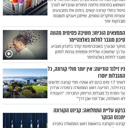
השימוש בתרומת פלזמה מחולים שהבריאו לצורך
טיפול בחולי קורונה קשים. בימים אלו מתבצעים
עשרות מחקרים נוספים, שייתכן ויעניקו תשובות
מובהקות יותר
הממצאים הוכיחו: חשיבה פסימית מהווה
סיכון מוגבר לחלות באלצהיימר
מחקר שנערך באוניברסיטת קולג' בלונדון מצביע
על כך שחשיבה שלילית ופסימית גורמת לסיכון
מוגבר לחלות באלצהיימר
ניו זילנד הודיעה: אין יותר חולי קורונה, כל
המגבלות יוסרו
לאחר 17 ימים בהם לא אותרו חולי קורונה חדשים
בניו זילנד, הודיעה ראש הממשלה ג'סינדה ארדרן
על הסרת כל מגבלות הריחוק החברתי: "העבודה
לא הושלמה, אבל זוהי אבן דרך"
ברקע עליית התחלואה: קבינט הקורונה
יתכנס הבוקר
קבינט הקורונה בראשות ראש הממשלה נתניהו