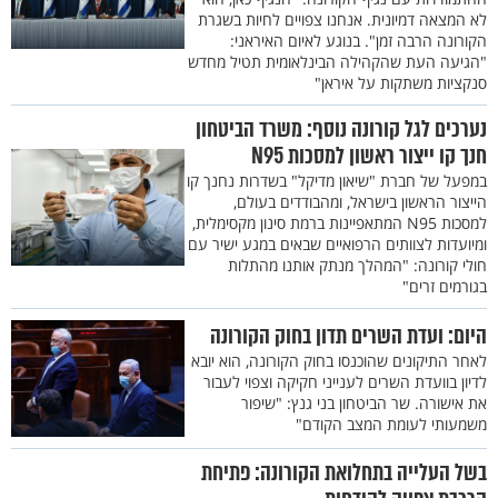
לא המצאה דמיונית. אנחנו צפויים לחיות בשגרת
הקורונה הרבה זמן". בנוגע לאיום האיראני:
"הגיעה העת שהקהילה הבינלאומית תטיל מחדש
סנקציות משתקות על איראן"
נערכים לגל קורונה נוסף: משרד הביטחון
חנך קו ייצור ראשון למסכות N95
במפעל של חברת "שיאון מדיקל" בשדרות נחנך קו
הייצור הראשון בישראל, ומהבודדים בעולם,
למסכות N95 המתאפיינות ברמת סינון מקסימלית,
ומיועדות לצוותים הרפואיים שבאים במגע ישיר עם
חולי קורונה: "המהלך מנתק אותנו מהתלות
בגורמים זרים"
היום: ועדת השרים תדון בחוק הקורונה
לאחר התיקונים שהוכנסו בחוק הקורונה, הוא יובא
לדיון בוועדת השרים לענייני חקיקה וצפוי לעבור
את אישורה. שר הביטחון בני גנץ: "שיפור
משמעותי לעומת המצב הקודם"
בשל העלייה בתחלואת הקורונה: פתיחת