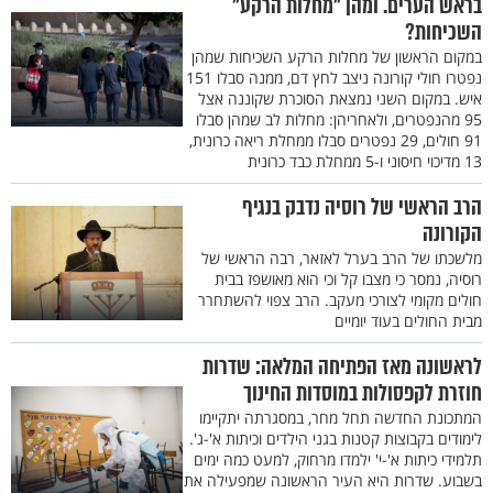
בראש הערים. ומהן "מחלות הרקע"
השכיחות?
במקום הראשון של מחלות הרקע השכיחות שמהן
נפטרו חולי קורונה ניצב לחץ דם, ממנה סבלו 151
איש. במקום השני נמצאת הסוכרת שקוננה אצל
95 מהנפטרים, ולאחריהן: מחלות לב שמהן סבלו
91 חולים, 29 נפטרים סבלו ממחלת ריאה כרונית,
13 מדיכוי חיסוני ו-5 ממחלת כבד כרונית
הרב הראשי של רוסיה נדבק בנגיף
הקורונה
מלשכתו של הרב בערל לאזאר, רבה הראשי של
רוסיה, נמסר כי מצבו קל וכי הוא מאושפז בבית
חולים מקומי לצורכי מעקב. הרב צפוי להשתחרר
מבית החולים בעוד יומיים
לראשונה מאז הפתיחה המלאה: שדרות
חוזרת לקפסולות במוסדות החינוך
המתכונת החדשה תחל מחר, במסגרתה יתקיימו
לימודים בקבוצות קטנות בגני הילדים וכיתות א'-ג'.
תלמידי כיתות א'-י' ילמדו מרחוק, למעט כמה ימים
בשבוע. שדרות היא העיר הראשונה שמפעילה את