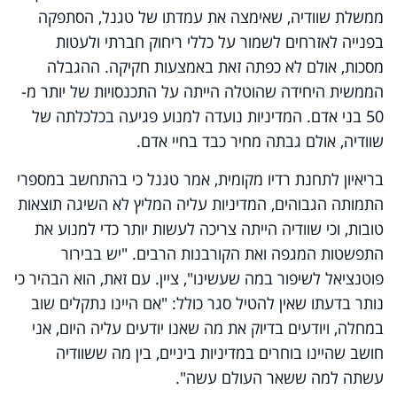
ממשלת שוודיה, שאימצה את עמדתו של טגנל, הסתפקה
בפנייה לאזרחים לשמור על כללי ריחוק חברתי ולעטות
מסכות, אולם לא כפתה זאת באמצעות חקיקה. ההגבלה
הממשית היחידה שהוטלה הייתה על התכנסויות של יותר מ-
50 בני אדם. המדיניות נועדה למנוע פגיעה בכלכלתה של
שוודיה, אולם גבתה מחיר כבד בחיי אדם.
בריאיון לתחנת רדיו מקומית, אמר טגנל כי בהתחשב במספרי
התמותה הגבוהים, המדיניות עליה המליץ לא השיגה תוצאות
טובות, וכי שוודיה הייתה צריכה לעשות יותר כדי למנוע את
התפשטות המגפה ואת הקורבנות הרבים. "יש בבירור
פוטנציאל לשיפור במה שעשינו", ציין. עם זאת, הוא הבהיר כי
נותר בדעתו שאין להטיל סגר כולל: "אם היינו נתקלים שוב
במחלה, ויודעים בדיוק את מה שאנו יודעים עליה היום, אני
חושב שהיינו בוחרים במדיניות ביניים, בין מה ששוודיה
עשתה למה ששאר העולם עשה".