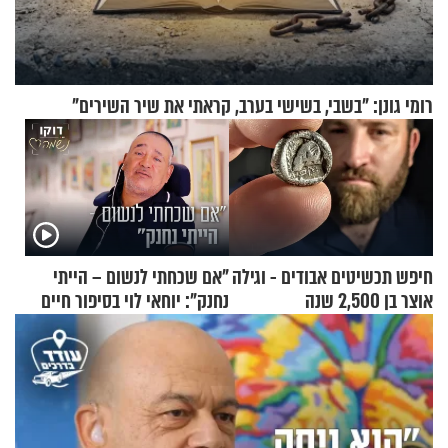
רומי גונן: "בשבי, בשישי בערב, קראתי את שיר השירים"
חיפש תכשיטים אבודים - וגילה
"אם שכחתי לנשום – הייתי
אוצר בן 2,500 שנה
נחנק": יוחאי לוי בסיפור חיים
מעורר השראה