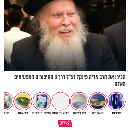
הכירו את הרב אריה פינקל זצ"ל דרך 3 הסיפורים המפעימים
האלה
תרבות
משפחה
רץ ברשת
חדשות היום
עולם הילדים
בריאות
יהדות
אין רע אצל אף אחד - תמיד
תום עוז: "אם הייתי אתאיסט,
קצרים
תסתכל בטוב
הייתי היום בדיכאון קליני"