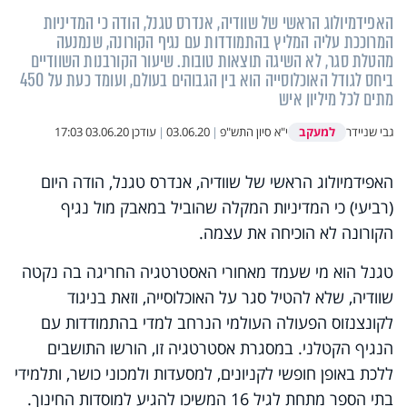
האפידמיולוג הראשי של שוודיה, אנדרס טגנל, הודה כי המדיניות
המרוככת עליה המליץ בהתמודדות עם נגיף הקורונה, שנמנעה
מהטלת סגר, לא השיגה תוצאות טובות. שיעור הקורבנות השוודיים
ביחס לגודל האוכלוסייה הוא בין הגבוהים בעולם, ועומד כעת על 450
מתים לכל מיליון איש
למעקב
גבי שניידר
י"א סיון התש"פ
|
03.06.20
|
עודכן
03.06.20 17:03
האפידמיולוג הראשי של שוודיה, אנדרס טגנל, הודה היום
(רביעי) כי המדיניות המקלה שהוביל במאבק מול נגיף
הקורונה לא הוכיחה את עצמה.
טגנל הוא מי שעמד מאחורי האסטרטגיה החריגה בה נקטה
שוודיה, שלא להטיל סגר על האוכלוסייה, וזאת בניגוד
לקונצנזוס הפעולה העולמי הנרחב למדי בהתמודדות עם
הנגיף הקטלני. במסגרת אסטרטגיה זו, הורשו התושבים
ללכת באופן חופשי לקניונים, למסעדות ולמכוני כושר, ותלמידי
בתי הספר מתחת לגיל 16 המשיכו להגיע למוסדות החינוך.