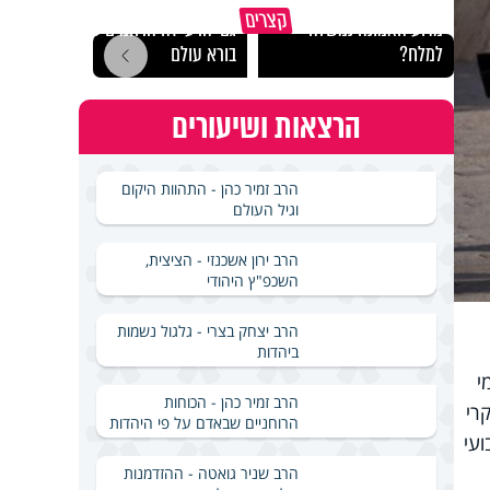
קצרים
מדוע האמונה נמשלה
גם ׳הרע׳ זה הרחמים של
האם מ
למלח?
בורא עולם
בשבת
הרצאות ושיעורים
הרב זמיר כהן - התהוות היקום
וגיל העולם
הרב ירון אשכנזי - הציצית,
השכפ"ץ היהודי
הרב יצחק בצרי - גלגול נשמות
ביהדות
י
הרב זמיר כהן - הכוחות
העיקרי
הרוחניים שבאדם על פי היהדות
ה השבועי
הרב שניר גואטה - ההזדמנות