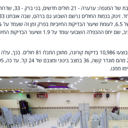
ערים נוספות בהן נרשמה התפרצות נרחבת של המגפה: ערערה - 21 חולים חדשים, 
16 וחדרה עם 9 חולים חדשים בשבוע אחד. זינוק בכמות החולים נרשם השבוע גם ברה
בנוסף, 79 חולים אובחנו השבוע בתל אביב, שם יחס ההכפלה השבועי עומד על 1.9 ושיעור הב
עוד עולה מהנתונים כי ביממה האחרונה בוצעו 10,986 בדיקות קורונה, מתוכן התגלו 81 חו
החולים הפעילים ל-2,373. מצבם של 27 מהם מו