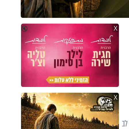
X
🔇
X
לות לב