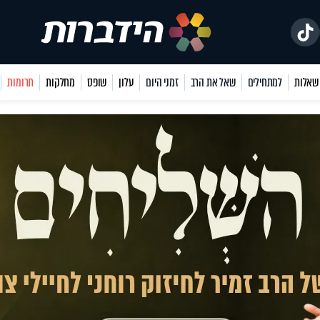
למתחילים
שאל את הרב
זמני היום
עלון
שופס
מחלקות
תרומות