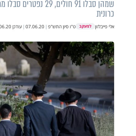
כרונית
אלי פייבלזון
ט"ו סיון התש"פ
|
07.06.20
|
עודכן
.20 17:10
למעקב