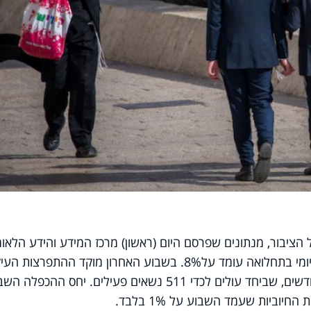
ציבור, מנתונים שפרסם היום (ראשון) מרכז המידע והידע הלאומ
למערכה בקורונה עולה כי קצב הגידול היומי בתחלואה עומד על8%. בשבוע האחרון מוקד ההתפרצות 
היה בירושלים, שם אובחנו 176 מקרים חדשים, שביחד עולים לכדי 511 נשאים פעילים. יחס ההכפל