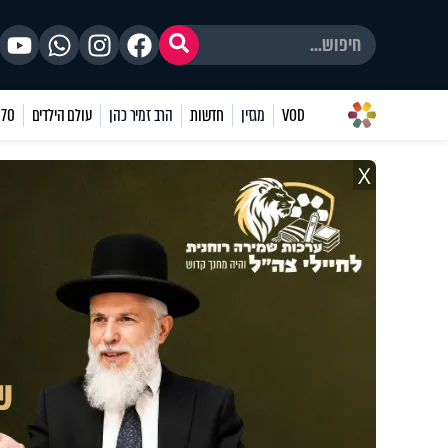
VOD
מגזין
חדשות
הרב זמיר כהן
עולם הילדים
70 שאלות
X