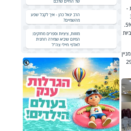
של החיים שלכם
בני ברק - 33, שדרות -
הרב יגאל כהן - איך לקבל שפע
ט, שבה אובחנו 33
מהשמיים?
חולים חדשים עם שיעור הכפלה שבועי של 6.5, לעומת שיעור הבדיקות החיוביות בפרק זמן זה שעמד על 5%.
דיקות החיוביות
מזוזות, ציציות וספרים מחזקים:
המיזם שיביא שמירה רוחנית
לאלפי חיילי צה"ל
לים. בכך, עלה מניין
X
🔇
גדר קשה, 36 במצב בינוני ומצבם של 24 קל. עד כה, 295