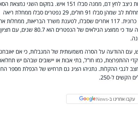
במקום הראשון של מחלות הרקע השכיחות ניצב לחץ דם, ממנה סבלו 151 איש. במקום השני נמצ
שקוננה אצל 95 מהנפטרים, ולאחריהן: מחלות לב שמהן סבלו 91 חולים, 29 נפטרים סבלו ממחלת ריאה
כרונית, 13 מדיכוי חיסוני ו-5 ממחלת כבד כרונית. 117 אחרים שסבלו, לטענת משרד הבריאות, ממחלות
, עם ההודעה על הסרה משמעותית של המגבלות, כי אם יאובחנו
י ההתפרצות, כמו חו"ל, בתי אבות או יישובים שבהם יש תחלואה
ב לגבי ההקלות. נתניהו הציג גם תרחיש של הכפלת מספר החו
הקשים ל-250.
עקבו אחרינו ב-
News