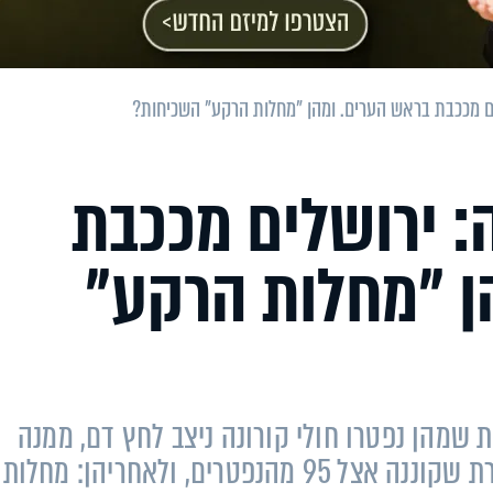
לים מככבת בראש הערים. ומהן "מחלות הרקע" השכיחות?
ה: ירושלים מככבת
ן "מחלות הרקע"
שמהן נפטרו חולי קורונה ניצב לחץ דם, ממנה
סבלו 151 איש. במקום השני נמצאת הסוכרת שקוננה אצל 95 מהנפטרים, ולאחריהן: מח