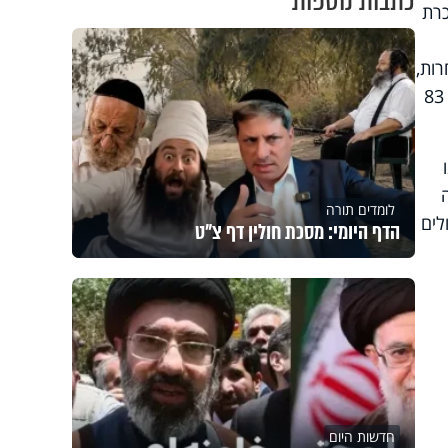
כתבות נוספות
את הסוכרת
 אחרות,
לא פורטו נסיבות המחלה. מהנתונים עולה עוד כי ממוצע הגילאים של הנפטרים הוא 80.7 שנים, עם חציון 83
לומדים תורה
לים
הדף היומי: מסכת חולין דף צ"ט
חדשות היום