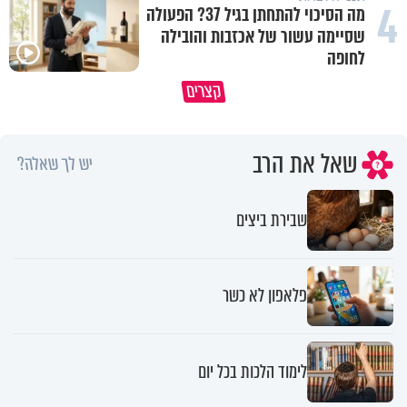
4
מה הסיכוי להתחתן בגיל 37? הפעולה
שסיימה עשור של אכזבות והובילה
לחופה
סגולה בבוקר להסרת חששות ופחדים
הדבר היחיד שהמדע עדיין לא הצ
קצרים
מהבן איש חי
לגלות על המוח האנושי
שאל את הרב
יש לך שאלה?
שבירת ביצים
פלאפון לא כשר
לימוד הלכות בכל יום