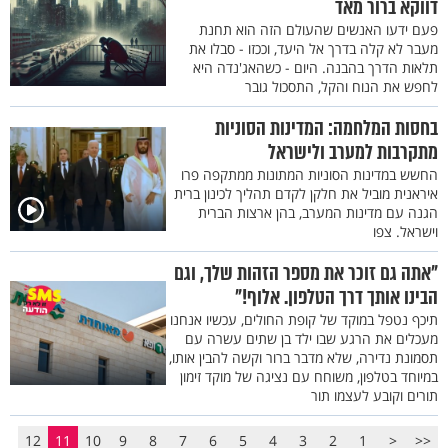
דווקא ברור מאד
פעם ידעו האנשים שהעולם הזה הוא תחנת
מעבר לא קלה בדרך אל היעד, וככזו - סבלו את
תלאות הדרך בהבנה. היום - כשהאג'נדה היא
לחפש את הנוח והקל, התסכול גובר
בחסות המלחמה: המדינות הסוניות
מתקרבות למערב ולישראל
החשש במדינות הסוניות המתונות ממתקפה פרו
איראנית מוביל את חלקן לקדם תהליך לכינון ברית
הגנה עם מדינות המערב, בהן ארצות הברית
וישראל. צפו
"אתה גם זוכר את מספר הזהות שלך, וגם
הבינו אותך דרך הטלפון. אלוף!"
תיכף נטפל במוקד של קופת החולים, עכשיו אנחנו
מעכלים את הרגע שבו ילד בן שתים עשרה עם
תסמונת נדירה, שלא מדבר ברור וקשה להבין אותו,
במיוחד בטלפון, משוחח עם נציגה של מוקד זימון
תורים וקובע לעצמו תור
12
11
10
9
8
7
6
5
4
3
2
1
<
<<