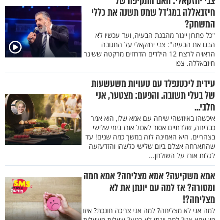
צבי יחזקאלי: האם התקיפה של
חיזבאללה במג'דל שמס תשנה את כללי
המשחק?
"כל פתרון ייגזר מהבנת הבעיה, ועד עכשיו לא
הבנו את הבעיה": צבי יחזקאלי על התגובה
הראויה לרצח 12 הילדים הדרוזים מרקטה ששיגר
חיזבאללה. צפו
עידית ליכטנפלד עם טעויות משעשעות
של בעלי תשובה. והפעם: מצטער, אני
חלבי...
איכשהו באיזושהי שיחה עם אמא שלו, הוא אמר
כבדיחה, שלדתיים אסור לאכול אורז בימי שלישי
בצהריים. היא האמינה לזה במשך כמה שנים! עד
שהתארחה אצלם ביום שלישי כלשהו והזדעזעה
לגלות אורז על השולחן...
אמא משקיעה? אמא מצליחה? אמא חמה
ומסורה? אז למה עם יונתן את לא
מצליחה?!
למה אני לא מצליחה? למה אני צריכה חונכת? איזו
מין אמא אני? למה יונתן לא רגוע? שאלות משאלות