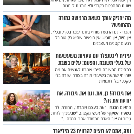
שונות מתהפכות בקרבי ולא נותנות לי מנוח
מה יחזיק אותך כשאת מרגישה גמורה
מהחופש?
תזכרי - גם הרגש הסוחף ביותר עובר בסוף. ובכלל,
אין טיול, אין חופש, אין חופשה שהיא רק טוב בלי
רגעים קטנים מעצבנים
עידית ליכטנפלד עם טעויות משעשעות
של בעלי תשובה. והפעם: עלים בשבת
בתחילת התשובה הייתי אומרת לאנשים את מה
שהייתי שומעת בשיעורי תורה בצורה ישירה בלי
טקט. קבלו דוגמאות
את גיבורה! כן, את. וגם את. גיבורה. את
יודעת את זה?
פתאום הבנתי. "את בעצם אומרת", החזרתי לה
בשפת השיקוף של אנשי מקצוע, "שבעינייך להיות
גיבור זה איך האדם מתמודד אחרי המכה..."
ומה, אתם לא רוצים להרוויח 23 מיליארד