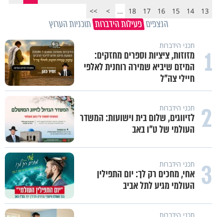
>>
>
...
18
17
16
15
14
13
הנצפים
פעילות הידברות
תוכניות הערוץ
תכני הידברות
1
מזוזות, ציציות וספרים מחזקים:
המיזם שיביא שמירה רוחנית לאלפי
חיילי צה"ל
2
תכני הידברות
לזיווגים, שלום בית וישועות: המשדר
העולמי של ט"ו באב
3
תכני הידברות
אחי, מחכים רק לך: יום התפילין
העולמי מגיע לתל אביב
תכני הידברות