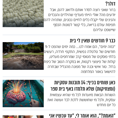
דולר?
ברור שאני רוצה לסדר אותם ולדאוג להם, אבל
יודעים מה? אולי הייתי מעדיף שהילדים והנכדים
והנינים שלי יקבלו כלים לחיים נכונים, שתהיה להם
תפיסת עולם בריאה, בלי קשר לטונות הכסף
שיישפכו עליהם
כבר 9 חודשים שאין לי בית
"כמה ימים", הם אמרו לנו... כמה ימים שהפכו ל-9
חודשים של טלטלה נפשית, התקפי חרדה, רעשים
בלתי פוסקים של מטוסי קרב שמרחפים מעלינו,
קולות של פיצוצי רקטות, או במקרה הטוב של כיפת
ברזל. טור אישי וכנה של מפונה מהגליל שבחרה
להישאר באזור המלחמה
כאן שוחים בכיף: 14 תובנות עסקיות
(ומצחיקות) שלא תלמדו באף בית ספר
השורות הבאות מיועדות לכל מי שהיא עצמאית
עסקית, ולכל מי שחוששת ללכת לבד ועושה זאת
כל יום מחדש
"האמת?", הוא אומר לי, "עד עכשיו אני