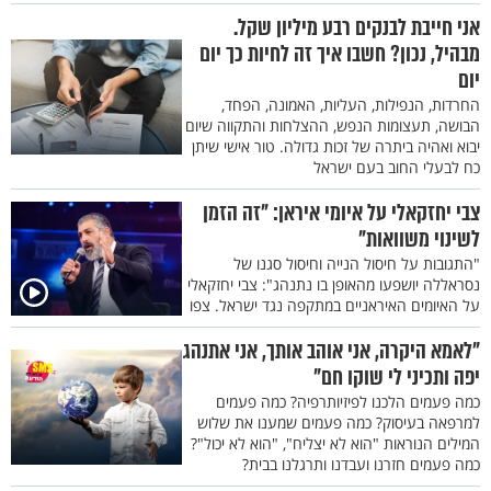
אני חייבת לבנקים רבע מיליון שקל.
מבהיל, נכון? חשבו איך זה לחיות כך יום
יום
החרדות, הנפילות, העליות, האמונה, הפחד,
הבושה, תעצומות הנפש, ההצלחות והתקווה שיום
יבוא ואהיה ביתרה של זכות גדולה. טור אישי שיתן
כח לבעלי החוב בעם ישראל
צבי יחזקאלי על איומי איראן: "זה הזמן
לשינוי משוואות"
"התגובות על חיסול הנייה וחיסול סגנו של
נסראללה יושפעו מהאופן בו נתנהג": צבי יחזקאלי
על האיומים האיראניים במתקפה נגד ישראל. צפו
"לאמא היקרה, אני אוהב אותך, אני אתנהג
יפה ותכיני לי שוקו חם"
כמה פעמים הלכנו לפיזיותרפיה? כמה פעמים
למרפאה בעיסוק? כמה פעמים שמענו את שלוש
המילים הנוראות "הוא לא יצליח", "הוא לא יכול"?
כמה פעמים חזרנו ועבדנו ותרגלנו בבית?