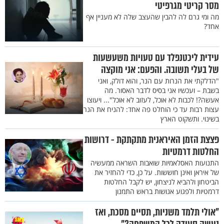
מסר קריטי מגרפיטי
מה ומי גרם לה להבין שהעצב שלה לא מעניין אף
אחד?
עידית ליכטנפלד עם טעויות משעשעות
של בעלי תשובה. והפעם: אני מוקצה
"הדלקתי את הנרות עם הנר, והוא דולק, ואני
בשבת – ועכשיו אני בסיס לדבר האסור. מה
אעשה?! לכבות לא אוכל, לעזוב לא אוכל"... ויעוצו
עצות רבות עד כי הוחלט פה אחד: להניח את הנר
בשינוי. ותשקוט הארץ
פצצת הזמן האיראנית מתקתקת - דרושות
החלטות דרמטיות
התנועות האסלאמיות שואבות השראה ממעשיה
של איראן ואינן חוששות. על כן, כדי להחזיר את
הביטחון ולהביא לניצחון, יש לקבל החלטות
דרמטיות ולפגוע אנושות בראש התמנון
"אולי תלמד משניות, תסיים מסכת, ואז