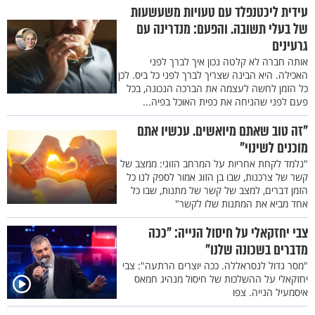
עידית ליכטנפלד עם טעויות משעשעות
של בעלי תשובה. והפעם: מנדרינה עם
גרעינים
אותה חברה לא קלטה נכון איך לברך לפני
האכילה. היא הבינה שצריך לברך לפני כל ביס. לכן
כל הזמן לחשה לעצמה את הברכה הנכונה, בכל
פעם לפני שהניחה את כפית האוכל בפיה...
"זה טוב שאתם מיואשים. עכשיו אתם
מוכנים לשינוי"
"נלמד לקחת אחריות על המרחב הזוגי: ממצב של
קשר של צרכנות, שבו בן הזוג אמור לספק לנו כל
הזמן דברים, למצב של קשר של מתנות, שבו כל
אחד מביא את המתנות שלו לקשר"
צבי יחזקאלי על חיסול הנייה: "ככה
מדברים בשכונה שלנו"
"מסר גדול לנסראללה. ככה יוצרים הרתעה": צבי
יחזקאלי על ההשלכות של חיסול מנהיג חמאס
איסמעיל הנייה. צפו