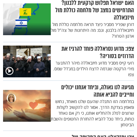
האם ישראל תפלוש קרקעית ללבנון?
התרחישים במצב של מלחמה כוללת מול
חיזבאללה
דורון שפריר מסביר כיצד תראה מלחמה כוללת מול
חיזבאללה בלבנון. וגם: מה היתרונות של צה"ל מול
ארגון הטרור?
צפו: מדוע נסראללה פוחד להרגיז את
הדרוזים בסוריה?
רועי קייס מסביר מדוע חיזבאללה מיהר להתנער
מירי הרקטה שגרמה לרצח הילדים במג'דל שמס.
צפו
מגיעה לנו גאולה, וביחד אנחנו יכולים
וחייבים להביא אותה
במלחמה הזו התגלה שהעם שלנו מאוחד, נחוש
ומאמין בצדקת הדרך. אסור לנו להקשיב לקולות
שרוצים לפלג ולהחליש אותנו, כי רק אם נאחד
כוחות, ביחד נוכל להביא להחזרת החטופים והשבת
הביטחון