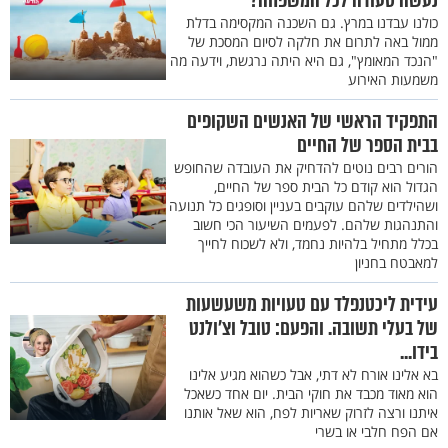
נעשה סעודה לכל המשפחה?"
כולנו עבדנו במרץ. גם השכנה המקסימה בדלת
ממול באה לתרום את חלקה לסיום המסכת של
"הנכד המאומץ", גם היא היתה נרגשת, וידעה מה
משמעות האירוע
התפקיד הראשי של האנשים השקופים
בבית הספר של החיים
הורים רבים נוטים להדחיק את העובדה שהחופש
הגדול הוא קודם כל הבית ספר של החיים,
ושהילדים שלהם עוקבים בעניין וסופגים כל תנועה
והתנהגות שלהם. לפעמים השיעור הכי חשוב
בכלל מתחיל בלהיות נחמד, ולא לשכוח לחייך
למאבטח בחניון
עידית ליכטנפלד עם טעויות משעשעות
של בעלי תשובה. והפעם: טובל וצ'ולנט
בידו...
בא אלינו אורח לא דתי, אבל כשהוא מגיע אלינו
הוא מאוד מכבד את חוקי הבית. יום אחד כשאכל
איתנו ורצה לזרוק שאריות לפח, הוא שאל אותנו
אם הפח חלבי או בשרי