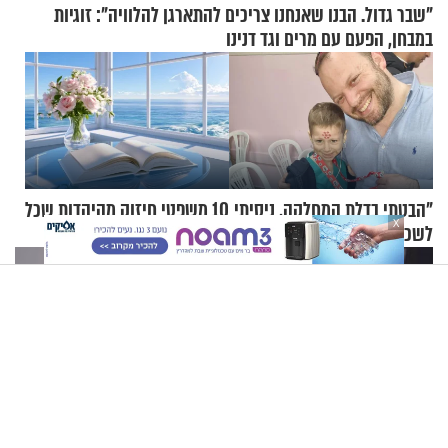
"שבר גדול. הבנו שאנחנו צריכים להתארגן להלוויה": זוגיות
במבחן, הפעם עם מרים וגד דנינו
"הבטתי בדלת המחלקה, ניסיתי
10 משפטי חיזוק מהיהדות שכל
X
לשכנע את עצמי שאנחנו לא
אישה צריכה לשמור לעצמה
שייכים לשם"