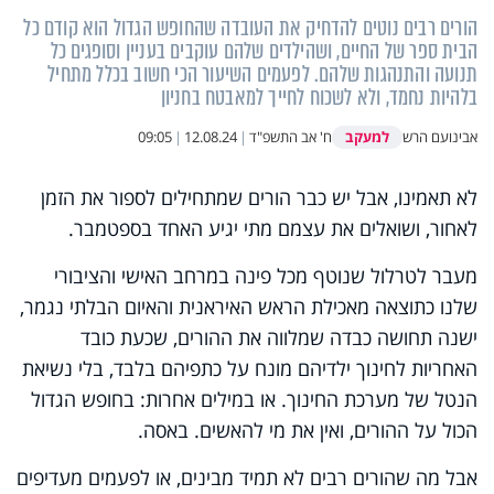
הורים רבים נוטים להדחיק את העובדה שהחופש הגדול הוא קודם כל
הבית ספר של החיים, ושהילדים שלהם עוקבים בעניין וסופגים כל
תנועה והתנהגות שלהם. לפעמים השיעור הכי חשוב בכלל מתחיל
בלהיות נחמד, ולא לשכוח לחייך למאבטח בחניון
למעקב
אבינועם הרש
ח' אב התשפ"ד
|
12.08.24
|
09:05
לא תאמינו, אבל יש כבר הורים שמתחילים לספור את הזמן
לאחור, ושואלים את עצמם מתי יגיע האחד בספטמבר
.
מעבר לטרלול שנוטף מכל פינה במרחב האישי והציבורי
שלנו כתוצאה מאכילת הראש האיראנית והאיום הבלתי נגמר,
ישנה תחושה כבדה שמלווה את ההורים, שכעת כובד
האחריות לחינוך ילדיהם מונח על כתפיהם בלבד, בלי נשיאת
הנטל של מערכת החינוך. או במילים אחרות: בחופש הגדול
הכול על ההורים, ואין את מי להאשים. באסה.
אבל מה שהורים רבים לא תמיד מבינים, או לפעמים מעדיפים