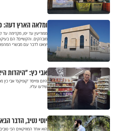
ומלאה הארץ דעה: כו
ממודיעין עד יפו, מקדימה עד ק
מובהקים. והקשיים? הם בעיקר 
יצאנו לדבר עם מבשרי המהפכ
אבי כץ: "היהדות ה
היזם ומייסד 'קופיקס' אבי כץ
שידעו עליו.
יוסי נטיב, הדבר הבא
הוא אחד המוזיקאים הכי טובים 