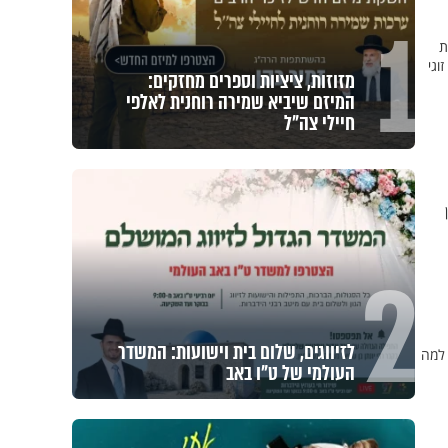
1
ת
וגי
מזוזות, ציציות וספרים מחזקים:
המיזם שיביא שמירה רוחנית לאלפי
חיילי צה"ל
2
לזיווגים, שלום בית וישועות: המשדר
 למה
העולמי של ט"ו באב