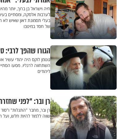
אמרתי לבעלי: "אנחנ
חיה וישראל בן ברוך, יותר מהי
לערבות אלסקה, ומסתיים בעיר 
בעלי תסמונת דאון שאיש לא חפ
של חסד במיטבו
הגורו שהפך לרבי: ס
גוטמן לוקס היה יהודי עשיר אש
השתחווה לרגליו. מסעו הסתיים
ליהודים
רן ובר: "לפני שחזר
רן ובר, מחבר "התגלות" ו"סוד
שווה ללמוד להיות חלש, ועל