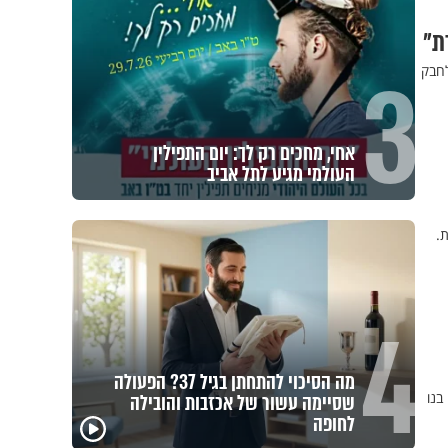
ת"
3
לחבק
אחי, מחכים רק לך: יום התפילין
העולמי מגיע לתל אביב
ות.
4
מה הסיכוי להתחתן בגיל 37? הפעולה
בנו
שסיימה עשור של אכזבות והובילה
פגיעה
לחופה
מכילי