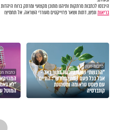
היכנסו לכתבות מרתקות ותיהנו מתוכן מקצועי ומרתק ברוח היהדות ב
בריאות
ונפש, דתות ושאר פרוייקטים מעוררי השראה. אל תחמיצו
כתבות מגזין
"הרגשתי שאני טובעת בתוך כאב -
כתבות מגזי
אבל בכל פעם קמתי מחדש": החיים
המוזיקאי
עם פוסט טראומה ותסמונת
"לא באמת
קונברסיה
המוטל על