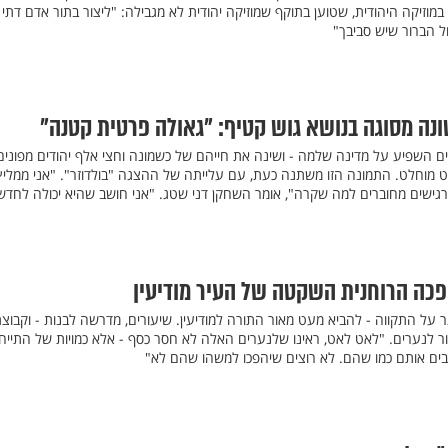
במוזיקה היהודית, שטוען בתוקף שמוזיקה יהודית לא מגבילה: "ליצור בתור אדם דתי 
ול הברור שיש סביבך"
נה מסוגה בנושא גוש קטיף: "גאולה פרטית קטנה"
ים השפיע על מדינה שלמה - ושינה את חייהם של כשמונה וחצי אלף יהודים מפונים
 מוחלט. התמונה הזו משתנה כעת, עם עלייתה של ההצגה "בולדוזר". "אני ממליץ
ישים מחוברים למה שקרה", אומר השחקן דני שטג. "אני חושב שהיא יכולה לחדש
 על התקווה - להביא מעט מאור התורה למודיעין. שיעורים, מדרשה לבנות - וקבוצ
ור לנערים. "לאט לאט, ראינו שלנערים האלה לא חסר כסף - אלא כמויות של התייח
בים אותם כמו שהם. לא רוצים שיהפכו למשהו שהם לא"