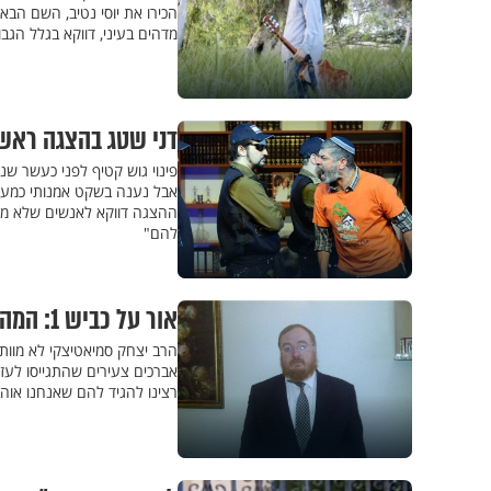
הכירו את יוסי נטיב, השם הבא 
מדהים בעיני, דווקא בגלל הגב
דני שטג בהצגה ראשו
פינוי גוש קטיף לפני כעשר שנ
אבל נענה בשקט אמנותי כמעט
ההצגה דווקא לאנשים שלא מרג
להם"
אור על כביש 1: המהפכה הרוחנית השקטה של העיר מודיעין
הרב יצחק סמיאטיצקי לא מוותר
אברכים צעירים שהתגייסו לעז
רצינו להגיד להם שאנחנו אוה