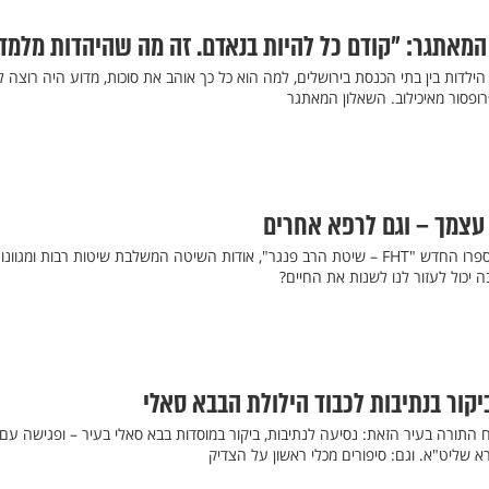
המאתגר: "קודם כל להיות בנאדם. זה מה שהיהדות מלמד
לדות בין בתי הכנסת בירושלים, למה הוא כל כך אוהב את סוכות, מדוע היה רוצה 
פרופסור מאיכילוב. השאלון המאתגר
עצמך – וגם לרפא אחרים
ראיון עם הרב יצחק פנגר על ספרו החדש "FHT – שיטת הרב פנגר", אודות השיטה המשלבת שיטות רבות ומגוונ
 יכול לעזור לנו לשנות את החיים?
יקור בנתיבות לכבוד הילולת הבבא סאלי
התורה בעיר הזאת: נסיעה לנתיבות, ביקור במוסדות בבא סאלי בעיר – ופגישה עם 
רא שליט"א. וגם: סיפורים מכלי ראשון על הצדיק