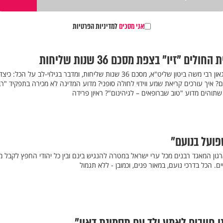
אני מסכים
למדיניות הפרטיות
ים "זיו" בצפת מסכם 36 שנות שליחות
רב המרכז הרפואי זיו בצפת, הגאון רבי משה ביטון שליט"א, מסכם 36 שנות שליחות, ומדבר בגילוי-לב על הכל: כיצד
? איך עורכים קריאת שמע ווידוי לחולה סופני? מדוע המדינה לא מכירה בתפקיד "רב
שתוהים מדוע "טוב שברופאים – לגיהינום"? ראיון פרידה
פועל בנועם"
 ארגון המאגד רבנים מכל ערי ישראל במטרה להנגיש בינם ובין כל יהודי החפץ לקבל מ
ם. הכל בדרכי נועם, במאור פנים, וכמובן - ללא תגמול