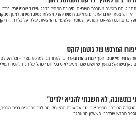
ו חייבים לאמץ ילד עם תסמונת דאון"
ותם זוג, הם תופעה מעוררת השראה. סיפורם מתחיל בלונג איילנד שבניו יורק, נודד
הקודש צפת. יש בו אתגרים גדולים, חיפוש יהודי, אצילות נפש, מסירות למען תינוקו
ץ בהם, וגם הפי-אנד מפתיע, שמוכיח שלפעמים המציאות עולה על כל דמיון. דיוקן ז
יפורו המרגש של גוטמן לוקס
ר הרוויח מיליונים, הפך לגורו בהודו ובארה"ב, לאחר מכן למרפא נוצרי – וכל העולם
 כאן בישראל: במשך שלושים שנה מגיע לוקס בכל יום לכותל על מנת להניח תפילין
תי בתשובה, לא חשבתי להביא ילדים"
 הנקודה הטובה", מספר איך ויתר על עולם ההיי-טק, מה למד מבריונים בבית הספר,
 הספר החדש שבדרך. השאלון המאתגר