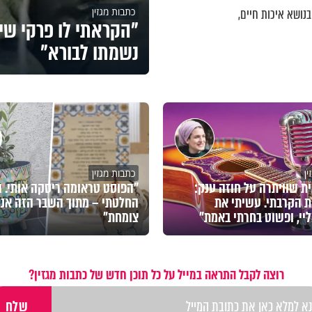
כתבות מגזין
נושא איכות חיים,
"הקראתי לו פרקי שי
נשמתו לבורא"
ן
כתבות מגזין
ת שוויתרה על חוזה ענק:
"הפוסט טראומה ריסקה אותי. ו
 הקרבתי. עשיתי את
החלטתי – מתוך השבר הזה אני
יי, ופשוט בחרתי באמת"
צומחת"
רוצה לקבל התראה במייל על כל תוכן חדש של כתבות מגזין?