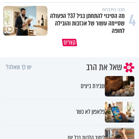
תכני הידברות
4
מה הסיכוי להתחתן בגיל 37? הפעולה
שסיימה עשור של אכזבות והובילה
לחופה
קצרים
מדוע האמונה נמשלה למלח?
גם ׳הרע׳ זה הרחמים של בורא ע
שאל את הרב
יש לך שאלה?
שבירת ביצים
פלאפון לא כשר
לימוד הלכות בכל יום