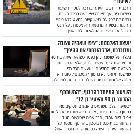
לשיעור"
הרבנית רות ביבי הייתה בדרכה למסירת שיעור
בשלום בית, אך תאונה שאירעה בכיכר השבת,
גרמה לה לפגיעת ראש קשה, כמעט ללא סיכויי
החלמה. בשיחה מרגשת היא מספרת על הנס
הגדול ועל השיקום הפלאי והבלתי יאומן
יועצת האלמנות: "ציפו שאהיה עצובה
ומדוכדכת, אבל הוכחתי את ההיפך"
בעלה של שושנה כהן נפטר כשהיא הייתה בת 40
והותיר אותה עם שישה ילדים, אלא שכבר בתוך
השבעה היא החליטה: "אעשה הכל כדי
שמשפחתי ואני לא נהפוך למסכנים". כיום היא
מלווה אלמנות נוספות ויש לה הרבה מה לומר להן
השיעור המיוחד בהר נוף: "המשתתף
המבוגר בן 90 והצעיר בן 12"
"בשיעור שלנו משתתפים אנשים עסוקים מאוד,
במגוון משרות בכירות, אך הם לא מוותרים על לימוד
אפילו ליום אחד", הרב אריה שטראוס, מגיד
השיעור בבית כנסת בוסטון בהר נוף, מספר על
השיעור הייחודי. ואיזה נס מוחשי הם זכו לראות?