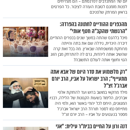
יום של המתנדבים לפרנסתם – הם מצליחים
לפנות מזמנם לטובת העזרה לציבור. כל הפרטים
בראיון המרתק שלפניכם
מהכפרים ההודיים לחתונה בהפרדה:
"הרגשתי שהקב"ה חטף אותי"
מיכל בלהנס שהתה במשך שנים בכפרים ההודיים,
דיברה הינדית, גידלה שם את בתה והייתה
מרוחקת ממשפחתה שבארץ. מה בכל זאת קרה
שהשיב אותה ליהדות, גרם לה להתרחק מבן הזוג
הגוי וחשף אותה לעולם התשובה?
"רק מלשמוע את סדר היום של אבא אתה
מתעייף"; הרב ישראל על אביו, הרב יורם
אברג’ל זצ"ל
מילד מרוקאי במושב ברוש ועד להחזקת אלפי
אברכים, הלימוד בשעות הקטנות של הלילה, רבניו
המגוונים, היחס לכל יהודי באשר הוא, ולמי היה
מתייחס כמו לספר תורה? הרב ישראל אברג'ל
מספר בגעגועים על אביו – הרב יורם זצ"ל
דנה ורון על החיים בבית"ר עילית: "אני