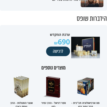
הידברות שופס
ערכת המקדש
690
לרכישה
מוצרים נוספים
סט ארכיאולוגיה תנ"כית -
ספר דניאל - הרב זמיר
אוצר הסגולות - הרב
הרב זמיר כהן
כהן
יצחק בצרי