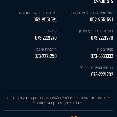
02-6301516
יעוץ תמיכה וסיוע לנשים בהריון
דיווח וסיוע במקרי התבוללות
052-9551591
052-9551591
הזמנת חוגי בית (בחינם)
נופשים
073-2221270
073-2221290
ממיר צופיה
הידברות שופס
073-2221250
073-3333333
נופשים וסמינרים בחו"ל
073-2221202
אתר הידברות החדש מוקדש לע"נ כלאפו גדעון רובין בן שרינה ז"ל. נתרם
ע"י בנו מוקירו, שי רובין ומשפחתו הי"ו