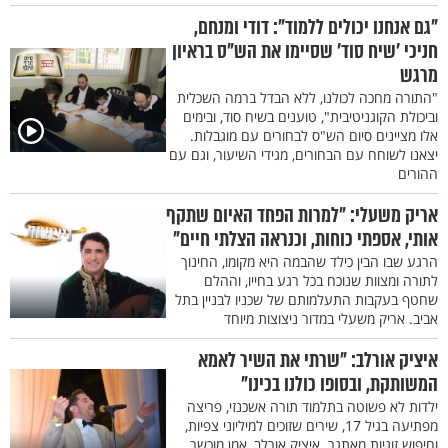
"גם אנחנו יכולים ללמוד": דודי ומנחם,
חניכי ’שיח סוד’ שסיימו את הש"ס בראיון
מרגש
"התורה מחכה לכולנו, ללא הבדל ברמה השכלית
וביכולת הקוגניטיבית", טוענים בשיח סוד, ובימים
אלו מציינים סיום הש"ס לבחורים עם מוגבלות.
יצאנו לשוחח עם הבחורים, מגידי השיעור, וגם עם
ההורים
אריק משעלי: "למרות הפחד האיום שתקף
אותי, אספתי כוחות, וכנראה הצלתי חיים"
הרגע שבו הבין כילד שהבמה היא מקומו, החינוך
לתורה ומצוות שנוכח בכל רגע בחייו, וההלם
שחטף בעקבות התעלמותם של שכניו לבניין בתל
אביב. אריק משעלי במדור ניצוצות מיוחד
איציק אורלב: "שרתי את השיר לאמא
המשותקת, ובסופו כולנו בכינו"
ילדות לא פשוטה בתלמוד תורה אשכנזי, פריצה
מפתיעה בגיל 17, שירים שזוכים למיליוני צפיות,
וחיפוש זוגיות מאתגר. איציק אורלב, אמן מוכשר