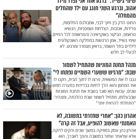
שימי גישייד: "ברגע אחד אני נפרד מילד
אהוב, וברגע השני חוגג עם ילד שהחלים
מהמחלה"
החוט הדק בין חיוך לבכי, אמבולנס החלומות,
פרידות, אכזבות, הצלחות ושמפניות, הנשיא
טראמפ, הביקור באוקראינה והטראומה לכל החיים.
שימי גשייד, אמן הרגשות במחלקה האונקולוגית
לילדים בתל השומר, בראיון מצמרר ומרגש. לא
לבעלי לב חלש
מנהל תחנת המוניות שהתחיל לשמור
שבת: "מרגיש ששערי השמיים נפתחו לי"
גנבו לו את המשאית, פרצו לו לתוך הבית, רוקנו לו
את המחסן והוא הלך לחיות בבדידות במערה חמש
שנים. עכשיו הוא סוגר בשבת את תחנת המוניות
שבבעלותו, מתחיל לשמור שבת כהלכתה, ומצהיר:
"התחלתי להרוויח יותר"
אהרון כהן: "אחרי שחזרתי בתשובה, לא
האמנתי שאשוב להופיע, אבל זה קרה"
אהרון כהן עסק במוזיקה במשך שנים והקים להקה,
אלא שלאחר שחזר בתשובה והפך לאברך, הוא