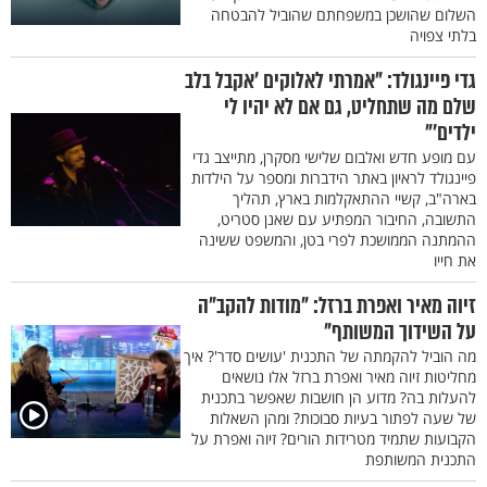
השלום שהושכן במשפחתם שהוביל להבטחה
בלתי צפויה
גדי פיינגולד: "אמרתי לאלוקים ’אקבל בלב
שלם מה שתחליט, גם אם לא יהיו לי
ילדים’"
עם מופע חדש ואלבום שלישי מסקרן, מתייצב גדי
פיינגולד לראיון באתר הידברות ומספר על הילדות
בארה"ב, קשיי ההתאקלמות בארץ, תהליך
התשובה, החיבור המפתיע עם שאנן סטריט,
ההמתנה הממושכת לפרי בטן, והמשפט ששינה
את חייו
זיוה מאיר ואפרת ברזל: "מודות להקב"ה
על השידוך המשותף"
מה הוביל להקמתה של התכנית 'עושים סדר'? איך
מחליטות זיוה מאיר ואפרת ברזל אלו נושאים
להעלות בה? מדוע הן חושבות שאפשר בתכנית
של שעה לפתור בעיות סבוכות? ומהן השאלות
הקבועות שתמיד מטרידות הורים? זיוה ואפרת על
התכנית המשותפת