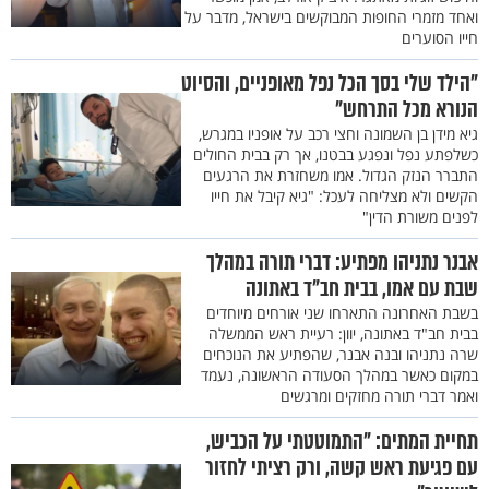
ואחד מזמרי החופות המבוקשים בישראל, מדבר על
חייו הסוערים
"הילד שלי בסך הכל נפל מאופניים, והסיוט
הנורא מכל התרחש"
גיא מידן בן השמונה וחצי רכב על אופניו במגרש,
כשלפתע נפל ונפגע בבטנו, אך רק בבית החולים
התברר הנזק הגדול. אמו משחזרת את הרגעים
הקשים ולא מצליחה לעכל: "גיא קיבל את חייו
לפנים משורת הדין"
אבנר נתניהו מפתיע: דברי תורה במהלך
שבת עם אמו, בבית חב"ד באתונה
בשבת האחרונה התארחו שני אורחים מיוחדים
בבית חב"ד באתונה, יוון: רעיית ראש הממשלה
שרה נתניהו ובנה אבנר, שהפתיע את הנוכחים
במקום כאשר במהלך הסעודה הראשונה, נעמד
ואמר דברי תורה מחזקים ומרגשים
תחיית המתים: "התמוטטתי על הכביש,
עם פגיעת ראש קשה, ורק רציתי לחזור