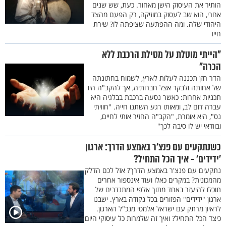
הותיר את העיסוק הישן מאחור. כעת, שש שנים
אחרי, הוא שב לעסוק במוזיקה, רק הפעם מהצד
היהודי שלה. ומה ההפתעה שציפתה לו? שירת
חייו
"הייתי מוטלת על מסילת הרכבת ללא
הכרה"
הדר חזן תכננה לעלות לארץ, לשמוח בחתונתה
של אחותה ולבקר אצל חברותיה, אך להקב"ה היו
תכניות אחרות: כאשר נסעה ברכבת בבלגיה היא
עברה דום לב, ומאותו רגע השתנו חייה. "חוויתי
נס", היא אומרת, "הקב"ה החזיר אותי לחיים,
ובוודאי יש לו סיבה לכך"
כשנתקעים עם פנצ’ר באמצע הדרך: ארגון
’ידידים’ - איך הכל התחיל?
נתקעים עם פנצ'ר באמצע הדרך? אזל לכם הדלק
מהמכונית? במקרים כאלו ועוד אינספור אחרים
תוכלו להיעזר באחד מתוך אלפי המתנדבים של
ארגון "ידידים" הפזורים בכל נקודה בארץ. ישבנו
לראיון מרתק עם ישראל אלמסי מנכ"ל הארגון.
כיצד הכל התחיל? ואיך זה שלמרות כל עיסוקי היום