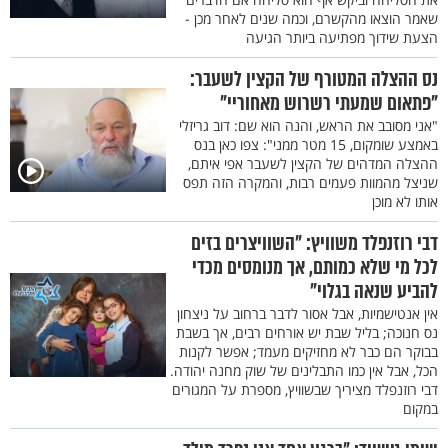
שאמר הוצאו מהקשרם, וכמה שנים לאחר מכן -
הצעת שידוך מפתיעה ביותר הגיעה
נס ההצלה המטורף של הקצין לשעבר:
"פתאום שמעתי רשרוש מאחוריי"
"אני מסובב את הראש, והנה הוא שם: דוב גריזלי
באמצע שומקום, 15 מטר ממני": צפו כאן בנס
ההצלה המדהים של הקצין לשעבר אפי איתם,
שניצל מהמוות פעמים רבות, והמקרה הזה תפס
אותו לא מוכן
דבי רוזנפלד משוויץ: "השוויצרים בזים
לכל מי שלא כמותם, אך מנומסים מכדי
להביע שנאה בגלוי"
אין אנטישמיות, אבל אסור לדבר ברחוב על ניצחון
נס חנוכה; בליל שבת יש אורחים רבים, אך בשבת
בבוקר הם כבר לא מחזיקים מעמד; אפשר לקנות
הכל, אבל אין כמו התבלינים של שוק מחנה יהודה.
דבי רוזנפלד מציריך שבשוויץ, מספרת על המגורים
במקום