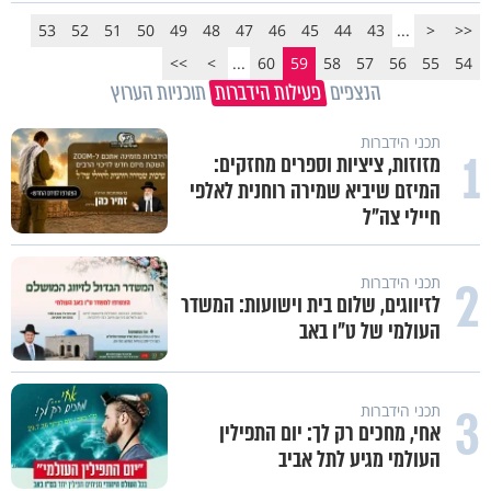
53
52
51
50
49
48
47
46
45
44
43
...
<
<<
>>
>
...
60
59
58
57
56
55
54
הנצפים
פעילות הידברות
תוכניות הערוץ
תכני הידברות
1
מזוזות, ציציות וספרים מחזקים:
המיזם שיביא שמירה רוחנית לאלפי
חיילי צה"ל
2
תכני הידברות
לזיווגים, שלום בית וישועות: המשדר
העולמי של ט"ו באב
3
תכני הידברות
אחי, מחכים רק לך: יום התפילין
העולמי מגיע לתל אביב