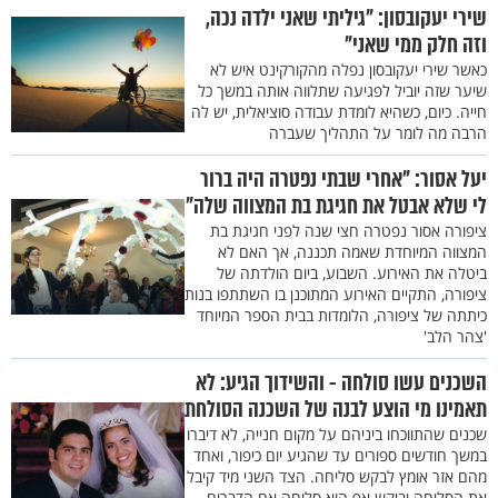
שירי יעקובסון: "גיליתי שאני ילדה נכה,
וזה חלק ממי שאני"
כאשר שירי יעקובסון נפלה מהקורקינט איש לא
שיער שזה יוביל לפגיעה שתלווה אותה במשך כל
חייה. כיום, כשהיא לומדת עבודה סוציאלית, יש לה
הרבה מה לומר על התהליך שעברה
יעל אסור: "אחרי שבתי נפטרה היה ברור
לי שלא אבטל את חגיגת בת המצווה שלה"
ציפורה אסור נפטרה חצי שנה לפני חגיגת בת
המצווה המיוחדת שאמה תכננה, אך האם לא
ביטלה את האירוע. השבוע, ביום הולדתה של
ציפורה, התקיים האירוע המתוכנן בו השתתפו בנות
כיתתה של ציפורה, הלומדות בבית הספר המיוחד
'צהר הלב'
השכנים עשו סולחה - והשידוך הגיע: לא
תאמינו מי הוצע לבנה של השכנה הסולחת
שכנים שהתווכחו ביניהם על מקום חנייה, לא דיברו
במשך חודשים ספורים עד שהגיע יום כיפור, ואחד
מהם אזר אומץ לבקש סליחה. הצד השני מיד קיבל
את הסליחה וביקש אף הוא סליחה אם הדברים