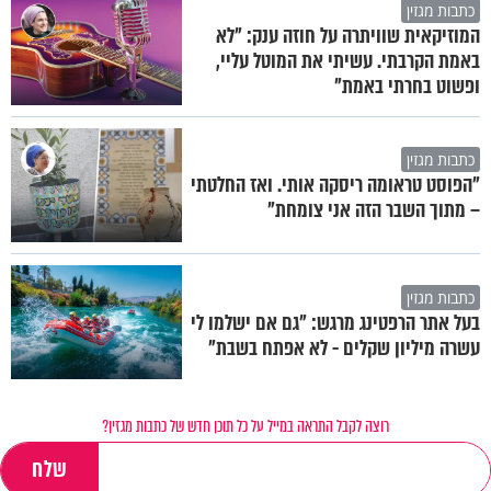
כתבות מגזין
המוזיקאית שוויתרה על חוזה ענק: "לא
באמת הקרבתי. עשיתי את המוטל עליי,
ופשוט בחרתי באמת"
כתבות מגזין
"הפוסט טראומה ריסקה אותי. ואז החלטתי
– מתוך השבר הזה אני צומחת"
כתבות מגזין
בעל אתר הרפטינג מרגש: "גם אם ישלמו לי
עשרה מיליון שקלים - לא אפתח בשבת"
רוצה לקבל התראה במייל על כל תוכן חדש של כתבות מגזין?