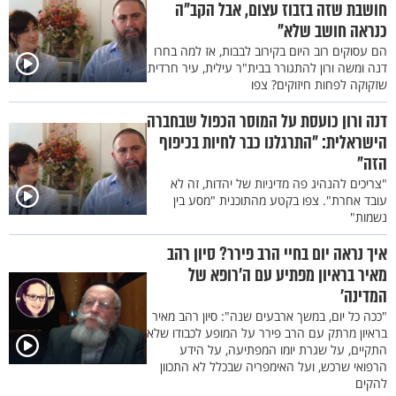
חושבת שזה בזבוז עצום, אבל הקב"ה
כנראה חושב שלא"
הם עסוקים רוב היום בקירוב לבבות, אז למה בחרו
דנה ומשה ורון להתגורר בבית"ר עילית, עיר חרדית
שזקוקה לפחות חיזוקים? צפו
דנה ורון כועסת על המוסר הכפול שבחברה
הישראלית: "התרגלנו כבר לחיות בכיפוף
הזה"
"צריכים להנהיג פה מדיניות של יהדות, זה לא
עובד אחרת". צפו בקטע מהתוכנית "מסע בין
נשמות"
איך נראה יום בחיי הרב פירר? סיון רהב
מאיר בראיון מפתיע עם ה’רופא של
המדינה’
"ככה כל יום, במשך ארבעים שנה": סיון רהב מאיר
בראיון מרתק עם הרב פירר על המופע לכבודו שלא
התקיים, על שגרת יומו המפתיעה, על הידע
הרפואי שרכש, ועל האימפריה שבכלל לא התכוון
להקים