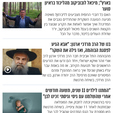
בארץ"; מיכאל לובוביקוב מהליכוד בראיון
סוער
האם כל דוברי הרוסית מצביעים לליברמן? מאיפה
מגיעה הטענה השקרית שהחרדים גונבים את
המדינה? ואיך אפשר לאחות את הקרע שנוצר בין
הקצוות השונים בעם? מיכאל לובוביקוב, יו"ר
שדולת העולים בליכוד, מדבר על הכל
בנו של הרב מרדכי ארנון: "אבא הגיע
לפסגת הבוהמה, ואז גילה את השקר"
מהבוהמה התל אביבית חבר הרב מרדכי ארנון לרב
אורי זוהר ואיקא ישראלי, ויחד הם זרעו את הזרעים
הראשונים של תנועות הקירוב. אז מה באמת עבר
עליו באותן שנים? איך נראה המהפך? ומהם
הסיפורים שאינם מרפים? הרב יהודה ארנון, בנו של
הרב מרדכי, בשיחה מרגשת
"המתנו לילדים 11 שנים, תשעה חודשים
אחרי שהשלמנו עם גיסי וגיסתי זכינו לבן"
גיטי בורנשטיין זכתה לחבוק את המופלאה
שבמתנות לאחר 11 שנות ציפייה. בשיחה מרגשת
היא מספרת על הנס המדהים שהוביל לכך ועל