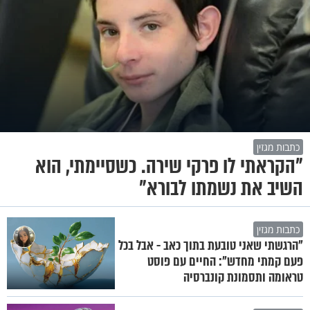
כתבות מגזין
"הקראתי לו פרקי שירה. כשסיימתי, הוא
השיב את נשמתו לבורא"
כתבות מגזין
"הרגשתי שאני טובעת בתוך כאב - אבל בכל
פעם קמתי מחדש": החיים עם פוסט
טראומה ותסמונת קונברסיה