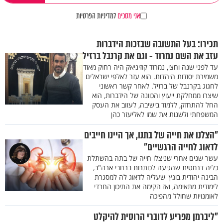
אני מסכים
למדיניות הפרטיות
תכירו: בעל התשובה שבזכות הידברות
עזב את השם נמרוד - וגם את קרנבל ברזיל
עד לפני שנה וחצי, נמרוד קוזיניאק היה רחוק מאוד
משמירת יסודות היהדות. הוא עזר לאלפי ישראלים
לחגוג בקרנבל של ברזיל. לאחר קשר ראשוני
שיצרו ממחלקת ייעוץ והכוונה של הידברות, הוא
החל להתחזק, ללמוד בישיבה, לעזוב את העסק
המשפחתי ולשנות את שמו לאליעזר כהן
"הצלנו את חייה של בתנו, אך היינו חייבים
לדאוג לחייה הרגשיים"
עשר שנים אחרי שניצלו חייה של בתה בהשתלת
כליה דרמטית שהגיעה לכותרות ברחבי ארה"ב,
הבינה יהודית בוגץ' שעליה לדאוג לה למסגרת
לימודית מתאימה, ואז הקימה את התיכון החרדי
לאומנויות שחולל מהפיכה
"ליברמן מפריע לדוברי הרוסית להיקלט