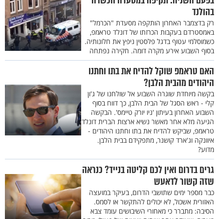
בפעם השניה: תקיפה במסעדה הכשרה
בהולנד
רק בדצמבר האחרון הותקפה מסעדת "הכרמל"
באמסטרדם בעקבות הכרזתו של דונלד טראמפ,
כשמוסלמי עטוף בדגל פלסטין ניפץ את חלונותיה.
בסוף השבוע אירע מקרה דומה. חקירה נפתחה
האם טראמפ שוקל להדיח את בתו וחתנו
היהודים מהבית הלבן?
בקשה מיוחדת שוגרה השבוע אל שולחנו של ג'ון
קלי - ראש הסגל של הבית הלבן, כך דווח בסוף
השבוע האחרון בעיתון 'ניו יורק טיימס'. הבקשה
הגיעה מלא אחר מאשר נשיא ארצות הברית דונלד
טראמפ, שביקש להדיח את בתו וחתנו היהודים -
איוונקה וג'ארד קושנר, מתפקידם בבית הלבן.
מדוע?
גרים בדרום ואין לכם קליטה בנייד? כנראה
שזה קשור לדאעש
כבר מספר ימים שתושבי הדרום, בעיקר במועצה
האזורית אשכול, לא יכולים להתקשר או לסמס.
הסיבה: מתברר כי מאחורי השיבושים עומד צבא