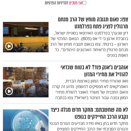
אני מסכים
למדיניות הפרטיות
צפו: נאום תגובה מוחץ של הרב מנחם
מרגולין לנציג פתח בפרלמנט
דיון שנערך בפרלמנט האירופאי בסוגיית ישראל,
בהובלת ארגון בי די אס (BDS). הנואם המרכזי של
הארגון – ברגותי. צפו בנאום תגובה מוחץ של הרב
מנחם מרגולין מ"איחוד הארגונים היהודים". כל
האמת בפנים
אוהבים ג’אנק פוד? לא בטוח שכדאי
להוזיל את מחירי המזון
מאז שהורדו מחירי המזון בארצות הברית,
האמריקאים לא מפסיקים להשמין. מדוע זה קורה
והאם התכנית של משרד האוצר להוזלת מחירי
המזון נכונה עבור הציבור בישראל? צפו בכתבה
לא מה שחשבתם: מחקר חדש מגלה כיצד
נקבע הרכב החיידקים בגופנו
מחקר חדש בחן באיזו מידה מכריעים הגורם הגנטי
והגורם הסביבתי את הרכב החיידקים המצויים