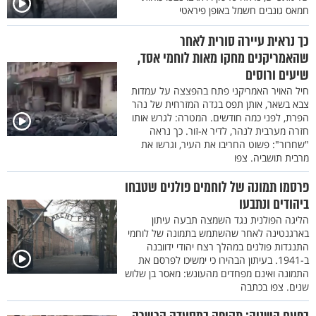
חמאס גונבים חשמל באופן פיראטי
כך נראית עיירה סורית לאחר
שהאמריקנים מחקו מאות לוחמי אסד,
שיעים ורוסים
חיל האויר האמריקני פתח בהפצצה על עמדות
צבא בשאר, אותן תפס בגדה המזרחית של נהר
הפרת, לפני כמה חודשים. המטרה: לגרש אותו
חזרה מערבית לנהר, לדיר א-זור. כך נראה
"שחרור": פשוט החריבו את העיר, וגרשו את
מרבית תושביה. צפו
פרסמו תמונה של לוחמים פולנים שטבחו
ביהודים ונתבעו
הליגה הפולנית נגד השמצה תבעה עיתון
בארגנטינה לאחר שהשתמש בתמונה של לוחמי
התנגדות פולנים במהלך רצח יהודי ידוובנה
ב-1941. בעיתון הבהירו כי ימשיכו לפרסם את
התמונה ואינם מפחדים מהעונש: מאסר בן שלוש
שנים. צפו בכתבה