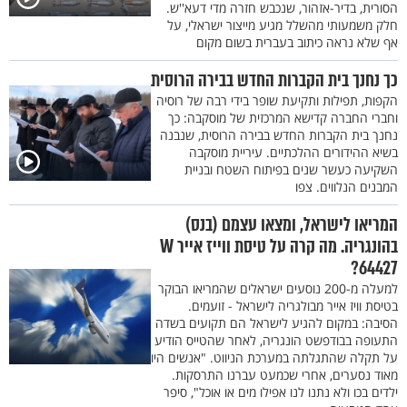
הסורית, בדיר-אזהור, שנכבש חזרה מדי דעא''ש.
חלק משמעותי מהשלל מגיע מייצור ישראלי, על
אף שלא נראה כיתוב בעברית בשום מקום
כך נחנך בית הקברות החדש בבירה הרוסית
הקפות, תפילות ותקיעת שופר בידי רבה של רוסיה
וחברי החברה קדישא המרכזית של מוסקבה: כך
נחנך בית הקברות החדש בבירה הרוסית, שנבנה
בשיא ההידורים ההלכתיים. עיריית מוסקבה
השקיעה כעשר שנים בפיתוח השטח ובניית
המבנים הנלווים. צפו
המריאו לישראל, ומצאו עצמם (בנס)
בהונגריה. מה קרה על טיסת ווייז אייר W
64427?
למעלה מ-200 נוסעים ישראלים שהמריאו הבוקר
בטיסת וויז אייר מבולגריה לישראל - זועמים.
הסיבה: במקום להגיע לישראל הם תקועים בשדה
התעופה בבודפשט הונגריה, לאחר שהטייס הודיע
על תקלה שהתגלתה במערכת הניווט. "אנשים היו
מאוד נסערים, אחרי שכמעט עברנו התרסקות.
ילדים בכו ולא נתנו לנו אפילו מים או אוכל", סיפר