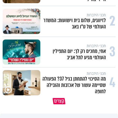
2
תכני הידברות
לזיווגים, שלום בית וישועות: המשדר
העולמי של ט"ו באב
3
תכני הידברות
אחי, מחכים רק לך: יום התפילין
העולמי מגיע לתל אביב
תכני הידברות
4
מה הסיכוי להתחתן בגיל 37? הפעולה
שסיימה עשור של אכזבות והובילה
לחופה
כל אחד מאיתנו הוא עולם ומלואו
למה אנחנו לא רואים את הברכה?
קצרים
שנברא בצלם אלוקים
פרשת ראה