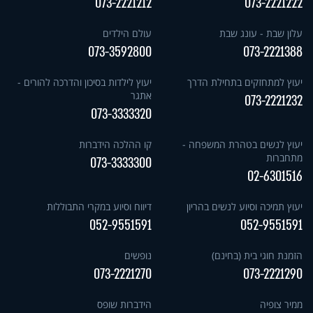
073-2221212
073-2221222
עלון שבת - עונג שבת
עולם הילדים
073-3592800
073-2221388
יעוץ למתחזקים בתחילת הדרך
יעוץ לילדות בסיכון והדרכה להורים -
אתגר
073-2221232
073-3333320
יעוץ לנשים בטהרת המשפחה -
קו ההלכה הידברות
מתחברות
073-3333300
02-6301516
יעוץ תמיכה וסיוע לנשים בהריון
דיווח וסיוע במקרי התבוללות
052-9551591
052-9551591
הזמנת חוגי בית (בחינם)
נופשים
073-2221270
073-2221290
ממיר צופיה
הידברות שופס