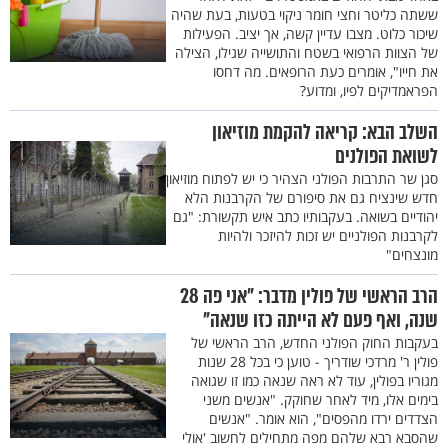
ששתה כליטר וחצי חומר ניקוי בטעות, בעת שהיה
שיכור כלוט. מצבו עדיין קשה, אך יציב. הפעילות
של הצוות הרפואי בשטח והתושייה שגילו, הצילה
את חייו", אומרים כעת הרופאים. מה דחסו
הפראמדיקים לפיו, ומדוע?
השלב הבא: קריאה להקמת מוזיאון
לשואת הפולנים
סגן שר התרבות הפולני הצהיר כי יש לפתוח מוזיאון
חדש שינציח גם את סיפורם של הקרבנות הלא
יהודיים בשואה. בעקבותיו כתב איש תקשורת: "גם
לקרבנות הפולניים יש זכות להיזכר ולהיות
מונצחים"
הרב הראשי של פולין מדבר: "אני פה 28
שנה, ואף פעם לא הייתה כזו שנאה"
בעקבות החוק הפולני החדש, הרב הראשי של
פולין ר' מרדכי שודריך - טוען כי בכל 28 שנות
מגוריו בפולין, עוד לא ראה שנאה כמו זו שגואה
בימים אלו, מיד לאחר שחוקק. "אנשים משני
הצדדים ירדו מהפסים", הוא אומר. "אנשים
שהסבא רבא שלהם מפה מתחילים לחשוב 'אולי