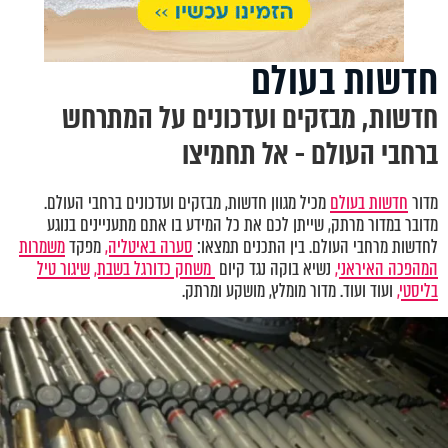
חדשות בעולם
חדשות, מבזקים ועדכונים על המתרחש
ברחבי העולם - אל תחמיצו
מדור
חדשות בעולם
מכיל מגוון חדשות, מבזקים ועדכונים ברחבי העולם.
מדובר במדור מרתק, שייתן לכם את כל המידע בו אתם מתעניינים בנוגע
לחדשות מרחבי העולם. בין התכנים תמצאו:
סערה באיטליה,
מפקד
משמרות
המהפכה האיראני,
נשיא בוקה נגד קיום
משחק כדורגל בשבת,
שיגור טיל
בליסטי,
ועוד ועוד. מדור מומלץ, מושקע ומרתק.