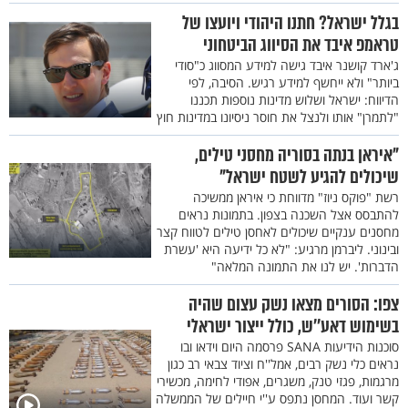
בגלל ישראל? חתנו היהודי ויועצו של
טראמפ איבד את הסיווג הביטחוני
ג'ארד קושנר איבד גישה למידע המסווג כ"סודי
ביותר" ולא ייחשף למידע רגיש. הסיבה, לפי
הדיווח: ישראל ושלוש מדינות נוספות תכננו
"לתמרן" אותו ולנצל את חוסר ניסיונו במדינות חוץ
"איראן בנתה בסוריה מחסני טילים,
שיכולים להגיע לשטח ישראל"
רשת "פוקס ניוז" מדווחת כי איראן ממשיכה
להתבסס אצל השכנה בצפון. בתמונות נראים
מחסנים ענקיים שיכולים לאחסן טילים לטווח קצר
ובינוני. ליברמן מרגיע: "לא כל ידיעה היא 'עשרת
הדברות'. יש לנו את התמונה המלאה"
צפו: הסורים מצאו נשק עצום שהיה
בשימוש דאע''ש, כולל ייצור ישראלי
סוכנות הידיעות SANA פרסמה היום וידאו ובו
נראים כלי נשק רבים, אמל''ח וציוד צבאי רב כגון
מרגמות, פגזי טנק, משגרים, אפודי לחימה, מכשירי
קשר ועוד. המחסן נתפס ע''י חיילים של הממשלה