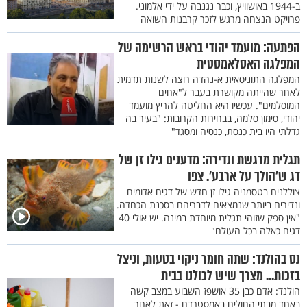
ב-1944 באושוויץ, וכבר נגנבה על ידי אלמוני.
פרויקט הנצחה מרגש לזכר קרבנות השואה
הפתעה: מועמד יהודי בראש הרשימה של
המפלגה האסלאמסטית
המפלגה התוניסאית א-נהדה רוצה לשנות תדמית
לאחר שהייתה מקושרת בעבר ל"אחים
המוסלמים". עכשיו היא החליטה להריץ מועמד
יהודי, סימון סלמה, בבחירות הקרובות: "בעיר בה
גדלתי היו בית כנסת, כנסיה ומסגד"
תגלית מרגשת ונדירה: מדענים גילו זן של
דג ש’הולך על ארבע'. צפו
צוללנים בטסמניה גילו זן חדש של דגים אדומים
ונדירים ביותר שנמצאים לדבריהם בסכנת הכחדה.
"אין ספק שזוהי תגלית מיוחדת במינה. יש אולי 40
דגים כאלה בכל העולם"
נס בהולנד: שתה חומר ניקוי בטעות, וניצל
בזכות... מצרך שיש לכולנו בבית
הולנד: אדם כבן 35 אושפז השבוע במצב קשה
באחד מבתי החולים באמסטרדם - זאת לאחר