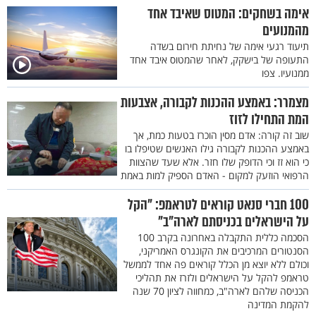
אימה בשחקים: המטוס שאיבד אחד
מהמנועים
תיעוד רגעי אימה של נחיתת חירום בשדה
התעופה של בישקק, לאחר שהמטוס איבד אחד
ממנועיו. צפו
מצמרר: באמצע ההכנות לקבורה, אצבעות
המת התחילו לזוז
שוב זה קורה: אדם מסין הוכרז בטעות כמת, אך
באמצע ההכנות לקבורה גילו האנשים שטיפלו בו
כי הוא זז וכי הדופק שלו חזר. אלא שעד שהצוות
הרפואי הוזעק למקום - האדם הספיק למות באמת
100 חברי סנאט קוראים לטראמפ: "הקל
על הישראלים בכניסתם לארה"ב"
הסכמה כללית התקבלה באחרונה בקרב 100
הסנטורים המרכיבים את הקונגרס האמריקני,
וכולם ללא יוצא מן הכלל קוראים פה אחד לממשל
טראמפ להקל על הישראלים ולזרז את תהליכי
הכניסה שלהם לארה"ב, כמחווה לציון 70 שנה
להקמת המדינה