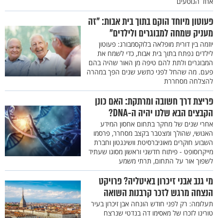
אחד הנוסעים
פעוטון מיוחד הוקם בתוך בית אבות: "זה
מעניק שמחה למבוגרים ולילדים"
יוזמה בין דורית מופלאה בלוקסמבורג: פעוטון
לילדים נפתח בתוך בית אבות, כדי לשמח את
המבוגרים ולתת להם טיפה מן האור שהיה בהם
פעם. מה שהחל לפני כתשע שנים הפך במהרה
להצלחה מסחררת
פריצת דרך חשובה ומרתקת: האם כונן
הקבצים הבא שלנו יהיה ה-DNA?
אחרי שנים של מחקר בתחום אחסון המידע
האנושי, שהולך ומצטבר בקצב מסחרר, פרסמו
השבוע חוקרים מאוניברסיטת וושינגטון וחברת
מייקרוסופט - פיתוח חדשני וראשון מסוגו שעתיד
לשפוך אור על התחום, תרתי משמע
מי גנב אבני זיכרון באיטליה? פרויקט
הנצחה מרגש לזכר קרבנות השואה
תעלומה: רק לפני חודש הונחה אבן זיכרון בעיר
טורינו לזכרו של מאסימו דה בנדטי שנרצח