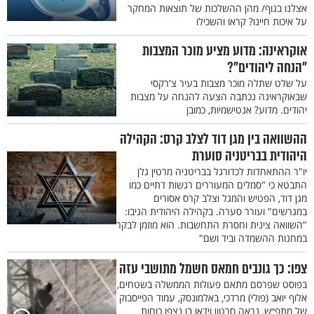
אצלנו בגוף/ מהן ההשלכות של תוצאות המחקר
על איכות חיינו? קראו והשכילו
אוקראינה: מדוע מציע מוכר המצבות
"הנחה ליהודים"?
על שלט שתלה מוכר מצבות בעיר צ'רקסי
שבאוקראינה נכתבה הצעה להנחה על מצבות
יהודים. מדוע? אנטישמיות, כמובן
ההשוואה בין מגן דוד לצלב קרס: הקהילה
היהודית בבריטניה סוערת
יו"ר ההתאחדות לכדורגל בבריטניה מרטין גלן
התבטא כי "סמלים המעוררים רגשות דתיים כמו
מגן דוד, הפטיש והמגל וצלב קרס אסורים
במגרשים" ועורר סערה. בקהילה היהודית הגיבו:
"השוואה צינית וחסרת התחשבות. הוא מוזמן לבקר
במחנות ההשמדה וביד ושם"
צפו: כך גונבים חמאס חשמל מתושבי עזה
בפוסט שפרסם מתאם פעולות הממשלה בשטחים,
אלוף יואב (פולי) מרדכי, באלמונסק, עמוד הפייסבוק
של מתפ״ש, נראה סרטון וידאו בו נצפו כוחות