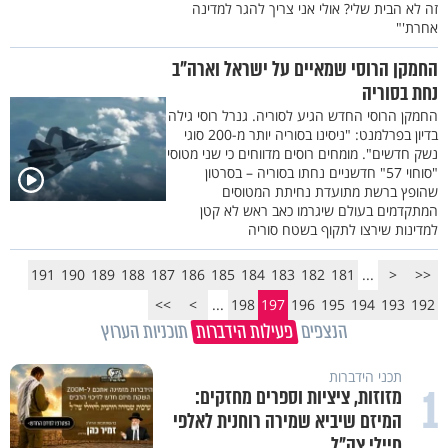
זה לא הבית שלי? אולי אני צריך להגר למדינה
אחרת'"
החמקן הרוסי שמאיים על ישראל וארה"ב
נחת בסוריה
החמקן הרוסי החדש הגיע לסוריה. גנרל רוסי גילה
בדיון בפרלמנט: "ניסינו בסוריה יותר מ-200 סוגי
נשק חדשים". מומחים רוסים מדווחים כי שני מטוסי
"סוחוי 57" חדשניים נחתו בסוריה – בסרטון
שהופץ ברשת מתועדת נחיתת המטוסים
המתקדמים בעולם שיגרמו כאב ראש לא קטן
למדינות שירצו לתקוף בשטח סוריה
191
190
189
188
187
186
185
184
183
182
181
...
<
<<
>>
>
...
198
197
196
195
194
193
192
הנצפים
פעילות הידברות
תוכניות הערוץ
תכני הידברות
1
מזוזות, ציציות וספרים מחזקים:
המיזם שיביא שמירה רוחנית לאלפי
חיילי צה"ל