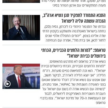
מצרים, שעוקב אחר שיחות יוצאות של פעילי טרור
מעזה המתקשרים עם ארגון הטרור בסיני
הסבא התמודד לתפקיד סגן נשיא ארה"ב,
הנכדה עשתה עליה לישראל
נכדתו של הסנטור היהודי ג'ו ליברמן, נסיה (20),
נחתה בישראל מאטלנטה ותשתקע בקיבוץ הדתי
שדה אליהו בצפון. "יהודים התפללו אלפי שנים
לחזור לכאן, אני ברת מזל", אמרה עם הנחיתה
טראמפ: "למרות הלחצים הכבירים, הכרתי
בירושלים כבירת ישראל"
נשיא ארה"ב טראמפ לא מתרגש מהאיומים:
"למרות הלחצים הכבירים, הכרתי בירושלים כבירת
ישראל!". הוא זכה למחיאות כפיים סוערות. רה"מ
הלילה: "אני יוצא הלילה לארה"ב, לביקור חשוב,
שם אפגש עם נשיא ארה"ב דונלד טראמפ ואנאם
בפני הוועידה השנתית של AIPAC", אמר נתניהו.
"בשיחה עם הנשיא אודה לו בשם עם ישראל על
העברת השגרירות האמריקנית לירושלים, לכבוד
יום העצמאות ה-70 של מדינת ישראל". צפו בדברי
טראמפ