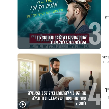
3
"ה
אחי, מחכים רק לך: יום התפילין
העולמי מגיע לתל אביב
יצוץ
 היו
4
יר
מה הסיכוי להתחתן בגיל 37? הפעולה
שסיימה עשור של אכזבות והובילה
לחופה
כך תשמרו על עצמכם ועל
הרצל