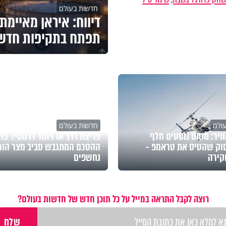
חדשות בעולם
דיווח: איראן מאיימת
תפתח בתקיפות חדש
ולם
חדשות בעולם
ויר: מטוס נוסעים חלף
פריצת דרך או ויתור דרמטי? פר
וק שהטיס את טראמפ -
ההסכם המתגבש סביב מצר הור
קירה
נחשפים
רוצה לקבל התראה במייל על כל תוכן חדש של חדשות בעולם?