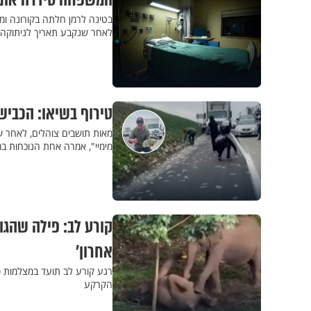
המשפחה סידרה את ה
בטינה לרמן חלתה בקורונה ו
לאחר שנקבע תאריך לניתוקה 
טירוף בשיאו: הכביש
מאות תושבים צוהלים, לאחר שכ
מימיי", אמרה אחת הנוכחות ב
קורע לב: פילה שהגו
אחרון'
רגע קורע לב תועד במצלמות סמ
הקרקע