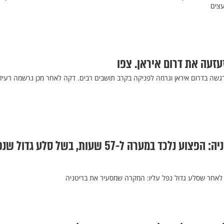
צים
זעה את דרום איראן. צפו
ת אדמה בעוצמה 6.4 הורגשה בדרום איראן וגרמה לפניקה בקרב תושבים רבים. דקה לאחר מכן נרשמה רעי
החילוץ הגדול בבריטניה: הפצוע נלכד במערה ל-57 שעות, בשל סלע גדול
לאחר שסלע גדול נפל עליו: המקרה שמסעיר את בריטניה