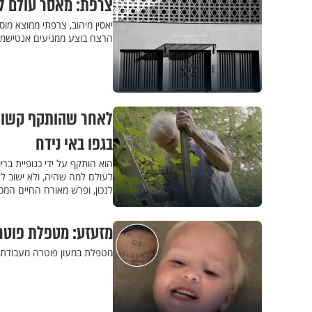
צרפת: מאסר עולם לר
הרצח בוצע ממניעים אנטישמי
לאחר שהותקף קשות,
בגפו באי נידח
הוא הותקף על ידי כנופיית בר
לעולם למה שהיה, ולא ישוב לל
לנכון, ופרש מאורח החיים המס
מזעזע: מטפלת פוטר
מטפלת במעון פוטרה מעבודתה