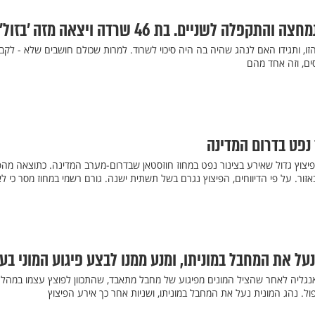
פלה לשניים. בת 46 שרדה ויצאה מזה 'בזול'
ו, ותגידו האם לנהג שהיה בה היה סיכוי לשרוד. למרות שכולם חושבים שלא - לקב
ים, וזה אחד מהם
 נפט בדרום המדינה
 פיצוץ גדול שאירע בצינור נפט במחוז חוזסטאן שבדרום-מערב המדינה. כתוצאה מהפ
אזור. על פי הדיווחים, הפיצוץ נגרם בשל תשתית ישנה. גורם רשמי במחוז מסר כי לא
 נעל את המחבל במוניתו, ומנע ממנו לבצע פיגוע המוני בע
באנגליה לאחר שהציל המונים מפיגוע של מחבל מתאבד, שהתכוון לפוצץ עצמו במהלך
פול. נהג המונית נעל את המחבל במוניתו, ושניות אחר כך אירע הפיצוץ