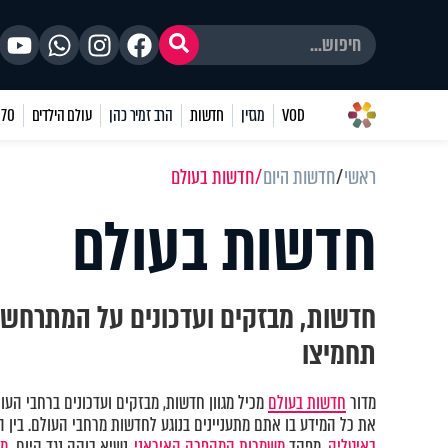
VOD
מגזין
חדשות
הרב זמיר כהן
עולם הילדים
70 שאלות
ראשי
חדשות היום
חדשות בעולם
חדשות בעולם
חדשות, מבזקים ועדכונים על המתרחש ב
תחמיצו
מדור
חדשות בעולם
מכיל מגוון חדשות, מבזקים ועדכונים ברחבי העו
את כל המידע בו אתם מתעניינים בנוגע לחדשות מרחבי העולם. בין 
באיטליה,
מפקד
משמרות המהפכה האיראני,
נשיא בוקה נגד קיום
מש