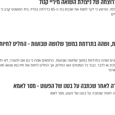
וצחה של ניצולת השואה מיריי קנול
יאסין מיהוב, צרפתי ממוצא מוסלמי, הורשע כי דקר למוות את שכנתו בת ה-85 בדירתה בפריז. בית המשפט קבע כי
ים
 ושהה בתרדמת במשך שלושה שבועות - החליט לחיות
יונים ושהה בתרדמת במשך שלושה שבועות. הרופאים אמרו כי גם אם יתעורר, לא יחז
כת או לדבר. כנגד כל הסיכויים הוא החלים, אך החליט לחיות את חייו כמו שהוא חו
ורתי
ה לאחר שכתבה על בטנו של הפעוט - מסר לאמא
 לאחר שכתבה על בטנו של פעוט, מסר לאמו