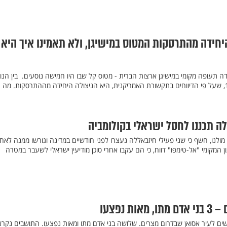
ולה היחידה מהתרסקות המטוס במישיגן, ולא תאמינו איך היא
 תעופה מקומי במישיגן ארצות הברית - מטוס קל שבו היו חמישה נוסעים. בין הנו
הייתה גם לאניי פרדו בת ה-11, שעל פי הדיווחים בתקשורת האמריקנית, היא הניצולה היחידה מההתרסקות. מה
לה תכננו לחסל ישראלי בקולומביה
 מולנו, חשף כי שני פעילי חיזבאללה נעצרו לפני חודשיים במדינה וגורשו ממנה לאח
 המקומי "אל-טימפו" דווח, כי הם עקבו אחרי סוכן מודיעין ישראלי לשעבר במטרה
 נפצעו
ם לעיר אסואן שבדרום מצרים. שלושה בני אדם מתו ומאות נפצעו. התושבים נקרא