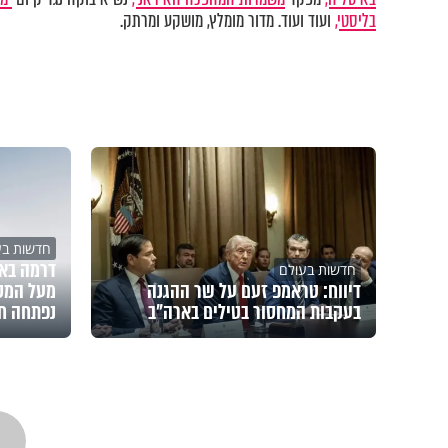
בליסטי,
ועוד ועוד. מדור מומלץ, מושקע ומרתק.
חדשות בע
דרמה באו
חדשות בעולם
דיווח: טראמפ זעם על שר ההגנה
מעל המס
בעקבות המחסור בטילים בארה"ב
נפתחה ח