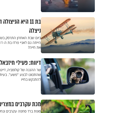
בת 11 היא הניצ
ניצלה
ביום שבת האחרון התרסק בשדה
את חייה?
דיווח: פעילי חיזבאל
שר ההגנה של קולומביה, דייגו
שהתכוונו לבצע "פשע". בעיתון
להתנקש בחייו
מכת עקרבים במצרים – 3 בני אדם מתו, מאות
סופת ברד סחפה עקרבים ונחשי