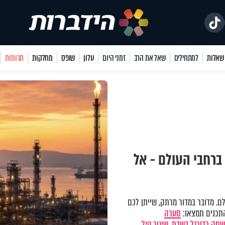
למתחילים
שאל את הרב
זמני היום
עלון
שופס
מחלקות
תרומות
רחבי העולם - אל
לם. מדובר במדור מרתק, שייתן לכם
התכנים תמצאו:
סערה
חק כדורגל בשבת,
שיגור טיל