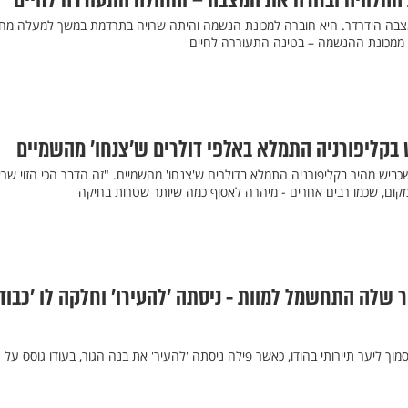
הלוויה ובחרה את המצבה – והחולה התעוררה לחיים
מצבה הידרדר. היא חוברה למכונת הנשמה והיתה שרויה בתרדמת במשך למעלה מח
ממכונת ההנשמה – בטינה התעוררה לחיים
 בקליפורניה התמלא באלפי דולרים ש’צנחו’ מהשמיים
ביש מהיר בקליפורניה התמלא בדולרים ש'צנחו' מהשמיים. "זה הדבר הכי הזוי שרא
מקום, שכמו רבים אחרים - מיהרה לאסוף כמה שיותר שטרות בחיקה
ר שלה התחשמל למוות - ניסתה 'להעירו' וחלקה לו 'כבוד
וך ליער תיירותי בהודו, כאשר פילה ניסתה 'להעיר' את בנה הגור, בעודו גוסס על