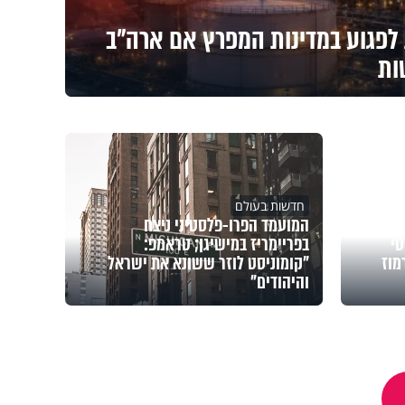
 לפגוע במדינות המפרץ אם ארה"ב
ות
חדשות בעולם
המועמד הפרו-פלסטיני ניצח
טי
בפריימריז במישיגן; טראמפ:
מוז
"קומוניסט לוזר ששונא את ישראל
והיהודים"