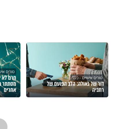
טורים אישי
חרם לא י
טורים אישיים - כללי
דור של גאולה: הלב הפועם של
מסתתר מ
רחביה
אחרים