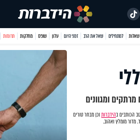
למתחילים
שאל את הרב
זמני היום
עלון
שופס
מחלקות
תרומות
לי
מרתקים ומגוונים
ב הכותבים ב
הידברות
וכן מבחר טורים
 מדור מומלץ ואהוב.