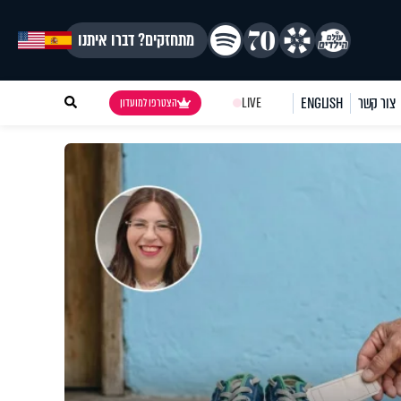
מתחזקים? דברו איתנו
צור קשר
ENGLISH
LIVE
הצטרפו למועדון