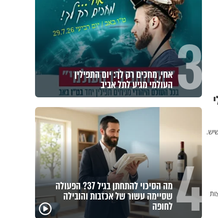
3
אחי, מחכים רק לך: יום התפילין
העולמי מגיע לתל אביב
י
יש.
4
מה הסיכוי להתחתן בגיל 37? הפעולה
ות
שסיימה עשור של אכזבות והובילה
לחופה
הרגעים הקשים ביותר
"הגמג