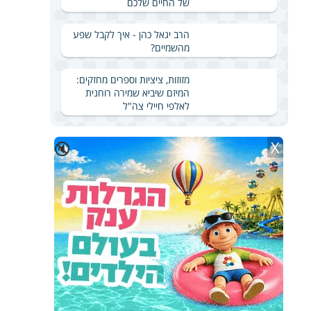
של החיים שלכם
הרב יגאל כהן - איך לקבל שפע
מהשמיים?
מזוזות, ציציות וספרים מחזקים:
המיזם שיביא שמירה רוחנית
לאלפי חיילי צה"ל
X
🔇