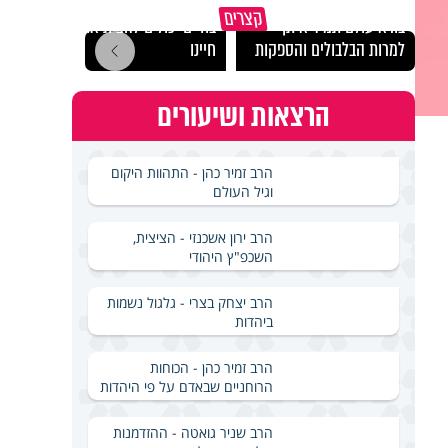
הרגעים הקשים ביותר
"הגמג
קצרים
בורא עולם תמיד איתך
בחיים יכולים להצית את
ישרא
למרות הבלבולים והספקות
חיינו
שלא 
הרצאות ושיעורים
הרב זמיר כהן - התהוות היקום
וגיל העולם
הרב ירון אשכנזי - הציצית,
השכפ"ץ היהודי
הרב יצחק בצרי - גלגול נשמות
ביהדות
הרב זמיר כהן - הכוחות
הרוחניים שבאדם על פי היהדות
הרב שניר גואטה - ההזדמנות