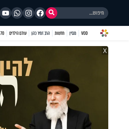
VOD
מגזין
חדשות
הרב זמיר כהן
עולם הילדים
70 שאלות
X