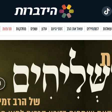
למתחילים
שאל את הרב
זמני היום
עלון
שופס
מחלקות
תרומות