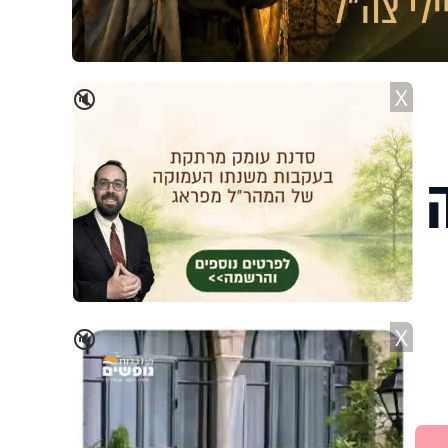
X
🔇
X
🔇