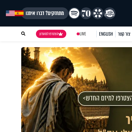
מתחזקים? דברו איתנו
צור קשר
ENGLISH
LIVE
הצטרפו למועדון