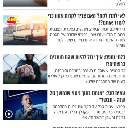
לשלם...
לא ילמדו לקח? האם צריך לקרות אסון כדי
לעורר אותם?!
חזרתי עם יונתן הביתה, מותשת, נסערת, עצבנית.
הכוחות הלכו ועזבו אותי, נפלתי שדודה על הספה.
למה ההסעה מורידה אותו במקום שיכול לסכן
אותו?!
בלתי נתפס: איך יכול להיות שהם תומכים
ברוצחים?!
כל הגופים שעוסקים בעזרה ובחמלה והומניזם,
זכויות אדם - מדוע הם שונאים אותנו כל כך? אולי זו
בעיה של ההסברה שלנו?
עמית סגל: "אנחנו בתוך ניסוי שנמשך 20
שנה - ונכשל"
הפרשן עמית סגל על הקריאות לסיום המלחמה:
"בסוף הבריונים תמיד ידפקו לך בדלת עם אלה
גדולה וחשבון לתשלום". צפו