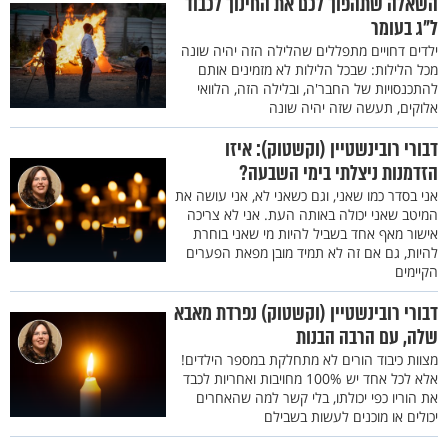
השאלה שתהפוך לכם את החינוך לכבוד
ל"ג בעומר
ילדים דחויים מתפללים שהלילה הזה יהיה שונה
מכל הלילות: שבכל הלילות לא מזמינים אותם
להתכנסויות של החבר'ה, ובלילה הזה, הלוואי
אלוקים, תעשה שזה יהיה שונה
דבורי רובינשטיין (וקשטוק): איזו
הזדמנות ניצלתי בימי השבעה?
אני בסדר כמו שאני, וגם כשאני לא, אני עושה את
המיטב שאני יכולה באותה העת. אני לא צריכה
אישור מאף אחד בשביל להיות מי שאני בוחרת
להיות, גם אם זה לא תמיד מובן מפאת הפערים
הקיימים
דבורי רובינשטיין (וקשטוק) נפרדת מאבא
שלה, עם הרבה הבנות
מצוות כיבוד הורים לא מתחלקת במספר הילדים!
אלא לכל אחד יש 100% מחויבות ואחריות לכבד
את הוריו כפי יכולתו, בלי קשר למה שהאחרים
יכולים או מוכנים לעשות בשבילם