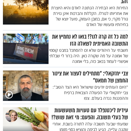
זהב
החירות היא הבחירה הנתונה לאדם והיא היוצרת
את אחריותו לגורלו. הקללות והברכות אינן גזירת
גורל מקרי, כי אם, במובן העמוק, פועל יוצא של
בחירותיו ומעשיו של האדם
למה כל זה קרה לנו?! בואו לא נחמיץ את
התשובה האמיתית לשאלה הזו
חשבתי על היהודים שלא זכו להסתכל במבט קוסמי
של אמונה על מה שקורה כאן. היה ברור לי שבלתי
אפשרי לעמוד בכאב כזה, בלי אמונה
צבי יחזקאלי: "מתחילים לעצור את צינור
החמצן של חמאס"
"היום העזתים יודעים שישראל היא הצד הטוב":
צבי יחזקאלי על הפעולה הצבאית ברפיח
וההפגנות נגדה בעולם. צפו
עידית ליכטנפלד עם טעויות משעשעות
של בעלי תשובה. והפעם: מי זאת שוש?!
שמעתי שבעל תשובה עלה לתורה בשבת. אחרי
שקנה עלייה, הגיע לבימה והוציא כסף מזומן