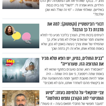
מחב"ד. בבוקר שאלתי את אם המשפחה לאן הלכו
הילדים, והיא אמרה לי: "לשול" (זה בית כנסת
באידיש). שאלתי אותה – "מי זה שול? הוא שכן
שלכם?"
דבורי רובינשטיין (וקשטוק): למה את
מדברת כל כך הרבה?
לעיתים (רבות מידי), הצורך בלדבר מגיע כדי למלא
איזשהו חסר שהאדם אפילו לא מודע אליו, כך
שהמילוי של אותו צורך נעשה באופן לא נכון, שלא
באמת ממלא אותו, אלא זה רק נדמה שכך
"בבית החולים, במיון, יש רופא שלא מכיר
את התרופה הזו. שערורייה"
"האבסורד הוא, שהם טוענים בתוקף שהוא לא
באמת שתה ריספונד, כי אם היה שותה – היה
אמור להיות מושבת למשך יממה מההשפעה שלו.
אז ביקשתי מהם לשחרר אותנו, והם לא מוכנים"
צבי יחזקאלי על הלחימה בעזה: "סיוע
הומניטרי לחג הקורבן נתפש כחולשה"
"מעבר חופשי של מחבלי חמאס בעזה – זו טעות":