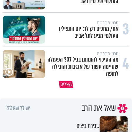
העולמי של ט"ו באב
3
תכני הידברות
אחי, מחכים רק לך: יום התפילין
העולמי מגיע לתל אביב
תכני הידברות
4
מה הסיכוי להתחתן בגיל 37? הפעולה
שסיימה עשור של אכזבות והובילה
לחופה
אחרי התפילה שלי קיבלתי יותר מדי
האי שנולד מהאש - המשיח שנול
קצרים
עבודה
בחורבן
שאל את הרב
יש לך שאלה?
שבירת ביצים