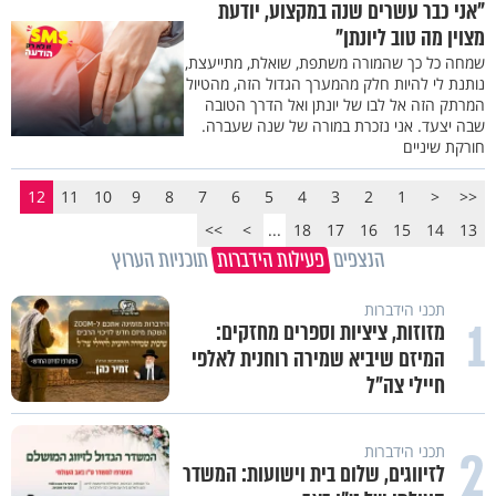
"אני כבר עשרים שנה במקצוע, יודעת
מצוין מה טוב ליונתן"
שמחה כל כך שהמורה משתפת, שואלת, מתייעצת,
נותנת לי להיות חלק מהמערך הגדול הזה, מהטיול
המרתק הזה אל לבו של יונתן ואל הדרך הטובה
שבה יצעד. אני נזכרת במורה של שנה שעברה.
חורקת שיניים
12
11
10
9
8
7
6
5
4
3
2
1
<
<<
>>
>
...
18
17
16
15
14
13
הנצפים
פעילות הידברות
תוכניות הערוץ
תכני הידברות
1
מזוזות, ציציות וספרים מחזקים:
המיזם שיביא שמירה רוחנית לאלפי
חיילי צה"ל
2
תכני הידברות
לזיווגים, שלום בית וישועות: המשדר