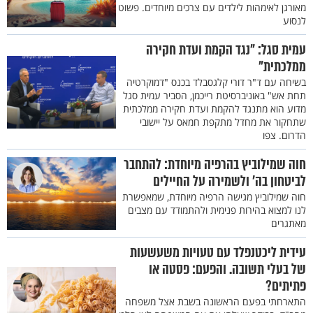
מאורגן לאימהות לילדים עם צרכים מיוחדים. פשוט
לנסוע
עמית סגל: "נגד הקמת ועדת חקירה
ממלכתית"
בשיחה עם ד"ר דורי קלגסבלד בכנס "דמוקרטיה
תחת אש" באוניברסיטת רייכמן, הסביר עמית סגל
מדוע הוא מתנגד להקמת ועדת חקירה ממלכתית
שתחקור את מחדל מתקפת חמאס על יישובי
הדרום. צפו
חוה שמילוביץ בהרפיה מיוחדת: להתחבר
לביטחון בה' ולשמירה על החיילים
חוה שמילוביץ מגישה הרפיה מיוחדת, שמאפשרת
לנו למצוא בהירות פנימית ולהתמודד עם מצבים
מאתגרים
עידית ליכטנפלד עם טעויות משעשעות
של בעלי תשובה. והפעם: פסטה או
פתיתים?
התארחתי בפעם הראשונה בשבת אצל משפחה