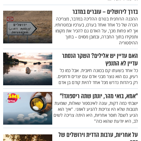
בדרך לירושלים – עוברים במדבר
ההכנה הרוחנית בטרם ההליכה במדבר, מצריכה
הכרה של כל אחד ואחד בערכו, בערכיו ובמטרותיו.
אך לא פחות מכך, על האדם גם להכיר את מקומו
ותפקידו בתוך החברה, ובמובן מסוים – בתוך
ההיסטוריה
האם עדיין יש אלילים? השקר הנסתר
עדיין לא התנפץ
כל אחד בשעתו קם בכוונה חיובית. אבל כמו כל
רעיון, גם הוא נוצר מבני אדם עם יצרים ודחפים.
רק ביהדות נדרש מכל אחד להיות קודם בן אדם
"אמא, בואי מהר, יונתן שתה ריספונד!"
ישבתי כמה דקות, עונה לאינספור שאלות, שומעת
תגובות שלא היו צריכות להגיע לאוזני. "איך הוא
הגיע לשם? חוסר אחריות, היא היתה צריכה לשים
לב, היא יודעת שהוא כזה"
על אחריות, ערבות הדדית וירושלים של