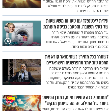
להתחבר מחדש ולגלות את "הכוח הגנוז שבתוכך".
תפילה זו תעניק לך חיבור עמוק לבורא ותמלא
אותך בסבלנות ובאמונה
עידית ליכטנפלד עם טעויות משעשעות
של בעלי תשובה. והפעם: כביסה מעורבת
עוד חברה מספרת לי שאחותה, שלא חזרה
בתשובה, באה לעזור לה עם הילדים, ועזרה
בכביסות. מתוך התחשבות, היא שאלה אם מותר
לכבס בגדי בנים ובנות ביחד...
לשחרר בכל מחיר? כשסינוואר קורא את
המפה טוב יותר מהפרשנים הישראליים
ישראל היא המדינה היחידה בעולם ששילמה
מחירים עצומים ולא פרופורציונליים בתמורה
להחזרת שבוייה. העסקה המופקרת, שמקודמת
בימים אלו בהתלהבות על ידי התקשורת, עלולה
לגבות את המחיר הכבד מכולם
"תתנתקי. ככה עושים חיים, במובן הפשוט
ביותר של המילה. זה מה שיונתן מבקש"
אני יוצאת היום לראשונה לנופש עם חברות, נופש