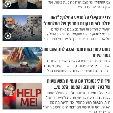
צבי יחזקאלי על מצב הלחימה כעת בעזה, ועל
אסון הנגמ"ש הכבד. צפו
צבי יחזקאלי על מבצע החילוץ: "זאת
יכולה להיות נקודת המהפך של המלחמה"
"פעולות התקפיות ועוד מבצעים כאלו יכולים
להביא למהפך": צבי יחזקאלי על מבצע החילוץ
של ארבעת החטופים והדרך לנצח במלחמה. צפו
כוחנו טמון באחדותנו: הכנה לחג השבועות
בטור מיוחד
אנחנו יכולים להתווכח ולצאת למאבקים אחד נגד
השני ועדיין נישאר יהודים, בני אותו העם, שלובים
זה בזה, זהות משותפת שמובילה לשותפות גורל
עידית ליכטנפלד עם טעויות משעשעות
של בעלי תשובה. והפעם: הלפ מי...
אני בעלת תשובה, וכשהתחלתי להתפלל שמונה
עשרה, בכל פעם שהייתי מגיעה ל"משיב הרוח"
הייתי מוציאה ראש מהחלון כדי לדעת מה מזג
האוויר, ולפי זה ידעתי אם לומר היום "משיב הרוח"
או "מוריד הטל"...