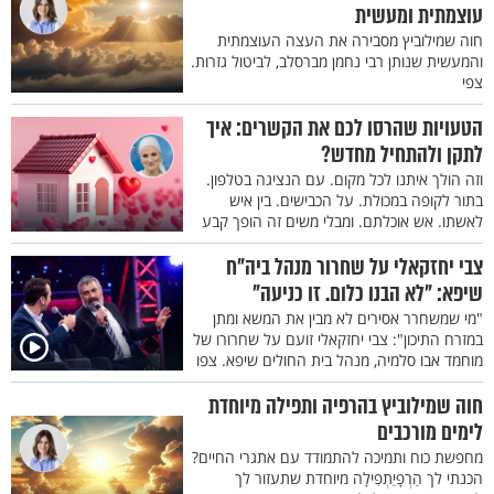
עוצמתית ומעשית
חוה שמילוביץ מסבירה את העצה העוצמתית
והמעשית שנותן רבי נחמן מברסלב, לביטול גזרות.
צפי
הטעויות שהרסו לכם את הקשרים: איך
לתקן ולהתחיל מחדש?
וזה הולך איתנו לכל מקום. עם הנציגה בטלפון.
בתור לקופה במכולת. על הכבישים. בין איש
לאשתו. אש אוכלתם. ומבלי משים זה הופך קבע
צבי יחזקאלי על שחרור מנהל ביה"ח
שיפא: "לא הבנו כלום. זו כניעה"
"מי שמשחרר אסירים לא מבין את המשא ומתן
במזרח התיכון": צבי יחזקאלי זועם על שחרורו של
מוחמד אבו סלמיה, מנהל בית החולים שיפא. צפו
חוה שמילוביץ בהרפיה ותפילה מיוחדת
לימים מורכבים
מחפשת כוח ותמיכה להתמודד עם אתגרי החיים?
הכנתי לך הַרְפָיַתְפִילָה מיוחדת שתעזור לך