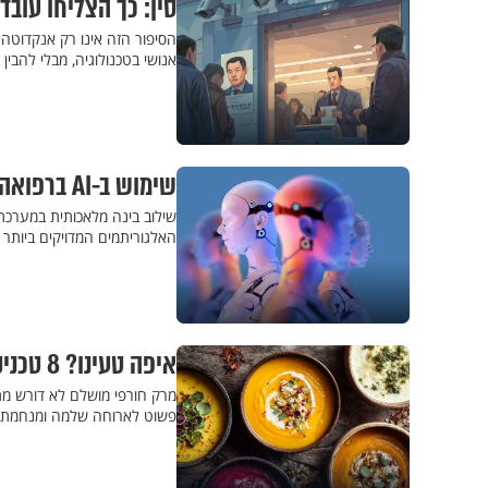
סין: כך הצליחו עובד
הסיפור הזה אינו רק אנקדוט
אנושי בטכנולוגיה, מבלי להבין
שימוש ב-AI ברפואה? האלגוריתם טעה ביותר מ-20% מהמקרים
שילוב בינה מלאכותית במערכת 
האלגוריתמים המדויקים ביותר 
איפה טעינו? 8 טכניקות מפתיעות של שפים למרקים משביעים לחורף
מרק חורפי מושלם לא דורש מת
פשוט לארוחה שלמה ומנחמת. כ