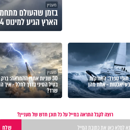
מעניין
בזמן שהעולם מתחמם:
הארץ הגיע למינוס 84 מעלות
מעניין
 חופי ספרד: האורקות
30 שניות אחרי ההמראה: ברק 
ע יאכטות - אחת מהן
בטיל הסיני בדרך לחלל - איך הו
שרד?
רוצה לקבל התראה במייל על כל תוכן חדש של מעניין?