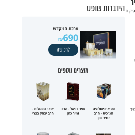
ר
הידברות שופס
יקוח
ערכת המקדש
690
לרכישה
מוצרים נוספים
יר
סט ארכיאולוגיה
ספר דניאל - הרב
אוצר הסגולות -
תנ"כית - הרב
זמיר כהן
הרב יצחק בצרי
זמיר כהן