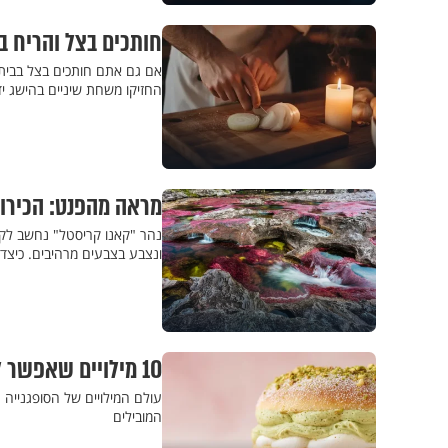
חותכים בצל והריח ב
אם גם אתם חותכים בצל בבית 
החזיקו משחת שיניים בהישג יד
מראה מהפנט: הכירו
נהר "קאנו קריסטל" נחשב לקט
ונצבע בצבעים מרהיבים. כיצד 
10 מילויים שאפשר לשים בסופגנייה - חוץ מריבה
עולם המילויים של הסופגנייה
המובילים