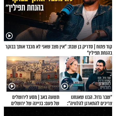
קוד פתוח | סדריק בן שבת: "אין מצב שאני לא מכבד אותך בבוקר
בהנחת תפילין"
"שבר גדול. הבנו שאנחנו
תשעה באב | מסע לירושלים
צריכים להתארגן להלוויה":
של פעם: בניינה של ירושלים
זוגיות במבחן, הפעם עם מרים
וגד דנינו