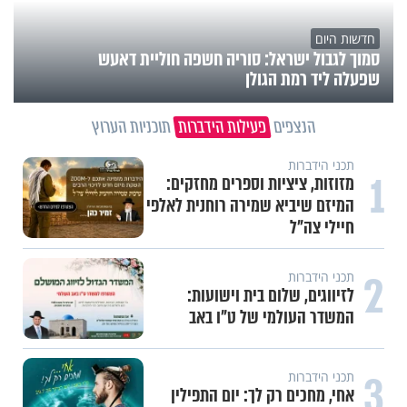
חדשות היום
סמוך לגבול ישראל: סוריה חשפה חוליית דאעש
שפעלה ליד רמת הגולן
הנצפים
פעילות הידברות
תוכניות הערוץ
תכני הידברות
1
מזוזות, ציציות וספרים מחזקים:
המיזם שיביא שמירה רוחנית לאלפי
חיילי צה"ל
2
תכני הידברות
לזיווגים, שלום בית וישועות:
המשדר העולמי של ט"ו באב
3
תכני הידברות
אחי, מחכים רק לך: יום התפילין