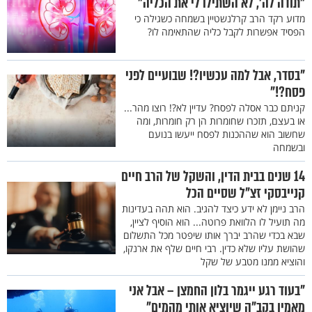
"תודה לה', לא השתילו לי את הכליה"
מדוע רקד הרב קרלנשטיין בשמחה כשגילה כי
הפסיד אפשרות לקבל כליה שהתאימה לו?
"בסדר, אבל למה עכשיו?! שבועיים לפני
פסח?!"
קניתם כבר אסלה לפסח? עדיין לא?! רוצו מהר...
או בעצם, תזכרו שחומרות הן רק חומרות, ומה
שחשוב הוא שההכנות לפסח ייעשו בנועם
ובשמחה
14 שנים בבית הדין, והשקל של הרב חיים
קנייבסקי זצ"ל שסיים הכל
הרב ניימן לא ידע כיצד להגיב. הוא תהה בעדינות
מה תועיל לו הלוואת פרוטה... הוא הוסיף לציין,
שבא בכדי שהרב יברך אותו שיפטר מכל התשלום
שהושת עליו שלא כדין. רבי חיים שלף את ארנקו,
והוציא ממנו מטבע של שקל
"בעוד רגע ייגמר בלון החמצן – אבל אני
מאמין בקב"ה שיוציא אותי מהמים"