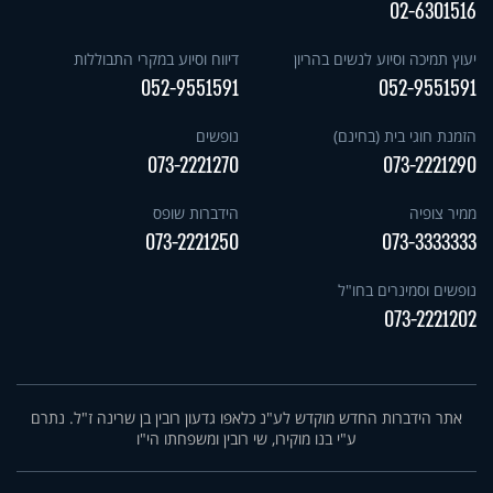
02-6301516
יעוץ תמיכה וסיוע לנשים בהריון
דיווח וסיוע במקרי התבוללות
052-9551591
052-9551591
הזמנת חוגי בית (בחינם)
נופשים
073-2221270
073-2221290
ממיר צופיה
הידברות שופס
073-2221250
073-3333333
נופשים וסמינרים בחו"ל
073-2221202
אתר הידברות החדש מוקדש לע"נ כלאפו גדעון רובין בן שרינה ז"ל. נתרם
ע"י בנו מוקירו, שי רובין ומשפחתו הי"ו