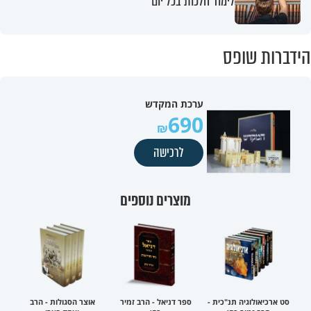
לימוד הלכות בכל יום
הידברות שופס
ערכת המקדש
690
לרכישה
מוצרים נוספים
סט ארכיאולוגיה תנ"כית -
ספר דניאל - הרב זמיר
אוצר הסגולות - הרב