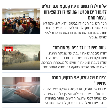
אל תזלזלו בשום גרעין קטן, אינכם יכולים
לדעת היכן תפגשו את האילן רב הפארות
שצמח ממנו
מגיד השיעור הניף ידו בביטול: "לא, לא. אתה לא
מבין אותי. בזכותך למדתי להיות מגיד שיעור טוב
יותר. אתה זוכר את אותה הרצאה שמסרת לפני
שלוש שנים?"
שווה סיפור: "ולב בנים על אבותם"
דודה ניצולת שואה זועמת על שנלקח ממנה,
ומתרחקת מכל מה שריח יהדות בו. הקשר היחיד
שלה לעמה הוא אחיה, ואיתו כל משפחתו הברוכה.
האם תישאר הדודה רחוקה גם בימיה האחרונים?
"ריבונו של עולם, אני מבקש, הסכם
עכשיו!"
"ריבונו של עולם, בוא נעשה הפסקת אש. הנה אני
חוזר אליך - שבת, תפילה, תפילין, כל מה שצריך,
כמו שהיה לפני שלושה חודשים. ואתה בתמורה,
תחזיר את בתי למצבה הקודם, לבריאות איתנה"