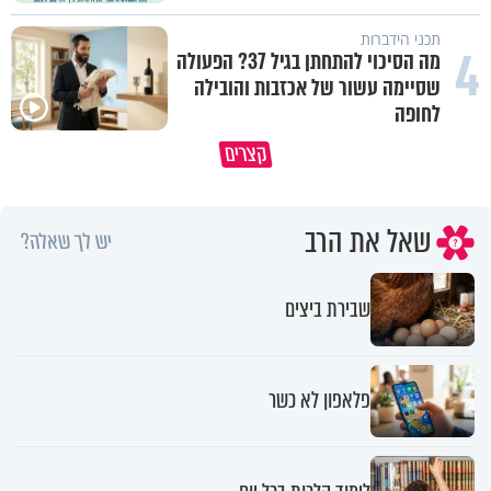
תכני הידברות
4
מה הסיכוי להתחתן בגיל 37? הפעולה
שסיימה עשור של אכזבות והובילה
לחופה
סגולה שתעזור לכם למתן את הריבים
"אנחנו מאמינים שהיימנוט נחטפה
קצרים
בבית
טספאי קסאו על בתו הנעדרת
שאל את הרב
יש לך שאלה?
שבירת ביצים
פלאפון לא כשר