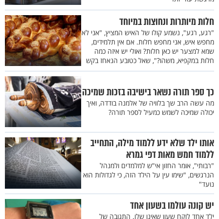
חלות מיותרות ונחוצות במיוחד
"רגע, רגע", נשמע קולו של האיש המציץ, "אני לא
מחפש איש, אני מחפש חלות. אם אין תלמידים,
שמא למצער יש כאן חלות? ואולי יש איזה כמה
חלות במקפיא, משהו?", שאל כטובע הנאחז בקש
כך ספר תורה נשאר בישיבה בזכות שמיכה
מה עשה הרב שך בלוויה של אלמנה בודדה, ואיך
יכולה שמיכה לשמש כמעיל לספר תורה?
אותו ילד שלא ידע ללמוד מילה, התחייב
ללמוד חמש מאות דפי גמרא
"רבותי", אומר החזון אי"ש למלמדים ולמנהל
הנרגשים, "שימו עין על הילד הזה, כי לגדולות הוא
נועד"
יש קונה עולמו בשעון אחד
ילד אחד לוקח שעון שאינו שלו. התגובה של