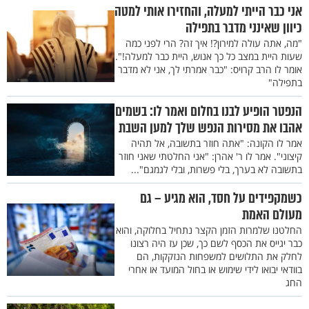
אני כבר הייתי למעלה, והחזירו אותי למטה
כיוון שאינני מדבר בתפילה
"מה, אתה עולה למירון?! איך זה? הרי לפני כמה
שעות היית במצב כל כך אנוש, היית כבר למעלה!".
אומר לו הרב קרויס: "כבר אמרתי לך, אני לא מדבר
בתפילה"
הנפטר הופיע לבנו בחלום ואמר לו: בשמים
אהבו את מסירות הנפש שלך למען השבת
אמר לו הקונה: "אתה חוזר בתשובה, אל תהיה
קיצוני". אמר לו ר' אהרן: "אני החלטתי שאני חוזר
בתשובה לא בערך, בלי פשרות, ובלי לגמגם"...
כשמקפידים על חסד, הוא מגיע – גם
מעולם האמת
החלטנו שלמרות הזמן הקצר נתחיל בחלוקה, והוא
כבר יגייס את הכסף לשם כך, שכן עז היה רצונו
לחלק את התלושים למשפחות הנזקקות, הם
בוודאי יבואו לידי שימוש או בחול המועד או אחרי
החג