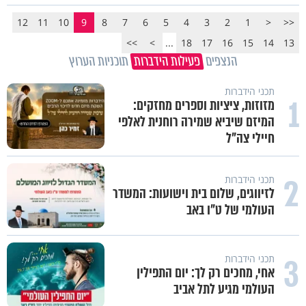
12
11
10
9
8
7
6
5
4
3
2
1
<
<<
>>
>
...
18
17
16
15
14
13
הנצפים
פעילות הידברות
תוכניות הערוץ
תכני הידברות
1
מזוזות, ציציות וספרים מחזקים:
המיזם שיביא שמירה רוחנית לאלפי
חיילי צה"ל
2
תכני הידברות
לזיווגים, שלום בית וישועות: המשדר
העולמי של ט"ו באב
3
תכני הידברות
אחי, מחכים רק לך: יום התפילין
העולמי מגיע לתל אביב