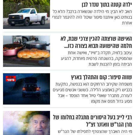
ילדה קטנה בתוך טנדר לבן
האב לא הבין: מי הילדה שנשארה ברכב? הלא כל
בנותינו כאן איתנו! סיפור שיכול היה להיגמר לגמרי
אחרת
האישה שרצתה להכין צרכי שבת, לא
חלמה שהישועה תבוא בצורה כזו...
עיכוב בלוויה, תקלה ב"ווייז", ואישה אחת
שהספיקה, בהשגחה פרטית מיוחדת, להגיע
הביתה בזמן להכנות לשבת
שווה סיפור: קום והתהלך בארץ
משפחה שקירוב הרחוקים הוא בנפשה, נתקעת
בכביש ריק באמצע הלילה. כששני אנשים מגיעים
לעזרה, מתברר שאולי טיול אחד הופסד – אבל
מסע גדול תפס את מקומו
רבי לייב בעל היסורים מתגלה בחלומו של
מרן הגר"ש וואזנר זצ"ל
מי היה האברך שהצטרף לתפילתו של הגר"ש