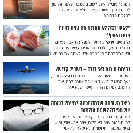
המחנך מובילה אותו לשוב בתשובה שלמה ולהפוך
להיות מחנך חשוב בעצמו – ולאחר שנים, גם
לתגלית מדהימה
"לאיש הזה לא תתרום מח עצם בשום
פנים ואופן!"
כל ניסיונותיו של מתתיהו לשדל את אביו שמדובר
בהצלת נפש, עלו בתוהו. אביו הקשיח את סירובו,
ולא נותר למתתיהו ברירה אלא לשתף את רב העיר
נחיתת חירום באי בודד – בשביל קדיש?
"אני יהודי, השיב העובד", וניכר בו כי נפשו סוערת,
"אך הרשו לי לשאול מי שלח אתכם לפה, איך
הגעתם למקום הזה?". סיפור שלא ייאמן
כיצד משפחה שלמה זכתה לחיים? בכוחה
של תפילה לשנות עולמות
כמה פעמים במשך הביקור צבטתי את עצמי כדי
להיות בטוח שזה לא חלום, שזה אבא שלי, והוא
בריא ומתפקד וחי ושמח. לא יכולתי להאמין