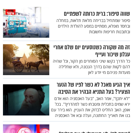
שווה סיפור: ברית כרותה לשפתיים
סיפור שמתחיל בבריחה מלאת תלאות, במחלה
ובחסד מופלא, מסתיים במסע להולדת הילדים
ובתובנות חריפות וחשובות
זה מה שקורה כשנוסעים יום שלם אחרי
עגלון שיכור ועייף
כל הדרך נקשו שיני הסוחרים מן הקור, וכל שהיה
להם לקוות שהם בדרך הנכונה, ולא שחלילה
מועדות פניהם מי יודע לאן
איך הגיע מאכל לא כשר לפיו של הנער
הצעיר? בעל התניא הבהיר את הסיבה
"לא יתכן!", אמר האב, "בעל האכסניה הוא אדם
ירא שמים בתכלית ומטבחו כשר למהדרין!". בכל
אופן, האב החליט לבדוק את העניין. הוא בירר עם
בנו את תאריך החתונה, ועלה ובא אל האכסניה