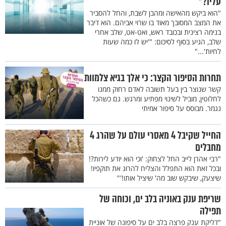
עליו?"
"הוא ביקש מהאישה ומהבן לשבת, והחל להסביר
את המצב המסובך מאוד בו שרוי אביהם. הוא דיבר
בנימה רצינית ובכובד ראש, ואט-אט, שלב אחרי
שלב, הגיע בסוף לסיכום: "'יש לו כמה שעות
לחיות'..."
תחרות הסיפור הקצר: כי אלך בגיא צלמוות
קשר שנוצר בין בעל תשובה לאדם רחוק ממנו
לחלוטין, מוביל לשינוי מפתיע ומרגש. גם כשהכל
נגמר. מבוסס על סיפור אמיתי
החייל שקיבל 4 מאסרי עולם על שהרג 4
מחבלים
"רבי אהרן לייב החל לצחוק: 'וכי הוא יודע לירות?!
ובכל זאת הוא התפלל והצליח להרוג את תוקפיו!
שיצעק, שיבקש שוב מה' שיציל אותו!'"
שריפת ענק באוניה בלב ים, וכוחה של
תפילה
"דליקת ענק פרצה בלב ים על סיפונה של אוניית