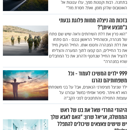
בתחנה. רבות וקטנות ממך, עלו ענוגות אל
האוטובוס שלהן מזמן. ואת? חסרת מזל"
בזכות מה ניצלה ממוות פלוגת גבעתי
ב"מבצע איתן"?
"הוא פרץ את דלת השירותים וראה שיש שם פתח
של מנהרה, וכשהחייל הראשון נכנס - הם פתחו
את דלת המנהרה וחטפו אותו. החייל הזעיק מייד
את כל החיילים, הם קפצו לתוך המערה והצליחו
להציל את החייל שנחטף ולהרוג את כל המחבלים
שהיו במנהרה"
999 ילדים המשיכו לעמוד - וכל
משפחותיהם נהרגו
ילד שניצל מציפורני הנאצים, אבל על בני משפחתו
הוא לא וויתר. סיפור אמיתי כמשל עבורנו על
עוצמת התפילה והתחנונים לפני הקב"ה
היהודי החרדי שאל את בנו של ראש
הממשלה, אריאל שרון: "האם לאבא שלך
יש שישים צאצאים שיכולים להתפלל