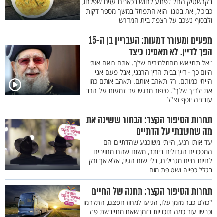
בקרשטיק החל לפתע לחוש בכאבים עזים שפלחו,
כביכול, את בטנו. הוא התפתל במשך מספר דקות
ולבסוף נשכב על רצפת בית המדרש
מפעים ומעורר דמעות: העבריין בן ה-15
הפך לדיין. לא תאמינו כיצד
"אל תתייאש מהתלמידים שלך. אתה רואה אותי
היום כך - דיין בבית הדין הרבני, אבל פעם אני
הייתי כמותם. רק תאהב אותם. תאהב אותם כמו
את ילדיך שלך". סיפור מרגש עד דמעות על הרב
עובדיה יוסף זצ"ל
תחרות הסיפור הקצר: הבחור ששינה את
מה שחשבתי על הדתיים
עד אותו רגע, הייתי משוכנע שהדתיים הם
המסכנים הגדולים ביותר, משום שהם מחויבים
לחיות חיים מגבילים, בלי שום הגיון, אלא אך ורק
בגלל כפייה ושטיפת מוח
תחרות הסיפור הקצר: תחנה של החיים
"כולם כבר מזמן עלו, הגיעו למחוז חפצם, התקדמו
וכבשו עוד כמה תוכניות בזמן שאת מתייבשת פה