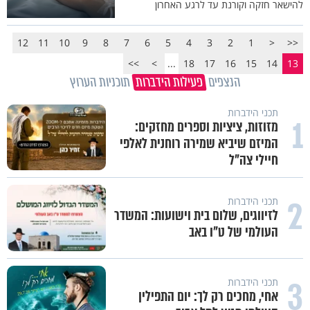
להישאר חזקה וקורנת עד לרגע האחרון
12
11
10
9
8
7
6
5
4
3
2
1
<
<<
>>
>
...
18
17
16
15
14
13
הנצפים
פעילות הידברות
תוכניות הערוץ
תכני הידברות
1
מזוזות, ציציות וספרים מחזקים:
המיזם שיביא שמירה רוחנית לאלפי
חיילי צה"ל
2
תכני הידברות
לזיווגים, שלום בית וישועות: המשדר
העולמי של ט"ו באב
3
תכני הידברות
אחי, מחכים רק לך: יום התפילין