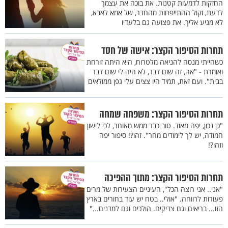
החזקות לדמעות קטנות. את בוכה את עצמך
לדעת, וקול ההתייפחות מהחדר, של אמא לאבא,
לא מגיע אליך. את פצועה גם בלעדיו
תחרות הסיפור הקצר: אישה של חסד
כשהייתי מנסה להניאה מלטרוח, היא היתה זורחת
ואומרת - "אה, זה שום דבר, לא היה לי שום דבר
בבית". ועם זאת, תמיד היו צצים עלי גפן ממולאים
תחרות הסיפור הקצר: משפחה שמחה
"כן נכון, יפה מאוד. טוב כבר ממש מאוחר, לכי לישון
חמודה, יש לך לימודים מחר". זהו?! סיפור יפה
וזהו?!
תחרות הסיפור הקצר: מתוך ההפיכה
"אני.. אני רוצה הכל", העיניים הצעירות של מרים
פעורות לרווחה. "אולי.. בטח יש עוד בחורים בארץ
הזו... בריאים וגם צדיקים. הולכים וגם למדנים..."