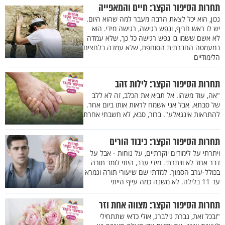
תחרות הסיפור הקצר: חיים והמאפייה
נכון, הוא יכל לצאת הרבה מעבר למה שהוא היום.
יש לו ראש חריף, ונפש רגישה, רגישה מידי. הוא
לא אשם ששמו בו נפש רגישה כל כך, שלא עמדה
במעמסה החברתית הסוחפת, שלא עמדה בלחצים
הלימודיים
תחרות הסיפור הקצר: לילות זהב
"אה, עוד משהו. אל תביא את הכלב, זה לא ללב
של סבתא. אבל אני אשמח לראות אותו ביום אחר.
להתראות אינגאלע". ברור, סבא, לא חשבתי אחרת
תחרות הסיפור הקצר: כיבוד הורים
ויתרתי על לימודים יוקרתיים, על נוחות - אבל על
דבר אחד לא וויתרתי. מידי ערב, היתי לומד תורה
בכולל-ערב הסמוך. למדתי שם שיעורי תורה וגמרא
עד 11 בלילה. לא משנה כמה עייף הייתי
תחרות הסיפור הקצר: מצווה אחת וזר
"ובכל זאת, גברת גילברג, אולי כדאי שתתחילי