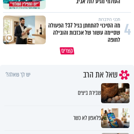
העולמי מגיע לתל אביב
תכני הידברות
4
מה הסיכוי להתחתן בגיל 37? הפעולה
שסיימה עשור של אכזבות והובילה
לחופה
הבן שלך לא מרגיש כלום, אין לך מה
סגולה שתעזור לכם למתן את הרי
קצרים
לטרוח - הרב ירון יצחקוב
בבית
שאל את הרב
יש לך שאלה?
שבירת ביצים
פלאפון לא כשר