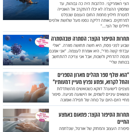
הצי האמריקני. הלהבות היה כה גבוהות, עד
שמסוקי ההצלה לא יכלו להתקרב אל האונייה
למטרת חילוץ מחמת החום העצום שנפלט
למרחקים. באותה דליקה נספו מעל שלושת אלפים
חיילים של הצי..."
תחרות הסיפור הקצר: הסתרה שבהסתרה
שבוע לפני פסח, היא חשה תחושה מוזרה. "אולי
עבדתי קשה מדי", היא אומרת לעצמה. "אני אמנם
מנסה להדחיק ולשכוח, אבל אני צריכה להתחשב
בכוחות שלי"
"הוא שלף ספר תהלים מארון הספרים
והחל לקרוא, ופתע נפרץ מעיין דמעותיו"
מצפים לישועה? דווקא כשנואשים מהשתדלות
ונושאים עיניים לשמים, אז הישועה מגיעה. סיפור
מחיי היום-היום על כוחה של תפילה ואמונה
תחרות הסיפור הקצר: פתאום באמצע
החיים
סיפורה העצוב והמחזק של אורטל, שנלחמה