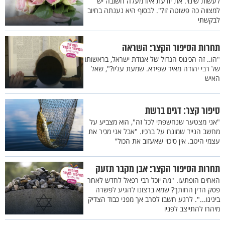
לעשות שינוי. את יודעת איזו מעלה חשובה יש
למצווה כה פשוטה זו?". לבסוף היא נענתה בחיוב
לבקשתי
תחרות הסיפור הקצר: השראה
"הו.. זה הכינוס הגדול של אגודת ישראל, בראשותו
של רבי יהודה מאיר שפירא. שמעת עליו?", שאל
האיש
סיפור קצר: דגים ברשת
"אני מצטער שנחשפתי לכל זה", הוא מצביע על
מחשב הנייד שמונח על ברכיו. "אבל אני מכיר את
עצמי היטב. אין סיכוי שאעזוב את הכול"
תחרות הסיפור הקצר: אבן מקבר תזעק
האחים הופתעו. "מה יוכל רבי רפאל לחדש לאחר
פסק הדין החותך? שמא ברצונו להגיע לפשרה
בינינו...". לרגע חשבו לסרב אך מפני כבוד הצדיק
מיהרו להתייצב לפניו