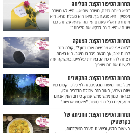
תחרות הסיפור הקצר: הסליחה
"היא הייתה פזיזה, חשבה שהיא... היא לא חשבה
מספיק. והיא פגעה בך. ומאז היא סובלת נורא. היא
מתחרטת אלף פעמים על מה שהיא עשתה. כבר
שנים שהיא רוצה לבקש את סליחתך"
תחרות הסיפור הקצר: הצעקה
"למה אני לא מרגישה אותו כמוך?", קולה חזר
להיות יציב, אך הכאב ניכר בו היטב. היא באמת
רצתה להיות כמוהו, באורות עילאיים, בתשוקה עזה
לעשות את מה שצריך
תחרות הסיפור הקצר: המקשרים
אבל בתור מישהו מבפנים, זה לא כל כך קסום כמו
שזה נשמע, האור הזה שכולם מדברים עליו,
כנראה טמון ממש ממש עמוק, כי רוב הזמן אנחנו
מתעסקים בכל מיני סוגיות "אשטמו ארציות"
תחרות הסיפור הקצר: החביתה של
בקרשטיק
השעות חלפו, ובשעות הערב המוקדמות,