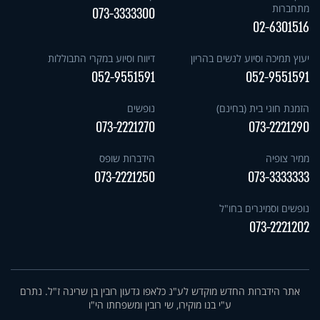
מתחברות
073-3333300
02-6301516
יעוץ תמיכה וסיוע לנשים בהריון
דיווח וסיוע במקרי התבוללות
052-9551591
052-9551591
הזמנת חוגי בית (בחינם)
נופשים
073-2221270
073-2221290
ממיר צופיה
הידברות שופס
073-2221250
073-3333333
נופשים וסמינרים בחו"ל
073-2221202
אתר הידברות החדש מוקדש לע"נ כלאפו גדעון רובין בן שרינה ז"ל. נתרם
ע"י בנו מוקירו, שי רובין ומשפחתו הי"ו