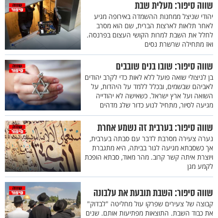
שווה סיפור: מעלית שבת
יהודי שניצל ממחנות ההשמדה באירופה מגיע
לאחר תלאות לארצות הברית, שם הוא מסרב
לחלל את השבת למרות הקושי העצום בפרנסה.
ואז מתחילה שרשרת נסים
שווה סיפור: שובו בנים שובבים
בן לניצולי שואה פועל ללא לאות כדי לקרב יהודים
לאביהם שבשמים, ובכלל ללמד על היהדות, על
השואה ועל ארץ ישראל. כשאישה לא יהודייה
מגיעה לסיור, מתחיל לנוע כדור שלג מדהים
שווה סיפור: בערבית זה נשמע אחרת
נערה צעירה מסרבת לדבר עם סבתה בערבית,
אך כשסבתא מגיעה לגור בביתה, היא מתגברת
ויוצרת איתה קשר קרוב. מהר מאוד, סבתא הופכת
לקמע מגן
שווה סיפור: השבת תובעת את עלבונה
קבוצה של צעירים שפרקו עול מחליטה "לבדוק"
את כבוד השבת. התוצאות מפתיעות אותם. שנים