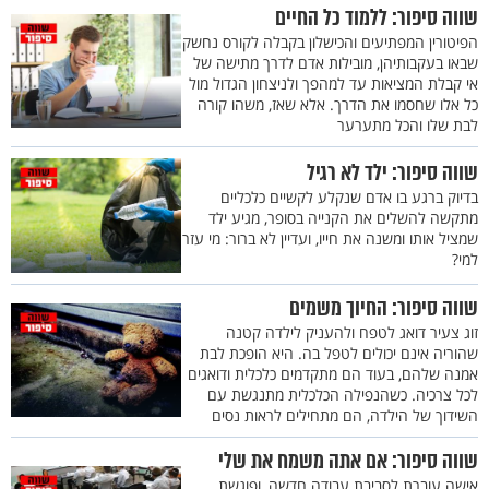
שווה סיפור: ללמוד כל החיים
הפיטורין המפתיעים והכישלון בקבלה לקורס נחשק
שבאו בעקבותיהן, מובילות אדם לדרך מתישה של
אי קבלת המציאות עד למהפך ולניצחון הגדול מול
כל אלו שחסמו את הדרך. אלא שאז, משהו קורה
לבת שלו והכל מתערער
שווה סיפור: ילד לא רגיל
בדיוק ברגע בו אדם שנקלע לקשיים כלכליים
מתקשה להשלים את הקנייה בסופר, מגיע ילד
שמציל אותו ומשנה את חייו, ועדיין לא ברור: מי עזר
למי?
שווה סיפור: החיוך משמים
זוג צעיר דואג לטפח ולהעניק לילדה קטנה
שהוריה אינם יכולים לטפל בה. היא הופכת לבת
אמנה שלהם, בעוד הם מתקדמים כלכלית ודואגים
לכל צרכיה. כשהנפילה הכלכלית מתנגשת עם
השידוך של הילדה, הם מתחילים לראות נסים
שווה סיפור: אם אתה משמח את שלי
אישה עוברת לסביבת עבודה חדשה, ופוגשת