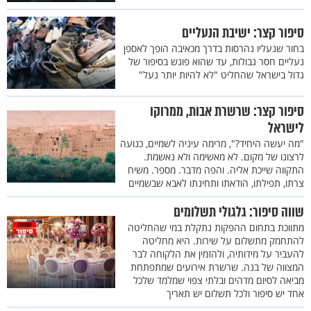
סיפור קצר: ישיבת הנעליים
בחור שנעליו נהרסות בדרך מכאיבה הופך לאספן
נעליים חסר גבולות, עד שהוא פוגש בסיפור של
גדול בישראל שהחליט "לא להיות יותר נעל"
סיפור קצר: שרשרת אבות, ממרוקו
לישראל
"מה יעשה היחיד?", מרימה עיניה לשמיים, כנועה
לרצונו של מקום. לא מאשימה ולא נאשמת.
התקווה שייכת אליה. והפה מדבר. מספר. משיח
צרתו, תפילתו, הודאתו ותחינתו לאבא שבשמיים
שווה סיפור: גלגולי תשלומים
מתווכת בתחום ההפקות נתקלת במי שהחליטה
להתחמק מתשלום על שירות. היא מחליטה
להעביר על מידותיה, ולהזמין את הלקוחה לבר
המצווה של בנה. שרשרת אירועים שמתפתחת
מביאה לסיום מדהים ובלתי צפוי שמלמד שלכל
אחד יש סיפור ולכל תשלום יש תאריך