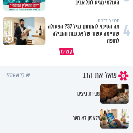
העולמי מגיע לתל אביב
תכני הידברות
4
מה הסיכוי להתחתן בגיל 37? הפעולה
שסיימה עשור של אכזבות והובילה
לחופה
ישראל שטרן תופעת הגמגום שעמה
האמונה האמיתית בבורא עולם ה
קצרים
הוא מתמודד ועל הרגע המביך בחייו
לדעת לקבל גם לא
שאל את הרב
יש לך שאלה?
שבירת ביצים
פלאפון לא כשר