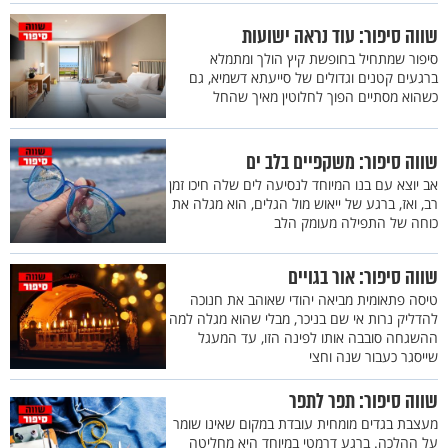
שווה סיפור: עוד נראה ישועות
סיפור שמתחיל בחופשת קיץ הולך ומתמלא
ברגעים קטנים וגדולים של סייעתא דשמיא, גם
כשהוא מסתיים הפוך לחלוטין מאיך שהחל
שווה סיפור: משקפיים בלב ים
אב יוצא עם בנו המיוחד לנסיעה לים שלה חיכו זמן
רב, ואז, ברגע של ייאוש מול הגלים, הוא מגלה את
כוחה של התפילה מעומק הלב
שווה סיפור: אור בגויים
טיסה פתאומית מביאה יהודי שאוהב את חנוכה
להדליק נרות אי שם בניכר, מבלי שהוא מגלה למה
ההשגחה סובבה אותו לפינה הזו, עד המעגל
שייסגר כעבור שנה וחצי
שווה סיפור: תפר לתפר
מעצבת בגדים מומחית עובדת במקום שאינו שומר
על ההלכה. ברגע דרמטי במיוחד היא מחליטה