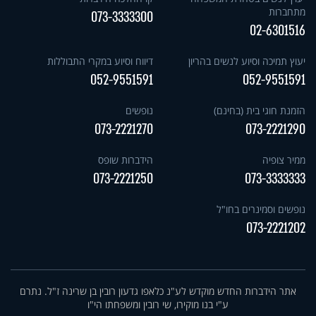
מתחברות
073-3333300
02-6301516
יעוץ תמיכה וסיוע לנשים בהריון
דיווח וסיוע במקרי התבוללות
052-9551591
052-9551591
הזמנת חוגי בית (בחינם)
נופשים
073-2221270
073-2221290
ממיר צופיה
הידברות שופס
073-2221250
073-3333333
נופשים וסמינרים בחו"ל
073-2221202
אתר הידברות החדש מוקדש לע"נ כלאפו גדעון רובין בן שרינה ז"ל. נתרם
ע"י בנו מוקירו, שי רובין ומשפחתו הי"ו