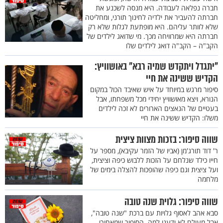
חברה נפלאה לעבודה. היא מנסה לשכנע את
חברתה להעביר את ילדיה לחינוך תורני, ומחליטה
שלא לוותר עליהם. היא מופתעת לגלות שלא רק
חברתה היא שמרוויחה מכך. מי שדואג לילדים של
הקב"ה – הקב"ה דואג לילדים שלו
"יתגדל ויתקדש שמיה רבא" באושוויץ:
הקדיש ששינה את חיי
סיפור מרגש במיוחד על איש שאיבד הכול במקום
הנורא, ויצא מאושוויץ יחידי מכל משפחתו, אבל
בעטיים של הנאצים הארורים לא זכה לילדים
משלו: הקדיש ששינה את חיי
שווה סיפור: בזכות מצוות ציצית
ר' דוד תורג'מן (אביו של הזמר עקיבא), מספר על
חייו כילד שנלחם על הזכות ללבוש כיפה וציצית,
ועל ציצית וגם כיפה שהופכות להצלה בימים של
מלחמה
שווה סיפור: גלוית שנה טובה
סבא אהב לאסוף גלויות עם ברכת "שנה טובה",
אבל מעולם לא ידענו למה. הסיפור שמאחורי