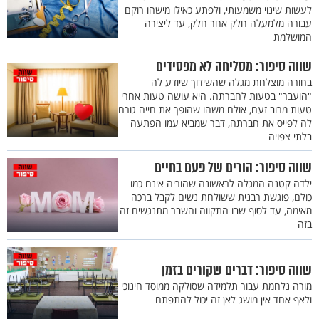
לעשות שינוי משמעותי, ולפתע כאילו מישהו רוקם
עבורה מלמעלה חלק אחר חלק, עד ליצירה
המושלמת
שווה סיפור: מסליחה לא מפסידים
בחורה מוצלחת מגלה שהשידוך שיודע לה
"הועבר" בטעות לחברתה. היא עושה טעות אחרי
טעות מרוב זעם, אולם משהו שהופך את חייה גורם
לה לפייס את חברתה, דבר שמביא עמו הפתעה
בלתי צפויה
שווה סיפור: הורים של פעם בחיים
ילדה קטנה המגלה לראשונה שהוריה אינם כמו
כולם, פוגשת רבנית ששולחת נשים לקבל ברכה
מאימה, עד לסוף שבו התקווה והשבר מתנגשים זה
בזה
שווה סיפור: דברים שקורים בזמן
מורה נלחמת עבור תלמידה שסולקה ממוסד חינוכי
ולאף אחד אין מושג לאן זה יכול להתפתח