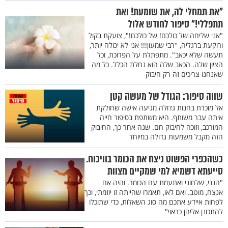
"את תמחלי לה, את שומעת! ואת
תתפללי!" סיפור לחודש אלול
"אני שליחה של כולכם! של כולכם!", צועקת בקול
ורוקעת ברגליה, "רבי שמעון!!! אני לא יכולה יותר,
תעשה שלא יכאב". מתפתלת על הפרוכת, וכל
הציון שלה. הכאב שלה הוא נחלת הכלל. כל מה
שאנחנו צריכים זה רק חיבוק
שווה סיפור: הגודל של מעשה קטן
אל מוכרת בחנות גדולה מגיעה אישה שחולקת
איתה עבר משותף. היא משתפת בסיפור חייה
המורכב, וזוכה לחיבוק חם. שנה אחר כך, החיבוק
הזה מקבל משמעות גדולה במיוחד
כשהכפרי הפשוט ניצח את הכומר בוויכוח.
סייעתא דשמיא למי שמקיים מצוות
"הנני, שלחוני ואתעמת עם הכומר. והיה אם
אנצח, מוטב. ואם לאו, תאמרו שהייתה זו יוזמתי, וכך
לפחות איידע אתכם מה סוג השאלות, כדי שתוכלו
להתכונן אליהן כראוי"