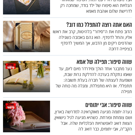
הגלויות הוא סיפורו של ילד בודד, שמחכה רק
לדרישת שלום אוהבת מאמא
האם אתה רוצה להתפלל כמו דוב?
הדוב פתח את ה"סידור" בלהיטות, קרב את ראשו
אליו, והחל לדפדף. הוא נהם באכזבה כשגילה
שהדפים ריקים מן הדבש, אך המשיך לדפדף
בציפייה דרוכה
שווה סיפור: תפילה של אמא
נער מתבגר אחד הולך ומידרדר מיום ליום, עד
שאמו נתקלת בערכה להדלקת נרות שבת,
ושומעת לעצתה של חברה בעלת תשובה:
תתפללי. אז היא מתפללת. ומגלה מה כוחה של
תפילה
שווה סיפור: אבי יתומים
נערה יתומה מגיעה מאוקראינה למדרשה בארץ,
ושם צומחת ופורחת. כשהיא מגיעה לגיל נישואין,
הצוות דואג לאפשרויות הכלכליות שלה. אבל
הקב"ה, אבי יתומים, כבר דואג לה