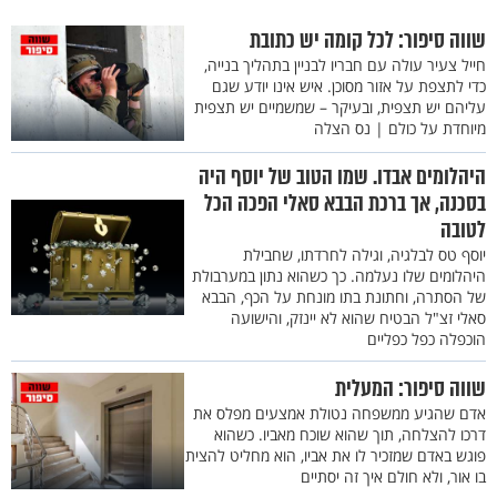
שווה סיפור: לכל קומה יש כתובת
חייל צעיר עולה עם חבריו לבניין בתהליך בנייה,
כדי לתצפת על אזור מסוכן. איש אינו יודע שגם
עליהם יש תצפית, ובעיקר – שמשמיים יש תצפית
מיוחדת על כולם | נס הצלה
היהלומים אבדו. שמו הטוב של יוסף היה
בסכנה, אך ברכת הבבא סאלי הפכה הכל
לטובה
יוסף טס לבלגיה, וגילה לחרדתו, שחבילת
היהלומים שלו נעלמה. כך כשהוא נתון במערבולת
של הסתרה, וחתונת בתו מונחת על הכף, הבבא
סאלי זצ"ל הבטיח שהוא לא יינזק, והישועה
הוכפלה כפל כפליים
שווה סיפור: המעלית
אדם שהגיע ממשפחה נטולת אמצעים מפלס את
דרכו להצלחה, תוך שהוא שוכח מאביו. כשהוא
פוגש באדם שמזכיר לו את אביו, הוא מחליט להצית
בו אור, ולא חולם איך זה יסתיים