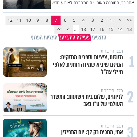
אחר כך, התובנה מאותו יום מתחברת לאירוע חדש
12
11
10
9
8
7
6
5
4
3
2
1
<
<<
>>
>
...
18
17
16
15
14
13
הנצפים
פעילות הידברות
תוכניות הערוץ
תכני הידברות
1
מזוזות, ציציות וספרים מחזקים:
המיזם שיביא שמירה רוחנית לאלפי
חיילי צה"ל
2
תכני הידברות
לזיווגים, שלום בית וישועות: המשדר
העולמי של ט"ו באב
3
תכני הידברות
אחי, מחכים רק לך: יום התפילין