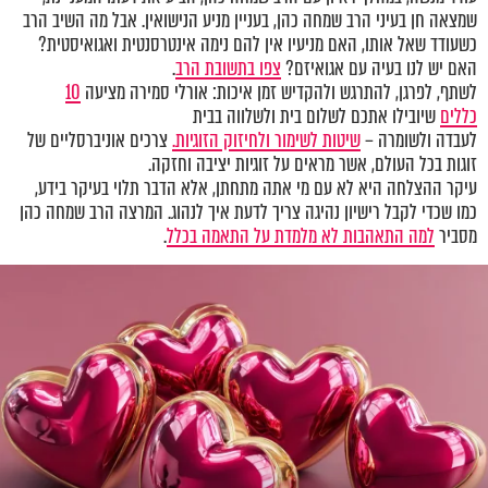
שמצאה חן בעיני הרב שמחה כהן, בעניין מניע הנישואין. אבל מה השיב הרב
כשעודד שאל אותו, האם מניעיו אין להם נימה אינטרסנטית ואגואיסטית?
האם יש לנו בעיה עם אגואיזם?
צפו בתשובת הרב
.
לשתף, לפרגן, להתרגש ולהקדיש זמן איכות: אורלי סמירה מציעה
10
כללים
שיובילו אתכם לשלום בית ולשלווה בבית
לעבדה ולשומרה –
שיטות לשימור ולחיזוק הזוגיות.
צרכים אוניברסליים של
זוגות בכל העולם, אשר מראים על זוגיות יציבה וחזקה.
עיקר ההצלחה היא לא עם מי אתה מתחתן, אלא הדבר תלוי בעיקר בידע,
כמו שכדי לקבל רישיון נהיגה צריך לדעת איך לנהוג. המרצה הרב שמחה כהן
מסביר
למה התאהבות לא מלמדת על התאמה בכלל
.