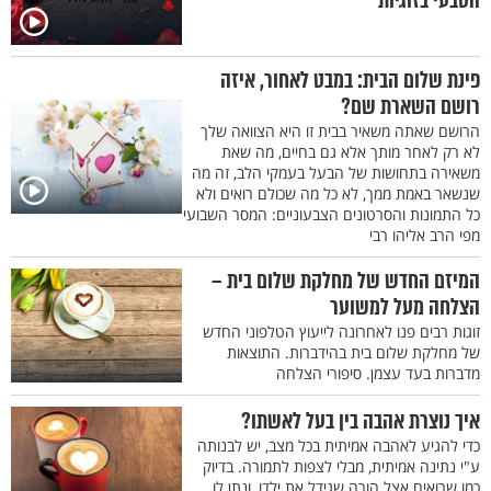
הטבעי בזוגיות
פינת שלום הבית: במבט לאחור, איזה
רושם השארת שם?
הרושם שאתה משאיר בבית זו היא הצוואה שלך
לא רק לאחר מותך אלא גם בחיים, מה שאת
משאירה בתחושות של הבעל בעמקי הלב, זה מה
שנשאר באמת ממך, לא כל מה שכולם רואים ולא
כל התמונות והסרטונים הצבעוניים: המסר השבועי
מפי הרב אליהו רבי
המיזם החדש של מחלקת שלום בית –
הצלחה מעל למשוער
זוגות רבים פנו לאחרונה לייעוץ הטלפוני החדש
של מחלקת שלום בית בהידברות. התוצאות
מדברות בעד עצמן. סיפורי הצלחה
איך נוצרת אהבה בין בעל לאשתו?
כדי להגיע לאהבה אמיתית בכל מצב, יש לבנותה
ע"י נתינה אמיתית, מבלי לצפות לתמורה. בדיוק
כמו שרואים אצל הורה שגידל את ילדו, ונתן לו,