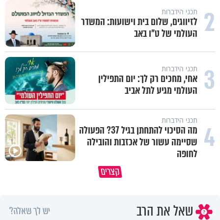
2
תכני הידברות
לזיווגים, שלום בית וישועות: המשדר
העולמי של ט"ו באב
3
תכני הידברות
אחי, מחכים רק לך: יום התפילין
העולמי מגיע לתל אביב
תכני הידברות
4
מה הסיכוי להתחתן בגיל 37? הפעולה
שסיימה עשור של אכזבות והובילה
לחופה
קצרים
איך לשלוט בסיטואציה בצורה נכונה?
סול פוד - פרק איטלקי
שאל את הרב
יש לך שאלה?