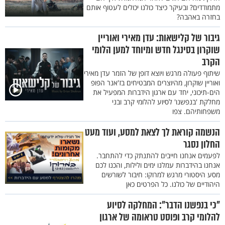
מתמודדים? ובעיקר כיצד כולנו יכולים לעטוף אותם
בחזרה באהבה?
גיבור של קלישאות: עדן מאירי ואוריין
שוקרון בסינגל חדש ומיוחד למען הלומי
הקרב
שיתוף פעולה מרגש ויוצא דופן של הזמר עדן מאירי
ואוריין שוקרון, מהיוצרים המבטיחים בז'אנר הפופ
הים-תיכוני, יחד עם ארגון הידברות המפעיל את
מחלקת 'בנפשנו' לסיוע להלומי קרב ובני
משפחותיהם. צפו
הנשמה קוראת לך לצאת למסע, ועוד מעט
החלון נסגר
לפעמים אנחנו חייבים להתנתק כדי להתחבר.
אנחנו בהידברות עמלנו ימים ולילות, והכנו לכם
מסע היסטורי מרגש למרוקו: חיבור לשורשים
היהודיים של כולנו. כל הפרטים כאן
"כי בנפשנו הדבר": המחלקה לסיוע
להלומי קרב ופוסט טראומה של ארגון