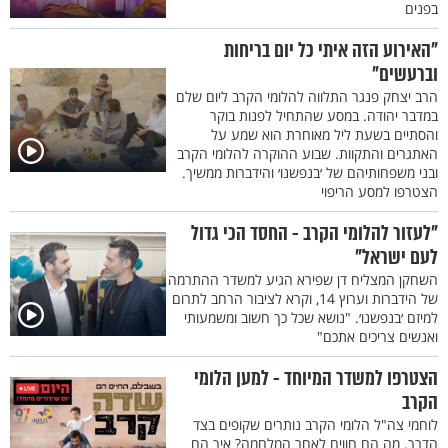
בפנים
"האירוע הזה איתי כל יום בריחות
וברעשים"
הרב יצחק פנגר התלווה להלומי הקרב ליום שלם
במדבר יהודה. במסע שהתחיל לפנות בוקר
והסתיים בשעת ליל מאוחרת הוא שמע על
האתגרים והתקוות. שבוע ההוקרה להלומי הקרב
ובני משפחותיהם של ׳בנפשנו׳ והידברות ממשיך.
הצטרפו למסע הריפוי
"לעזור להלומי הקרב - החסד הכי גדול
לעם ישראל"
השחקן המצליח דן שפירא הגיע למשדר ההתרמה
של הידברות וערוץ 14, וקרא לציבור הרחב לתרום
למיזם ׳בנפשנו׳. "נושא שכל כך חשוב ומשמעותי
ואנשים צריכים אתכם"
הצטרפו למשדר המיוחד - למען הלומי
הקרב
לוחמי צה"ל הלומי הקרב נותרים שקופים בצד
הדרך. מה הם חווים לאחר המלחמה? איך הם