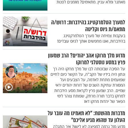
מאתגר ומלא עניין. מתאימים? מוזמנים לפנות
למערך הטלמרקטינג בהידברות: דרוש/ה
מתאם/ת גיוס וקליטה
בעקבות צמיחה של מערך הטלמרקטינג
בהידברות, ואנו מחפשים אותך לגיוס עובדים!
מדוע מלך מרוקו אהב יהודים? הרב שמעון
פרץ במסע נוסטלגי למרוקו
על הסיבה שבזכותה לבו של מלך מרוקו היה רך
ונתון היה בידיו של הקב"ה, על הקשר כיום לחיים
שפועמים מתחת לאדמה, על הצבעים ועל
המסורת עתיקת השנים של דורות יהודים יראי
שמיים. הרב שמעון פרץ לקראת מסע הידברות
למרוקו בדבר תורה מרתק, שפותח צוהר לימי
הפאר של יהדות מרוקו דאז
מדברות מהשטח: "לא תאמינו מה עובר על
העלון עד שהוא מגיע אליכם"
מדוע מזל גרמה למפיצה לא לישון? איך התגלה