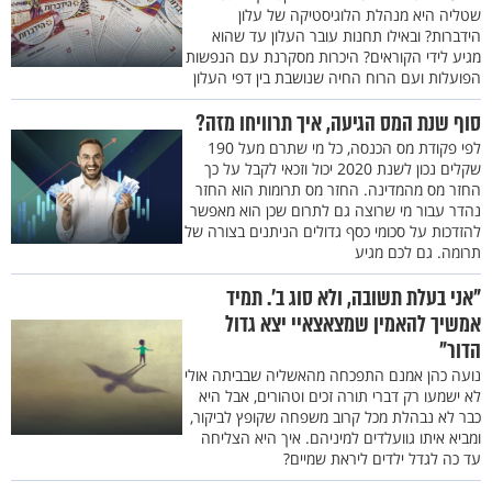
שטליה היא מנהלת הלוגיסטיקה של עלון
הידברות? ובאילו תחנות עובר העלון עד שהוא
מגיע לידי הקוראים? היכרות מסקרנת עם הנפשות
הפועלות ועם הרוח החיה שנושבת בין דפי העלון
סוף שנת המס הגיעה, איך תרוויחו מזה?
לפי פקודת מס הכנסה, כל מי שתרם מעל 190
שקלים נכון לשנת 2020 יכול וזכאי לקבל על כך
החזר מס מהמדינה. החזר מס תרומות הוא החזר
נהדר עבור מי שרוצה גם לתרום שכן הוא מאפשר
להזדכות על סכומי כסף גדולים הניתנים בצורה של
תרומה. גם לכם מגיע
"אני בעלת תשובה, ולא סוג ב’. תמיד
אמשיך להאמין שמצאצאיי יצא גדול
הדור"
נועה כהן אמנם התפכחה מהאשליה שבביתה אולי
לא ישמעו רק דברי תורה זכים וטהורים, אבל היא
כבר לא נבהלת מכל קרוב משפחה שקופץ לביקור,
ומביא איתו גוועלדים למיניהם. איך היא הצליחה
עד כה לגדל ילדים ליראת שמיים?