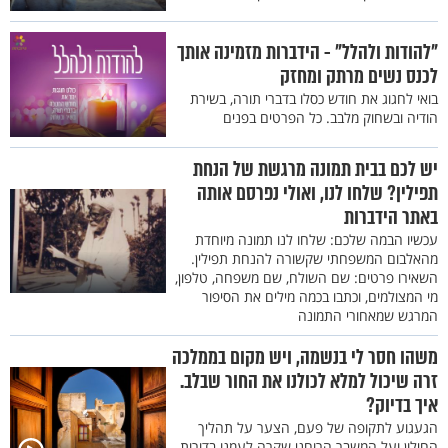
"להודות ולהלל" - הידברות מזמינה אותך
לכנס נשים מרתק ומחזק
בואי לחגוג את חודש כסלו בדברי תורה, בשירת
הודיה ובשחוק מלבב. כל הפרטים בפנים
יש לכם בבית תמונה מרגשת של הנחת
תפילין? שלחו לנו, ואולי נפרסם אותה
באתר הידברות
עכשיו הבמה שלכם: שלחו לנו תמונה מיוחדת
מהאלבום המשפחתי שקשורה להנחת תפילין.
השאירו פרטים: שם השולח, שם משפחה, טלפון,
מי המצולמים, וכתבו בכמה מילים את הסיפור
המרגש שמאחורי התמונה
משהו חסר לי בנשמה, ויש מקום בממלכה
זרה שיכול למלא לכולנו את החור שבלב.
איך בדיוק?
הגעגוע לתקופה של פעם, הצער על תהליך
החילון ועל המשבר הרוחני שקרה לעמנו בדורות