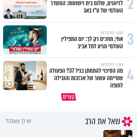
2
לזיווגים, שלום בית וישועות: המשדר
העולמי של ט"ו באב
3
תכני הידברות
אחי, מחכים רק לך: יום התפילין
העולמי מגיע לתל אביב
תכני הידברות
4
מה הסיכוי להתחתן בגיל 37? הפעולה
שסיימה עשור של אכזבות והובילה
לחופה
מתחילים לעבוד לקראת ראש השנה
הרגעים הקשים ביותר בחיים יכול
קצרים
החדשה
להצית את חיינו
שאל את הרב
יש לך שאלה?