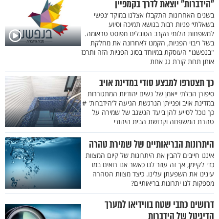
"הידברות" יוצאת לדרך בקמפיין
בשנים האחרונות התקבלו אצלנו במוקד ׳נפשי
בשאלתי׳ פניות רבות בנושא תמיכה וסיוע
למשפחות הלומי הקרב הסובלים מפוסט טראומה.
בשל ריבוי הפניות, הקמנו לאחרונה את מחלקת
"בנפשנו" העוסקת במיוחד בסוג הפניות הזה ותרכז
אותן תחת קורת גג אחת
כך תצטרפו למבצע סודי במדינת אויב
סיפורן הבלתי ייאמן של נשים יהודיות המתגוררות
במדינת אויב ופנייתן הנרגשת הגיעה ל'הידברות' #
כך נוכל לסייע להן ביעד הנשגב של שמירה על
טהרת המשפחה וקדושת הבית היהודי
היתרונות הבריאותיים של שמירת טהרה
איננו חייבים להבין את היתרונות של קיום המצוות
כדי לקיימן, אך זה עוזר לנו כאשר אנו רואים במו
עינינו את השפעתן עלינו. כיצד מצוות הטהרה
מספקות לנו יתרונות בריאותיים?
דרושים כתבי שטח בווידיאו למערך
הדיגיטל של הידברות