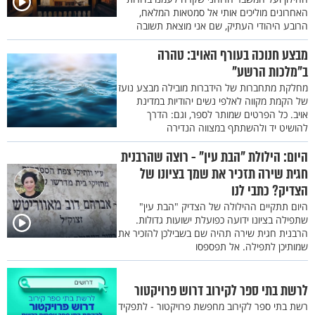
האחרונים מוליכים אותי אל סמטאות המלאח,
הרובע היהודי העתיק, שם אני מוצאת תשובה
מבצע חנוכה בעורף האויב: טהרה
ב"מלכות הרשע"
מחלקת מתחברות של הידברות מובילה מבצע נועז
של הקמת מקווה לאלפי נשים יהודיות במדינת
אויב. כל הפרטים שמותר לספר, וגם: הדרך
להושיט יד ולהשתתף במצווה הנדירה
היום: הילולת "הבת עין" - רוצה שהרבנית
חגית שירה תזכיר את שמך בציונו של
הצדיק? כתבי לנו
היום תתקיים ההילולה של הצדיק "הבת עין"
שתפילה בציונו ידועה כפועלת ישועות גדולות.
הרבנית חגית שירה תהיה שם בשבילכן להזכיר את
שמותיכן לתפילה. אל תפספסו
לרשת בתי ספר לקירוב דרוש פרויקטור
רשת בתי ספר לקירוב מחפשת פרויקטור - לתפקיד