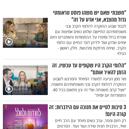
"חשבתי שאם יש משהו פוסט טראומטי
גדול מהצבא, אני אדע על זה"
לכבוד שבוע ההוקרה להלומי הקרב ובני
משפחותיהם התיישבו שלוש נשים אמיצות עם
אפרת ברזל וסיפרו על ההתמודות והאתגרים היום
יומיים שלהן ושל ילדיהן לצד החיים עם הלומי
הקרב. שיחה מרתקת ומרגשת. חלק ראשון -
הגילוי
"הלומי הקרב היו שקופים עד עכשיו. זה
הזמן להאיר אותם"
מור ממן הגיעה למשדר המיוחד והמרגש לשבוע
ההוקרה להלומי הקרב ובני משפחותיהם וחשפה:
"אצל קרוב משפחה שלי זה צץ פתאום בגיל 40.
התמודדות יום יומית"
3 סיבות לסיים את חנוכה עם הידברות: זה
קורה היום!
רק היום ומחר, ערב נשים מיוחד עם הרב חיים
זאיד, הרבנית חגית שירה ועוד ועוד. הפרטים