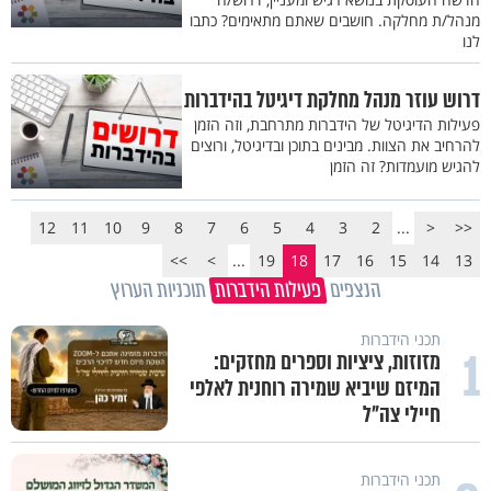
מנהל/ת מחלקה. חושבים שאתם מתאימים? כתבו
לנו
דרוש עוזר מנהל מחלקת דיגיטל בהידברות
פעילות הדיגיטל של הידברות מתרחבת, וזה הזמן
להרחיב את הצוות. מבינים בתוכן ובדיגיטל, ורוצים
להגיש מועמדות? זה הזמן
12
11
10
9
8
7
6
5
4
3
2
...
<
<<
>>
>
...
19
18
17
16
15
14
13
הנצפים
פעילות הידברות
תוכניות הערוץ
תכני הידברות
1
מזוזות, ציציות וספרים מחזקים:
המיזם שיביא שמירה רוחנית לאלפי
חיילי צה"ל
תכני הידברות