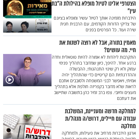
הצטרפי אלינו לטיול מופלא בהילולת ה"בת
עין"
הידברות מזמינה אותך לטיול עשיר ומופלא בציונם
של צדיקי הדורות הקודמים, עם הרבנית חגית
שירה ועוד. כל הפרטים בפנים
מאמין בתורה, אבל לא רוצה לשנות את
חיי. מה עושים?
התקרבות ליהדות לא אמורה להיות טוטאלית וחדה
ברגע אחד. להיפך, כיוון שמדובר בתהליך פנימי
עמוק ולא רק שינוי התנהגותי, ההבשלה
וההדרגתיות הם קריטיים כדי שהתהליך יהיה
אמיתי, ויאפשר לבני המשפחה ולסובבים אתכם
לראות שלא מדובר בקפריזה חולפת אלא בתהליך
מעצים וחיובי. צפו ברב זמיר כהן בתשובה שתיישב
את דעתכם
למחלקה חדשה ומעניינת, המשלבת
עבודה עם חיילים, דרוש/ה מנהל/ת
מחלקה
ארגון הידברות מרחיב את פעילותו, ולמחלקה
חדשה העוסקת בנושא רגיש ומעניין, דרוש/ה