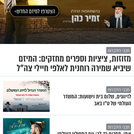
תכני הידברות
מזוזות, ציציות וספרים מחזקים: המיזם
שיביא שמירה רוחנית לאלפי חיילי צה"ל
תכני הידברות
לזיווגים, שלום בית וישועות: המשדר
העולמי של ט"ו באב
תכני הידברות
אחי, מחכים רק לך: יום התפילין העולמי