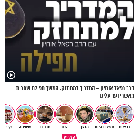
הרב רפאל אוחיון – המדריך למתחזק: המשך תפילת שחרית
מאשרי ועד עלינו
בריאות
חדשות היום
מגזין
יהדות
תרבות
משפחה
רץ ברשת
תום עוז: "אם הייתי אתאיסט,
קצרים
הייתי היום בדיכאון קליני"
בשורה משמחת לחולי פרקינסון