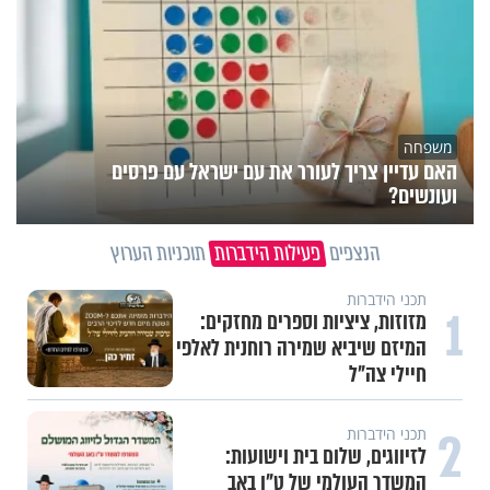
משפחה
האם עדיין צריך לעורר את עם ישראל עם פרסים
ועונשים?
הנצפים
פעילות הידברות
תוכניות הערוץ
תכני הידברות
1
מזוזות, ציציות וספרים מחזקים:
המיזם שיביא שמירה רוחנית לאלפי
חיילי צה"ל
2
תכני הידברות
לזיווגים, שלום בית וישועות:
המשדר העולמי של ט"ו באב