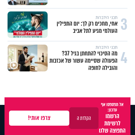
3
תכני הידברות
אחי, מחכים רק לך: יום התפילין
העולמי מגיע לתל אביב
תכני הידברות
4
מה הסיכוי להתחתן בגיל 37?
הפעולה שסיימה עשור של אכזבות
והובילה לחופה
אל תפספסו אף
עדכון:
הרשמו
לרשימת
התפוצה שלנו