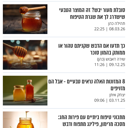
סובלת מעור יבש? זה המוצר הטבעי
שישדרג לך את שגרת הטיפוח
תהילה כהן
08.03.26 | 22:25
כך תדעו אם הדבש שקניתם טהור או
ממותק בהמון סוכר
שירה דאבוש (כהן)
09.12.25 | 11:26
8 המזונות האלה נראים טבעיים - אבל הם
מזויפים
יצחק איתן
03.11.25 | 09:06
מתכוני טיפוח ביתיים עם פירות החג:
מסכה מרימון, פילינג מתפוח ודבש