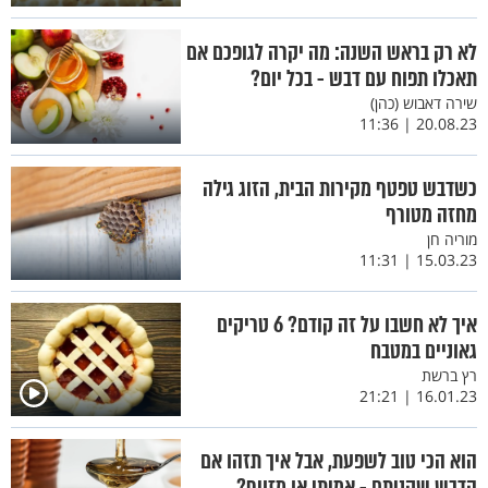
לא רק בראש השנה: מה יקרה לגופכם אם
תאכלו תפוח עם דבש - בכל יום?
שירה דאבוש (כהן)
20.08.23 | 11:36
כשדבש טפטף מקירות הבית, הזוג גילה
מחזה מטורף
מוריה חן
15.03.23 | 11:31
איך לא חשבו על זה קודם? 6 טריקים
גאוניים במטבח
רץ ברשת
16.01.23 | 21:21
הוא הכי טוב לשפעת, אבל איך תזהו אם
הדבש שקניתם - אמיתי או מזויף?