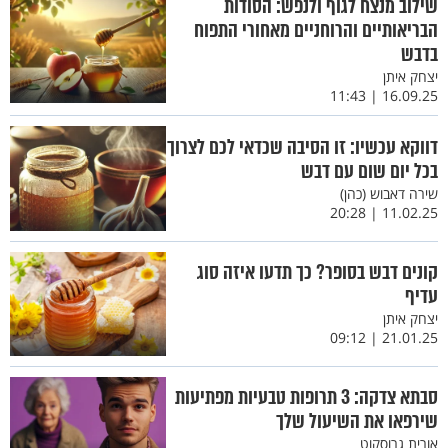
שילוב מנצח לגוף ולנפש: הסודות
הבריאותיים והרוחניים מאחורי התפוח
בדבש
יצחק איתן
16.09.25 | 11:43
דווקא עכשיו: זו הסיבה שכדאי לכם לצרוך
בכל יום שום עם דבש
שירה דאבוש (כהן)
11.02.25 | 20:28
קונים דבש בסופר? כך תדעו איזה סוג
עדיף
יצחק איתן
21.01.25 | 09:12
סבתא צדקה: 3 תרופות טבעיות מפתיעות
שירפאו את השיעול שלך
אורית גרוסקוט