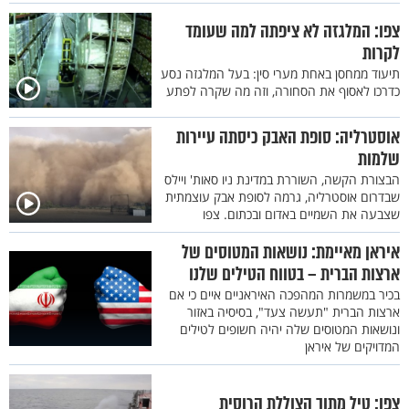
צפו: המלגזה לא ציפתה למה שעומד
לקרות
תיעוד ממחסן באחת מערי סין: בעל המלגזה נסע
כדרכו לאסוף את הסחורה, וזה מה שקרה לפתע
אוסטרליה: סופת האבק כיסתה עיירות
שלמות‎
הבצורת הקשה, השוררת במדינת ניו סאות' ויילס
שבדרום אוסטרליה, גרמה לסופת אבק עוצמתית
שצבעה את השמיים באדום ובכתום. צפו
איראן מאיימת: נושאות המטוסים של
ארצות הברית – בטווח הטילים שלנו
בכיר במשמרות המהפכה האיראניים איים כי אם
ארצות הברית "תעשה צעד", בסיסיה באזור
ונושאות המטוסים שלה יהיה חשופים לטילים
המדויקים של איראן
צפו: טיל מתוך הצוללת הרוסית