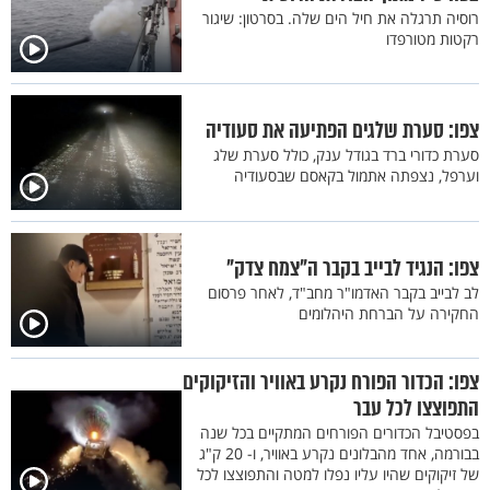
רוסיה תרגלה את חיל הים שלה. בסרטון: שיגור
רקטות מטורפדו
צפו: סערת שלגים הפתיעה את סעודיה
סערת כדורי ברד בגודל ענק, כולל סערת שלג
וערפל, נצפתה אתמול בקאסם שבסעודיה
צפו: הנגיד לבייב בקבר ה"צמח צדק"
לב לבייב בקבר האדמו"ר מחב"ד, לאחר פרסום
החקירה על הברחת היהלומים
צפו: הכדור הפורח נקרע באוויר והזיקוקים
התפוצצו לכל עבר
בפסטיבל הכדורים הפורחים המתקיים בכל שנה
בבורמה, אחד מהבלונים נקרע באוויר, ו- 20 ק"ג
של זיקוקים שהיו עליו נפלו למטה והתפוצצו לכל