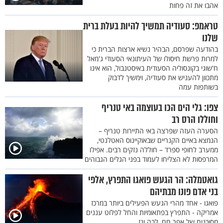
אהבו את זה פחות
טראמפ: סעודיה תמשיך להיות בעלת ברית
שלנו
בהודעה שפרסם, הבהיר נשיא ארצות הברית כי
למרות פרשת חיסולו של העיתונאי הסעודי ג'מאל
ח'שוגי בקונסוליה הסעודית באיסטנבול, הוא אינו
מתכוון להעניש את סעודיה, וימשיך לדבוק
בשותפות עמה
צפו: גלי הים הכו בעוצמה באי טנריף
וחוללו הרס רב
הסערה העזה שפרצה באי התיירות טנריף –
הנמצא באיים הקנריים שבאוקיינוס האטלנטי,
ממערב לחופי ספרד – חוללה נזקים רבים. אפילו
המרפסות לא הצליחו לעמוד בפני הגלים הגבוהים
גואטמלה: הר הגעש פואגו התפרץ, אלפי
בני אדם פונו מבתיהם
פואגו - אחד מהרי הגעש הפעילים ביותר במרכז
אמריקה - התפרץ בפתאומיות והחל לפלוט עננים
מסוכנים של אפר חם, לבה וגז