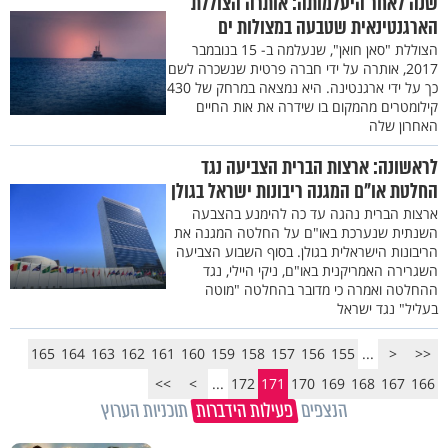
שנה לאחר היעלמותה: אותרה הצוללת
הארגנטינאית שטבעה במצולות ים
הצוללת "סאן חואן", שנעלמה ב- 15 בנובמבר
2017, אותרה על ידי חברה פרטית שנשכרה לשם
כך על ידי ארגנטינה. היא נמצאה במרחק של 430
קילומטרים מהמקום בו שידרה את אות החיים
האחרון שלה
לראשונה: ארצות הברית הצביעה נגד
החלטת או"ם המגנה ריבונות ישראל בגולן
ארצות הברית נהגה עד כה להימנע בהצבעה
השנתית שנערכת באו"ם על החלטה המגנה את
הריבונות הישראלית בגולן. בסוף השבוע הצביעה
השגרירה האמריקנית באו"ם, ניקי היילי, נגד
ההחלטה ואמרה כי מדובר בהחלטה "מוטה
בעליל" נגד ישראל
165
164
163
162
161
160
159
158
157
156
155
...
<
<<
>>
>
...
172
171
170
169
168
167
166
הנצפים
פעילות הידברות
תוכניות הערוץ