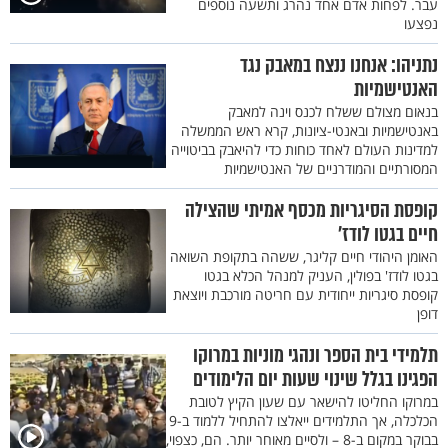
עבר. לפחות אדם אחד נהרג ותשעה נוספים
נפצעו
נתניהו: אנחנו ננצח במאבק נגד
האנטישמיות
בנאום מצולם ששלח לכנס וינה למאבק
באנטישמיות ובאנטי-ציונות, קרא ראש הממשלה
למדינות העולם לאחד כוחות כדי להיאבק בביטוייה
המסורתיים והמודרניים של האנטישמיות
קופסת הסיגריות מכסף אמיתי שהצילה
חיים בגטו לודז’
האומן היהודי חיים קליגר, ששהה בתקופת השואה
בגטו לודז' בפולין, העניק למנהל הכלא בגטו
קופסת סיגריות ייחודית עם חריטה מורכבת ויוצאת
דופן
תלמידי בית הספר ונהגי מוניות במרוקו
הפגינו בגלל שינוי שעות יום הלימודים
במרוקו החליטו להישאר עם שעון הקיץ לטובת
הכלכלה, אך התלמידים ייאלצו להתחיל ללמוד ב-9
בבוקר במקום ב-8 – ולסיים מאוחר יותר. הם, כצפוי,