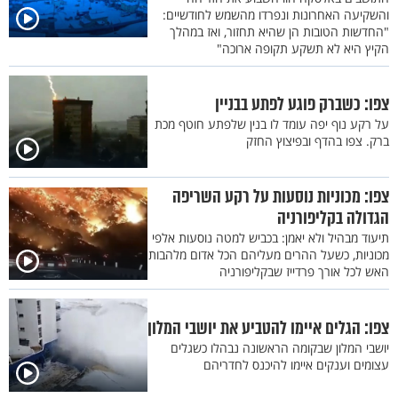
והשקיעה האחרונות ונפרדו מהשמש לחודשיים:
"החדשות הטובות הן שהיא תחזור, ואז במהלך
הקיץ היא לא תשקע תקופה ארוכה"
צפו: כשברק פוגע לפתע בבניין
על רקע נוף יפה עומד לו בנין שלפתע חוטף מכת
ברק. צפו בהדף ובפיצוץ החזק
צפו: מכוניות נוסעות על רקע השריפה
הגדולה בקליפורניה
תיעוד מבהיל ולא יאמן: בכביש למטה נוסעות אלפי
מכוניות, כשעל ההרים מעליהם הכל אדום מלהבות
האש לכל אורך פרדייז שבקליפורניה
צפו: הגלים איימו להטביע את יושבי המלון
יושבי המלון שבקומה הראשונה נבהלו כשגלים
עצומים וענקים איימו להיכנס לחדריהם