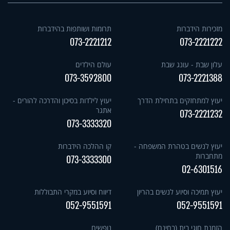
מזכירות הידברות
תרומות ושותפות בהידברות
073-2221212
073-2221222
עלון שבת - עונג שבת
עולם הילדים
073-3592800
073-2221388
יעוץ למתחזקים בתחילת הדרך
יעוץ לילדות בסיכון והדרכה להורים -
אתגר
073-2221232
073-3333320
יעוץ לנשים בטהרת המשפחה -
קו ההלכה הידברות
מתחברות
073-3333300
02-6301516
יעוץ תמיכה וסיוע לנשים בהריון
דיווח וסיוע במקרי התבוללות
052-9551591
052-9551591
הזמנת חוגי בית (בחינם)
נופשים