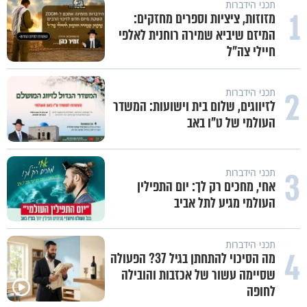
תכני הידברות
1
מזוזות, ציציות וספרים מחזקים:
המיזם שיביא שמירה רוחנית לאלפי
חיילי צה"ל
2
תכני הידברות
לזיווגים, שלום בית וישועות: המשדר
העולמי של ט"ו באב
3
תכני הידברות
אחי, מחכים רק לך: יום התפילין
העולמי מגיע לתל אביב
תכני הידברות
4
מה הסיכוי להתחתן בגיל 37? הפעולה
שסיימה עשור של אכזבות והובילה
קרה בערד נס מסוג אחר! הרב
לחופה
שניאור אשכנזי במסר מיוחד בעקבות
פותחים פתח קטן - ומקבלים עול