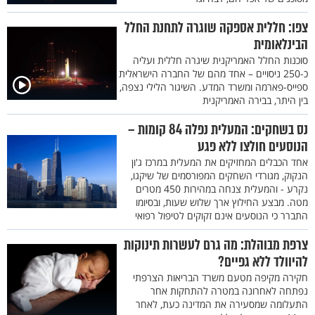
צפו: חללית אספקה שוגרה לתחנת החלל
הבינלאומית
סוכנות החלל האמריקנית שיגרה חללית ועליה
כ-250 ניסויים – אחד מהם של החברה הישראלית
ספייס-פארמה ומשרד המדע. השיגור הלילי נצפה,
בין היתר, בבירה האמריקנית
נס בשחקים: המעלית נפלה 84 קומות –
הנוסעים חולצו ללא פגע
אחד הכבלים המחזיקים את המעלית במרכז ג'ון
הנקוק, מגורדי השחקים המפורסמים של שיקגו,
נקרע - והמעלית צנחה במהירות 450 מטרים
מטה. מבצע החילוץ ארך שלוש שעות, ובסיומו
התברר כי הנוסעים אינם זקוקים לטיפול רפואי
צרפת מבוהלת: מה גרם לעשרות תינוקות
להיוולד ללא גפיים?
חקירה מקיפה מטעם משרד הבריאות הצרפתי
נפתחה לאחרונה במטרה להתחקות אחר
התעלומה שמסעירה את המדינה כעת, לאחר