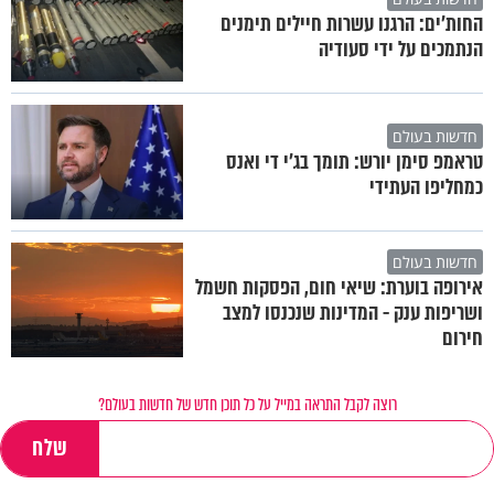
החות'ים: הרגנו עשרות חיילים תימנים
הנתמכים על ידי סעודיה
חדשות בעולם
טראמפ סימן יורש: תומך בג'י די ואנס
כמחליפו העתידי
חדשות בעולם
אירופה בוערת: שיאי חום, הפסקות חשמל
ושריפות ענק - המדינות שנכנסו למצב
חירום
רוצה לקבל התראה במייל על כל תוכן חדש של חדשות בעולם?