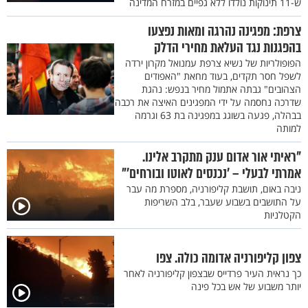
ש-11 תינוקות נולדו ללא גפיים במזרח המדינה
צרפת: מפגינה נהרגה ומאות נפצעו
בהפגנות נגד העלאת מחירי הדלק
הפופולריות של נשיא צרפת עמנואל מקרון ירדה
לשפל חסר תקדים, בעוד מחאת "האפודים
הצהובים" גבתה אתמול מחיר בנפש: נהגת
שדרכה נחסמה על ידי המפגינים האיצה את רכבה
בבהלה, פגעה בשוגג במפגינה בת 63 וגרמה
למותה
"ראיתי אור אדום ענק מתקרב אלינו.
אמרתי לבעלי – 'נכנסים לאוטו ובורחים'"
ניבה באום, תושבת קליפורניה, מספרת מה עבר
על התושבים בשבוע שעבר, בלב השריפות
הקטלניות
צפון קליפורניה אדומה כולה. צפו
כך נראית העיר פרדייס שבצפון קליפורניה לאחר
יותר משבוע של אש בכל פינה