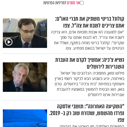
אני מסכים
למדיניות הפרטיות
קולונל בריטי משתיק את חברי האו"ם:
אתם צריכים לשבח את צה"ל. צפו
"אם למועצה הזו אכפת מזכויות אדם, היא צריכה
לשבח את צה"ל. לא לגנות אותם על סמך
שקרים": קולונל בריטי מוחה בתוקף, ושולל את
הגינויים על ישראל בנאום מפתיע. צפו
נשיא צ’כיה: אמשיך לקדם את העברת
השגרירות לירושלים
מילוש זמאן, מתומכיה הנלהבים של ישראל
באירופה, יגיע בשבוע הבא לביקור רשמי בארץ
וישתתף בפתיחת "בית צ'כיה" בירושלים. טרם
בואו, הוא הבטיח להמשיך במאמציו להעברת
שגרירות ארצו לירושלים
"השקיעה האחרונה": תושבי אלסקה
נפרדו מהשמש, שתזרח שוב רק ב- 2019.
צפו
התושבים באלסקה חוו השבוע את הזריחה