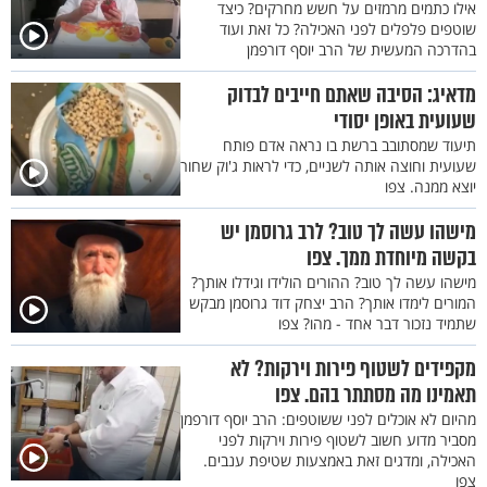
אילו כתמים מרמזים על חשש מחרקים? כיצד
שוטפים פלפלים לפני האכילה? כל זאת ועוד
בהדרכה המעשית של הרב יוסף דורפמן
מדאיג: הסיבה שאתם חייבים לבדוק
שעועית באופן יסודי
תיעוד שמסתובב ברשת בו נראה אדם פותח
שעועית וחוצה אותה לשניים, כדי לראות ג'וק שחור
יוצא ממנה. צפו
מישהו עשה לך טוב? לרב גרוסמן יש
בקשה מיוחדת ממך. צפו
מישהו עשה לך טוב? ההורים הולידו וגידלו אותך?
המורים לימדו אותך? הרב יצחק דוד גרוסמן מבקש
שתמיד נזכור דבר אחד - מהו? צפו
מקפידים לשטוף פירות וירקות? לא
תאמינו מה מסתתר בהם. צפו
מהיום לא אוכלים לפני ששוטפים: הרב יוסף דורפמן
מסביר מדוע חשוב לשטוף פירות וירקות לפני
האכילה, ומדגים זאת באמצעות שטיפת ענבים.
צפו