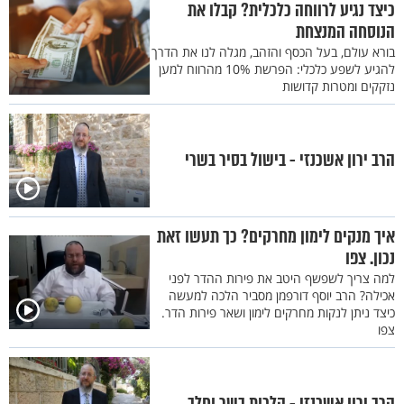
כיצד נגיע לרווחה כלכלית? קבלו את
הנוסחה המנצחת
בורא עולם, בעל הכסף והזהב, מגלה לנו את הדרך
להגיע לשפע כלכלי: הפרשת 10% מהרווח למען
נזקקים ומטרות קדושות
הרב ירון אשכנזי - בישול בסיר בשרי
איך מנקים לימון מחרקים? כך תעשו זאת
נכון. צפו
למה צריך לשפשף היטב את פירות ההדר לפני
אכילה? הרב יוסף דורפמן מסביר הלכה למעשה
כיצד ניתן לנקות מחרקים לימון ושאר פירות הדר.
צפו
הרב ירון אשכנזי - הלכות בשר וחלב