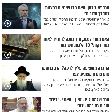
הרב זמיר כהן: האם חלו שינויים במצוות
במהלך הדורות?
מי אמר שהתפילין שלנו הן כמו התפילין של פעם?
האם ייתכן שהמצוות השתנו במהלך השנים? צפו
האם מותר לגנוב, תוך כוונה להחזיר לאחר
כמה דקות? 10 הלכות חשובות
ליקטנו עבורכם 10 הלכות בנושא גניבה וגזילה,
מתוך ספר ההלכה 'קיצור שולחן ערוך'
החברה משפיעה עליך לרעה? הרב גרוסמן
נותן פתרון מפתיע. צפו
איך נשארים חזקים ויציבים מול חברה קשה
ושלילית? הרב יצחק דוד גרוסמן מציע פתרון שכולנו
צריכים לאמץ. צפו
הרב שלמה לוינשטיין - האם יש כיבוד
הורים גם במחשבה?
אם אני מכבד את ההורים, ואף אחד לא יודע על כך