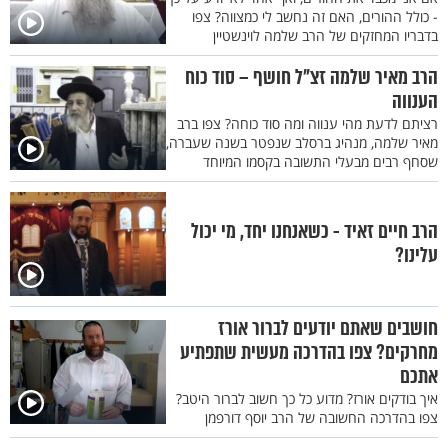
- כולל ההורים, האם זה נחשב לי כמצווה? צפו
בדבריו המחזקים של הרב שלמה לוינשטיין
הרב מאיר שלמה זצ"ל חושף – סוד כוח
הענווה
רציתם לדעת מהי ענווה ומה סוד כוחה? צפו ברב
מאיר שלמה, מנהיג ברסלב שנפטר בשנה שעברה,
שסחף רבים מבעלי התשובה בקסמו המיוחד
הרב חיים זאיד - כשאנחנו יחד, מי יכול
עלינו?
חושבים שאתם יודעים לברור אורז
מחרקים? צפו בהדרכה מעשית שתפתיע
אתכם
איך בודקים אורז? מדוע כל כך חשוב לברור היטב?
צפו בהדרכה החשובה של הרב יוסף דורפמן