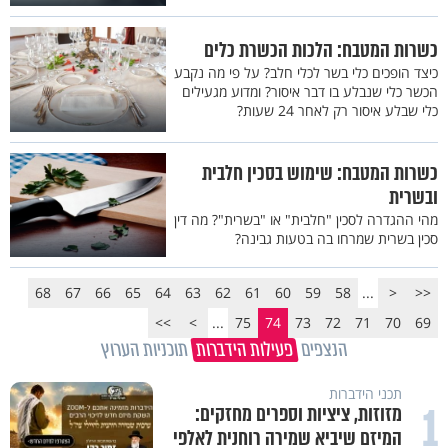
כשרות המטבח: הלכות הכשרת כלים
כיצד הופכים כלי בשר לכלי חלב? על פי מה נקבע
הכשר כלי שנבלע בו דבר איסור? ומדוע מגעילים
כלי שבלע איסור רק לאחר 24 שעות?
כשרות המטבח: שימוש בסכין חלבית
ובשרית
מהי ההגדרה לסכין "חלבית" או "בשרית"? מה דין
סכין בשרית שמרחו בה בטעות גבינה?
68
67
66
65
64
63
62
61
60
59
58
...
<
<<
>>
>
...
75
74
73
72
71
70
69
הנצפים
פעילות הידברות
תוכניות הערוץ
תכני הידברות
1
מזוזות, ציציות וספרים מחזקים:
המיזם שיביא שמירה רוחנית לאלפי