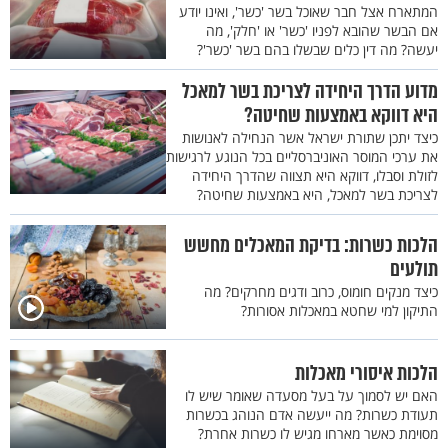
המתארח אצל חבר שאוכל בשר 'כשר', ואינו יודע
אם הבשר שהובא לפניו 'כשר' או 'חלק', מה
יעשה? מה דין כלים שבשלו בהם בשר 'כשר'?
מדוע הדרך היחידה לצריכת בשר למאכל
היא דווקא באמצעות שחיטה?
כיצד יתכן שתורת ישראל אשר הנחילה לאנושות
את ערכי המוסר האוניברסליים בכל הנוגע לרגישות
לזולת וסבלו, דווקא היא תצווה שהדרך היחידה
לצריכת בשר למאכל, היא באמצעות שחיטה?
הלכות כשרות: בדיקת המאכלים מחשש
תולעים
כיצד מנקים חומוס, כרוב ודגים מחרקים? מה
התיקון למי שחטא במאכלות אסורות?
הלכות איסורי מאכלות
האם יש לסמוך על בעל מסעדה שאומר שיש לו
תעודת כשרות? מה ייעשה אדם הנוהג בכשרות
מסוימת כאשר מארחו מגיש לו כשרות אחרת?