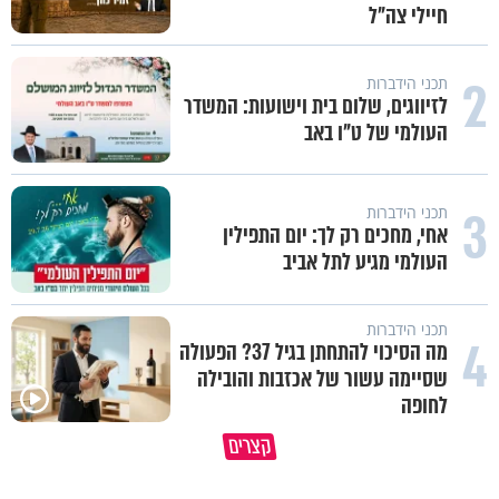
חיילי צה"ל
2
תכני הידברות
לזיווגים, שלום בית וישועות: המשדר
העולמי של ט"ו באב
3
תכני הידברות
אחי, מחכים רק לך: יום התפילין
העולמי מגיע לתל אביב
תכני הידברות
4
מה הסיכוי להתחתן בגיל 37? הפעולה
שסיימה עשור של אכזבות והובילה
איך ייתכן שיש אנשים שיודעים
לחופה
במבט לאחור - האם התקופה הקשה
שהתורה אמת, ובכל זאת לא חיים
קצרים
הייתה שווה?
לפיה?