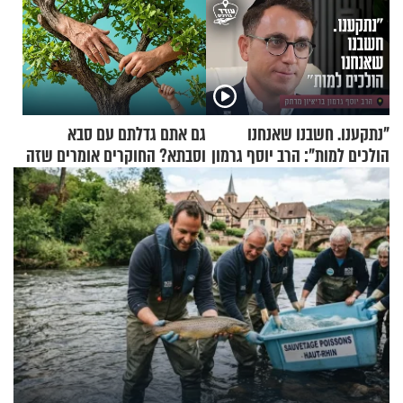
"נתקענו. חשבנו שאנחנו
גם אתם גדלתם עם סבא
הולכים למות": הרב יוסף גרמון
וסבתא? החוקרים אומרים שזה
בריאיון מרתק
מתכון מנצח