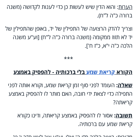
הערות
: והוא הדין שיש לעשות כן כדי לענות לקדושה (משנה
ברורה כ"ה ל"ח).
וצריך להדק הרצועה של התפילין של יד, באופן שהתפילין של
יד לא תזוז ממקומה (משנה ברורה כ"ה ל"ח) [וע"ע משנה
הלכה כ"ה י"א, כ"ז ח'].
***
הקורא
קריאת שמע
בלי ברכותיה - להפסיק באמצע
שאלה
:
העומד לפני סוף זמן קריאת שמע, וקורא אותה לפני
התפילה כדי לצאת ידי חובה, האם מותר לו להפסיק באמצע
קריאתה?
תשובה
:
אסור לו להפסיק באמצע קריאתה, ודינו כקורא
קריאת שמע עם ברכותיה.
מקורות
: ביאור הלכה ס"ו ה' ואלו, וע"ע אור לציון ח"ב ו' ט'.