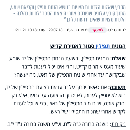
מקבץ שאלות הלכתיות מצויות בנושא הנחת תפילין וקריאת שמע,
מתוך קובץ עלונים שפורסם אחרי הוצאת הספר "לחיות כהלכה -
הלכות מצויות שאינן ידועות כל כך"
למעקב
לחיות כהלכה
י"ז אב התשע"ח
|
29.07.18
|
עודכן
21.10.18 16:11
המניח
תפילין
סמוך לאמירת קדיש
שאלה
:
המניח תפילין, ובשעת הנחת התפילין של יד שומע
שעוד מעט אומרים קדיש, והרי אינו יכול לענות לדבר
שבקדושה עד אחרי שיניח התפילין של ראש, מה יעשה?
תשובה
:
אם כאשר יכרוך על זרועו את רצועת התפילין של יד,
הוא לא יספיק לענות, לא יכרוך הרצועה על זרועו, אלא רק
יהדק אותה, ויניח מיד התפילין של ראש, כדי שיוכל לענות
לקדיש אחרי שהניח התפילין של ראש.
מקורות
: משנה ברורה כ"ה ל"ח, וע"ע משנה ברורה נ"ד י"ב.