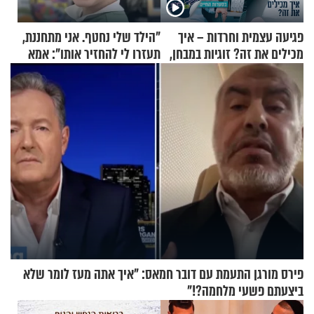
פגיעה עצמית וחרדות – איך
"הילד שלי נחטף. אני מתחננת,
מכילים את זה? זוגיות במבחן,
תעזרו לי להחזיר אותו": אמא
הפעם עם יהודית ואלתר כהן
של יובל בן ה-4 בריאיון דומע
פירס מורגן התעמת עם דובר חמאס: "איך אתה מעז לומר שלא
ביצעתם פשעי מלחמה?!"