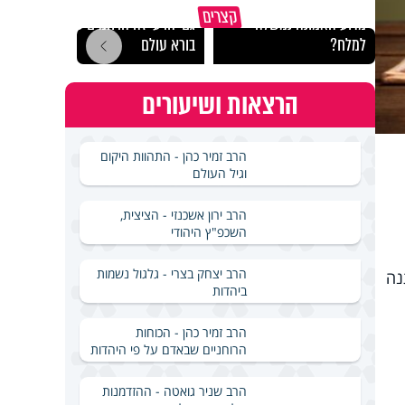
קצרים
מדוע האמונה נמשלה
גם ׳הרע׳ זה הרחמים של
האם מ
למלח?
בורא עולם
בשבת
הרצאות ושיעורים
הרב זמיר כהן - התהוות היקום
וגיל העולם
הרב ירון אשכנזי - הציצית,
השכפ"ץ היהודי
הרב יצחק בצרי - גלגול נשמות
נה
ביהדות
הרב זמיר כהן - הכוחות
הרוחניים שבאדם על פי היהדות
הרב שניר גואטה - ההזדמנות