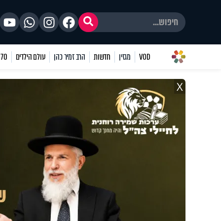
VOD
מגזין
חדשות
הרב זמיר כהן
עולם הילדים
70 שאלות
X