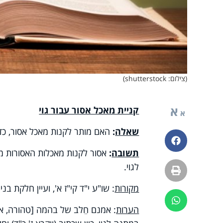
(צילום: shutterstock)
א
קניית מאכל אסור עבור גוי
א
שאלה
:
האם מותר לקנות מאכל אסור, כדי
פייסבוק
תשובה
:
אסור לקנות מאכלות האסורות מדא
לגוי.
הדפסה
מקורות
: שו"ע י"ד קי"ז א', ועיין חלקת בנ
ווטסאפ
הערות
: אמנם חֵלב של בהמה [טהורה, אפיל