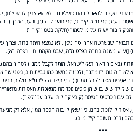
חֵלב נבלה וחֵלב טרפה יעשה לכל מלאכה (שו"ע י"ד קי"ז א').
אורייתא, כדי להאכיל בהם פועליו גוים (שהוא צריך להאכילם), יש
אסור [וע"ע פרי חדש קי"ז ג', פרי תואר קי"ז ג'], ודעת הש"ך (י"ד ק
המקיל בזה יש לו על מי לסמוך (חלקת בנימין קי"ז י').
ו תבואה שנשרשה אחרי ט"ז ניסן], לא נמצא היתר ברור, וצריך עיו
) [וע"ע משנה ברורה תפ"ט מ"ה, שבט הקהתי ח"ו רפ"ה י"א].
ות (באיסור דאורייתא) לישראל, מותר לקבל ממנו (ולסחור בהם), כ
א היה נותן לו מתנה, ולכן זה נחשב כמו גביית חוב, מפני שהוא
 אפרים אסור לקבל ממנו) (דרכי תשובה קי"ז מ"א, חלקת בנימין ק
ם שוקולד שיש בו שומן סוסים (וכדומה ממאכלות האסורות מדאוריית
שילם עבור כרטיס הטיסה (קובץ קהילות יעקב עמ' קפ"ז).
 אסור לו לזכות בהם, כיון שאין לו בזה הפסד ממון, אלא רק מניעת
בהם (דרכי תשובה קי"ז מ"ב).
***