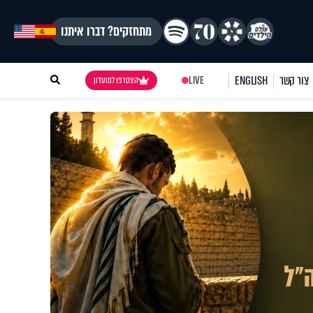
מתחזקים? דברו איתנו
צור קשר
ENGLISH
LIVE
הצטרפו למועדון