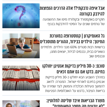
אבל איפה נדבקתי?! אלה הדרכים הנפוצות
להידבק בקורונה
חוקרים באוקספורד ובקולורדו מיפו את ההשפעה
של גורמים שונים על הסיכוי להידבקות בנגיף
גל האומיקרון | קטסטרופה במערכת
החינוך: הילדים בבידוד, ההורים מתוסכלים
ברשויות רבות סגורים 60% מגני הילדים. תלמידים
נשארים בבית, נכנסים לבידוד, יוצאים ממנו,
ונכנסים שוב
סוכם: כ-30 מיליון בדיקות אנטיגן יחולקו
בחינם. בדקו אם גם אתם זכאים
במהלך השבוע הבא יחולקו כ-30 מיליון בדיקות
אנטיגן בחינם לאזרחי ישראל. המטרה: לדאוג
להמשך פעילות הכלכלה והמשק לצד שמירה על
בריאות הציבור, בדגש על האוכלוסיות הפגיעות
משרד הבריאות איבד שליטה לחלוטין:
"לא יודעים מה מספר המאומתים"