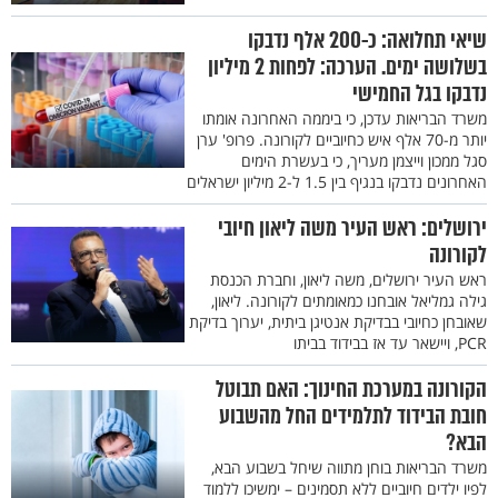
שיאי תחלואה: כ-200 אלף נדבקו
בשלושה ימים. הערכה: לפחות 2 מיליון
נדבקו בגל החמישי
משרד הבריאות עדכן, כי ביממה האחרונה אומתו
יותר מ-70 אלף איש כחיוביים לקורונה. פרופ' ערן
סגל ממכון וייצמן מעריך, כי בעשרת הימים
האחרונים נדבקו בנגיף בין 1.5 ל-2 מיליון ישראלים
ירושלים: ראש העיר משה ליאון חיובי
לקורונה
ראש העיר ירושלים, משה ליאון, וחברת הכנסת
גילה גמליאל אובחנו כמאומתים לקורונה. ליאון,
שאובחן כחיובי בבדיקת אנטיגן ביתית, יערוך בדיקת
PCR, ויישאר עד אז בבידוד בביתו
הקורונה במערכת החינוך: האם תבוטל
חובת הבידוד לתלמידים החל מהשבוע
הבא?
משרד הבריאות בוחן מתווה שיחל בשבוע הבא,
לפיו ילדים חיוביים ללא תסמינים – ימשיכו ללמוד