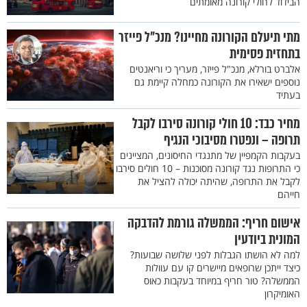
הבידוד לחולי קורונה מאומתים
מתי תיעלם הקורונה מחיינו? מנכ"ל פייזר
בתחזית פסימית
אלברט בורלא, מנכ"ל פייזר, מעריך כי וריאנטים
נוספים ישאירו את הקורונה כמחלה קיימת גם
בעתיד
מחיר כבד: 10 חולי קורונה סירבו לקבל
תרופה – ונפטרו מסיבוכי הנגיף
בעקבות הקמפיין של מתנגדי החיסונים, המציינים
כי התרופות נגד קורונה מסוכנות – 10 חולים סירבו
לקבל את התרופה, שהיתה יכולה להציל את
חייהם
אישום חריף: הממשלה גורמת להדבקה
המונית ביודעין
למה לא הושתו הגבלות לפני שלושה שבועות?
כיצד ייתכן שרופאים מיישרים קו עם עוולות
הממשלה? טור חריף במיוחד בעקבות כאוס
האומיקרון