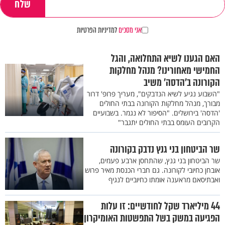
אני מסכים
למדיניות הפרטיות
האם הגענו לשיא התחלואה, והגל
החמישי מאחורינו? מנהל מחלקות
הקורונה ב’הדסה’ משיב
"השבוע נגיע לשיא הנדבקים", מעריך פרופ' דרור
מבורך, מנהל מחלקות הקורונה בבתי החולים
'הדסה' בירושלים. "הסיפור לא נגמר. בשבועיים
הקרובים העומס בבתי החולים יתגבר"
שר הביטחון בני גנץ נדבק בקורונה
שר הביטחון בני גנץ, שהתחסן ארבע פעמים,
אובחן כחיובי לקורונה. גם חברי הכנסת מאיר פרוש
ואבתיסאם מראענה אומתו כחיוביים לנגיף
44 מיליארד שקל לחודשיים: זו עלות
הפגיעה במשק בשל התפשטות האומיקרון