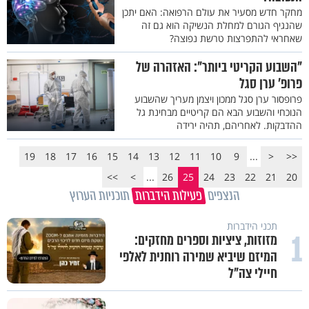
מחקר חדש מסעיר את עולם הרפואה: האם יתכן
שהנגיף הגורם למחלת הנשיקה הוא גם זה
שאחראי להתפרצות טרשת נפוצה?
"השבוע הקריטי ביותר": האזהרה של
פרופ' ערן סגל
פרופסור ערן סגל ממכון ויצמן מעריך שהשבוע
הנוכחי והשבוע הבא הם קריטיים מבחינת גל
ההדבקות. לאחריהם, תהיה ירידה
19
18
17
16
15
14
13
12
11
10
9
...
<
<<
>>
>
...
26
25
24
23
22
21
20
הנצפים
פעילות הידברות
תוכניות הערוץ
תכני הידברות
1
מזוזות, ציציות וספרים מחזקים:
המיזם שיביא שמירה רוחנית לאלפי
חיילי צה"ל