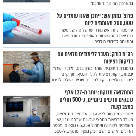
במערכת החינוך. האמנם?
פרופ' נחמן אש: ייתכן שאנו עומדים על
200,000 מאומתים ליום
פרופסור נחמן אש מודה שהשליטה של משרד
הבריאות בהתפשטות האומיקרון נמוכה מאוד,
והתייחס לבידודי הילדים
רה"מ בודק: מעבר ללימודים מלאים עם
בדיקות רציפות
במסגרת התוכנית, אותה בודק בנט, תלמידי ישראל
יבצעו בדיקות רציפות לגילוי הנגיף, תוך קיום
לימודים מלאים. רק תלמידים חיוביים יישלחו לבידוד
התחלואה מזנקת: יותר מ-127 אלף
נדבקים חדשים ביומיים, כ-500 חולים
במצב קשה
אחרי שתי יממות ללא עדכון על מצב התחלואה,
משרד הבריאות מסר כי שלשום אובחנו 62,210
מאומתים לקורונה ואתמול 65,259 נוספים. מספר
החולים הקשים רשם זינוק נוסף, ומתקרב ל-500