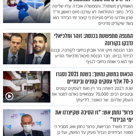
האומיקרון משתולל, והממשלה איבדה עליו שליטה
כליל. נתוני התחלואה לא עודכנו מיום ראשון, וד"ר
שרון אלרעי פרייס מציינת כי קיצור ימי הבידוד הוא
בשל שיקולים מדיניים
המגפה מתפשטת בכנסת: זוהר ומלכיאלי
נדבקו בקורונה
חבר הכנסת מיקי זוהר אובחן כחיובי לקורונה, ונכנס
לבידוד בביתו. חבר הכנסת מיכאל מלכיאלי הודיע
אף הוא כי אומת כחיובי לנגיף
הכאוס במשק נמשך: בשנת 2021 נסגרו
כ-70 אלף עסקים קטנים ובינוניים
שנת 2021 היוותה גזר דין מוות לעסקים קטנים
ובינוניים רבים: 70,000 עצמאיים נאלצו לסגור את
העסק שלהם. שר האוצר, לידיעתך
פרופ' נחמן אש: "זו הסיבה שקיצרנו את
ימי הבידוד"
מנכ"ל משרד הבריאות, פרופ' נחמן אש, מסביר כי
מספר הבידודים הגדול מעיק על המשק, ועל כן