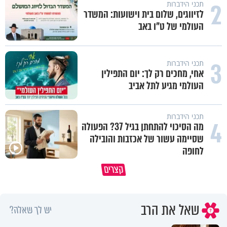
2
תכני הידברות
לזיווגים, שלום בית וישועות: המשדר
העולמי של ט"ו באב
3
תכני הידברות
אחי, מחכים רק לך: יום התפילין
העולמי מגיע לתל אביב
תכני הידברות
4
מה הסיכוי להתחתן בגיל 37? הפעולה
שסיימה עשור של אכזבות והובילה
לחופה
קצרים
מדוע האמונה נמשלה למלח?
גם ׳הרע׳ זה הרחמים של בורא ע
שאל את הרב
יש לך שאלה?