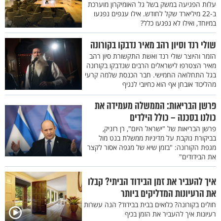
עלות הפגיעה במשק בשל גל האומיקרון מוערכת
ב-22 מיליארד שקל לחודש. אילו ענפים נפגעו
במיוחד, ואילו לא נפגעו כלל?
שולי רנד וסיון רהב מאיר נדבקו בקורונה
הזמר והיוצר שולי רנד ואשת התקשורת סיון רהב
מאיר הצטרפו לישראלים הרבים שנדבקו בקורונה
בגל התחלואה החמישי. חבר הכנסת שלמה קרעי
מהליכוד אובחן אף הוא כחיובי לנגיף
פרשן הבריאות: הממשלה מעמידה את
כולנו בסכנה – כולל הילדים
פרשן הבריאות של "ישראל היום", רן רזניק,
בביקורת נוקבת על מדיניות ממשלת בנט מול
מגפת הקורונה: "בזמן שיא של מגפה אסור לקצר
את הבידודים"
איך להעביר את זמן הבידוד הביתי? קבלו
את הרעיונות המדליקים ביותר
חולים בקורונה? כלואים בבית בבידוד? הנה עשרות
רעיונות איך להעביר את הזמן בכיף