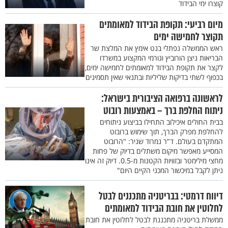
קוצרו ימי הבידוד
מיום רביעי: תקופת הבידוד למאומתים
תקוצר לחמישה ימים
ראש הממשלה נפתלי בנט אימץ את המלצת שר
הבריאות ניצן הורוביץ וגורמי המקצוע במשרדו
לקצר את תקופת הבידוד למאומתים לחמישה ימים,
בכפוף לשתי בדיקות שליליות ובתנאי שאין תסמינים
לראשונה ברפואה הציבורית בישראל:
ניתוח החלפת ברך – באמצעות רובוט
בבית החולים איכילוב התחילו בביצוע ניתוחים
להחלפת מפרק הברך, תוך שימוש ברובוט
המתקדם בעולם. ד"ר נמרוד שניר: "הרובוט
המסייע מאפשר מיקום משתלים בדיוק של פחות
מחצי מילימטר ובזוויות הקטנות מ-0.5. דיוק זה אינו
ניתן לקבל במיכשור המכני הקיים היום"
דיווח דרמטי: בבריטניה מתכננים לבטל
לחלוטין את חובת הבידוד למאומתים
ממשלת בריטניה מתכננת לבטל לחלוטין את חובת