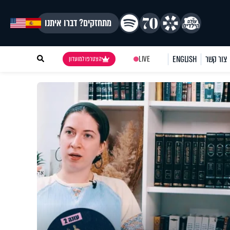
מתחזקים? דברו איתנו
צור קשר
ENGLISH
LIVE
הצטרפו למועדון