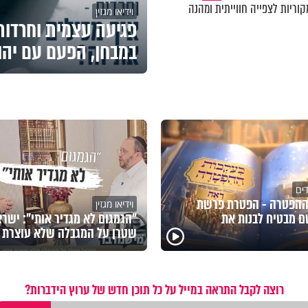
וריות לצפייה חווייתית ומהנה
וידיאו מגזין
פגיעה עצמית וחרדות 
במבחן, הפעם עם יהו
דים
ההפטרה - הפטרת פרשת
וידיאו מגזין
 מבטיח לבנות את
"הגמגום לא מגדיר אותי": ישר
שטרן על המגבלה שלא עוצרת א
רוצה לקבל התראה במייל על כל תוכן חדש של ערוץ הידברות?