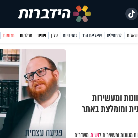
למתחילים
שאל את הרב
זמני היום
עלון
שופס
מחלקות
תרומות
ונות ומעשירות
תית ומומלצת באתר
 מגוונות ומעשירות ל
נשים
, משדרים