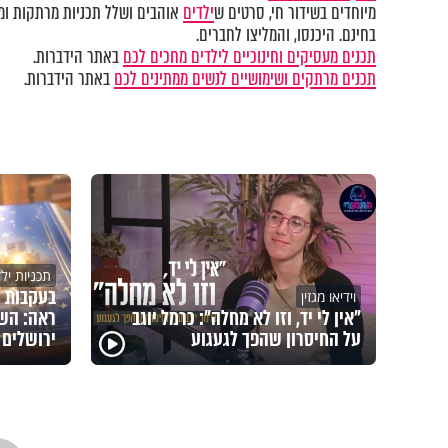
מיוחדים בשידור חי, סרטים ש
ילדים
אוהבים ושלל תכניות מרתקות ומק
בחינם. היכנסו, והמליצו לחברים.
תכנים מעסיקים וחינוכיים לילדים מחכים לכם
באתר הידברות.
תכנים מרתקים ושימושיים לנשים ממתינים לכם
באתר הידברות.
תכניות יל
בעקבות 
וידיאו מגזין
"אין לי יד, וזו לא מחלה": כרמל יוגב
ראה: השם
על החיסרון שהפך לגעגוע
ירושלים