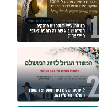
1
מזוזות, ציציות וספרים מחזקים:
המיזם שיביא שמירה רוחנית לאלפי
חיילי צה"ל
2
לזיווגים, שלום בית וישועות: המשדר
העולמי של ט"ו באב