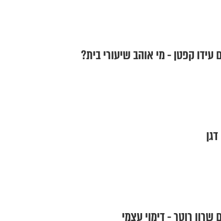
עידו קפטן - מי אוהב שיעורי בית?
דגן
שרון רוטר - דימוי עצמי