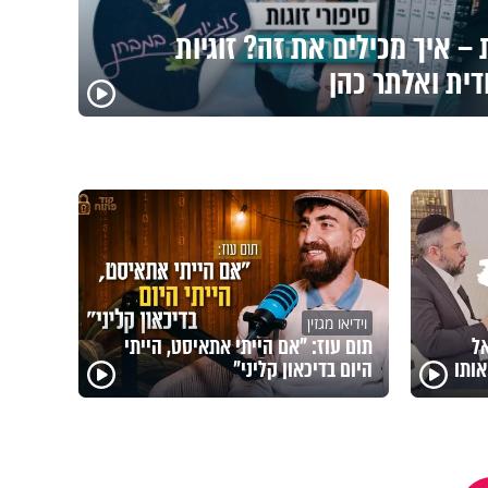
– איך מכילים את זה? זוגיות
דית ואלתר כהן
וידיאו מגזין
אל
תום עוז: "אם הייתי אתאיסט, הייתי
ותו
היום בדיכאון קליני"