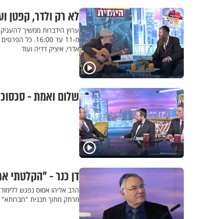
לא רק ולדר, קפטן ו
ערוץ הידברות ממשיך להעניק ל
מ-11 עד 16:00. 
אדרי, איציק דדיה ועוד
שלום ואמת - סכסוכי
דן כנר - "הקלטתי א
הרב אליהו אסוס נפגש ללימוד 
מרתק מתוך תכנית "חברותא"