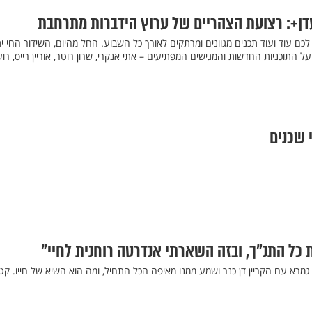
עדן+: רצועת הצהריים של ערוץ הידברות מתרחבת
כם עוד ועוד תכנים מגוונים ומרתקים לאורך כל השבוע. החל מהיום, השידור החי י
כל הפרטים על התוכניות החדשות והמגישים המפתיעים – אתי אנקרי, שרון רוטר, אוריין רייס, רוע
 שכנים
ת כל התנ"ך, ובזה השארתי אנדרטה רוחנית לחיי"
גמרא עם הקריין דן כנר ושמע ממנו מאיפה הכל התחיל, ומה הוא השיא של חייו. קט