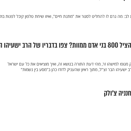
לב: מה גרם לו להחליט לסגור את "מתנת חיים", ואיזו שיחת טלפון קיבל לפנות בוק
איך אדם אחד יכול להציל 800 בני אדם ממוות? צפו בדבריו של הרב ישעיהו
גופו למישהו זר, מהי דעת התורה בנושא זה, ואיך מוציאים את כל עם ישראל
 ישעיהו הבר זצ"ל, מתוך ראיון שהעניק לדודו כהן ב"מסע בין נשמות"
נניה צ’ולק