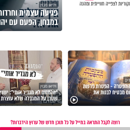
וריות לצפייה חווייתית ומהנה
וידיאו מגזין
פגיעה עצמית וחרדות 
במבחן, הפעם עם יהו
דים
ההפטרה - הפטרת פרשת
וידיאו מגזין
 מבטיח לבנות את
"הגמגום לא מגדיר אותי": ישר
שטרן על המגבלה שלא עוצרת א
רוצה לקבל התראה במייל על כל תוכן חדש של ערוץ הידברות?