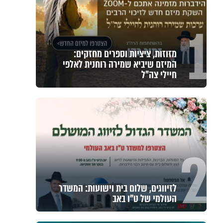
1
מזוזות, ציציות וספרים מחזקים:
המיזם שיביא שמירה רוחנית לאלפי
חיילי צה"ל
2
לזיווגים, שלום בית וישועות: המשדר
העולמי של ט"ו באב