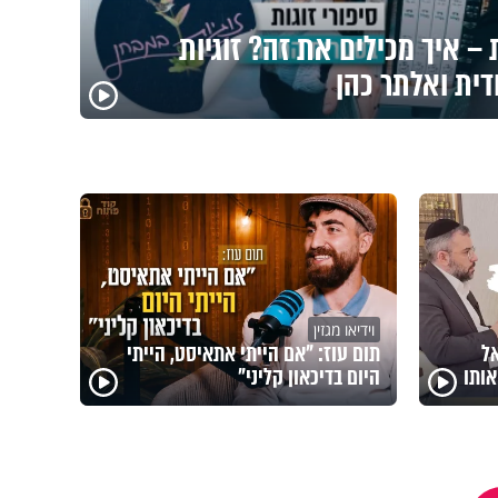
– איך מכילים את זה? זוגיות
דית ואלתר כהן
וידיאו מגזין
אל
תום עוז: "אם הייתי אתאיסט, הייתי
ותו
היום בדיכאון קליני"