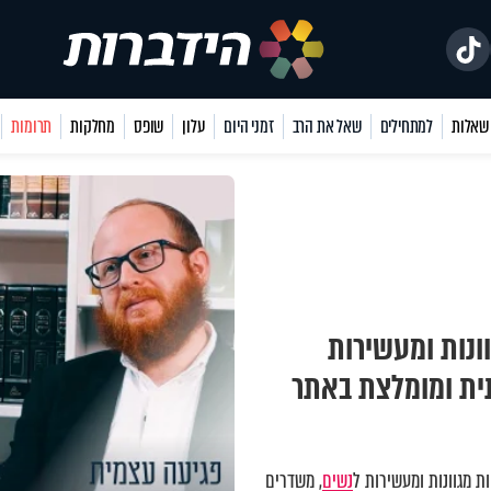
למתחילים
שאל את הרב
זמני היום
עלון
שופס
מחלקות
תרומות
ונות ומעשירות
תית ומומלצת באתר
 מגוונות ומעשירות ל
נשים
, משדרים