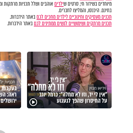
מיוחדים בשידור חי, סרטים ש
ילדים
אוהבים ושלל תכניות מרתקות ומק
בחינם. היכנסו, והמליצו לחברים.
תכנים מעסיקים וחינוכיים לילדים מחכים לכם
באתר הידברות.
תכנים מרתקים ושימושיים לנשים ממתינים לכם
באתר הידברות.
תכניות יל
בעקבות 
וידיאו מגזין
"אין לי יד, וזו לא מחלה": כרמל יוגב
ראה: השם
על החיסרון שהפך לגעגוע
ירושלים