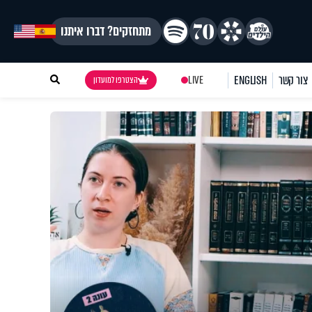
מתחזקים? דברו איתנו
צור קשר
ENGLISH
LIVE
הצטרפו למועדון