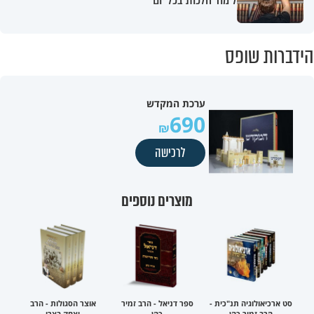
הידברות שופס
ערכת המקדש
690
לרכישה
מוצרים נוספים
סט ארכיאולוגיה תנ"כית -
ספר דניאל - הרב זמיר
אוצר הסגולות - הרב
הרב זמיר כהן
כהן
יצחק בצרי