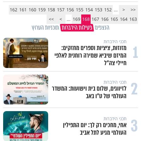
162
161
160
159
158
157
156
155
154
153
152
...
<
<<
>>
>
...
169
168
167
166
165
164
163
הנצפים
פעילות הידברות
תוכניות הערוץ
תכני הידברות
1
מזוזות, ציציות וספרים מחזקים:
המיזם שיביא שמירה רוחנית לאלפי
חיילי צה"ל
2
תכני הידברות
לזיווגים, שלום בית וישועות: המשדר
העולמי של ט"ו באב
3
תכני הידברות
אחי, מחכים רק לך: יום התפילין
העולמי מגיע לתל אביב