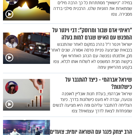
במילה "נישואין" מסתתרות כל כך הרבה מילים
שמתארות את הזוגיות שלנו. הרבנית סילבי ברדה
מסבירה. צפו
"ראיתי אדם שבור ומרוסק": דבי וינטר על
המפגש עם האיש שגרם למות בעלה
ישראל וינטר ז"ל נהרג במקום לאחר שהתנגש
בכבאית שביצעה פניית פרסה אסורה. שנים לאחר
מכן, אלמנתו נפגשה עם הנהג האחראי ואף
ביקשה מבית המשפט לא לשלוח אותו לכלא. צפו
בקטע מהריאיון עימה
שיראל אברהמי - כיצד להתגבר על
כישלונות?
שיראל אברהמי, בעלת חנות אונליין לאופנה
צנועה, עברה לא מעט כישלונות בדרך. כיצד
הצליחה להתגבר עליהם ומה היא מציעה לנשים
שמפחדות לצאת לדרך עצמאית? צפו
הרב יצחק פנגר עם השראה יומית: צועדים