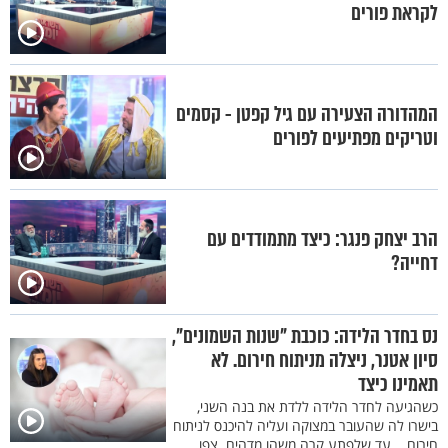
לקראת פורים
המהדורה הצעירה עם גיל קפטן - קסמים
וטריקים מפתיעים לפורים
הרב יצחק פנגר: כיצד מתמודדים עם
דחייה?
נס בחדר הלידה: כוכבת "שנות השמונים",
סיון אטנר, ניצלה מניתוח חירום. לא
תאמינו כיצד
כשהגיעה לחדר הלידה ללדת את בנה השני,
בישרו לה שהעובר במצוקה ועליה להיכנס לניתוח
חירום... עד שלפתע קרה משהו מדהים. צפו