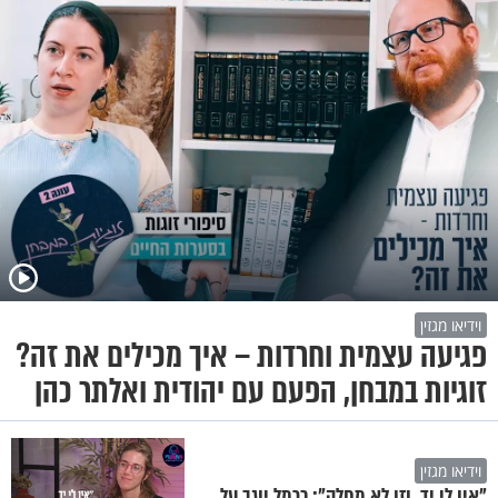
וידיאו מגזין
פגיעה עצמית וחרדות – איך מכילים את זה?
זוגיות במבחן, הפעם עם יהודית ואלתר כהן
וידיאו מגזין
"אין לי יד, וזו לא מחלה": כרמל יוגב על