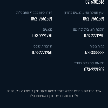
02-6301516
יעוץ תמיכה וסיוע לנשים בהריון
דיווח וסיוע במקרי התבוללות
052-9551591
052-9551591
הזמנת חוגי בית (בחינם)
נופשים
073-2221270
073-2221290
ממיר צופיה
הידברות שופס
073-2221250
073-3333333
נופשים וסמינרים בחו"ל
073-2221202
אתר הידברות החדש מוקדש לע"נ כלאפו גדעון רובין בן שרינה ז"ל. נתרם
ע"י בנו מוקירו, שי רובין ומשפחתו הי"ו