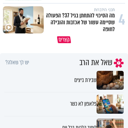
תכני הידברות
4
מה הסיכוי להתחתן בגיל 37? הפעולה
שסיימה עשור של אכזבות והובילה
לחופה
באיזה ארץ לומדים יותר גמרא בדרום
קצרים
קוריאה או בישראל?
כל מה שנשבר יכול להיבנות מחד
שאל את הרב
יש לך שאלה?
שבירת ביצים
פלאפון לא כשר
לימוד הלכות בכל יום