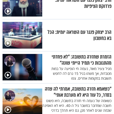
הרב יצחק פנגר עם השראה יומית:
פרדוקס הציפיות
הרב יצחק פנגר עם השראה יומית: הכל
בא בחשבון
הזמרת שחזרה בתשובה: "לא פחדתי
מהתגובות כי תמיד הייתי שונה"
מגיל צעיר מאוד, נעמה חי הופיעה על במות
מכובדות, אך משהו בגיל 15 גרם לה לחפש
תשובות במקומות אחרים. צפו
"כשאמא חזרה בתשובה, אמרתי לה שזה
בסדר, כל עוד היא לא מערבת אותי"
כשאמה של נעמה חי חזרה בתשובה, היא פשוט
חשבה שמדובר במשבר גיל ה-40. היא לא האמינה
שכמה שנים לאחר מכן, גם היא תהלך בדרכי