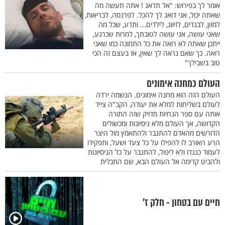
אומר לך בפירוש: "אל תדאג ! אתה תעשה מה
שאתה יכול, אני דואג לך להכל. לפרנסה, לבריאות,
למזון, לבגדים, לזיווג, לילדים... ותדע, שכל מה
שאני עושה, אני עושה לטובתך, למרות שכרגע,
ייתכן שאתה לא רואה את כל התמונה כמו שאני
רואה. כך שאם נראה לך שאין, אז בעצם זה הכי
טוב בשבילך"
העולם כמחנה אימונים
העולם הזה הוא מחנה אימונים. הנשמה ירדה
לעולם בשליחות למלא את יעודה, הקב"ה צייד
אותה עם ספר הנחיות מדויק שזה התורה
הקדושה, אך העולם מלא ניסיונות ומכשולים
הדורשים מהאדם להתגבר ולהתאמץ מול היצר
הרע האורב לו להפילו על כל צעד ושעל, ותפקידו
לעמוד כנגדו ולא ליפול, להתגבר על כל הניסיונות
ולהביט קדימה אל העולם הבא, שם התכלית
חיים עם בטחון - חלק ז’