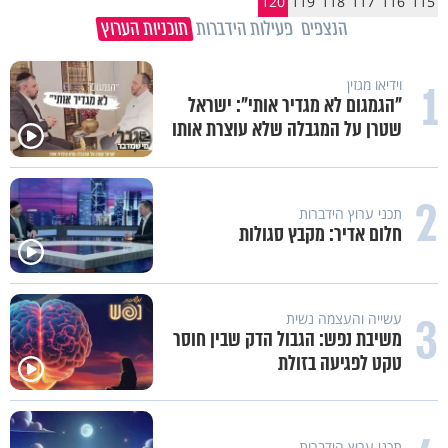
120
119
118
117
116
115
הנצפים
פעילות הידברות
תוכניות הערוץ
1
וידיאו מגזין
"הגמגום לא מגדיר אותי": ישראל
שטרן על המגבלה שלא עוצרת אותו
2
תכני ערוץ הידברות
חלום אדיר: מקבץ סגולות
3
עשייה והעצמה נשית
משיבת נפש: הגבול הדק שבין חוסר
טקט לפגיעה בזולת
תכני ערוץ הידברות