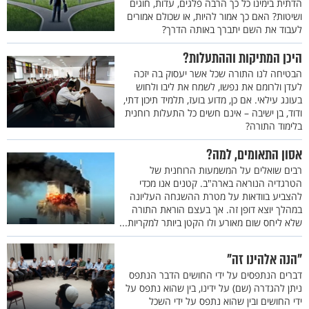
הדתית בימינו כל כך הרבה פלגים, עדות, חוגים
ושיטות? האם כך אמור להיות, או שכולם אמורים
לעבוד את השם יתברך באותה הדרך?
היכן המתיקות וההתעלות?
הבטיחה לנו התורה שכל אשר יעסוק בה יזכה
לעדן ולרומם את נפשו, לשמח את ליבו ולחוש
בעונג עילאי. אם כן, מדוע בועז, תלמיד תיכון דתי,
ודוד, בן ישיבה – אינם חשים כל התעלות רוחנית
בלימוד התורה?
אסון התאומים, למה?
רבים שואלים על המשמעות הרוחנית של
הטרגדיה הנוראה בארה"ב. קטנים אנו מכדי
להצביע בוודאות על מטרת ההשגחה העליונה
במהלך יוצא דופן זה. אך בעצם הוראת התורה
שלא ליחס שום מאורע ולו הקטן ביותר למקריות...
"הנה אלהינו זה"
דברים הנתפסים על ידי החושים הדבר הנתפס
ניתן להגדרה (שם) על ידינו, בין שהוא נתפס על
ידי החושים ובין שהוא נתפס על ידי השכל