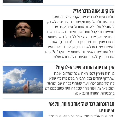
אלוקים, אתה מדבר אלי?
כולנו רוצים להרגיש את הקב"ה בצורה חיה
ומוחשית, ולנהל עמו תקשורת דו צדדית - לא רק
להתפלל אליו, לעבוד אותו ולחשוב עליו. אנו
חפצים גם לקבל ממנו אות חיים... כשהיו נביאים
בעם ישראל, אדם היה יכול ללכת לנביא ולשמוע
ממנו באופן ברור מה רצון הקב"ה ממנו, והאם
מעשיו רצויים או לא. בימינו, אין עוד נביאים. האם
בכל זאת ישנה אפשרות לשמוע את הקב"ה? קבלו
את המדריך לשפת הסימנים של בורא עולם
איך הוכיחה התורה שיש א-לוקים?
מי היה מאמין לפני מאה שנה שתקום אומה
שתרדוף יהודים בכל רחבי העולם כולו כדי שלא
להותיר מהם זכר? ועוד שאחרי כל זה עם ישראל
ישוב לארצו? ועוד לומר שכל זה היה כתוב במפורש
בהבטחות התורה והנביאים?
10 הוכחות לכך שה’ אוהב אותך, על אף
הייסורים
"אם קיים אלוקים טוב ואוהב, אז מדוע קיים סבל