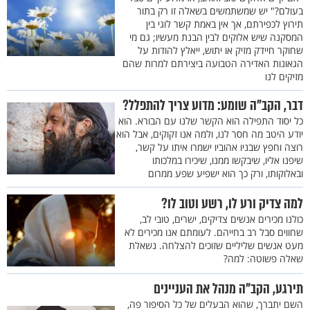
בעולם?" יש שמשתמשים בשאלה זו רק בתור
תירוץ לכפירתם, אך אין באמת קשר לוגי בין
המסקנה שיש אלוקים לבין הבנת מעשיו; גם מי
שחוקר חיידק מזיק או יתוש, ייאלץ להודות על
הגאונות האדירה הטבועה ביצירתם למרות שהם
מזיקים לנו
דבר, הקב"ה שומע: מדוע צריך להתפלל?
כל יסוד התפילה הוא הקשר שלנו עם הבורא. הוא
יודע היטב מה חסר לנו, ולמה אנו זקוקים, אבל הוא
רוצה וחפץ שבניו אהוביו ישמרו איתו על קשר,
שיפנו אליו, שיבקשו ממנו, שיכירו במלכותו
ובאלוקותו, ורק כך הוא ישפיע שפע ממרום
למה צדיק ורע לו, רשע וטוב לו?
כולנו מכירים אנשים צדיקים, ישרים, טובי לב,
שחווים סבל רב בחייהם. לעומתם אנו מכירים לא
מעט אנשים שליליים שזוכים להצלחה. נשאלת
שאלה פשוטה: למה?
תירגע, הקב"ה מנהל את העניינים
השם יתברך, שהוא הבעלים של כל הסיפור פה,