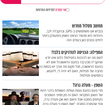
אני מסכים
למדיניות הפרטיות
מחשב מסלול מחדש
בכביש אנו משתמשים ב-GPS, ובהקבלה לכך,
היהדות היא מכשיר הניווט האמין והמעודכן ביותר
לחיים נכונים כאן בעולם הזה
התפילה: הכניסה לנודניקים בלבד!
לשם מה יש להרבות בתפילות? כלום אינו יודע
שהקב"ה מבין כבר בפעם הראשונה? ואם לא
בפעם הראשונה, מכל מקום מה צורך יש בכמות כה
מרובה של תפילות, האם לא יהיה די, לדוגמא,
בחמישים תפילות?
השפן - מעלה גרה?
מדי פעם בפעם צצות ועולות השאלות בדבר זיהויו
של השפן המקראי: האם זה מין ממיני השפנים
הקיימים בזמננו אנו? והאם הוא אכן מעלה גרה,
וכפי שהתורה כותבת: "ואת השפן כי מעלה גירה