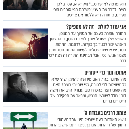
הוא ופרסה לא יפריס..." (ויקרא יא, פס ו). לכן
ראיתי לברר את העניין כשלמה מפי סופרים ומפי
ספרים, כי תורה היא וללמוד אנו צריכים
אני עוזר לזולת - זה לא מספיק?
התורה אומרת בעצם אל תסמוך על המצפון
האנושי שלך שיוביל אותך למקום הנכון, כי המצפון
האנושי יכול לבגוד בך בקלות. לדוגמה, המתות
חסד. יש אנשים שיכולים לעשות המתת חסד מתוך
מצפון אנושי נטו, אבל מבחינת התורה זה רצח לכל
דבר
אמונה תוך כדי ייסורים
מהי אמונה בה'? האם פירושה להאמין שה' ימלא
כל משאלות לבי לטובה, כפי שהייתי רוצה? האם
מה שאני רוצה בהכרח טוב עבורי? הרב ארז משה
דורון צולל לשורשי הנפש, ומבאר את תפקידם של
הייסורים בחיינו
צומת דרכים בעבודת ה’
נושא האחדות בעם ישראל הינו אחד מעמודי
התווך של היהדות. אם כך, כיצד ייתכן שיש ביהדות