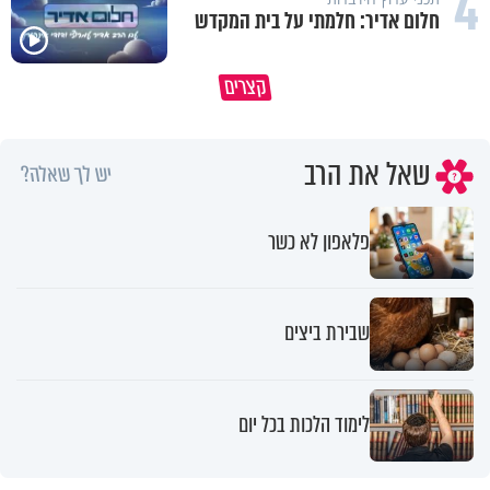
4
חלום אדיר: חלמתי על בית המקדש
הברכה האמיתית ששום תפילה לא
תום עוז: "אם הייתי אתאיסט, היי
קצרים
יכולה להגיע אליה
היום בדיכאון קליני"
שאל את הרב
יש לך שאלה?
פלאפון לא כשר
שבירת ביצים
לימוד הלכות בכל יום