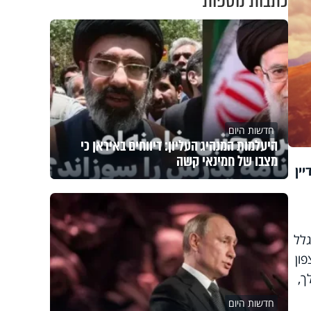
כתבות נוספות
חדשות היום
היעלמות המנהיג העליון: דיווחים באיראן כי
מצבו של חמינאי קשה
ין
גלל
ון
ך,
חדשות היום