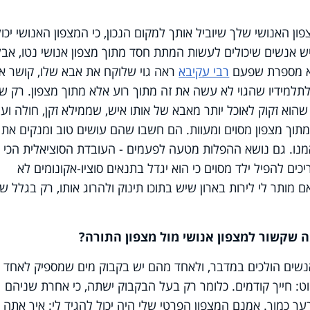
 האנושי שלך שיוביל אותך למקום הנכון, כי המצפון האנושי יכול
ש אנשים שיכולים לעשות המתת חסד מתוך מצפון אנושי נטו, אבל
רא מספרת שפעם
רבי עקיבא
ראה גוי שלוקח את אבא שלו, קושר או
 לתלמידיו שהגוי לא עשה את זה מתוך רוע אלא מתוך מצפון. רק ש
שהוא זקוק לאוכל יותר מאבא של אותו איש, שממילא זקן, חולה ועו
תוך מצפון מסוים ומעוות. הם חשבו שהם עושים טוב ומנקים את
אמנו. גם נושא ההפלות מטעה לפעמים - העובדת הסוציאלית הכי
ם להפיל ילד מסוים כי הוא יגדל בתנאים סוציו-אקונומים לא
ם מותר לי לירות בארון שיש בתוכו תינוק ולהרוג אותו, רק בגלל ש
ה שקשור למצפון אנושי מול מצפון התורה?
נשים הולכים במדבר, ולאחד מהם יש בקבוק מים שמספיק לאחד
וט: חייך קודמים. כלומר רק בעל הבקבוק ישתה, כי אחרת שניהם
עך כמוך. אמנם המצפון הפרטי שלי היה יכול להגיד לי: איך אתה י