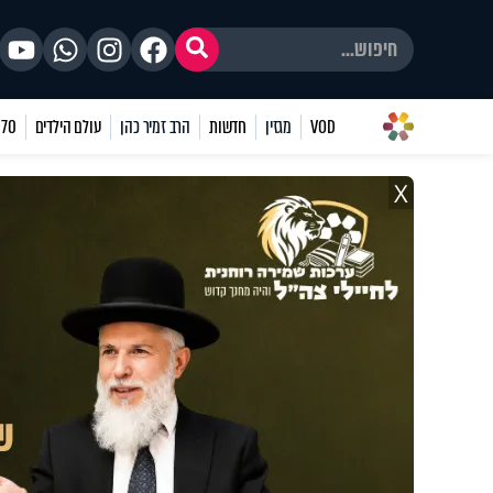
VOD
מגזין
חדשות
הרב זמיר כהן
עולם הילדים
70 שאלות
X