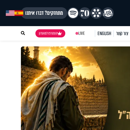
מתחזקים? דברו איתנו
צור קשר
ENGLISH
LIVE
הצטרפו למועדון