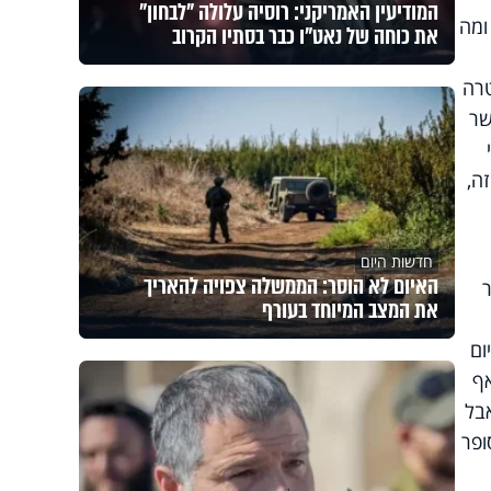
המודיעין האמריקני: רוסיה עלולה "לבחון"
ומה
את כוחה של נאט"ו כבר בסתיו הקרוב
טרה
שר
ה,
חדשות היום
האיום לא הוסר: הממשלה צפויה להאריך
את המצב המיוחד בעורף
ום
אף
בל
ופר