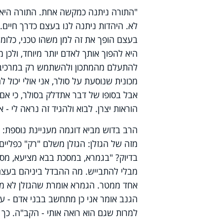
"התורה ניתנה כמקשה אחת. התורה היא 
לא. היהדות ניתנה לנו בעצם כדרך חיים
בעצם הופך את זה למן משהו טכני, כלומ
היא להפוך אותך לאדם יותר מיוחד, ולכן
להתעלם מהמתכון ולהשתמש רק במרכיבים
מכונית שנוסעת על סולר, אני אולי יכול 
אבל בסופו של דבר אתדלק בסולר, כי אם
הוראות יצרן. לבוא ולהגיד זה נראה לי 
הרב בדוש מביא דוגמה מעניינת נוספת: ה
מזה של הגזלן: הגזלן משלם "רק" כפליי
בדיוק? "בגמרא, במסכת בבא מציעא, מסבי
מבלי להתבייש. מה ההבדל ביניהם בעצם?
אחד ממטר. הגמרא אומרת שהגזלן לא מת
הגנב אומר אני כן מתחשב בבני אדם - עו
למרות שגם הוא רואה אותי - הקב"ה. כ