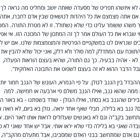
לא איזשהו תפריט של מסעדה שאתה יושב ומחליט מה נראה לך 
. אם אתה מצמצם את כל היהדות לנושאים שבין אדם לחברו, אתה
ר משהו ששומר עלינו כדי שלא נשתולל. זו לא מטרת התורה. המ
 מי שברא את כל העולם אמר לך זה המתכון של המכונה הזו. אי אפ
 שנראים לנו במשקפיים הפרטיות והמצומצמות שלנו. אם יש לי
להתווכח עם המתדלק למה סולר ולא דלק, ואני יכול שלא להבין את ז
 לא - אהיה בבעיה. כך גם התורה, שהיא בעצם הוראות הפעלה,
- אבל הדבר ההוא לא זה בעצם לשפוט את התבונה האלוקית".
הבדל בין הגנב לגזלן. על פי הגמרא, העונש של הגנב חמור יותר
ם ממה שהוא גנב, ואילו הגנב משלם פי ארבעה או חמישה. למה
רים שהגנב בא בסתר, ואילו הגזלן - שודד בשפתנו - בא באור הי
 גנב בא בלילה, מבלי שאף אחד יראה. גזלן בא ביום, לא רואה 
חשב בקב"ה וגם לא באנשים שעלולים לראות אותו לאור היום. א
בדה שאני בא בלילה כדי שלא יראו אותי. אבל יש אחד שאני לא ס
ך גם אדם שמתחשב בבני האדם שמסביבו, אבל מתעלם מהקב"ה,