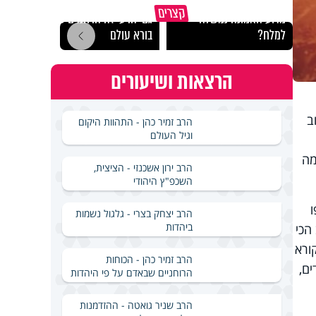
קצרים
מדוע האמונה נמשלה
גם ׳הרע׳ זה הרחמים של
האם מ
למלח?
בורא עולם
בשבת
הרצאות ושיעורים
ב
הרב זמיר כהן - התהוות היקום
וגיל העולם
מה
הרב ירון אשכנזי - הציצית,
השכפ"ץ היהודי
הרב יצחק בצרי - גלגול נשמות
ביהדות
הכי
ורא
הרב זמיר כהן - הכוחות
ים,
הרוחניים שבאדם על פי היהדות
הרב שניר גואטה - ההזדמנות