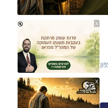
X
🔇
פון
X