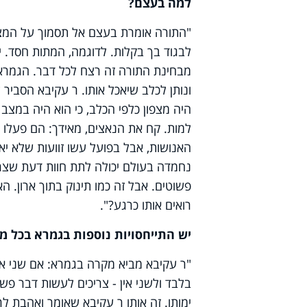
למה בעצם?
"התורה אומרת בעצם אל תסמוך על המצפון
לבגוד בך בקלות. לדוגמה, המתות חסד. י
מבחינת התורה זה רצח לכל דבר. הגמ
ונותן לכלב שיאכל אותו. ר עקיבא הסביר
היה מצפון כלפי הכלב, כי הוא היה במצב 
למות. קח את הנאצים, מאידך: הם פעלו מ
האנושות, אבל בפועל עשו זוועות שלא י
נחמדה בעולם יכולה לתת חוות דעת שצריכי
פשוטים. אבל זה כמו תינוק בתוך ארון. הא
רואים אותו כרגע?".
יש התייחסויות נוספות בגמרא בכל מ
"ר עקיבא מביא מקרה בגמרא: אם שני א
בלבד ולשני אין - צריכים לעשות דבר פש
ימותו. זה אותו ר עקיבא שאומר ואהבת לר