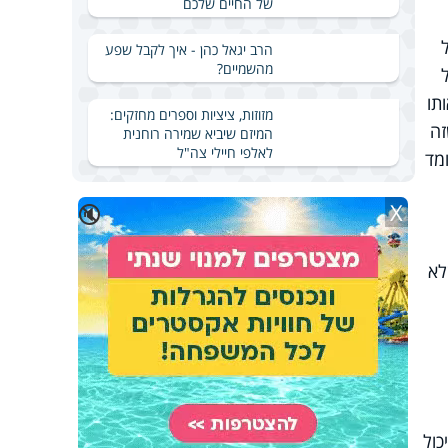
של החיים שלכם
הרב יגאל כהן - איך לקבל שפע
מהשמיים?
תו
מזוזות, ציציות וספרים מחזקים:
זה
המיזם שיביא שמירה רוחנית
לאלפי חיילי צה"ל
מד
X
🔇
לא
כול