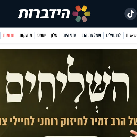
למתחילים
שאל את הרב
זמני היום
עלון
שופס
מחלקות
תרומות