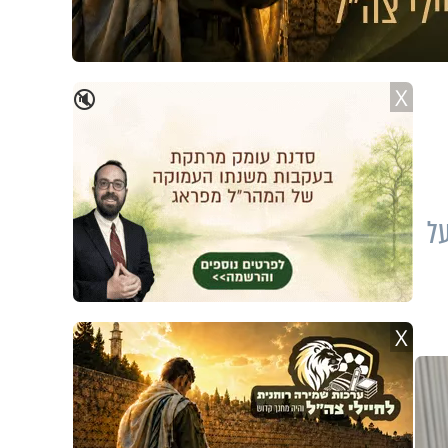
X
🔇
על
X