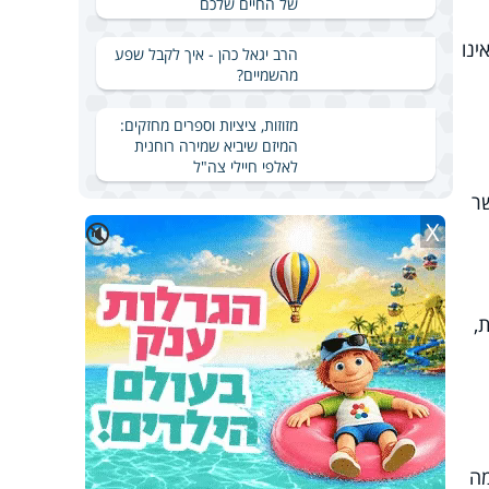
של החיים שלכם
נו
הרב יגאל כהן - איך לקבל שפע
מהשמיים?
מזוזות, ציציות וספרים מחזקים:
המיזם שיביא שמירה רוחנית
לאלפי חיילי צה"ל
ר
X
🔇
,
מה