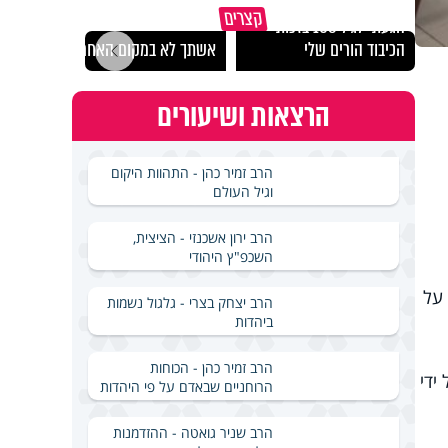
קצרים
הגעתי לגיל 108 בזכות
נבחר
הכיבוד הורים שלי
אשתך לא במקום האחרון
ישרא
הרצאות ושיעורים
הרב זמיר כהן - התהוות היקום
וגיל העולם
הרב ירון אשכנזי - הציצית,
השכפ"ץ היהודי
על
הרב יצחק בצרי - גלגול נשמות
ביהדות
הרב זמיר כהן - הכוחות
ידי
הרוחניים שבאדם על פי היהדות
הרב שניר גואטה - ההזדמנות