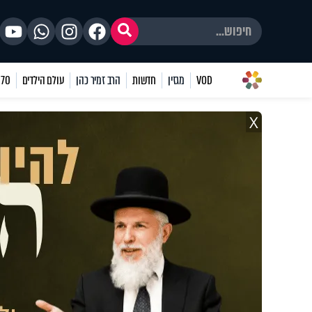
VOD
מגזין
חדשות
הרב זמיר כהן
עולם הילדים
70 שאלות
X