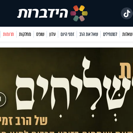
למתחילים
שאל את הרב
זמני היום
עלון
שופס
מחלקות
תרומות