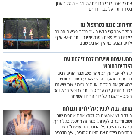
את כל אלה לגבי ההורים שלנו?" – מיטל בוארון
בטור חותך על כיבוד הורים
זהירות: סכנה בטרמפולינה
מחקר אמריקני חדש חושף סכנת פציעה חמורה
לילדים המקפצים בטרמפולינה. יותר מ-92 אלף
ילדים נפגעו במהלך ארבע שנים
חמש עצות שיעזרו לכם ליהנות עם
הילדים בחופש
עוד לא עבר זמן רב מהחופש, וכבר הורים רבים
מבועתים מהעובדה שנשאר עוד יותר מחודש
להעסיק את הילדים. אז הנה כמה עצות שיעזרו
לכם ההורים, להיערך טוב יותר לחופש הבא, והכי
חשוב – לשמור על קור הרוח והשמחה
מותק, גבול לפניך: על ילדים וגבולות
הילדים לא שומעים בקולכם? אתם אומרים שוב
ושוב ומדברים לקירות? כמה זה מתסכל בגיל הרך,
כמה זה מדאיג בגיל הבוגר. מה עושים? כיצד
מחדירים בילדים את הציות להורים, ואיך מדברים