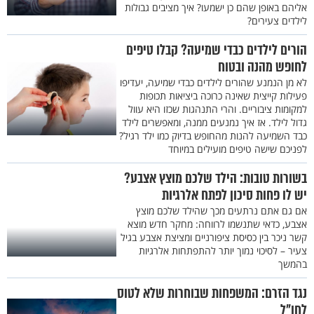
אליהם באופן שהם כן ישמעו? איך מציבים גבולות
לילדים צעירים?
הורים לילדים כבדי שמיעה? קבלו טיפים
לחופש מהנה ובטוח
לא מן הנמנע שהורים לילדים כבדי שמיעה, יעדיפו
פעילות קייצית שאינה כרוכה ביציאות תכופות
למקומות ציבוריים. והרי התנהגות שכזו היא עוול
גדול לילד. אז איך נמנעים ממנה, ומאפשרים לילד
כבד השמיעה להנות מהחופש בדיוק כמו ילד רגיל?
לפניכם שישה טיפים מועילים במיוחד
בשורות טובות: הילד שלכם מוצץ אצבע?
יש לו פחות סיכון לפתח אלרגיות
אם גם אתם נרתעים מכך שהילד שלכם מוצץ
אצבע, כדאי שתנשמו לרווחה: מחקר חדש מוצא
קשר ניכר בין כסיסת ציפורניים ומציצת אצבע בגיל
צעיר – לסיכוי נמוך יותר להתפתחות אלרגיות
בהמשך
נגד הזרם: המשפחות שבוחרות שלא לטוס
לחו"ל