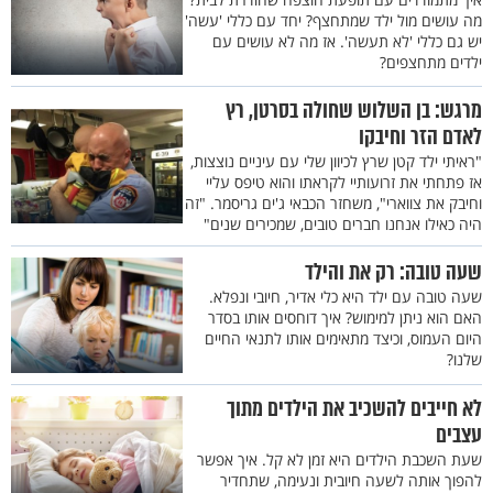
מה עושים מול ילד שמתחצף? יחד עם כללי 'עשה'
יש גם כללי 'לא תעשה'. אז מה לא עושים עם
ילדים מתחצפים?
מרגש: בן השלוש שחולה בסרטן, רץ
לאדם הזר וחיבקו
"ראיתי ילד קטן שרץ לכיוון שלי עם עיניים נוצצות,
אז פתחתי את זרועותיי לקראתו והוא טיפס עליי
וחיבק את צווארי", משחזר הכבאי ג'ים גריסמר. "זה
היה כאילו אנחנו חברים טובים, שמכירים שנים"
שעה טובה: רק את והילד
שעה טובה עם ילד היא כלי אדיר, חיובי ונפלא.
האם הוא ניתן למימוש? איך דוחסים אותו בסדר
היום העמוס, וכיצד מתאימים אותו לתנאי החיים
שלנו?
לא חייבים להשכיב את הילדים מתוך
עצבים
שעת השכבת הילדים היא זמן לא קל. איך אפשר
להפוך אותה לשעה חיובית ונעימה, שתחדיר