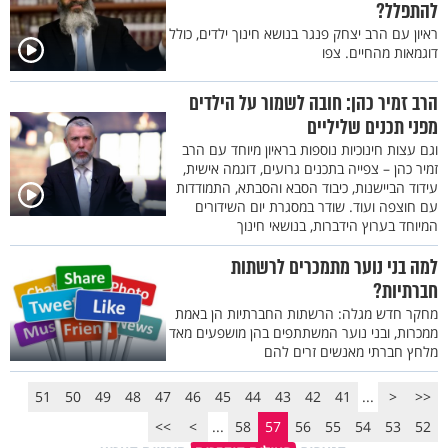
להתפלל?
ראיון עם הרב יצחק פנגר בנושא חינוך ילדים, כולל
דוגמאות מהחיים. צפו
הרב זמיר כהן: חובה לשמור על הילדים
מפני תכנים שליליים
וגם עצות חינוכיות נוספות בראיון מיוחד עם הרב
זמיר כהן – צפייה בתכנים גרועים, דוגמה אישית,
עידוד הביישנות, כיבוד הסבא והסבתא, התמודדות
עם חוצפה ועוד. שודר במסגרת יום השידורים
המיוחד בערוץ הידברות, בנושאי חינוך
למה בני נוער מתמכרים לרשתות
חברתיות?
מחקר חדש מגלה: הרשתות החברתיות הן באמת
ממכרות, ובני נוער המשתתפים בהן מושפעים מאד
מלחץ חברתי מאנשים זרים להם
51
50
49
48
47
46
45
44
43
42
41
...
<
<<
>>
>
...
58
57
56
55
54
53
52