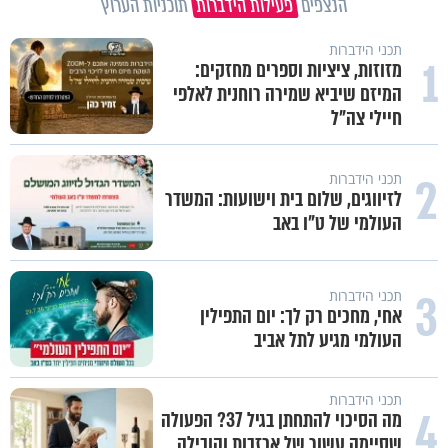
הנצפים
פעילות הידברות
תוכניות הערוץ
תכני הידברות
1
מזוזות, ציציות וספרים מחזקים:
המיזם שיביא שמירה רוחנית לאלפי
חיילי צה"ל
2
תכני הידברות
לזיווגים, שלום בית וישועות: המשדר
העולמי של ט"ו באב
3
תכני הידברות
אחי, מחכים רק לך: יום התפילין
העולמי מגיע לתל אביב
תכני הידברות
4
מה הסיכוי להתחתן בגיל 37? הפעולה
שסיימה עשור של אכזבות והובילה