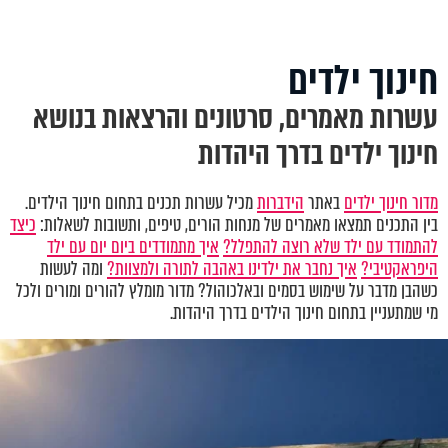
חינוך ילדים
עשרות מאמרים, סרטונים והרצאות בנושא
חינוך ילדים בדרך היהדות
מדור חינוך ילדים
באתר
הידברות
מכיל עשרות תכנים בתחום חינוך הילדים.
בין התכנים תמצאו מאמרים של מנחות הורים, טיפים, ותשובות לשאלות:
כיצד
להתמודד עם ילד שלא רוצה להתפלל?
איך מתמודדים ביום יום עם ילד
היפראקטיבי?
איך נחבר את ילדינו באהבה לתורה ולמצוות?
ומה לעשות
כשהבן מדבר על שימוש בסמים ובאלכוהול? מדור מומלץ להורים ומורים ולכל
מי שמתעניין בתחום חינוך הילדים בדרך היהדות.