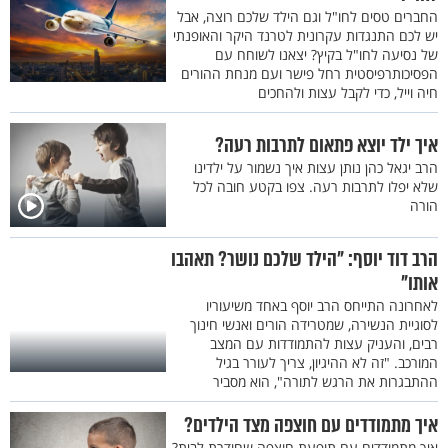
החברים טסים לחו"ל וגם הילד שלכם רוצה, אבל
יש לכם התנגדות עקרונית לטרנד היקר והאופנתי
של נסיעה לחו"ל בקיץ? יצאנו לשוחח עם
הפסיכותרפיסטית רחל פישר ועם מנחת ההורים
חיה וייל, כדי לקבל עצות ולהחכים
איך ילד יוצא פתאום לתרבות רעה?
הרב יגאל כהן נותן עצות איך נשמור על ילדינו
שלא יפלו לתרבות רעה. צפו בקטע חובה לכל
הורה
הרב דוד יוסף: "הילד שלכם נושר? תאהבו
אותו"
לאחרונה התייחס הרב יוסף באחד משיעוריו
לסוגיית הנשירה, שמטרידה הורים ואנשי חינוך
רבים, והעניק עצות להתמודדות עם המצב
המורכב. "זה לא ההיגיון, צריך לעורר בגיל
ההתבגרות את הרגש לתורה", הוא מסביר
איך מתמודדים עם חוצפה מצד הילדים?
איך מתמודדים עם תופעת חוצפה שחודרת לבית?