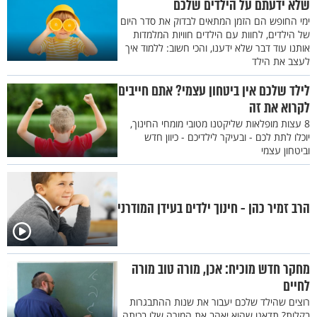
שלא ידעתם על הילדים שלכם
ימי החופש הם הזמן המתאים לבדוק את סדר היום
של הילדים, לחוות עם הילדים חוויות המלמדות
אותנו עוד דבר שלא ידענו, והכי חשוב: ללמוד איך
לעצב את הילד
לילד שלכם אין ביטחון עצמי? אתם חייבים
לקרוא את זה
8 עצות מופלאות שליקטנו מטובי מומחי החינוך,
יוכלו לתת לכם - ובעיקר לילדיכם - כיוון חדש
וביטחון עצמי
הרב זמיר כהן - חינוך ילדים בעידן המודרני
מחקר חדש מוכיח: אכן, מורה טוב מורה
לחיים
רוצים שהילד שלכם יעבור את שנות ההתבגרות
בקלות? תדאגו שהוא יאהב את המורה שלו בכיתה