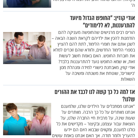
ה'
אודי קוזין: "החופש הגדול מיועד
להתרעננות, לא ללימודים"
הורים רבים מרגישים שהחופשה מעניקה להם
הזדמנות להכין את ילדיהם לקראת השנה הבאה –
לשנן אתם את חומרי הלימוד, לתת להם להציץ
בספרי הלימוד החדשים, ולוודא שהם זוכרים למלא
את חוברות החופש. האם באמת חשוב לעשות
זאת, או שמא החופש נועד להתרעננות בלבד?
אודי קוזין, מאבחנת כישורי למידה ומנהלת מכון
'כישורים', שוטחת את משנתה ומשיבה על
השאלות
אז למה כל כך קשה לנו לכבד את ההורים
שלנו?
"אנחנו מסתכלים על הילדים שלנו, שלמענם
אנחנו מוותרים על כל כך הרבה. מוותרים על
שעות שינה, על מרבית חיי החברה שלנו, על
הוצאות עבור עצמנו, ובקיצור – מקדישים את כל
כולנו למענם, ומקווים שבבוא היום הם יידעו
להעריך ולומר תודה. אך האם אנחנו באמת עושים