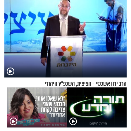
הרב ירון אשכנזי - הציצית, השכפ"ץ היהודי