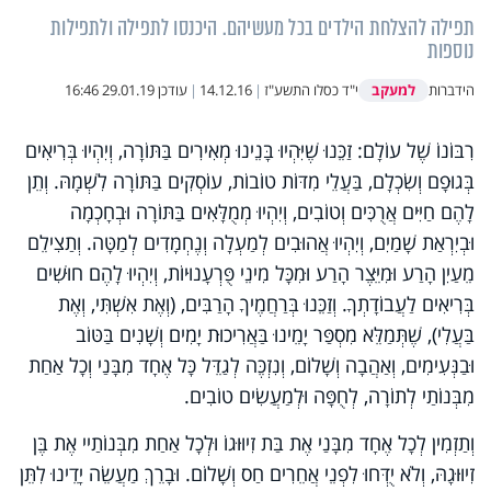
תפילה להצלחת הילדים בכל מעשיהם. היכנסו לתפילה ולתפילות
נוספות
למעקב
הידברות
י"ד כסלו התשע"ז
|
14.12.16
|
עודכן
29.01.19 16:46
רִבּוֹנוֹ שֶׁל עוֹלָם: זַכֵּנוּ שֶׁיִּהְיוּ בָּנֵינוּ מְאִירִים בַּתּוֹרָה, וְיִהְיוּ בְּרִיאִים
בְּגוּפָם וְשִׂכְלָם, בַּעֲלֵי מִדּוֹת טוֹבוֹת, עוֹסְקִים בַּתּוֹרָה לִשְׁמָהּ. וְתֵן
לָהֶם חַיִּים אֲרֻכִּים וְטוֹבִים, וְיִהְיוּ מְמֻלָּאִים בַּתּוֹרָה וּבְחָכְמָה
וּבְיִרְאַת שָׁמַיִם, וְיִהְיוּ אֲהוּבִים לְמַעְלָה וְנֶחְמָדִים לְמַטָּה. וְתַצִילֵם
מֵעַיִן הָרַע וּמִיֵּצֶר הָרַע וּמִכָּל מִינֵי פֻּרְעָנוּיוֹת, וְיִהְיוּ לָהֶם חוּשִׁים
בְּרִיאִים לַעֲבוֹדָתְךָ. וְזַכֵּנוּ בְּרַחֲמֶיךָ הָרַבִּים, (וְאֶת אִשְׁתִּי, וְאֶת
בַּעֲלִי), שֶׁתְּמַלֵּא מִסְפַּר יָמֵינוּ בַּאֲרִיכוּת יָמִים וְשָׁנִים בַּטּוֹב
וּבַנְּעִימִים, וְאַהֲבָה וְשָׁלוֹם, וְנִזְכֶּה לְגַדֵּל כָּל אֶחָד מִבָּנַי וְכָל אַחַת
מִבְּנוֹתַי לְתוֹרָה, לְחֻפָּה וּלְמַעֲשִׂים טוֹבִים
.
וְתַזְמִין לְכָל אֶחָד מִבָּנַי אֶת בַּת זִיוּוּגוֹ וּלְכָל אַחַת מִבְּנוֹתַיי אֶת בֶּן
זִיוּוּגָהּ, וְלֹא יֻדְּחוּ לִפְנֵי אֲחֵרִים חַס וְשָׁלוֹם. וּבָרֵךְ מַעֲשֵׂה יָדֵינוּ לִתֵּן