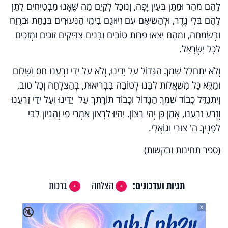
לָהֶם מֹהַר וּמַתָּן בְּעַיִן יָפָה, וְנוּכַל לְקַיֵּם מַה שֶּׁאָנוּ מַבְטִיחִים לִתֵּן
לָהֶם בְּלִי נֶדֶר, וּלְהַשִׂיאָם עִם זִיוּוּגָם בִּיְמֵי הַנְּעוּרִים בְּנַחַת וּבְרֶוַח
וּבְשִׂמְחָה, וּמֵהֶם יֵצְאוּ פֵּרוֹת טוֹבִים וּבָנִים צַדִּיקִים זוֹכִים וּמְזַכִּים
לְכָל יִשְׂרָאֵל
.
וְלֹא יִתְחַלֵל שִׁמְךָ הַגָּדוֹל עַל יָדֵינוּ, וְלֹא עַל יְדֵי זַרְעֵנוּ חַס וְשָׁלוֹם
וּמַלֵּא כָּל מִשְׁאֲלוֹת לִבֵּנוּ לְטוֹבָה בִּבְרִיאוּת, בְּהַצְלָחָה וְכָל טוּב,
וְיִתְגַּדֵּל כְּבוֹד שִׁמְךָ הַגָּדוֹל וְכָבוֹד תּוֹרָתְךָ עַל יָדֵינוּ וְעַל יְדֵי זַרְעֵנוּ
וְזֶרַע זַרְעֵנוּ, אָמֵן כֵּן יְהִי רָצוֹן. יִהְיוּ לְרָצוֹן אִמְרֵי פִי וְהֶגְיוֹן לִבִּי
לְפָנֶיךָ ה' צוּרִי וְגוֹאֲלִי
.
(ספר תחינות ובקשות
(
תגיות ועדכונים:
הצלחה
ברכות
X
🔇