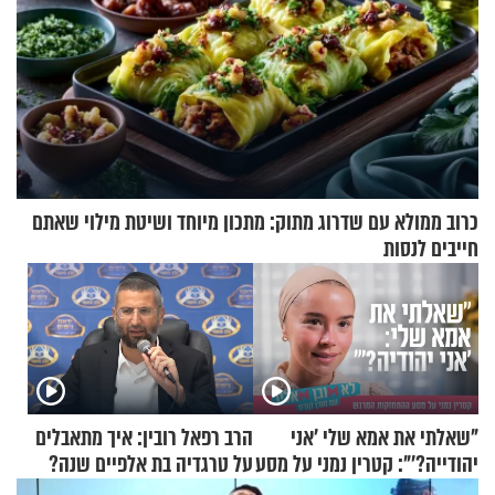
כרוב ממולא עם שדרוג מתוק: מתכון מיוחד ושיטת מילוי שאתם
חייבים לנסות
"שאלתי את אמא שלי 'אני
הרב רפאל רובין: איך מתאבלים
יהודייה?'": קטרין נמני על מסע
על טרגדיה בת אלפיים שנה?
ההתחזקות המרגש