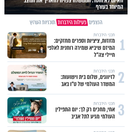
האיום לא הוסר: הממשלה צפויה להאריך את המצב
המיוחד בעורף
הנצפים
פעילות הידברות
תוכניות הערוץ
תכני הידברות
1
מזוזות, ציציות וספרים מחזקים:
המיזם שיביא שמירה רוחנית לאלפי
חיילי צה"ל
2
תכני הידברות
לזיווגים, שלום בית וישועות:
המשדר העולמי של ט"ו באב
3
תכני הידברות
אחי, מחכים רק לך: יום התפילין
העולמי מגיע לתל אביב