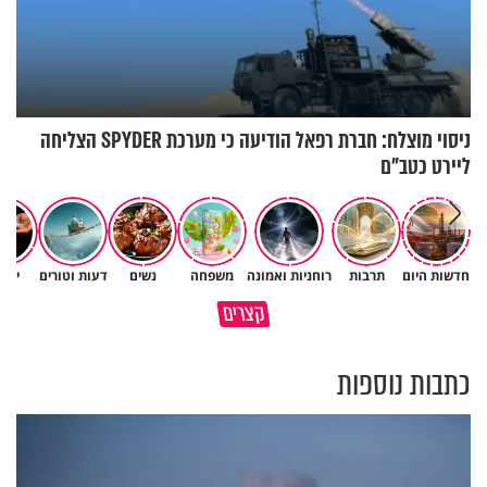
ניסוי מוצלח: חברת רפאל הודיעה כי מערכת SPYDER הצליחה
ליירט כטב"ם
חדשות היום
תרבות
רוחניות ואמונה
משפחה
נשים
דעות וטורים
יהד
תעצרו לפני שאתם מוציאים דיבה
קצרים
על ציבור שלם
מתכון ל׳שבת שלום׳
כתבות נוספות