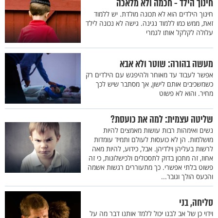
חינוך הילד - חכמה ולא מלאכה
חינוך הילדים הוא לא תכונה מולדת. יש ללמוד
זאת, ממש כמו ללמוד נגינה. גישה לא נכונה לילד
עלולה לקלקל אותו לגמרי
מעשה בהורה: שוטר ולא אבא
אפשר לעבוד עד מאוחר ולהיפגש עם הילדים רק
כשמשכיבים אותם לישון, אך מסתבר שיש לכך
מחיר. והוא לא פשוט
שליטה עצמית: למה את כועסת?
נשים ואימהות רבות עושות מאמצים להיות
מושלמות. הן לא כועסות לעולם ותמיד עומדות
לרשות בעליהן וילדיהן. אבל, כידוע, להיות מאה
אחוז, זה מתכון בדוק לתסכולים ולכישלונות, כי זה
פשוט בלתי אפשרי. כך מתעוררים רגשות אשמה
והכעס הולך וגובר...
סליחה, בני
וידוי כן של אב לבנו יכול ללמד אותנו דבר מה על