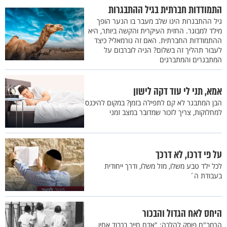
התמודדות חברתית בגיל ההתבגרות
גיל ההתבגרות הינו שלב מעבר בו הנער הופך
מילד למבוגר. החזית העיקרית והקשה ביותר, היא
ההתמודדות החברתית. האם זה נורמאלי? כיצד
לעבור תהליך זה בשלום? הניה לוברבום על
המתבגרים והמתברגים
אמא, תני לי עוד דקה לישון
הבן המתבגר לא קם לתפילה בזמן? במקום להיכנס
למחלוקות, צריך לזכור שמדובר במצב זמני
על פי דרכו, לא דרכך
לכל ילד טבע משלו, מזל משלו, ודרך ייחודית
בעבודת ה´
היחס לאח הגדול והבכור
הרמב"ם פוסק להלכה: "אדם חייב בכבוד אחיו