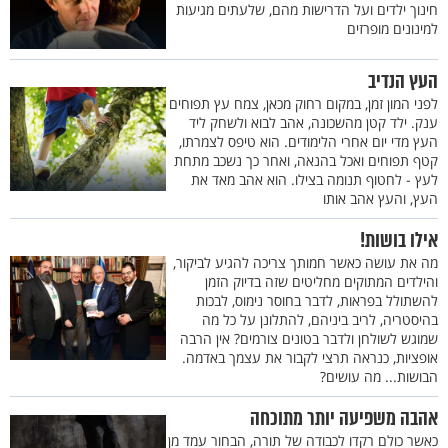
חינוך ילדים ועל הדרישות מהם, שלעתים מגיעות
למינונים מופרזים
העץ הנדיב
לפני המון זמן, במקום רחוק מכאן, צמח עץ תפוחים
ענק. ילד קטן מהשכונה, אהב לבוא ולשחק ליד
העץ מדי יום אחרי הלימודים. הוא טיפס לצמרתו,
קטף תפוחים ואכל בהנאה, ואחר כך נשכב מתחת
לעץ - לחטוף תנומה בצילו. הוא אהב מאד את
העץ, והעץ אהב אותו
אילו בושות!
מה את עושה כאשר חמותך צריכה להגיע לביקור,
והילדים המתוקים מחליטים שזה בדיוק הזמן
להשתולל בפראות, לדבר בחוסר נימוס, לבכות
בהיסטריה, לריב ביניהם, להתלונן על כל מה
שמוגש לשולחן ולדבר בטונים צורמים? אין הרבה
אופציות, כנראה תרצי לקבור את עצמך באדמה.
הבושות... מה עושים?
אהבה משפיעה יותר מתוכחה
כאשר כולם רקדו לכבודה של תורה, הבחור עמד מן