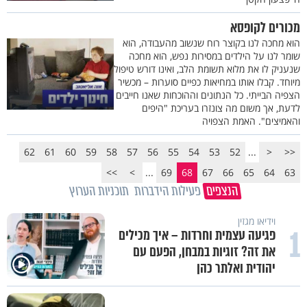
מכורים לקופסא
הוא מחכה לנו בקוצר רוח שנשוב מהעבודה, הוא
שומר לנו על הילדים במסירות נפש, הוא מחכה
שנעניק לו את מלוא תשומת הלב, ואינו דורש טיפול
מיוחד. קבלו אותו במחיאות כפיים סוערות – מכשיר
הצפיה הבייתי. כל הנתונים וההוכחות שאנו חייבים
לדעת, אך משום מה צונזרו בעריכת "היפים
והאמיצים". האמת הצפויה
62
61
60
59
58
57
56
55
54
53
52
...
<
<<
>>
>
...
69
68
67
66
65
64
63
הנצפים
פעילות הידברות
תוכניות הערוץ
וידיאו מגזין
1
פגיעה עצמית וחרדות – איך מכילים
את זה? זוגיות במבחן, הפעם עם
יהודית ואלתר כהן