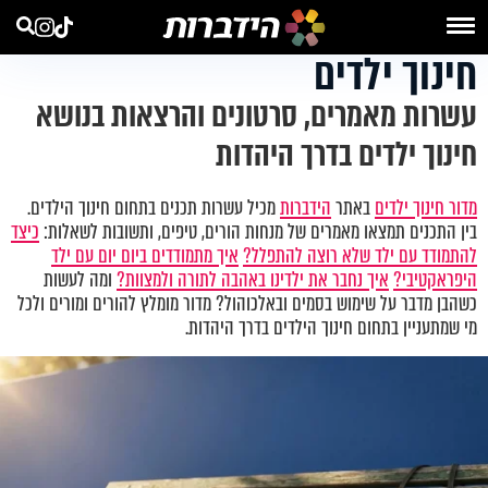
חינוך ילדים
עשרות מאמרים, סרטונים והרצאות בנושא
חינוך ילדים בדרך היהדות
מדור חינוך ילדים
באתר
הידברות
מכיל עשרות תכנים בתחום חינוך הילדים.
בין התכנים תמצאו מאמרים של מנחות הורים, טיפים, ותשובות לשאלות:
כיצד
להתמודד עם ילד שלא רוצה להתפלל?
איך מתמודדים ביום יום עם ילד
היפראקטיבי?
איך נחבר את ילדינו באהבה לתורה ולמצוות?
ומה לעשות
כשהבן מדבר על שימוש בסמים ובאלכוהול? מדור מומלץ להורים ומורים ולכל
מי שמתעניין בתחום חינוך הילדים בדרך היהדות.