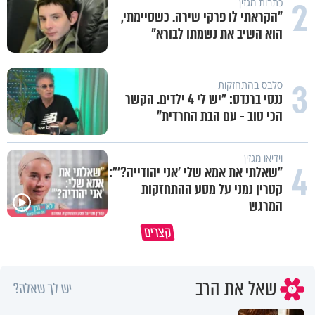
2
כתבות מגזין
"הקראתי לו פרקי שירה. כשסיימתי,
הוא השיב את נשמתו לבורא"
3
סלבס בהתחזקות
ננסי ברנדס: "יש לי 4 ילדים. הקשר
הכי טוב - עם הבת החרדית"
וידיאו מגזין
4
"שאלתי את אמא שלי 'אני יהודייה?'":
קטרין נמני על מסע ההתחזקות
המרגש
האם אפשר להפוך קללה לברכה?
קצרים
רק ביחד מגיעים עד הסוף
מסר מפרשת השבוע
שאל את הרב
יש לך שאלה?