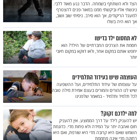
הצד ולא השתתף בשמחה. הדבר נגע מאוד ללבי.
ניגשתי אליו וביקשתי ממנו במאור-פנים להצטרף
למעגל הריקודים, אך הוא סירב. ניסיתי שוב ושוב,
אך הוא היה בשלו
לא תחסום ילד בדישו
חסמת את הצרכים החברתיים של הילד? הוא
יחפש אותם במקום אחר, ולאו דווקא במקום חיובי
יותר
העוצמה שיש בעידוד התלמידים
על עוצמתו של עידוד התלמידים, ועל ההשפעה
שיש לנו ההורים והמורים בעצם אמירת מילה טובה
לכל תלמיד ותלמיד - במאמר שלפנינו
למה ילדכם זקוק?
יש להעניק לילד על דרך הממוצע. אין להעניק
חום ואהבה יתר על המידה ולא פחות מדי. כדוגמת
השמש שאם היא קרובה מדי היא שורפת, ואם היא
רחוקה מדי אינה מחממת