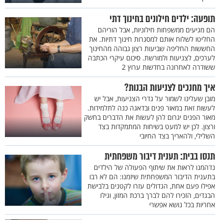
תופעה: ילדים חילונים בחינוך דתי
הם מגיעים ממשפחות חילוניות, אבל הוריהם
החליטו לשלוח אותם למסגרות חינוך דתיות. את
החששות החליפה שביעות רצון גבוהה מהחינוך
לערכים, לצניעות ולמורשת. סיכום עיקרי הכתבה
ששודרה לאחרונה בחדשות ערוץ 2
איך מחנכים לצניעות הבנות?
מובן שעלינו לשמור על גדרי הצניעות, אבל יש
לעשות זאת במאור פנים ובדאגה כנה לתלמידות.
מאור הפנים יגרום להן לעשות את הדברים בחשק
ורצון. לכן יש למעט בשיחות המתמקדות בצד
השלילי, ולהאריך בצד החיובי
תנסו בבית: תענית דיבור משפחתית
נדהמנו לראות את שיתוף הפעולה של הילדים
בתענית הדיבור המשפחתית שיזמנו: הם לא רבו
אפילו פעם אחת, הגדולים עזרו לקטנים בלבישת
הבגדים, הזכירו להם לברך ברכת המזון, וגילו
אחריות בכל נושא אפשרי