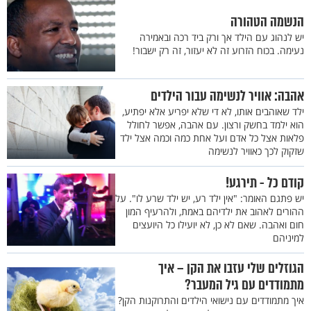
הנשמה הטהורה
יש לנהוג עם הילד אך ורק ביד רכה ובאמירה
נעימה. בכוח הזרוע זה לא יעזור, זה רק ישבור!
אהבה: אוויר לנשימה עבור הילדים
ילד שאוהבים אותו, לא די שלא יפריע אלא יפתיע,
הוא ילמד בחשק ורצון. עם אהבה, אפשר לחולל
פלאות אצל כל אדם ועל אחת כמה וכמה אצל ילד
שזקוק לכך כאוויר לנשימה
קודם כל - תירגע!
יש פתגם האומר: "אין ילד רע, יש ילד שרע לו". על
ההורים לאהוב את ילדיהם באמת, ולהרעיף המון
חום ואהבה. שאם לא כן, לא יועילו כל היועצים
למיניהם
הגוזלים שלי עזבו את הקן – איך
מתמודדים עם גיל המעבר?
איך מתמודדים עם נישואי הילדים והתרוקנות הקן?