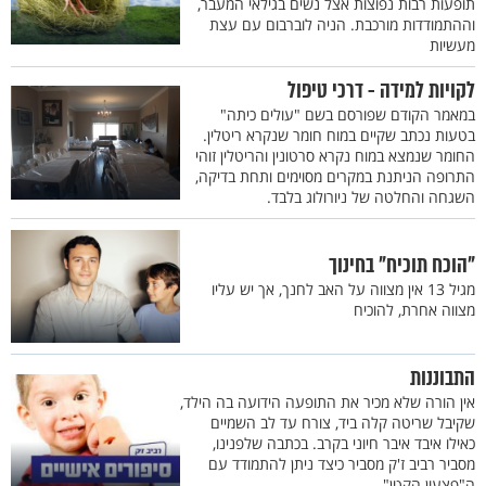
תופעות רבות נפוצות אצל נשים בגילאי המעבר,
וההתמודדות מורכבת. הניה לוברבום עם עצת
מעשיות
לקויות למידה - דרכי טיפול
במאמר הקודם שפורסם בשם "עולים כיתה"
בטעות נכתב שקיים במוח חומר שנקרא ריטלין.
החומר שנמצא במוח נקרא סרטונין והריטלין זוהי
התרופה הניתנת במקרים מסוימים ותחת בדיקה,
השגחה והחלטה של ניורולוג בלבד.
"הוכח תוכיח" בחינוך
מגיל 13 אין מצווה על האב לחנך, אך יש עליו
מצווה אחרת, להוכיח
התבוננות
אין הורה שלא מכיר את התופעה הידועה בה הילד,
שקיבל שריטה קלה ביד, צורח עד לב השמיים
כאילו איבד איבר חיוני בקרב. בכתבה שלפנינו,
מסביר רביב ז'ק מסביר כיצד ניתן להתמודד עם
ה"פצעון הקטן"