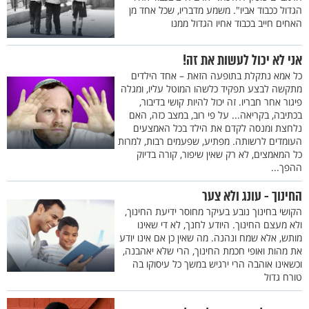
הגדול ככבוד אביו". משמע מדבריו, שכל אחד מן
האחים חייב בכבוד אחיו הגדול ממנו
אני לא יכול לעשות את זה!
כל אמא נתקלת בתופעה הזאת – אחד הילדים
מתקשה לבצע תפקיד כלשהו המוטל עליו, ומגלה
פיגור אחר חבריו. זה יכול להיות קושי בדיבור,
בכתיבה, בקריאה... על פי רוב, במצב כזה, האם
נלחצת ומנסה לקדם את הילד בכל האמצעים
העומדים לרשותה. מפתיע, שפעמים רבות, למרות
כל המאמצים, לא רק שאין שיפור, קורה בדיוק
ההפך...
החינוך - עונג ולא צער
הקושי בחינוך נובע בעיקר מחוסר ידיעת החינוך,
ולא מעצם החינוך. היודע לחנך, לא די שאינו
מותש, אלא שמח ונהנה. מה שאין כן אם אינו יודע
את מהות ואופי חכמת החינוך, הרי שלא יאהבנה,
וכשאינו אוהבה הרי ירגיש במשך כל עיסוקו בה
טורח גדול