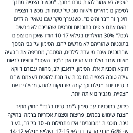
הצפיה לא אמור להוות גורם מחנך. "מכשיר הצפיה מחנך
לסיפוקים מהירים ולאיזה סוג של שטחיות. מכשיר הצפיה
וחינוך זה דבר והיפוכו". כשנערך סקר שבו נשאלו הילדים
"האם אתם צופים בתוכניות וסרטים שהוריכם לא מרשים
לכם?" 30% מהילדים בגילאי 10-17 הודו שאכן הם צופים
בתוכניות שהוריהם לא מרשים להם. הסימון על גבי המסך
שהתוכנית אינה מיועדת לילדים, מסתבר, מחריפה את הבעיה
משום שרוב הילדים אוהבים את ה"פרי האסור" ורוצים לראות
דווקא תוכניות אלו. הסימון, לדאבון לב, מהווה עבורם דווקא
עילה טובה לצפייה בתוכנית על מנת להוכיח לעצמם שהם
בוגרים יותר מגילם וכך קורה שבמקום למנוע מהילדים את
הצפייה, מגבירים אותה יותר.
כידוע, בתוכניות עם סימון ל"מבוגרים בלבד" החוק מתיר
הצגת שימוש בסמים, פריצות וסצנות אכזריות ברמה ובהיקף
ניכר. תוכניות "מבוגרים" אלו מתחילות מ- 10 בלילה, בעוד
ש- 64% מבני הנוער בגילאי 17-15, ושליש מגילאי 14-12