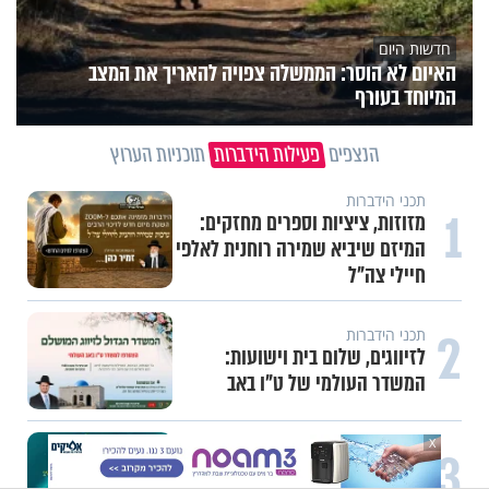
חדשות היום
האיום לא הוסר: הממשלה צפויה להאריך את המצב
המיוחד בעורף
הנצפים
פעילות הידברות
תוכניות הערוץ
תכני הידברות
1
מזוזות, ציציות וספרים מחזקים:
המיזם שיביא שמירה רוחנית לאלפי
חיילי צה"ל
2
תכני הידברות
לזיווגים, שלום בית וישועות:
המשדר העולמי של ט"ו באב
X
3
תכני הידברות
אחי, מחכים רק לך: יום התפילין