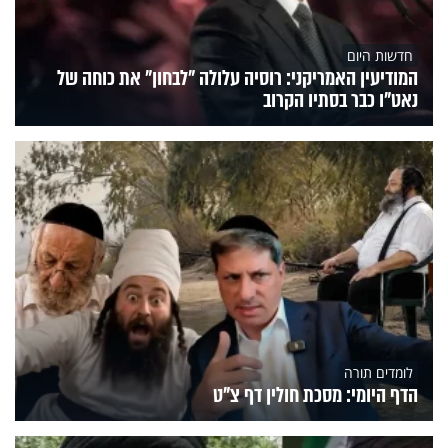
חדשות היום
המודיעין האמריקני: רוסיה עלולה "לבחון" את כוחה של
נאט"ו כבר בסתיו הקרוב
לומדים תורה
הדף היומי: מסכת חולין דף צ"ט