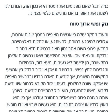
כמה חבל שאנו מפנימים את המסר הלא נכון הזה, הגורם לנו
לשנות את האופן בו אנו מרגישים כלפי עצמינו.
נזק נפשי ארוך טווח
ומעוד מחקר עולה כי אנשים הצופים במסך שנים ארוכות,
עלולים להיפגע במוחם, להשתגע, או לחלות באלצהיימר.
המדען פרופ משה אהרונסון מאוניברסיטת ת"א מסביר
"בדקתי ומצאתי שכ –% 70 מהידיעות שאנו נחשפים אליהן
בתקשורת, הן ידיעות לא נעימות, מעציבות, מפחידות
ומגבירות לחץ נפשי. מבחינה זו אכן אין כ"כ הבדל בין אמצעי
התקשורת השונים, אך לידיעות האלה ברדיו ובמכשיר הצפיה
יש אפקט שונה לחלוטין. בעיתון יכול הקורא לבחור איזו ידיעה
לקרוא ומאיזו להתעלם, הוא יכול להתייחס לידיעה ולשבץ
אותה בצורה פרופורציונאלית בתמונת עולמו. אך כשהוא
מאזין לרדיו או צופה בתוכניות, הוא נעשה שבוי ואין לו חופש
בחירה. משום כך אנשים שחשופים לצפיה במשך 30 שנה,