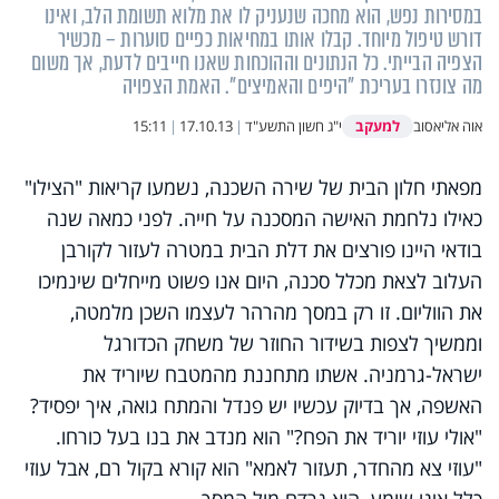
במסירות נפש, הוא מחכה שנעניק לו את מלוא תשומת הלב, ואינו
דורש טיפול מיוחד. קבלו אותו במחיאות כפיים סוערות – מכשיר
הצפיה הבייתי. כל הנתונים וההוכחות שאנו חייבים לדעת, אך משום
מה צונזרו בעריכת "היפים והאמיצים". האמת הצפויה
למעקב
אוה אליאסוב
י"ג חשון התשע"ד
|
17.10.13
|
15:11
מפאתי חלון הבית של שירה השכנה, נשמעו קריאות "הצילו"
כאילו נלחמת האישה המסכנה על חייה. לפני כמאה שנה
בודאי היינו פורצים את דלת הבית במטרה לעזור לקורבן
העלוב לצאת מכלל סכנה, היום אנו פשוט מייחלים שינמיכו
את הווליום. זו רק במסך מהרהר לעצמו השכן מלמטה,
וממשיך לצפות בשידור החוזר של משחק הכדורגל
ישראל-גרמניה. אשתו מתחננת מהמטבח שיוריד את
האשפה, אך בדיוק עכשיו יש פנדל והמתח גואה, איך יפסיד?
"אולי עוזי יוריד את הפח?" הוא מנדב את בנו בעל כורחו.
"עוזי צא מהחדר, תעזור לאמא" הוא קורא בקול רם, אבל עוזי
כלל אינו שומע, הוא נרדם מול המסך.