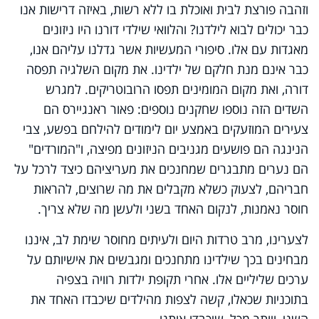
וזהבה פורצת לבית ואוכלת בו ללא רשות, באיזה דרישות אנו
כבר יכולים לבוא לילדנו? והלוואי שילדי דורנו היו ניזונים
מאגדות עם אלו. סיפורי המעשיות אשר גדלנו עליהם אנו,
כבר אינם מנת חלקם של ילדינו. את מקום השלגיה תפסה
דורה, ואת מקום המומינים תפסו הרובוטריקים. למגרש
השדים הזה נוספו שחקנים נוספים: פאור ראנגיירס הם
צעירים המוזעקים באמצע יום לימודים להילחם בפשע, צבי
הנינגה הם פושעים מגניבים הניזונים מפיצה, ו"המורדים"
הם נערים מתבגרים שמחנכים את מעריציהם כיצד לרכל על
חבריהם, לצעוק כשלא מקבלים את מה שרוצים, להראות
חוסר נאמנות, לנקום האחד בשני ולעשן מה שלא צריך.
לצערינו, מרב טרדות היום ולעיתים מחוסר שימת לב, איננו
מבחינים בכך שילדינו מתחנכים ומגבשים את אישיותם על
ערכים שליליים אלו. אחרי תקופת ילדות רוויה בצפיה
בתוכניות שכאלו, קשה לצפות מהילדים שיכבדו האחד את
השני, ויותר מכל, שיכבדו אותנו.