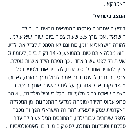
האמריקאי.
המצב בישראל
בידיעות אחרונות פורסמו הממצאים הבאים: "...הילד
הישראלי, אכן צורך 3.5 שעות צפיה ביום, שזהו שיא עולמי.
להורה הישראלי אין זמן, כוח וגם לא הסמכות לגדל את ילדיו,
והוא מבלה איתם כיום, בממוצע, כ- 14 דקות ביום, לעומת 3
שעות רק לפני עשור אחד". כך מפתח הילד אישיות נוטלת.
צריך להוריד אותו, להסיע אותו, להחזיר אותו ולטפל בכל
צרכיו. ביום רגיל ושגרתי זה אמור לגזול ממך ההורה, לא יותר
מ-14 דקות, אבל אחר כך עלולים להאשים אותך במכשיר
הצפיה שאתה רחוק מלעשות "הכל בשביל הילדים"... אומר
פרופ עמוס רולידר (מומחה למדעי ההתנהגות, מן המכללה
האקדמית עמק יזרעאל). "ההורה הישראלי הפך זה מכבר
לספק שירותים עבור ילדיו, המחונכים מגיל צעיר להיעדר
סבלנות וסובלנות מוחלט, לסיפוקים מיידיים ולאימפולסיביות".