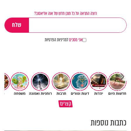
רוצה התראה על כל תוכן חדש של אוה אליאסוב?
אני מסכים
למדיניות הפרטיות
חדשות היום
יהדות
דעות וטורים
תרבות
רוחניות ואמונה
משפחה
נשי
גם ׳הרע׳ זה הרחמים של בורא
קצרים
מדוע האמונה נמשלה למלח?
עולם
כתבות נוספות