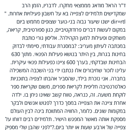
ד"ר הראל מודאג מממצאי מחקרו. לדבריו, הזמן הרב
שמקדישים תלמידים לצפייה בא על חשבון פעילויות אחרות. "
dir=rtl ישנו שיעור גבוה בני-נוער שצופים מחמש ביום
במקום לעשות דברים פרודוקטיביים, כגון ספורטיבית, קריאה,
משחקים ופעילות למען הקהילה?. אליסון גורי כותבת
במכתבה לעיתון מעריב: ?במסגרת עבודתי, סיימתי לבדוק
בחינות בגרות, בין היתר בנושא פעילות הפנאי. מתוך 630
הבחינות שבדקתי, בערך 600 ציינו כפעילות פנאי עיקרית.
עלינו לזכור שחיבורים אלו נכתבו ידי בני השכבה המשכילה
בחברה. אני נזכרת בילד, שהסביר אהבתו לצפיה בתוכניות
כאלטרנטיבה חליפית לקריאת ספרים, משום שקריאת ספר
לוקחת משעה. זה, כנראה, טווח קשב שאינו ניחן בו. ילדה
אחרת ציינה את הצפייה במסך כדרך לפגוש אנשים ולבקר
במקומות שונים. כלומר, החוויה המתווכת בינה לבין העולם
מספקת אותה מאשר המפגש הישיר. תלמידים רבים דווחו על
צפייה של ארבע שעות או יותר ביום.?
"לפני שהבן שלי מספיק