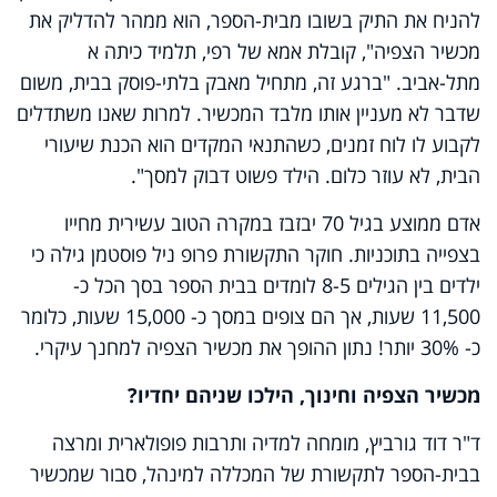
להניח את התיק בשובו מבית-הספר, הוא ממהר להדליק את
מכשיר הצפיה", קובלת אמא של רפי, תלמיד כיתה א
מתל-אביב. "ברגע זה, מתחיל מאבק בלתי-פוסק בבית, משום
שדבר לא מעניין אותו מלבד המכשיר. למרות שאנו משתדלים
לקבוע לו לוח זמנים, כשהתנאי המקדים הוא הכנת שיעורי
הבית, לא עוזר כלום. הילד פשוט דבוק למסך".
אדם ממוצע בגיל 70 יבזבז במקרה הטוב עשירית מחייו
בצפייה בתוכניות. חוקר התקשורת פרופ ניל פוסטמן גילה כי
ילדים בין הגילים 8-5 לומדים בבית הספר בסך הכל כ-
11,500 שעות, אך הם צופים במסך כ- 15,000 שעות, כלומר
כ- 30% יותר! נתון ההופך את מכשיר הצפיה למחנך עיקרי.
מכשיר הצפיה וחינוך, הילכו שניהם יחדיו?
ד"ר דוד גורביץ, מומחה למדיה ותרבות פופולארית ומרצה
בבית-הספר לתקשורת של המכללה למינהל, סבור שמכשיר