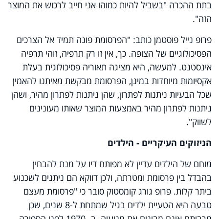
בתת ההכרה "בשביל להיות כמוהו אני חייב לרכוש את המוצר
הזה".
פרופ נייל פוסטמן כותב: "הפרסומת פונה תמיד אל הצרכים
הפסיכולוגיים של הצופה. כך, אין זו רק תרפיה, זוהי תרפיה
אינסטנט. למעשה, היא מציגה תאוריה פסיכולוגית בעלת
אקסיומות מיוחדות במינן, הפרסומת מבקשת מאיתנו להאמין
שכל הבעיות ניתנות לפתרון, שהן ניתנות לפתרון מהיר, ושהן
ניתנות לפתרון מהיר באמצעות המוצר שאותו מעונינים
לשווק".
הניזוקים העיקריים - הילדים
מוחם של הילדים עדיין לא מפותח דיו על מנת להבחין
בהבדל בין פרסומת ומטרתה, ולכן דווקא הם ניתנים לשכנוע
ביתר קלות. פרופ גורג קומסטוק סובר כי "פרסומת מעצם
טבעה היא הטעיית ילדים בגיל שמתחת ל-8 שנים, שכן
מרביתם אינם מבינים את מניעיה. ב- 1970 לפני הספירה,