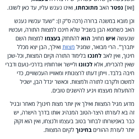
[ואז]
נפטר
האב
מתוכחתו
, ואינו נענש עליו, עד כאן לשונו.
וכן מובא במשנה ברורה (רכה ס"ק ז): "שעד עכשיו נענש
האב כשחטא הבן בשביל שלא חינכו למצוות התורה,
ועכשיו
שנעשה
איש
מחויב
הוא
להתחזק
בעצמו
למצוות השם
יתברך".
הרי מבואר, שמגיל
מצוות
ואילך, הבן יצא מכלל
חינוך, ואין לאב
לחנכו
בלימוד התורה וקיום המצוות, וכל-שכן
שאין להכריחו,
אלא
לכוונו
וליישר אורחותיו בדרכי-נועם ודברי
חיבה בלבד. וייתן דעתו לרצונותיו ומאווייו העכשוויים, כדי
למשכו ולקרבו לתורה ולמצוות. וכאשר יגדל הבן, ישכיל
להתעלות מעצמו ויגיע להישגים טובים.
מדוע מגיל המצוות ואילך אין יותר מצות חינוך? מאחר ובגיל
זה בא לעזרתו היצר-הטוב המנהיג אותו בדרך הישרה, יש
כבר באפשרותו לבחור בטוב בעצמו ולנצחו, ואין הוא זקוק
יותר לעזרת ההורים
בחינוך
לקיום המצוות.