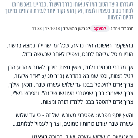
לעזרתו היצר הטוב המנהיג אותו בדרך הישרה, כבר יש באפשרותו
לבחור בטוב בעצמו ולנצחו, ואין הוא זקוק יותר לעזרת ההורים בחינוך
לקיום המצוות
למעקב
הרב דוד אהרוני
י"ג חשון התשע"ד
|
17.10.13
|
11:33
בהשקפה ראשונה היה נראה, שכל זמן שהילד נמצא ברשות
הוריו מוטל עליהם לחנכו, ואפילו לאחר שנעשה גדול.
אך מדברי חכמינו נלמד, שאין מצות חינוך לאחר שהגיע הבן
לגיל מצוות, וכפי שמובא במדרש (ב"ר סג י): "א"ר אלעזר,
צריך אדם להיטפל בבנו עד שלוש עשרה שנה. מכאן ואילך,
צריך שיאמר: ברוך שפטרני מעונשו של זה". ומפרש רש"י,
צריך אדם להטפל בבנו ללמדו תורה ומצוות.
והעץ יוסף מפרש: שפטרני מעונשו של זה - כי עד שלוש
עשרה שנה עודנו כוחותיו טמונים, וצריך לעמול לגלותם…
וכשנעשה בן שלוש עשרה, יש לו בחירה
בעצמו
,