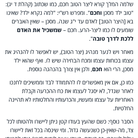
שלמה המלך קורא ליצר הטוב חכם, כמו שכתוב (קהלת ד יג):
"טוב ילד מסכן
וחכם
". ומפרש רש"י: "למה נקרא ילד? שאינו
בא [היצר הטוב] לאדם עד י"ג שנה. מסכן – שאין האברים
שומעים לו כמו ליצר-הרע. חכם –
שמשכיל את האדם
ללכת לדרך טובה
".
מאחר ויש לנער מנהיג (יצר הטוב), יש לאפשר לו להנהיג את
עצמו בכוחות עצמו ומכח הבחירה שיש לו. ואף שהוא ילד
מסכן, הרי הוא
חכם
, ולכן אין צורך בהנהגה נוספת.
כמו כן, אם אין מאפשרים לו להתמודד לבד וממשיכים לחנכו
לאחר שגדל, לא יסגל לעצמו את כח ההכרעה וקבלת
האחריות על עצמו ומעשיו, והכרעותיו והחלטותיו לא תהיינה
החלטיות.
הסבר נוסף: כשם שהעץ בעודו קטן ניתן ליישרו ולהטותו לכל
צד, מה-שאין-כן כשנעשה גדול. ומי שינסה בכל זאת ליישרו