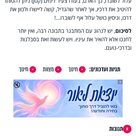
עלול לשוברו, כך האדם, בעודו צעיר לימים (קטן) ניתן להטותו
להיטיב את דרכיו, אך לאחר שהגדיל, קשה ליישרו ולכוון את
דרכו, וניסיון כושל עלול אף לשוברו...!
לסיכום
, יש לנהוג עם המתבגר בתבונה רבה, ואין יותר
לחנכו אלא להאיר את עיניו. ויש לעשות זאת בסבלנות
ובדרכי-נועם.
תגיות ועדכונים:
חינוך
מצוות
חינוך
X
🔇
תגובות
0