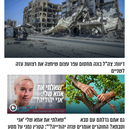
דיווח: צה"ל בונה מחסום עפר עצום שיחצה את רצועת עזה
לשניים
גם אתם גדלתם עם סבא
"שאלתי את אמא שלי 'אני
וסבתא? החוקרים אומרים שזה
יהודייה?'": קטרין נמני על מסע