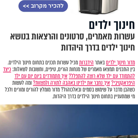
חינוך ילדים
עשרות מאמרים, סרטונים והרצאות בנושא
חינוך ילדים בדרך היהדות
מדור חינוך ילדים
באתר
הידברות
מכיל עשרות תכנים בתחום חינוך הילדים.
בין התכנים תמצאו מאמרים של מנחות הורים, טיפים, ותשובות לשאלות:
כיצד
להתמודד עם ילד שלא רוצה להתפלל?
איך מתמודדים ביום יום עם ילד
היפראקטיבי?
איך נחבר את ילדינו באהבה לתורה ולמצוות?
ומה לעשות
כשהבן מדבר על שימוש בסמים ובאלכוהול? מדור מומלץ להורים ומורים ולכל
מי שמתעניין בתחום חינוך הילדים בדרך היהדות.