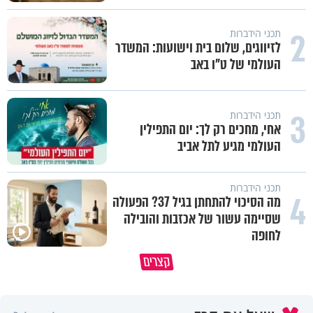
2
תכני הידברות
לזיווגים, שלום בית וישועות: המשדר
העולמי של ט"ו באב
3
תכני הידברות
אחי, מחכים רק לך: יום התפילין
העולמי מגיע לתל אביב
תכני הידברות
4
מה הסיכוי להתחתן בגיל 37? הפעולה
שסיימה עשור של אכזבות והובילה
לחופה
פותחים פתח קטן - ומקבלים עול
קצרים
תעשה עם האהבת השם שלך משהו
עצום