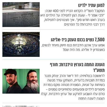
למען עתיד ילדינו
המקובל השל"ה הקדוש הכריז לפני 400 שנה:
"ולבי אומר לי - שעת רצון לתפילה על הילדים היא
בערב ראש חודש סיון". איך מצטרפים לתפילות,
דרך רבני הידברות? כל הפרטים
7,500 נשים בכנס הענק ביד-אליהו
אמש ערך ארגון הידברות כנס חיזוק מיוחד לנשים,
באצטדיון יד אליהו. מה היה שם?
העונה החמה בערוץ הידברות: חורף
תשע"ד
לראשונה בטלוויזיה: דוד ד'אור והרב יצחק פנגר
בסדרת תוכניות בלעדית, השחקן עודד מנשה
בשיחות על זוגיות, הסופרת מנוחה פוקס בסדרת
סיפורים לילדים ומטעמים טלוויזיוניים נוספים –
כולם עלו השבוע למרקע של ערוץ הידברות. קבלו
הצצה לעונה החמה