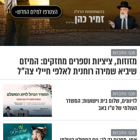
תכני הידברות
מזוזות, ציציות וספרים מחזקים: המיזם
שיביא שמירה רוחנית לאלפי חיילי צה"ל
תכני הידברות
לזיווגים, שלום בית וישועות: המשדר
העולמי של ט"ו באב
תכני הידברות
אחי, מחכים רק לך: יום התפילין העולמי