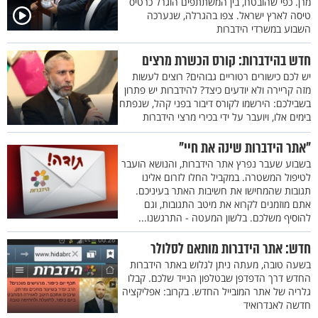
מרן. כפי שהובטח, בין המשתתפים הוגרל כרטיס
טיסה לארץ ישראל. צפו בהגרלה, שנערכה
השבוע במשרדי הידברות
חדש בהידברות: קורס הכשרת מרצים
יש לכם כישורים רטוריים גבוהים? רוצים לעשות
מזה קריירה ולא יודעים כיצד? להידברות יש פתרון
בשבילכם: הירשמו לקורס דיבור בפני קהל, שנפתח
בימים אלו, ויועבר על ידי בכירי מרצי הידברות
"אתר הידברות שינה את חיי"
בשבוע שעבר נפרץ אתר הידברות, והנושא הועבר
לטיפול המשטרה. במקביל החלו לזרום אלינו
תגובות שהמחישו את חשיבות האתר בעיניכם.
אתם מוזמנים לקרוא את מיטב התגובות, וגם
להוסיף משלכם. בלשון המעטה - התרגשנו...
חדש: אתר הידברות מותאם לסלולר
בשעה טובה, מעתה ניתן לגלוש באתר הידברות
החדש דרך הדפדפן שבטלפון הנייד שלכם. קבלו
גלריה של אתר המובייל החדש. בקרוב: אפליקציה
חדשה לאנדרואיד