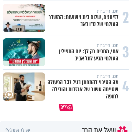
2
תכני הידברות
לזיווגים, שלום בית וישועות: המשדר
העולמי של ט"ו באב
3
תכני הידברות
אחי, מחכים רק לך: יום התפילין
העולמי מגיע לתל אביב
תכני הידברות
4
מה הסיכוי להתחתן בגיל 37? הפעולה
שסיימה עשור של אכזבות והובילה
לחופה
פותחים פתח קטן - ומקבלים עול
קצרים
תעשה עם האהבת השם שלך משהו
עצום
שאל את הרב
יש לך שאלה?