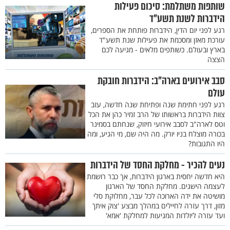
שותפות משתלמת: סיכום פעילות
הידברות לשנת תשע"ד
רגע לפני יום הדין, הידברות פותחת את הספרים,
עורכת מאזן ומסכמת את פעילות שנת תשע"ד
בארץ ובעולם. כשותפים מלאים - מגיעה לכם
הצצה
סבב אירועים בארה"ב: הידברות חובקת
עולם
רגע לפני חתימת שנה ופתיחת שנה חדשה, עזב
צוות הידברות בראשותו של הרב זמיר כהן את הכל
וטס לארה"ב לסבב אירועי חיזוק, שנחתם בסמינר
בכורה מוצלח בניו יורק. מה היה שם, מי הגיע, ומה
היו התגובות?
נעים להכיר - מחלקת החסד של הידברות
היא חדשה יחסית בארגון הידברות, אך כבר רושמת
לעצמה הישגים. מחלקת החסד של הארגון
מושיטה את ידה הארוכה לכל עבר, מחלוקת סלי
מזון, דרך עזרה לחיילים במהלך מבצע 'צוק איתן'
ועד עזרה ליולדות המגיעות למחלקת 'אמא'