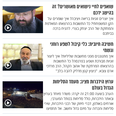
שואפים לחיי נישואים מאושרים? זה
בהישג ידכם
איך יוצרים זוגיות בריאה ויציבה? איך שומרים על
הקן המשפחתי? כל התשובות בהרצאתו המאלפת
והמחזקת של הרב יצחק בצרי. להניח ברכה
בביתכם
חשיבה חיובית: כלי קיבול לשפע רוחני
וגשמי
איך מתגוננים מפני מחשבות שליליות? איך ליצור
זוגיות מבורכת ושפע בפרנסה? כל התשובות
בהרצאתו המרתקת של אהוב הקהל, הרב מרדכי
ארם צובא. "ניצוץ קטן מדליק להבה בלב"
ערוץ הידברות מציג: מעמד הסליחות
הגדול בעולם
הערב בשעה 21:00 זה יקרה: משדר מיוחד בערוץ
ובאתר הידברות, כולל סליחות בכותל המערבי,
אורחים באולפן, דברי חיזוק של רבני הידברות, שירי
סליחות והכרזה על מיזם גדול וחשוב. אל תחמיצו