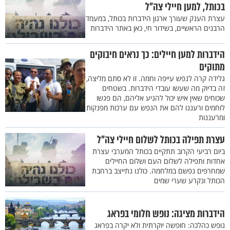
בכותל, למען חיילי צה"ל
עצרת הענק שעורך ארגון הידברות בכותל, במעמד
הרבנים הראשיים, בשידור חי, כאן באתר הידברות
הידברות למען חיילים: כך נראים חיבוקים
מתוקים
גלידה קרה לנפש עייפה וחמה. זו לא סתם מליצה,
זה בדיוק מה שעשו עובדי הידברות. בשטחים
שכוחים שאין איש יכול להגיע אליהם, הם פגשו
לוחמים ורעננו להם את הנפש עם ערכות מפנקות
ומרעננות
עצרת תפילה בכותל לשלום חיילי צה"ל
ביום רביעי הקרוב תתקיים בכותל המערבי עצרת
אחדות ותפילה לשלום העם ושלום החיילים
שמחרפים נפשם במלחמה. כולנו נתייצב ברחבת
הכותל ונקרע שערי שמים
הידברות מציגה: נופש חלומי בפראג
נופש כהלכה: חופשה יוקרתית ולא יקרה בפראג