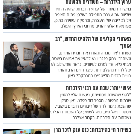
ערוץ הידברות – משדרים מהשטח
במשדר המיוחד של ערוץ הידברות, שהיה היחיד
שליווה את עצרת התפילה באולפן פתוח הצופה
אל לב ליבה של העצרת, ובהפקה עשירה בתוכן,
צפו מאות אלפי יהודים מרחבי הארץ והעולם
מאחורי הקלעים של הלהיט החדש, "רב
אומן"
כשדוד ד'אור מנחה ומארח את חבריו הזמרים,
וכשהרב יצחק פנגר יוצא לראיין את אנשים בשטח,
מבתי כלא ועד למרכז לעיוורים, נראה שהשילוב לא
יכול להיות מושלם יותר. כיצד חווים הרב והזמר
חוויית תכנית הלייטנייט המרתקת? ראיון
אישי יותר: שבת עם רבני הידברות
"לפני שהשבת מסתיימת, ניגשים אליי להזמין
שבתות נוספות", מספר דוד ספדג. "אין ספק
שהשבת גרמה להד של דיבורים חיוביים בישוב",
מספר דניאל סייג. בואו לשמוע על השבתות הבלתי
נשכחות עם הידברות. בקרוב אצלכם
בשידור חי בהידברות: כנס ענק לזכר מרן