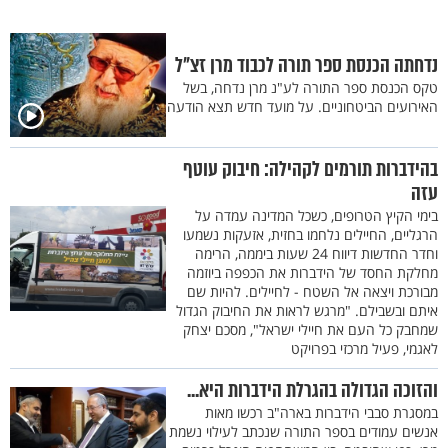
נדחתה הכנסת ספר תורה לכבוד מרן זצ"ל
טקס הכנסת ספר התורה לע"נ מרן נדחה, בשל
האירועים הביטחוניים. על מועד חדש תצא הודעה
בהידברות תורמים לקהילה: חיבוק עוטף
עזה
בימי הקיץ הטרופים, כשכל המדינה עמדה על
הרגליים, החיילים נלחמו בחזית, אזעקות נשמעו
וחדר החדשות דיווח 24 שעות ביממה, הרימה
מחלקת החסד של הידברות את הכפפה ביוזמה
מבורכת ויצאה אל השטח - לחיילים. להיות שם
איתם ובשבילם. "מרגש לראות את החיבוק הגדול
שמחבק כל העם את חיילי ישראל", מסכם יצחק
לאגמי, פעיל מרכזי בפרויקט
והזוכה הגדולה בהגרלת הידברות היא...
במסגרת סבבי הידברות בארה"ב רכשו מאות
אנשים עמודים בספר התורה שנכתב לעילוי נשמת