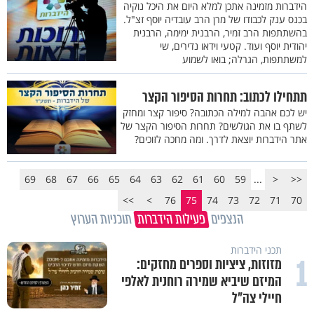
הידברות מזמינה אתכן למלא היום את היכל נוקיה
בכנס ענק לכבודו של מרן הרב עובדיה יוסף זצ"ל.
בהשתתפות הרב זמיר, הרבנית ימימה, הרבנית
יהודית יוסף ועוד. קטעי וידאו נדירים, שי
למשתתפות, הגרלה; בואו לשמוע
תתחילו לכתוב: תחרות הסיפור הקצר
יש לכם אהבה למילה הכתובה? סיפור קצר ומחזק
לשתף בו את הגולשים? תחרות הסיפור הקצר של
אתר הידברות יוצאת לדרך. ומה מחכה לזוכים?
69
68
67
66
65
64
63
62
61
60
59
...
<
<<
>>
>
76
75
74
73
72
71
70
הנצפים
פעילות הידברות
תוכניות הערוץ
תכני הידברות
1
מזוזות, ציציות וספרים מחזקים:
המיזם שיביא שמירה רוחנית לאלפי
חיילי צה"ל