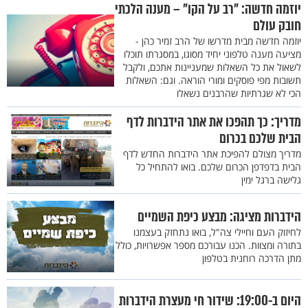
יוזמה חדשה: "רב על הקו" – מענה הלכתי
חובק עולם
יוזמה חדשה מבית מדרשו של הרב זמיר כהן -
מציעה מענה טלפוני יחיד מסוגו, במסגרתו תוכלו
לשאול את כל השאלות שמעניינות אתכם, ולקבל
תשובות מפי פוסקים ומורי הוראה. וגם: השאלות
הכי לא שגרתיות שהרבנים נשאלו
מדריך: כך תהפכו את אתר הידברות לדף
הבית שלכם בכרום
מדריך מצולם להפיכת אתר הידברות החדש לדף
הבית בדפדפן הכרום שלכם. בואו להתחיל כל
גלישה ברגל ימין
הידברות מציגה: מבצע כיפת השמיים
לחיזוק העם וחיילי צה"ל, בואו נתחזק בעצמנו
בתורה ומצוות. הכנו עבורכם מספר אפשרויות, כולל
מתן הדרכה רוחנית בטלפון
היום ב-19:00: שידור חי מעצרת הידברות