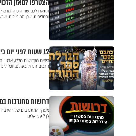
הצטרפו למאזן הזכוי
תתארו לכם שהיה כזה 'מרכז לי
והסליחות, שכן המוני בית יש
12 שעות לפני יום כיפור – מקבלים במתנה ספר תורה מהודר!
בימים הקדושים הללו, ארגון 'ה
הרבים הגדול בעולם, יוכל לזכו
דרושות מתנדבות במ
מערך המתנדבים של "הידברות
לך? פני אלינו