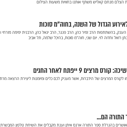
 הצלם מנחם קאליש משתף אותנו בחוויות משעות הצילום
לאירוע הגדול של השנה, בחוה"מ סוכות
 הענק, בהשתתפות הרב זמיר כהן, הרב פנגר, הרב יגאל כהן, הרבנית ימימה מזרחי וע
נתן רזאל וחדוה לוי. יום שני, חוה"מ סוכות, בהיכל שלמה, תל אביב
 מרצים 9 ייפתח לאחר החגים
ו לקורס המרצים של הידברות, אשר מעניק לכם כלים ומיומנות ליצירת הרצאה מרת
התורה הם...
אושרים בהגרלת ספר התורה ארגס איתן וענת מקבלים את השיחת טלפון המבשרת