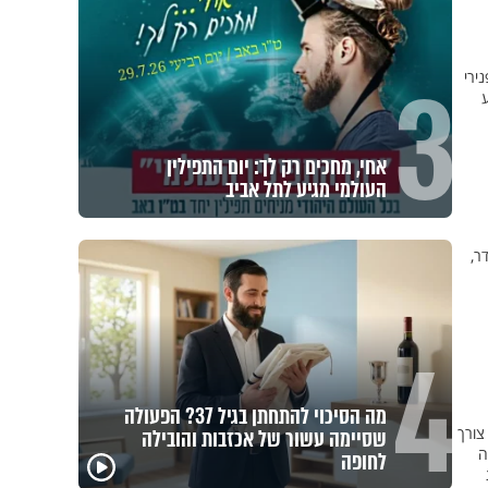
3
ירי
שבוע
אחי, מחכים רק לך: יום התפילין
העולמי מגיע לתל אביב
ר,
4
מה הסיכוי להתחתן בגיל 37? הפעולה
צורך
שסיימה עשור של אכזבות והובילה
ה
לחופה
הרגעים הקשים ביותר
"הגמג