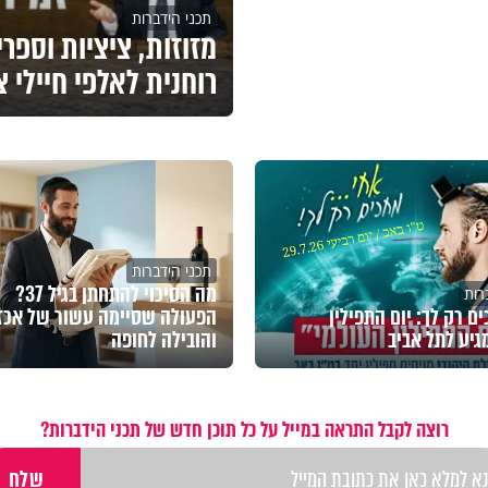
תכני הידברות
מזוזות, ציציות וספר
רוחנית לאלפי חיילי 
תכני הידברות
מה הסיכוי להתחתן בגיל 37?
רות
ם רק לך: יום התפילין
הפעולה שסיימה עשור של אכז
גיע לתל אביב
והובילה לחופה
רוצה לקבל התראה במייל על כל תוכן חדש של תכני הידברות?