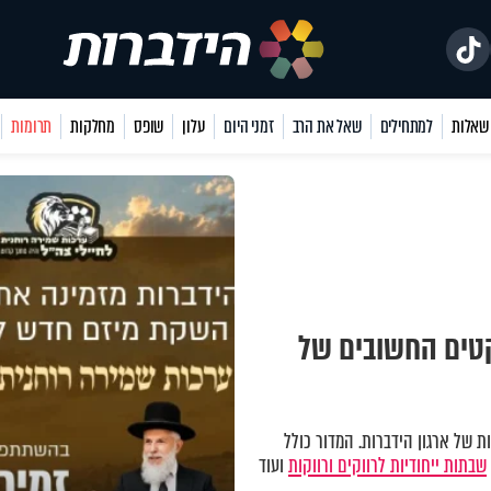
למתחילים
שאל את הרב
זמני היום
עלון
שופס
מחלקות
תרומות
קטים החשובים של
 של ארגון הידברות. המדור כולל
שבתות ייחודיות לרווקים ורווקות
ועוד