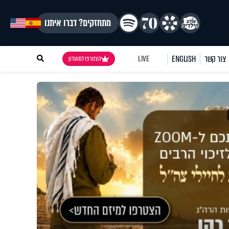
מתחזקים? דברו איתנו
צור קשר
ENGLISH
LIVE
הצטרפו למועדון