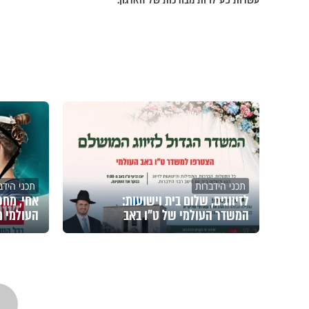
תכני הידברות
תכני הידב
לזיווגים, שלום בית וישועות:
אחי, מחכי
המשדר העולמי של ט"ו באב
העולמי מ