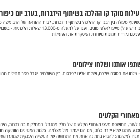
ילות מוקד קו ההלכה בשיתוף הידברות, בערב יום כיפור
שיתוף פעולה בין רבני 'קו ההלכה' בשיתוף הידברות, לבית ההוראה של הרב משה פנ
(בחסותו של בית החולים 'מעייני הישועה') סייעו לאלפי פונים, וענו על למעלה מ-13,000 שאלות הלכתיות - ב
לפניכם גלריית תמונות מיוחדת המסקרת את הפעילות
תפו אותנו ושלחו צילומים
 צלמו את הסוכה שלכם, ושלחו אלינו לפרסום. בין השולחים יוגרל ספר תהילים מהוד
מאחורי הקלעים
 לאור', החושפת מעט מאחורי הקלעים של חלק ממנהלי המחלקות בהידברות, היה 
ע אותם שלא יקרה כלום, אם הם יעמדו מול מצלמה. צלמת המגזינים הוותיקה חו
אותגרו למשימה: להביא בתמונה אחת את התחושה של העשייה הענקית שמתרחשת