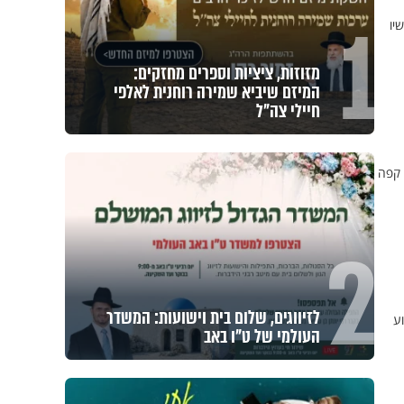
1
יו
מזוזות, ציציות וספרים מחזקים:
המיזם שיביא שמירה רוחנית לאלפי
חיילי צה"ל
 קפה
2
לזיווגים, שלום בית וישועות: המשדר
ע
העולמי של ט"ו באב