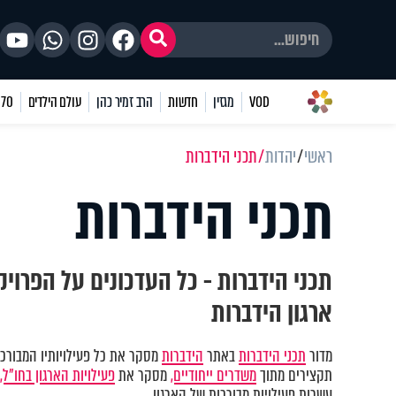
VOD
מגזין
חדשות
הרב זמיר כהן
עולם הילדים
70 שאלות
ראשי
יהדות
תכני הידברות
תכני הידברות
תכני הידברות - כל העדכונים על הפרוי
ארגון הידברות
מדור
תכני הידברות
באתר
הידברות
מסקר את כל פעילויותיו המבורכות
תקצירים מתוך
משדרים ייחודיים,
מסקר את
פעילויות הארגון בחו"ל,
עשרות פעילויות מבורכות של הארגון.