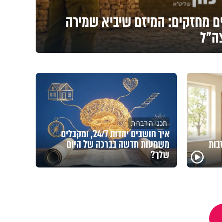
ים מחזקים: המיזם שיביא שמירה
צה"ל
תכני הידברות
איך חושבים יהדות 24/7, ומקבלים
בות
משמעות חדשה בברכה של היום
שלך?