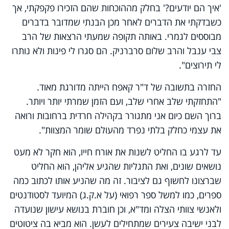
'איך הם יודעים?' בחלק מההוכחות שהם הזכירו פקפקתי, אך
כשבדקתי את הדברים לאחר מכן הבנתי שמדובר בדברים
מבוססים לגמרי. באותה תקופה שמעתי הרצאות של הרב
צבי ענבל והרב שלום סרברניק. הם סגרו לי פינות ולא נותרו
לי תירוצים".
החזרה בתשובה של ד"ר קאפח הייתה מדורגת מאוד.
"התחזקתי שלב אחרי שלב, ועם הזמן שמרתי יותר ויותר.
ברוך השם כיום אני מתגורר בקהילה חרדית ברחובות ורואה
את עצמי כחלק בלתי נפרד מהעולם שומר המצוות".
עד לרגע בו החליט לשנות את אורח חייו, הוא חקר לא מעט
נושאים שונים, ואת התגליות שהגיע אליהן, הוא החליט
שברצונו לחשוף גם לציבור. זה מה שהניע אותו לכתוב כמה
ספרים, כמו למשל ספר רפואי (על א.ק.ג) המיועד לסטודנטים
ולאנשי צוותי הצלה ומד"א, וכן חוברת בנושא עישון שנועדה
לבני ישיבה צעירים שמתחילים לעשן. הוא מביא בה ציטוטים