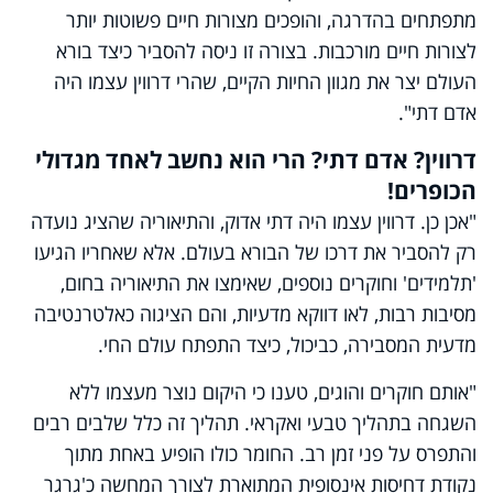
מתפתחים בהדרגה, והופכים מצורות חיים פשוטות יותר
לצורות חיים מורכבות. בצורה זו ניסה להסביר כיצד בורא
העולם יצר את מגוון החיות הקיים, שהרי דרווין עצמו היה
אדם דתי".
דרווין? אדם דתי? הרי הוא נחשב לאחד מגדולי
הכופרים!
"אכן כן. דרווין עצמו היה דתי אדוק, והתיאוריה שהציג נועדה
רק להסביר את דרכו של הבורא בעולם. אלא שאחריו הגיעו
'תלמידים' וחוקרים נוספים, שאימצו את התיאוריה בחום,
מסיבות רבות, לאו דווקא מדעיות, והם הציגוה כאלטרנטיבה
מדעית המסבירה, כביכול, כיצד התפתח עולם החי.
"אותם חוקרים והוגים, טענו כי היקום נוצר מעצמו ללא
השגחה בתהליך טבעי ואקראי. תהליך זה כלל שלבים רבים
והתפרס על פני זמן רב. החומר כולו הופיע באחת מתוך
נקודת דחיסות אינסופית המתוארת לצורך המחשה כ'גרגר