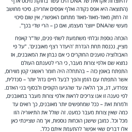
להיווצרות אקראית של
DNA
הינו עשר בחזקת מינוס אלף
(התוצאה היא אפס נקודה ואלף אפסים אחריה). סיכוי מחושב
זה רחוק מאוד-מאוד-מאוד מתחום האפשרי, אין שום סיכוי
מעשי שה
DNA
ייווצר מעצמו, ואם כן – הרי שדי בכך".
הוכחה נוספת ובלתי משתמעת לשתי פנים, שד"ר קאפח
מציין, נכנסת תחת הגדרת 'היעדר רצף מאובנים'. "על פי
האבולוציה טוענים החוקרים כי אם נבחן את המאובנים, אז
נמצא שם אלפי צורות מעבר, כי הרי לטענתם העולם
התפתח באופן כזה – בהתחלה היה חומר ראשוני קטן מווירוס,
אשר התפתח עם הזמן והפך לבעל חיים גדול יותר – סנדלית,
צפרדע, דג, וכך הלאה עד שהגיעו הקופים ולבסוף בני האדם.
לפי טענה זו אנו צריכים לראות אלפי צורות מעבר במאובנים,
ולמרות זאת – ככל שמחפשים יותר מאובנים, כך רואים עד
כמה שאין צורות מעבר כמעט. זה שולל את התיאוריה הזו
מכל וכל. כמובן שישנן הוכחות נוספות, אך מה שציינתי כאן
אלו דברים שאי אפשר להתעמת איתם כלל.