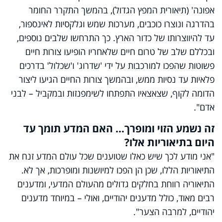
אפונה' (תיאורית המפץ הגדול), בהמשך התקרר החומר
בהדרגה ונוצרו כוכבים, מערכות שמש וגלקסיות לאינספור,
עד להיווצרותו של כדור הארץ. כך התרחשו שלבים נוספים,
ובכללם שלב של טרום חיים שלאחריו הופיעו צורות חיים
פשוטות שהפכו למורכבות על ידי 'שדרוג' ו'שכלול' בדרכים
פלאיות עד נסיות ממש, ובהמשך צורות החיים הגיעו ליצור
הדומה לקוף, שצאצאיו התפתחו לשימפנזות ובמקביל – לבני
אדם".
זה נשמע הזוי ומופרך... האם המדע תומך עד
היום בתיאוריות אלו?
"אני מודע לכך שיש כאלו שטוענים שכל עולם המדע זנח את
התיאוריות הללו, שכן הן הפכו למיושנות ומופרכות, אך לא.
התיאוריה רווחת בחלקים גדולים מהעולם המדעי, ומדענים
רבים מאוד, כולל מדענים יהודיים, ואולי – במיוחד מדענים
יהודיים, למרבה הצער".