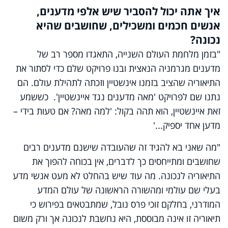
איך אתה יכול להסביר שיש אלפי מדענים,
אנשים חכמים ומשכילים, שחושבים שהיא
נכונה?
"בזמן מלחמת העולם השנייה, התאגדו מספר רב של
מדענים מגרמניה הנאצית ובנו פרויקט שלם כדי לסתור את
התיאוריה שהציב בזמנו אינשטיין וזכתה לתהילת עולם. הם
נתנו שם לפרויקט 'מאה מדענים נגד איינשטיין'. כששמע
זאת איינשטיין, הוא תהה בקול: 'למה מאה? אם טעות בידי –
מדען אחד יספיק...'
"מה שאני בא להגיד זה שהעובדה שישנם מדענים רבים
שחושבים ומתייחסים כך לדברים, אין בכוחה להפוך את
התיאוריה לנכונה. מה עוד שיש בהחלט לא מעט אנשי מדע
בעלי שם עולמי ומהשורה הראשונה של עולם המדע
המודרני, בחלקם זוכי פרס נובל, שמתבטאים בפירוש כי
תיאוריה זו אינה מבוססת, היא נחשבת לנכונה אך ורק משום