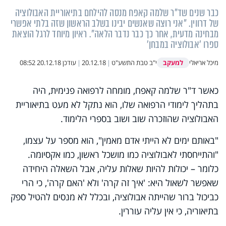
כבר שנים שד"ר שלמה קאפח מנסה להילחם בתיאוריית האבולוציה
של דרווין. "אני רוצה שאנשים יבינו בשלב הראשון שזה בלתי אפשרי
מבחינה מדעית, אחר כך כבר נדבר הלאה". ראיון מיוחד לרגל הוצאת
ספרו 'אבולוציה במבחן'
למעקב
מיכל אריאלי
י"ב טבת התשע"ט
|
20.12.18
|
עודכן
20.12.18 08:52
כאשר ד"ר שלמה קאפח, מומחה לרפואה פנימית, היה
בתהליך לימודי הרפואה שלו, הוא נתקל לא מעט בתיאוריית
האבולוציה שהוזכרה שוב ושוב בספרי הלימוד.
"באותם ימים לא הייתי אדם מאמין", הוא מספר על עצמו,
"והתייחסתי לאבולוציה כמו מושכל ראשון, כמו אקסיומה.
כלומר – יכולות להיות שאלות עליה, אבל השאלה היחידה
שאפשר לשאול היא: 'איך זה קרה' ולא 'האם קרה', כי הרי
כביכול ברור שהייתה אבולוציה, ובכלל לא מנסים להטיל ספק
בתיאוריה, כי אין עליה עוררין.