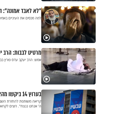
"לא לאבד אמונה": 
למה מכסים את העיניים באמיר
מרטיט לבבות: הרב י
אמש: הרב יעקב עדס פורץ בבכ
בערוץ 14 ביקשו מהצופים: "קראו 100 ספרי תהלים להצלחה במלחמה"
קריאה משותפת להחזרת השבויי
ה' אנחנו ננצח". רוצים לקרוא