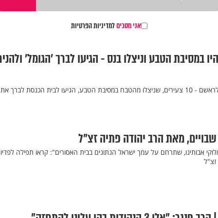
אני מסכים
למדיניות הפרטיות
רים שהיו במסיבת הטבע וניצלו בנס - הגיעו לברך 'הגומל' ולהני
כשהם עטופים בתפילין וכיפה לראשם - 10 צעירים, שניצלו מהטבח במסיבת הטבע, הגיעו לבית הכנסת לברך 
שבויים, מאת הרב יהודה פתיה זצ"ל
 ואלוקי אבותינו, שתרחם על עמך ישראל הנתונים בבית האסורים": קראו תפילה לפדיון
זצ"ל