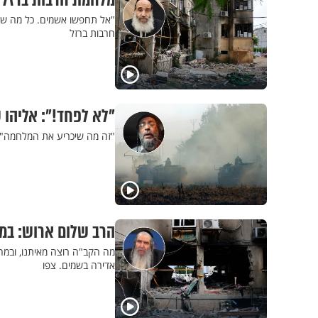
מלחמת חרבות ברזל | הרב פנגר: "אלו
"אל תחפשו אשמים. כל מה שק
חרבות ברזל
"לא לפחד!": אליהו 
"זה מה שיכריע את המלחמה": 
הרב שלום ארוש: במה
מה הקב"ה רוצה מאיתנו, ובמ
אדירה בשמים. צפו