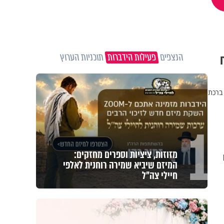
הנצפים
פעילות הידברות
תוכניות הערוץ
ח
את ברכת
1
מזוזות, ציציות וספרים מחזקים:
המיזם שיביא שמירה רוחנית לאלפי
חיילי צה"ל