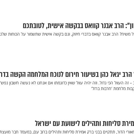
ן": הרב אבנר קוואס בבקשה אישית, לטובתכם
 משיח? הרב אבנר קוואס בדברי חיזוק, וגם בקשה אישית שתשמור על הכוחות שלנו
 הרב יגאל כהן בשיעור חירום לנוכח המלחמה הקשה בדר
זה העוול הכי גדול. וזה יהיה עוול שאין כדוגמתו אם אנחנו לא נעשה חשבון נפש"
קבות מלחמת 'חרבות ברזל'
ירת סליחות ותהילים לישועת עם ישראל
 ומאורי הדור, תתקיים בבני ברק אמירת סליחות ותהילים ברוב עם, במעמד חבר מועצת