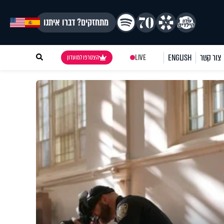
מתחזקים? דברו איתנו
צור קשר
ENGLISH
LIVE
הצטרפו למועדון