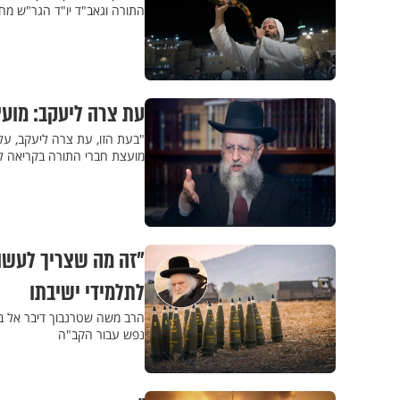
התורה וגאב"ד יו"ד הגר"ש מח
עת צרה ליעקב: מוע
"בעת הזו, עת צרה ליעקב, על 
מועצת חברי התורה בקריאה לצ
"זה מה שצריך לעשות
לתלמידי ישיבתו
הרב משה שטרנבוך דיבר אל בני
נפש עבור הקב"ה