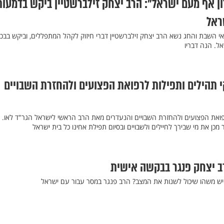
רון אף מעם ישראל": הרב יצחק זילברשטיין ביקש בדמעות
ראל
י השבת והחג נשא הרב יצחק זילברשטיין דברי חיזוק לקהל המתפללים, וביקש בבכי
ל. הנה דבריו
י תהילים ותפילות לרפואת הפצועים ולהחזרת השבויים
פואת הפצועים ולהחזרת השבויים והנעדרים מאת הרב הראשי לישראל הגר"ד לאו. 
כן את מי שבירך לחיילים ולשבויים ובסיום תפילת אחינו כל בית ישראל
ב יצחק פנגר בבקשה אישית
יש משהו שיכול לשנות את המצב? הרב פנגר במסר עבור עם ישראל