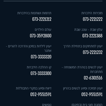
מזכירות הידברות
תרומות ושותפות בהידברות
073-2221212
073-2221222
עלון שבת - עונג שבת
עולם הילדים
073-3592800
073-2221388
יעוץ למתחזקים בתחילת הדרך
יעוץ לילדות בסיכון והדרכה להורים -
אתגר
073-2221232
073-3333320
יעוץ לנשים בטהרת המשפחה -
קו ההלכה הידברות
מתחברות
073-3333300
02-6301516
יעוץ תמיכה וסיוע לנשים בהריון
דיווח וסיוע במקרי התבוללות
052-9551591
052-9551591
הזמנת חוגי בית (בחינם)
נופשים