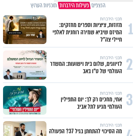
הנצפים
פעילות הידברות
תוכניות הערוץ
תכני הידברות
1
מזוזות, ציציות וספרים מחזקים:
המיזם שיביא שמירה רוחנית לאלפי
חיילי צה"ל
2
תכני הידברות
לזיווגים, שלום בית וישועות: המשדר
העולמי של ט"ו באב
3
תכני הידברות
אחי, מחכים רק לך: יום התפילין
העולמי מגיע לתל אביב
תכני הידברות
4
מה הסיכוי להתחתן בגיל 37? הפעולה