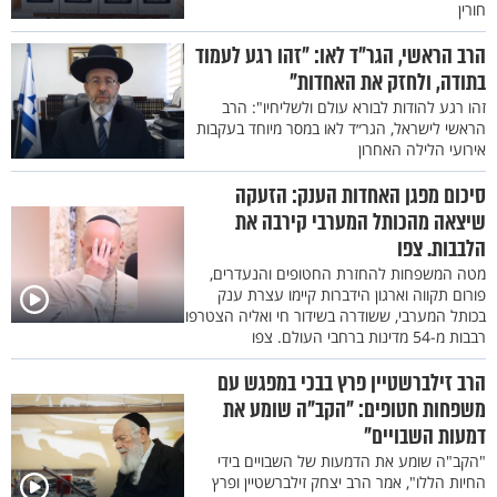
חורין
הרב הראשי, הגר״ד לאו: ״זהו רגע לעמוד
בתודה, ולחזק את האחדות"
זהו רגע להודות לבורא עולם ולשליחיו": הרב
הראשי לישראל, הגר״ד לאו במסר מיוחד בעקבות
אירועי הלילה האחרון
סיכום מפגן האחדות הענק: הזעקה
שיצאה מהכותל המערבי קירבה את
הלבבות. צפו
מטה המשפחות להחזרת החטופים והנעדרים,
פורום תקווה וארגון הידברות קיימו עצרת ענק
בכותל המערבי, ששודרה בשידור חי ואליה הצטרפו
רבבות מ-54 מדינות ברחבי העולם. צפו
הרב זילברשטיין פרץ בבכי במפגש עם
משפחות חטופים: "הקב"ה שומע את
דמעות השבויים"
"הקב"ה שומע את הדמעות של השבויים בידי
החיות הללו", אמר הרב יצחק זילברשטיין ופרץ