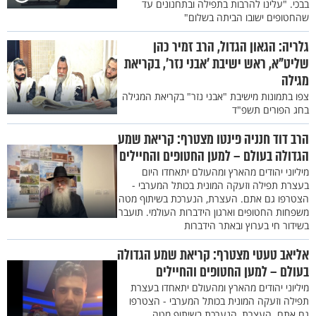
בבכי. "עלינו להרבות בתפילה ובתחנונים עד
שהחטופים ישובו הביתה בשלום"
גלריה: הגאון הגדול, הרב זמיר כהן
שליט"א, ראש ישיבת 'אבני נזר', בקריאת
מגילה
צפו בתמונות מישיבת "אבני נזר" בקריאת המגילה
בחג הפורים תשפ"ד
הרב דוד חנניה פינטו מצטרף: קריאת שמע
הגדולה בעולם – למען החטופים והחיילים
מיליוני יהודים מהארץ ומהעולם יתאחדו היום
בעצרת תפילה וזעקה המונית בכותל המערבי -
הצטרפו גם אתם. העצרת, הנערכת בשיתוף מטה
משפחות החטופים וארגון הידברות העולמי. תועבר
בשידור חי בערוץ ובאתר הידברות
אליאב טעטי מצטרף: קריאת שמע הגדולה
בעולם – למען החטופים והחיילים
מיליוני יהודים מהארץ ומהעולם יתאחדו בעצרת
תפילה וזעקה המונית בכותל המערבי - הצטרפו
גם אתם. העצרת, הנערכת בשיתוף מטה