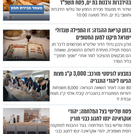
בהידברות ורבנות בת ים, פסח תשפ"ד
שידור חי ממעמד מכירת החמץ של גולשי הידברות
ותושבי בת ים, החל משעה 10:00
בזמן קריאת ההגדה: זו התפילה שגדולי
ישראל תיקנו למען החטופים
מרנן ורבנן גדולי הדור שליט"א מפרסמים לרגל חג
הפסח תפילה מיוחדת לשלום החטופים, שאותה
הם מבקשים מהציבור לומר אחרי "שפוך חמתך"
בליל הסדר
במבצע לוגיסטי מורכב: 3,000 ק"ג מצות
הגיעו ליהודי הונגריה
80 שנה לאחר השואה הנוראה: 8,000 משפחות
יהודיות המתגוררת בהונגריה קיבלו אלפי ק"ג מצות
עבודת יד
פסח שלישי בצל המלחמה: יהודי
אוקראינה ינסו לחגוג כבני חורין
פסח שלישי בצל המלחמה: בצל ההכנות למתקפה
רוסית מאסיבית, יהודי אוקראינה ינסו לחגוג כבני