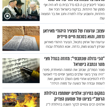
גאבור לייבוביץ בן ה-63 גדל בבית בו לא היה אף
סממן של היהדות. בביקורו בישראל הכיר את
היהדות, והשבוע עלה לתורה וחגג את בר המצווה
שלו
עצוב: ערעורו של הצעיר היהודי מאיראן
נדחה, והוא בסכנת חיים מיידית
ערעורו של ארווין נתנאל, הצעיר היהודי מאיראן
שנידון לעונש מוות, נדחה. אנא התפללו עבורו
"הכי גדולה שכתבתי": מזוזה בגודל חצי
מטר נכתבה בישראל
סופר הסת"ם, שכתב את המזוזה המיוחדת, סיפר:
"היה צורך בשני שלבים במשך יומיים כדי לאפשר
לדיו להתייבש אחרי סיום השלב הראשון, זאת
לעומת עבודה של כשעה על מזוזה רגילה"
במקום במירון: אלפים ישתתפו בהילולת
הרשב"י בציונו של שמעון הצדיק
אלפים רבים צפויים לבקר השנה בהילולת ל"ג