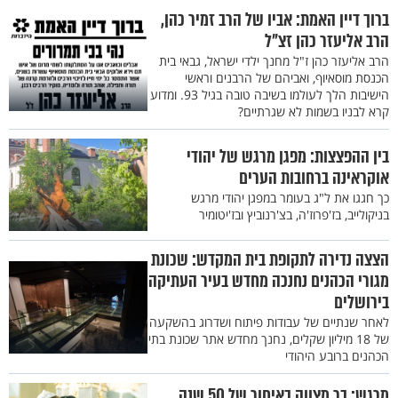
ברוך דיין האמת: אביו של הרב זמיר כהן,
הרב אליעזר כהן זצ"ל
הרב אליעזר כהן ז"ל מחנך ילדי ישראל, גבאי בית
הכנסת מוסאיוף, ואביהם של הרבנים וראשי
הישיבות הלך לעולמו בשיבה טובה בגיל 93. ומדוע
קרא לבניו בשמות לא שגרתיים?
בין ההפצצות: מפגן מרגש של יהודי
אוקראינה ברחובות הערים
כך חגגו את ל"ג בעומר במפגן יהודי מרגש
בניקולייב, בז'פרוז'ה, בצ'רנוביץ ובז'יטומיר
הצצה נדירה לתקופת בית המקדש: שכונת
מגורי הכהנים נחנכה מחדש בעיר העתיקה
בירושלים
לאחר שנתיים של עבודות פיתוח ושדרוג בהשקעה
של 18 מיליון שקלים, נחנך מחדש אתר שכונת בתי
הכהנים ברובע היהודי
מרגש: בר מצווה באיחור של 50 שנה