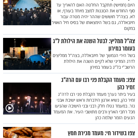
היום (חמישי) תתקבל החלטה האם להאריך עד
סוף החודש את הכוננות למצב מיוחד בעורף, או
לא. בצה"ל חוששים שההר יהיה מטרה עבור
חיזבאללה, גם בשל הימצאותו של בסיס חיל האוויר
במקום
צה"ל ממליץ: לבטל השנה את הילולת ל"ג
בעומר במירון
בשל הירי הנמשך של חיזבאללה, בצה"ל ממליצים
לדרג המדיני שלא לקיים השנה את הילולת
הרשב"י בל"ג בעומר במירון
צפו: מעמד הקבלת פני רבו עם הרה"ג
זמיר כהן
בעיר ביתר נערך מעמד הקבלת פני רבו לרה"ג
זמיר כהן, נשיא ארגון הידברות וראש ישיבת אבני
נזר. במעמד נטלו חלק רבני ובני הישיבה שהגיעו
מכל רחבי הארץ ורבים מתושבי העיר. את המעמד
הנעים הזמר שלמה כהן
צפו בשידור חי: מעמד מכירת חמץ