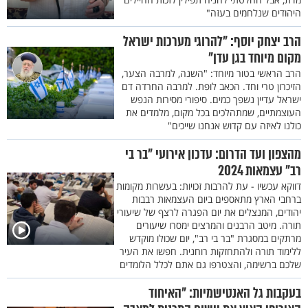
היהודים שנלחמים בעזה"
הרב יצחק יוסף: "להרוגי מערכות ישראל
מקום מיוחד בגן עדן"
הרב הראשי בטור מיוחד: "השנה, למרבה הצער,
הזיכרון טרי וחד. הכאב לופת. למרבה החרדה דם
ישראל עדיין נשפך כמים. סיפורי מסירות הנפש
העוצמתיים, שמתהלכים בכל מקום, מלמדים את
כולנו לאיזה עם קדוש אנחנו שייכים"
מהצפון ועד הדרום: עדכון אירועי "בר בי
רב" עצמאות 2024
דווקא עכשיו - עת להרבות זכויות: בעשרות מקומות
ברחבי הארץ מתאספים ביום העצמאות רבבות
יהודים, המנצלים את יום הפגרה לרצף של שיעורי
תורה. מיטב הרבנים והמרצים ימסרו שיעורים
מרתקים במסגרת "בר בי רב", יום שכולו מוקדש
ללימוד תורה ולהתחזקות רוחנית. חפשו את העיר
שלכם ברשימה, והצטרפו גם אתם לכלל הלומדים
בעקבות גל האנטישמיות: "האיחוד