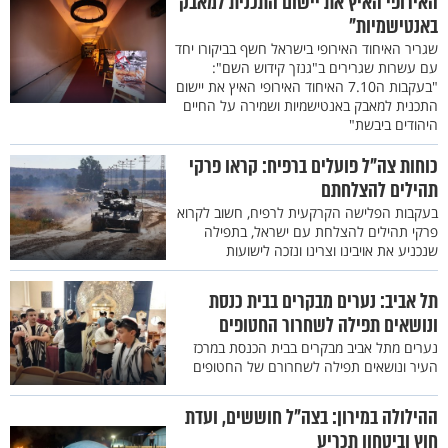
האירופי האיץ את יישום התכנית למאבק
באנטישמיות"
שגריר האיחוד האירופי בישראל חשף בביקורו יחד
עם עשרות שגרירים ב"גנזך קידוש השם":
"בעקבות ה7.10 האיחוד האירופי האיץ את יישום
התכנית למאבק באנטישמיות ושמירה על החיים
היהודים ביבשת"
כוחות צה"ל פועלים ברפיח: קראו פרקי
תהילים להצלחתם
בעקבות הפלישה הקרקעית לרפיח, חשוב לקרוא
פרקי תהילים להצלחת עם ישראל, בתפילה
שנכניע את אויבינו וצרינו ונזכה לישועות
תל אביב: נערים מבקרים בבית כנסת
ונושאים תפילה לשחרור החטופים
נערים מתל אביב מבקרים בבית הכנסת במרכז
העיר ונושאים תפילה לשחרורם של החטופים
ההילולה במירון: בצה"ל חוששים, ועדת
חוץ וביטחון תכריע