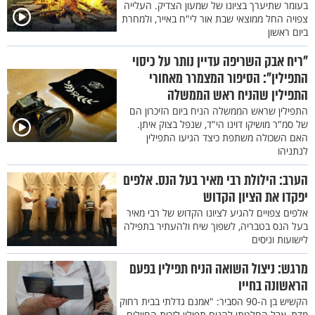
בעומר שתיערך בציונו של שמעון הצדיק. העלייה
צפויה החל ממוצאי שבת אור לי"ח באייר, ולמחרת
ביום ראשון
"ריח אבק השריפה עדיין נותר על כיסוי
התפילין": הסיפור המצמרר מאחורי
התפילין שהניח ראש הממשלה
התפילין שראש הממשלה הניח ביום הזיכרון הם
של סמ"ר מושיקו דוינו הי"ד, שנפל בצוק איתן.
האם השכולה משתפת כיצד הגיעו התפילין
לנתניהו
הערב: הילולת רבי מאיר בעל הנס. אלפים
יפקדו את הציון הקדוש
אלפים צפויים להגיע לציונו הקדוש של רבי מאיר
בעל הנס בטבריה, לשפוך שיח ולהעתיר בתפילה
לישועות וניסים
מרגש: ניצול השואה הניח תפילין בפעם
הראשונה בחייו
הקשיש בן ה-90 הסביר: "אמנם גדלתי בבית רחוק
מדת, אבל החלטתי להניח תפילין לזכות החיילים