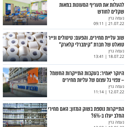
להעלות את תעריף המעונות במאות
שקלים לחודש
נעמה גרין
21.07.22 | 09:11
שוב עליית מחירים. והפעם: טיטולים ונייר
טואלט של חברת "קימברלי קלארק"
נעמה גרין
18.07.22 | 13:41
היוקר יאמיר: בעקבות התייקרות החשמל
– צפוי גל עצום של עליות מחירים
נעמה גרין
12.07.22 | 11:14
התייקרות נוספת בשוק המזון: האם מחירי
החלב יעלו ב-6%?
נעמה גרין