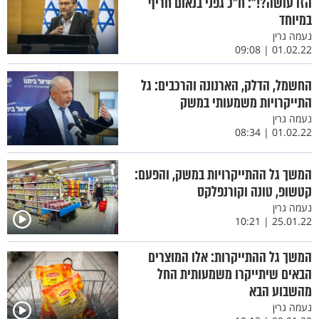
הזו עושה?!": ח"כ גפני בנאום חריף
במיוחד
נעמה גרין
01.02.22 | 09:08
החשמל, הדלק, הארנונה והרכבים: גל
התייקרויות משמעותי במשק
נעמה גרין
01.02.22 | 08:34
המשך גל ההתייקרויות במשק, והפעם:
קטשופ, טונה וקורנפלקס
נעמה גרין
25.01.22 | 10:21
המשך גל ההתייקרות: אלו המוצרים
הבאים שיתייקרו משמעותית החל
מהשבוע הבא
נעמה גרין