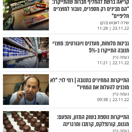
קריאה ברשת להחליף חברות שהתייקרו:
"הם מבינים רק מספרים, נעבור למוצרים
חליפיים"
שירה דאבוש (כהן)
23.11.22 | 11:28
גבינות מלוחות, מעדנים ויוגורטים: מוצרי
תנובה התייקרו ב-5%
נעמה גרין
22.11.22 | 11:21
התייקרות המחירים בתנובה | רמי לוי: "לא
מוכנים להעלות את המחיר"
נעמה גרין
22.11.22 | 09:38
התייקרות נוספת בשוק המזון, והפעם:
מגנום, קורנפלקס, קרמבו ומרגרינה
נעמה גרין