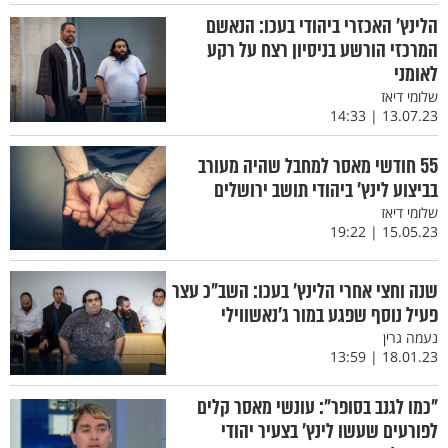
הלינץ' האכזרי ביהודי בעכו: הנאשם
המרכזי הורשע בניסיון רצח על רקע
לאומני
שלומי דיאז
13.07.23 | 14:33
55 חודשי מאסר למחבל שהיה מעורב
בביצוע לינץ’ ביהודי תושב ירושלים
שלומי דיאז
15.05.23 | 19:22
שנה וחצי אחרי הלינץ' בעכו: השב"כ עצר
פעיל נוסף שפגע במור ג'נאשווילי
נעמה גרין
18.01.23 | 13:59
"כמו לגנב בסופר": עונשי מאסר קלים
לפורעים שעשו לינץ’ בצעיר יהודי