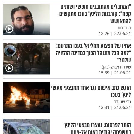
"המחבלים מסתובבים חופשי ושותים
קפה": קורבנות הלינץ’ בעכו מתקשים
להתאושש
הידברות
22.06.21 | 12:26
אחיו של הפצוע מהלינץ’ בעכו מתרעם:
"למה הכל מתנהל הפוך במדינה ההזויה
שלנו?"
שירה דאבוש (כהן)
21.06.21 | 15:39
הוגש כתב אישום נגד אחד ממבצעי מעשי
לינץ’ בעכו
גבי שניידר
21.06.21 | 12:31
הותר לפרסום: נעצרו מבצעי הלינץ’
במשפחה יהודית באום אל-פחם