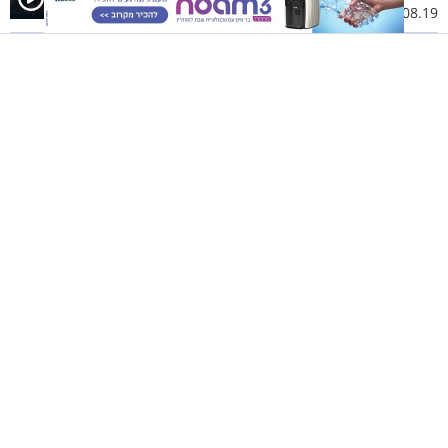
14.08.19 | 22:00
"פתאום היה פיצוץ": זוג עם תינוק נקלעו
ליידוי אבנים בשפרעם
שירה דאבוש (כהן)
31.10.18 | 11:36
מזעזע: ישראלים עברו לינץ’ ברומניה על
ידי שוטרים מקומיים
שירה דאבוש (כהן)
13.08.18 | 17:26
מרגש: ניצלו מלינץ’ בחברון - וחזרו
להוקיר תודה למצילם
שירה דאבוש (כהן)
28.02.18 | 16:04
בנו של אלוף לשעבר: "החיילים נכנסו