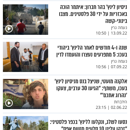
ניסיון לינץ’ בהר חברון: איתמר הוכה
באכזריות על ידי 30 פלסטינים. מצבו
בינוני-קשה
נעמה גרין
13.09.22 | 10:50
שנה ו-4 חודשים לאחר הלינץ’ ביהודי
בעכו: 5 מתפרעים נעצרו והועמדו לדין
נעמה גרין
07.09.22 | 10:56
אלקנה מועטי, שניצל בנס מניסיון לינץ’
בעכו, משתף: "הגיעו 30 ערבים, צעקו
’נהרוג אתכם’"
הידברות
02.06.22 | 23:15
נסעו לשלג, ונקלעו ללינץ’ בכפר פלסטיני:
"זרקו עלינו 10 סלעים מטווח אפס"