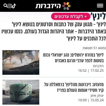
לינץ'
+ לקבלת עדכונים
לינץ' - מגוון ענק של כתבות וסרטונים בנושא לינץ'
באתר הידברות - אתר היהדות הגדול בעולם. כנסו עכשיו
לכל התכנים על לינץ'
נמצאו 51 תוצאות:
לינץ' במזרח ירושלים: נהג ישראלי נכנס
בטעות לכפר ערבי ונרגם באבנים
הידברות
17.02.25 | 16:52
מזעזע: זיכרונות מהלינץ' ברמאללה על
קיר חסידי אומות העולם בפריז
יצחק איתן
15.05.24 | 10:09