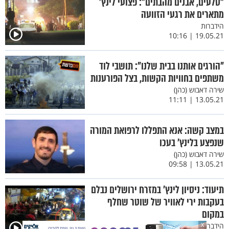
"סלעים, אבנים מהבתים": פצועי לינץ'
מתארים את רגעי הזוועה
הידברות
19.05.21 | 10:16
"הורגים אותנו בבית שלנו": תושבי לוד
משתפים בחוויות הקשות, בצל הפורענות
שירה דאבוש (כהן)
13.05.21 | 11:11
במצב קשה: אנא התפללו לרפואת המורה
שנפצע בלינץ’ בעכו
שירה דאבוש (כהן)
13.05.21 | 09:58
תיעוד: ניסיון לינץ' במזרח ירושלים נבלם
בעקבות ירי לאוויר של שוטר שחלף
במקום
הידברות
X