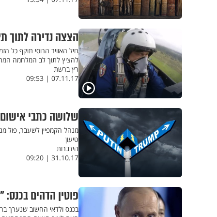
הצצה נדירה לתוך תא
חיל האוויר הרוסי תוקף כל הז
להציץ לתוך לב המלחמה המת
רץ ברשת
07.11.17 | 09:53
שלושה כתבי אישום 
מנהל הקמפיין לשעבר, פול מנ
טיעון
הידברות
31.10.17 | 09:20
פוטין הדהים בכנס: "
בכנס ולדאי החשוב שנערך ברו