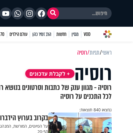
VOD
מגזין
חדשות
הרב זמיר כהן
עולם הילדים
70 שאלות
ראשי
תגיות
רוסיה
רוסיה
+ לקבלת עדכונים
רוסיה - מגוון ענק של כתבות וסרטונים בנושא ר
לכל התכנים על רוסיה
נמצאו 840 תוצאות:
בקרוב בערוץ הידברו
על הפיוטים, המורשת, המנהגי
20:50