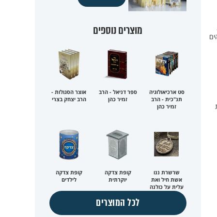
ק 200
מוצרים נוספים
ים
סט ארכיאולוגיה
ספר דניאל - הרב
אוצר הסגולות -
תנ"כית - הרב
זמיר כהן
הרב יצחק בצרי
ת
זמיר כהן
שרשרת ננו
קופת צדקה
קופת צדקה
אשת חיל ואת
יוקרתית
לילדים
עלית על כולנה
לכל המוצרים