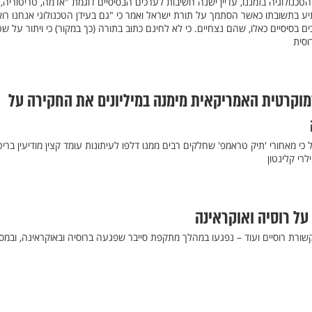
נולוגיה בזמננו, עדיין ישנה חשיבות לערכים הבסיסיים דוגמת "אדמה, טריטוריה,
ע בתשובתו כאשר הסתמך על תורת ישראל ואמר כי "גם בעידן הטכנולוגי אנחנו רוא
ם בסיסיים כאלו, שהם נצחיים. כי לא לחינם כתוב בתורה (כך במקור) כי ויתור על ש
וסית
וקרטית האמריקאית מימנה במיליונים את החקירה על
 כי מאחורי 'תיק טראמפ' שחלקים רבים ממנו דלפו לעיתונות עומד קצין מודיעין בריט
רי קלינטון
על רוסיה ואוקראינה
ורת רוסיים ועוד – נפגעו במהלך מתקפת סייבר שפגעה ברוסיה ובאוקראינה, ובמס