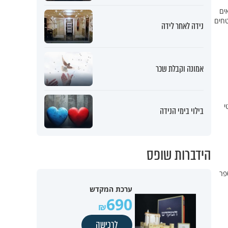
ים
טחים
נידה לאחר לידה
אמונה וקבלת שכר
י
בילוי בימי הנידה
הידברות שופס
פר
ערכת המקדש
690
לרכישה