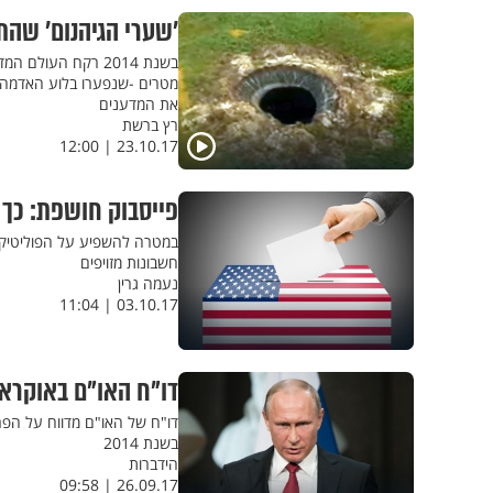
’שערי הגיהנום’ שהת
מטרים -שנפערו בלוע האדמה בר
את המדענים
רץ ברשת
23.10.17 | 12:00
פייסבוק חושפת: כך
חשבונות מזויפים
נעמה גרין
03.10.17 | 11:04
דו"ח האו"ם באוקראי
דו"ח של האו"ם מדווח על הפ
בשנת 2014
הידברות
26.09.17 | 09:58