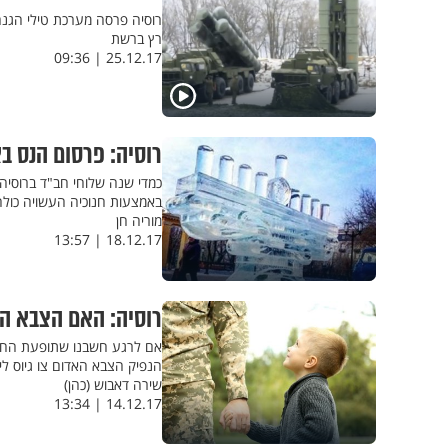
רוסיה פרסה מערכת טילי הגנה אווירית S-400 במחוז פרימוריה, המחוז גובל ע
רץ ברשת
25.12.17 | 09:36
רוסיה: פרסום הנס ב
כמדי שנה שלוחי חב"ד ברוסיה 
באמצעות חנוכיה העשויה כול
מוריה חן
18.12.17 | 13:57
רוסיה: האם הצבא הא
אם לרגע חשבנו שתופעת החייל
הנפיק הצבא האדום צו גיוס ל
שירה דאבוש (כהן)
14.12.17 | 13:34