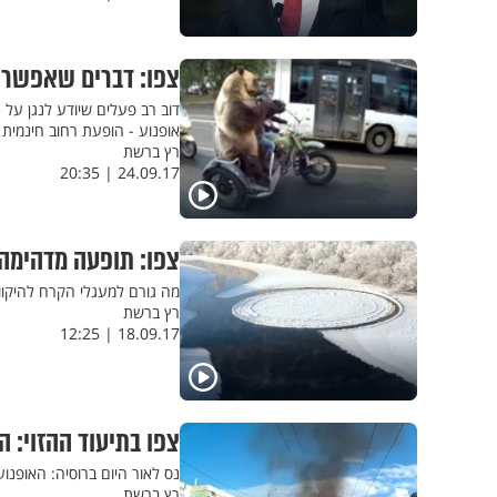
צפו: דברים שאפשר 
דוב רב פעלים שיודע לנגן על
אופנוע - הופעת רחוב חינמית
רץ ברשת
24.09.17 | 20:35
צפו: תופעה מדהימה 
מה גורם למעגלי הקרח להיקוו
רץ ברשת
18.09.17 | 12:25
צפו בתיעוד ההזוי: ה
נס לאור היום ברוסיה: האופנו
רץ ברשת