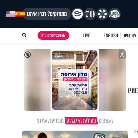
מתחזקים? דברו איתנו
צור קשר
ENGLISH
LIVE
הצטרפו למועדון
X
🔇
שיו
הנצפים
פעילות הידברות
תוכניות הערוץ
עה