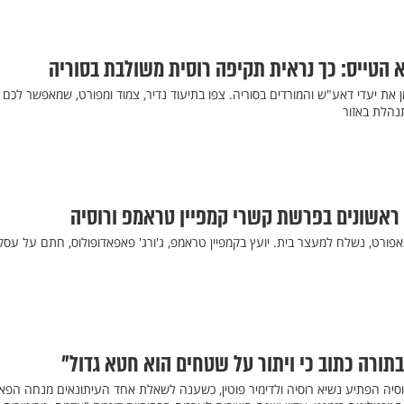
 הטייס: כך נראית תקיפה רוסית משולבת בסוריה
מן את יעדי דאע"ש והמורדים בסוריה. צפו בתיעוד נדיר, צמוד ומפורט, שמאפשר לכם
נהלת באזור
ראשונים בפרשת קשרי קמפיין טראמפ ורוסיה
אפורט, נשלח למעצר בית. יועץ בקמפיין טראמפ, ג'ורג' פאפאדופולוס, חתם על עס
בתורה כתוב כי ויתור על שטחים הוא חטא גדול"
סיה הפתיע נשיא רוסיה ולדימיר פוטין, כשענה לשאלת אחד העיתונאים מנחה הפא