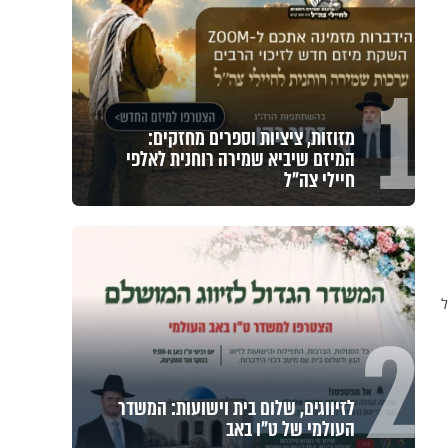
1
מזוזות, ציציות וספרים מחזקים:
המיזם שיביא שמירה רוחנית לאלפי
חיילי צה"ל
ה של
2
לזיווגים, שלום בית וישועות: המשדר
העולמי של ט"ו באב