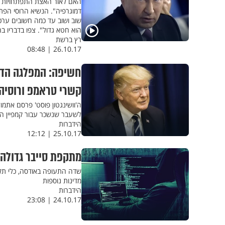
האם לאור האצת התפתחויות הטכ
דמוגרפיה". הנשיא הרוסי הפתי
שוב ושוב עד כמה חשובים ערכי
הוא חטא גדול". צפו בדבריו בר
רץ ברשת
26.10.17 | 08:48
חשיפה: המפלגה הדמ
קשרי טראמפ ורוסיה
ה'וושינגטון פוסט' פרסם אתמול
לשעבר שנשכר עבור קמפיין היל
הידברות
25.10.17 | 12:12
מתקפת סייבר גדולה 
שדה התעופה באודסה, כלי תקש
מדינות נוספות
הידברות
24.10.17 | 23:08