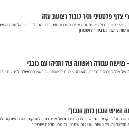
י צלף פלסטיני חזר לגבול רצועת עזה
ם שישי לסיור בגבול רצועת עזה וקיים הערכת מצב. גדר הגבול בין ישראל ועזה המש
ימות נרשמו גם ביהודה ושומרון
– פגישת עבודה ראשונה של נתניהו עם כוכבי
יומיים לאחר שהרמטכ"ל ה- 22 של צה"ל נכנס לתפקידו, הוא הגיע היום ללשכתו של ראש הממשלה לפגישת עב
ה האיש הנכון בזמן הנכון"
רמטכ"ל בקריה בתל אביב לרגל היכנסו של אביב כוכבי לתפקידו, הודה איזנקוט ל
מלכתיות, מקצועיות וענייניות שתרמו לביטחון מדינת ישראל"