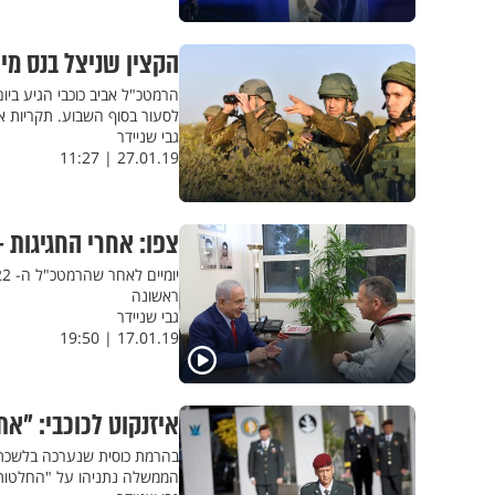
הקצין שניצל בנס מיר
הרמטכ"ל אביב כוכבי הגיע ביו
לסעור בסוף השבוע. תקריות אל
גבי שניידר
27.01.19 | 11:27
צפו: אחרי החגיגות 
ראשונה
גבי שניידר
17.01.19 | 19:50
איזנקוט לכוכבי: "את
בהרמת כוסית שנערכה בלשכת ה
הממשלה נתניהו על "החלטות מ