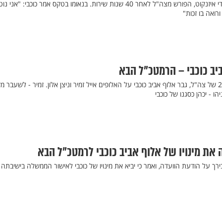
הרמטכ"ל ה- 22 החליף את גדי איזנקוט, הפורש מצה"ל לאחר 40 שנות שירות. בנאומו בטקס אמר כוכבי: "אני נ
רואה בו זכות"
ב כוכבי – הרמטכ"ל הבא
בדרכו לתפקיד הרמטכ"ל ה- 22 של צה"ל, גבר אלוף אביב כוכבי על האלופים אייל זמיר וניצן אלון. זמיר - לשעבר מ
- יכהן כסגנו של כוכבי
 את מינויו של אלוף אביב כוכבי לרמטכ"ל הבא
רך על הודעת הוועדה, ואמר כי יביא את מינויו של כוכבי לאישור הממשלה בישיבתה