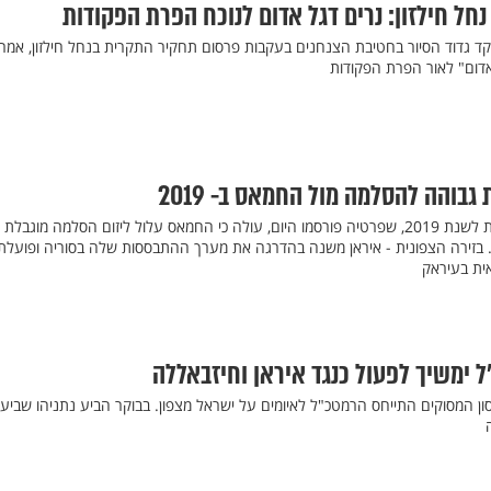
חל חילזון: נרים דגל אדום לנוכח הפרת הפקודות
 גדוד הסיור בחטיבת הצנחנים בעקבות פרסום תחקיר התקרית בנחל חילזון, אמר
אדום" לאור הפרת הפקודות
גבוהה להסלמה מול החמאס ב- 2019
מהערכת המודיעין האסטרטגית לשנת 2019, שפרטיה פורסמו היום, עולה כי החמאס עלול ליזום הסלמה מוגבלת
. בזירה הצפונית - איראן משנה בהדרגה את מערך ההתבססות שלה בסוריה ופועלת
ית בעיראק
ל ימשיך לפעול כנגד איראן וחיזבאללה
ן המסוקים התייחס הרמטכ"ל לאיומים על ישראל מצפון. בבוקר הביע נתניהו שביעו