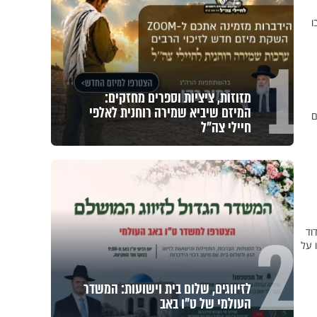
ו
1
מזוזות, ציציות וספרים מחזקים:
המיזם שיביא שמירה רוחנית לאלפי
ם
חיילי צה"ל
2
וד
 על
לזיווגים, שלום בית וישועות: המשדר
העולמי של ט"ו באב