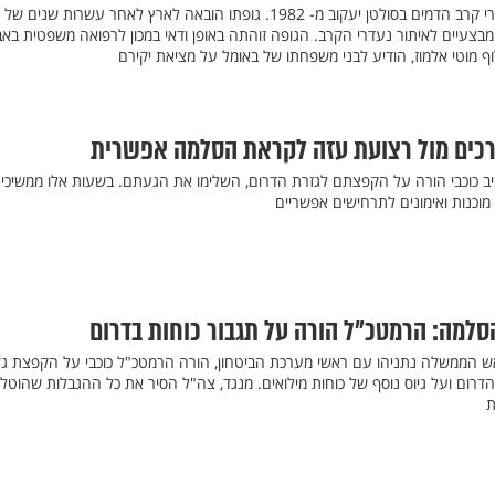
באומל הוא אחד משלושת נעדרי קרב הדמים בסולטן יעקוב מ- 1982. גופתו הובאה לארץ לאחר עשרות שנים של
ומבצעיים לאיתור נעדרי הקרב. הגופה זוהתה באופן ודאי במכון לרפואה משפטית באב
ף מוטי אלמוז, הודיע לבני משפחתו של באומל על מציאת יקירם
ערכים מול רצועת עזה לקראת הסלמה אפשרית
ב כוכבי הורה על הקפצתם לגזרת הדרום, השלימו את הגעתם. בשעות אלו ממשיכי
מוכנות ואימונים לתרחישים אפשריים
למה: הרמטכ"ל הורה על תגבור כוחות בדרום
 הממשלה נתניהו עם ראשי מערכת הביטחון, הורה הרמטכ"ל כוכבי על הקפצת גד
דרום ועל גיוס נוסף של כוחות מילואים. מנגד, צה"ל הסיר את כל ההגבלות שהוטלו
ת