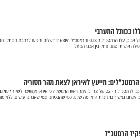
ללו בכותל המערבי
אביב, עלו הרמטכ"ל הנכנס והרמטכ"ל היוצא לירושלים והגיעו לרחבת הכותל. הם
ילה אישית וטמנו פתק בין אבני הכותל
 הרמטכ"לים: מייעץ לאיראן לצאת מהר מסוריה
בנאומו בטקס מינויו של אביב כוכבי לרמטכ"ל ה- 22 של צה"ל, אמר ראש הממשלה כי איראן ממשיכה לשקר לעו
 אנחנו נמשיך במדיניות התקיפה שלנו, כפי שהבטחנו וכפי שאנחנו עושים, ללא מור
פקיד הרמטכ"ל