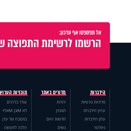
אל תפספסו אף עדכון:
הרשמו לרשימת התפוצה של
הידברות
מדורים באתר
תוכניות הערוץ
מדיניות פרטיות
יהדות
עודד בדרכים
ערוץ הידברות
המגזין
לא Mובן Mאליו
עלון הידברות
חדשות היום
במטבח של עדן
ניוזלטר
נשים
הלכה למעשה