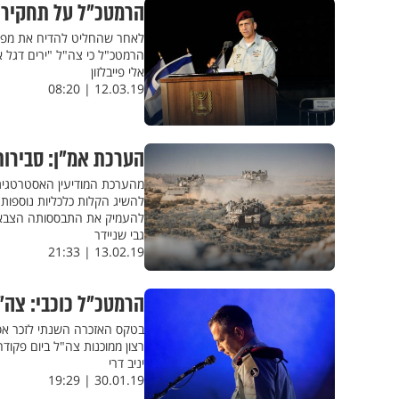
הרמטכ"ל על תחקיר נ
לאחר שהחליט להדיח את מפקד
הרמטכ"ל כי צה"ל "ירים דגל 
אלי פייבלזון
12.03.19 | 08:20
הערכת אמ"ן: סבירות 
להשיג הקלות כלכליות נוספות
להעמיק את התבססותה הצבא
גבי שניידר
13.02.19 | 21:33
הרמטכ"ל כוכבי: צה"
בטקס האזכרה השנתי לזכר אסו
רצון ממוכנות צה"ל ביום פקודה
יניב דרי
30.01.19 | 19:29