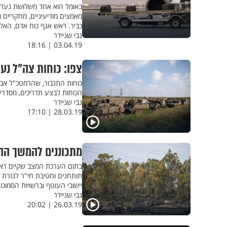
מאמצים מודיעיניים, מחקריים 
כביר. ראש אגף כוח אדם, האלו
גבי שניידר
03.04.19 | 18:16
צפו: כוחות צה"ל נ
כוחות התגבור, שהרמטכ"ל אבי
הכוחות לבצע תדריכים, מסדרי 
גבי שניידר
28.03.19 | 17:10
מתכוננים להמשך ההס
בתום הערכת המצב שקיים ראש
תותחנים וחטיבת חי"ר לגזרת ה
יישובי העוטף וברשויות הסמוכו
גבי שניידר
26.03.19 | 20:02