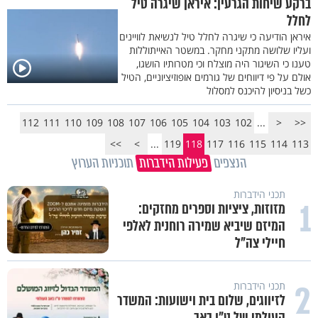
ברקע שיחות הגרעין: איראן שיגרה טיל
לחלל
איראן הודיעה כי שיגרה לחלל טיל לנשיאת לוויינים
ועליו שלושה מתקני מחקר. במשטר האייתוללות
טענו כי השיגור היה מוצלח וכי מטרותיו הושגו,
אולם על פי דיווחים של גורמים אופוזיציוניים, הטיל
כשל בניסיון להיכנס למסלול
112
111
110
109
108
107
106
105
104
103
102
...
<
<<
>>
>
...
119
118
117
116
115
114
113
הנצפים
פעילות הידברות
תוכניות הערוץ
תכני הידברות
1
מזוזות, ציציות וספרים מחזקים:
המיזם שיביא שמירה רוחנית לאלפי
חיילי צה"ל
2
תכני הידברות
לזיווגים, שלום בית וישועות: המשדר
העולמי של ט"ו באב