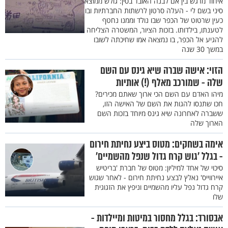
איחוד מרגש בין אם לבנה האובד בסין: גולש ממוצא
סיני בשם לי - העלה סרטון לרשתות החברתיות ובו
כעין שרטוט של הכפר שבו נולד וממנו נחטף
לטענתו, בילדותו. בזכות הציור, המשטרה הצליחה
להגיע אל הכפר, בו נמצאה אמו שחיכתה לשובו
במשך 30 שנה
הזוי: אישה שברה שיא גינס עם השם
שלה - שמורכב מאלף (!) אותיות
מיהו האדם עם השם הכי ארוך שאתם מכירים?
חכו שתנסו להגות את השם של האישה הזו,
ששברה לאחרונה שיא גינס מיוחד בזכות השם
הארוך שלה
אימה בשחקים: מטוס ביצע נחיתת חירום
- בגלל ’גוש קרח גדול שנפל מהשמיים'
סיכוי של אחד למיליון: מטוס של חברת 'בריטיש
איירווייס' נאלץ לבצע נחיתת חירום - לאחר שגוש
קרח גדול נפל עליו מהשמיים וניפץ את הזגוגית
שלו
אבסורד: בגלל מחסור במיטות ומיילדות -