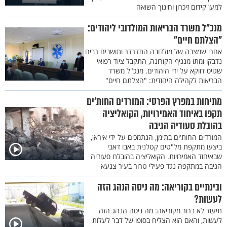
למען קידום זיכרון וחינוך השואה
מנכ"ל משרד הבריאות המולדובי ליהודים:
"הצלתם חיים"
אחרי שמצבה של מולדובה התדרדר ותושבים רבים
נדבקו ומתו מנגיף הקורונה, התקבל ציוד רפואי
שגויס דווקא על ידי היהודים. מנכ"ל משרד
הבריאות לקהילה היהודית: "הצלתם חיים"
מתיחות במפרץ הפרסי: המורדים החות'ים
תקפו באיחוד האמירויות, הקואליציה
בהובלת סעודיה הגיבה
המורדים החות'ים בתימן, הנתמכים על ידי איראן,
ביצעו מתקפת מל"טים קטלנית באבו דאבי
שבאיחוד האמירויות. הקואליציה בהובלת סעודיה
הגיבה במתקפה נגד פעילי טרור בעיר צנעא
ובינתיים בקוריאה: מה ניסה הנהג הזה
לעשות?
תיעוד לא ברור מקוריאה: מה ניסה הנהג הזה
לעשות, והאם הוא הצליח בסופו של דבר לעלות