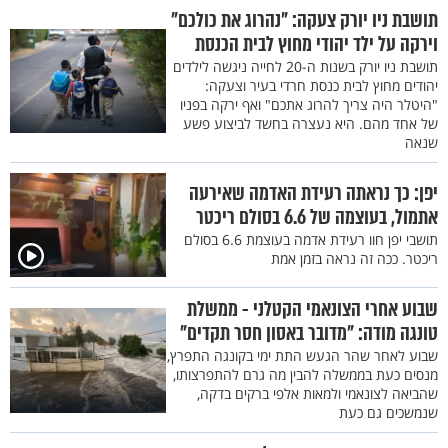
תושבת ניו יורק צעקה: "נהרוג את כולכם"
וירקה על ילד יהודי מחוץ לבית הכנסת
תושבת ניו יורק בשנות ה-20 לחייה ניגשה לילדים
יהודים מחוץ לבית כנסת חרדי בעיר וצעקה:
"היטלר היה צריך להרוג אתכם" ואף ירקה בפניו
של אחד מהם. היא נעצרה בחשד לביצוע פשע
שנאה
יפן: כך נראתה רעידת האדמה שאירעה
אתמול, בעוצמה של 6.6 בסולם ריכטר
תושבי יפן חוו רעידת אדמה בעוצמת 6.6 בסולם
ריכטר. ככה זה נראה בזמן אמת
שבוע אחרי הצונאמי הקטלני - ממשלת
טונגה מודה: "מדובר באסון חסר תקדים"
שבוע לאחר שהר הגעש התת ימי בקונגה התפרץ,
מנסים כעת בממשלה להבין מה גרם להתפרצותו,
שהביאה לצונאמי ולמאות אלפי ברקים בדקה,
שנמשכים גם כעת