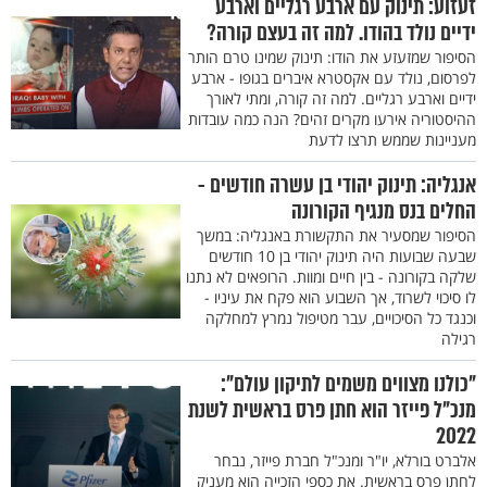
זעזוע: תינוק עם ארבע רגליים וארבע
ידיים נולד בהודו. למה זה בעצם קורה?
הסיפור שמזעזע את הודו: תינוק שמינו טרם הותר
לפרסום, נולד עם אקסטרא איברים בגופו - ארבע
ידיים וארבע רגליים. למה זה קורה, ומתי לאורך
ההיסטוריה אירעו מקרים זהים? הנה כמה עובדות
מעניינות שממש תרצו לדעת
אנגליה: תינוק יהודי בן עשרה חודשים -
החלים בנס מנגיף הקורונה
הסיפור שמסעיר את התקשורת באנגליה: במשך
שבעה שבועות היה תינוק יהודי בן 10 חודשים
שלקה בקורונה - בין חיים ומוות. הרופאים לא נתנו
לו סיכוי לשרוד, אך השבוע הוא פקח את עיניו -
וכנגד כל הסיכויים, עבר מטיפול נמרץ למחלקה
רגילה
"כולנו מצווים משמים לתיקון עולם":
מנכ"ל פייזר הוא חתן פרס בראשית לשנת
2022
אלברט בורלא, יו"ר ומנכ"ל חברת פייזר, נבחר
לחתן פרס בראשית. את כספי הזכייה הוא מעניק