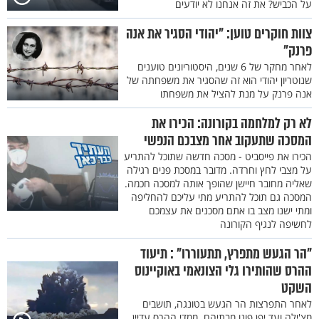
על הכביש? את זה אנחנו לא יודעים
צוות חוקרים טוען: "יהודי הסגיר את אנה
פרנק"
לאחר מחקר של 6 שנים, היסטוריונים טוענים
שנוטריון יהודי הוא זה שהסגיר את משפחתה של
אנה פרנק על מנת להציל את משפחתו
לא רק למלחמה בקורונה: הכירו את
המסכה שתעקוב אחר מצבכם הנפשי
הכירו את פייסביט - מסכה חדשה שתוכל להתריע
על מצבי לחץ וחרדה. מדובר במסכת פנים רגילה
שאליה מחובר חיישן שהופך אותה למסכה חכמה.
המסכה גם תוכל להתריע מתי עליכם להחליפה
ומתי ישנו מצב בו אתם מסכנים את עצמכם
לחשיפה לנגיף הקורונה
"הר הגעש מתפרץ, תתעוררו" : תיעוד
ההרס שהותירו גלי הצונאמי באוקיינוס
השקט
לאחר התפרצות הר הגעש בטונגה, תושבים
מצ'ילה ועד יפן פונו מבתיהם. ממדי ההרס עדיין