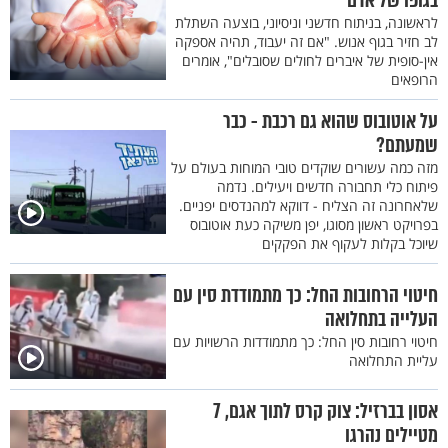
בגופו של אדם
לראשונה, בניתוח חדשני וניסיוני, בוצעה השתלת
לב חזיר בגוף אנוש. "אם זה יעבוד, תהיה אספקה
אין-סופית של איברים לחולים שסובלים", אומרים
הרופאים
על אוטובוס שהוא גם רכבת - כבר
שמעתם?
מזה כמה עשורים שוקדים טובי המוחות בעולם על
פיתוח כלי תחבורה חדשים ויעילים. נדמה
שלאחרונה זה הצליח - דווקא למהנדסים יפניים.
בפרויקט ראשון מסוגו, יפן משיקה כעת אוטובוס
שיוכל בקלות לעקוף את הפקקים
חיטוי הרחובות החל: כך מתמודדת סין עם
העלייה בתחלואה
חיטוי רחובות סין החל: כך מתמודדות הרשויות עם
עליית התחלואה
אסון בברזיל: צוק קרס לתוך אגם, 7
מטיילים נהרגו