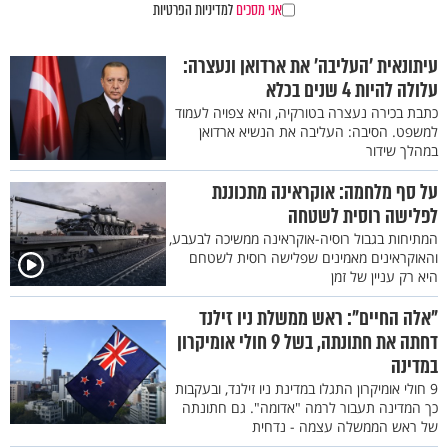
אני מסכים
למדיניות הפרטיות
עיתונאית ’העליבה' את ארדואן ונעצרה:
עלולה להיות 4 שנים בכלא
כתבת בכירה נעצרה בטורקיה, והיא צפויה לעמוד
למשפט. הסיבה: העליבה את הנשיא ארדואן
במהלך שידור
על סף מלחמה: אוקראינה מתכוננת
לפלישה רוסית לשטחה
המתיחות בגבול רוסיה-אוקראינה ממשיכה לבעבע,
והאוקראינים מאמינים שפלישה רוסית לשטחם
היא רק עניין של זמן
"אלה החיים": ראש ממשלת ניו זילנד
דחתה את חתונתה, בשל 9 חולי אומיקרון
במדינה
9 חולי אומיקרון התגלו במדינת ניו זילנד, ובעקבות
כך המדינה תעבור לרמה "אדומה". גם חתונתה
של ראש הממשלה עצמה - נדחית