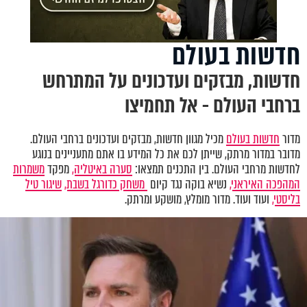
חדשות בעולם
חדשות, מבזקים ועדכונים על המתרחש
ברחבי העולם - אל תחמיצו
מדור
חדשות בעולם
מכיל מגוון חדשות, מבזקים ועדכונים ברחבי העולם.
מדובר במדור מרתק, שייתן לכם את כל המידע בו אתם מתעניינים בנוגע
לחדשות מרחבי העולם. בין התכנים תמצאו:
סערה באיטליה,
מפקד
משמרות
המהפכה האיראני,
נשיא בוקה נגד קיום
משחק כדורגל בשבת,
שיגור טיל
בליסטי,
ועוד ועוד. מדור מומלץ, מושקע ומרתק.