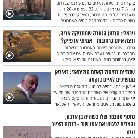
צוק קרס על סירות תיירים באגם פורנס שבדרום
ברזיל. 7 בני אדם נהרגו, 32 נפצעו וכ-20 הוגדרו
כנעדרים. על פי ההערכות, הצוק קרס בעקבות
גשמים כבדים שירדו במדינה בימים האחרונים
ויראלי: סרטון הנערה שמחזיקה אריה,
ורצה איתו ברחובות - אמיתי או פייק?
בסרטון שפורסם ביממה האחרונה ברשתות
החברתיות, נראית נערה שרצה עם אריה בתוך
ידיה, ברחובות כווית. האם זה אמיתי או פייק?
שנתיים לחיסול קאסם סולימאני: באיראן
ממשיכים לאיים בנקמה
איראן ציינה שנתיים למותו של קאסם סולימאני,
מפקד כוח קודס של משמרות המהפכה שחוסל על
ידי ארצות הברית. גם בעזה ערכו טקס לזכרו,
בהשתתפות מנהיגים מחמאס והג'יהאד האסלאמי
נחטף מהכפר שלו כשהיה בן ארבע,
והצליח לפגוש את אמו שוב - בזכות הציור
הזה