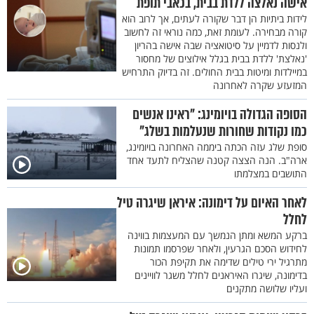
אישה נאלצה ללדת בבית, בכאבי תופת
לידות ביתיות הן דבר שקורה לעתים, אך לרוב הוא
קורה מבחירה. לעומת זאת, כמה נוראי זה לחשוב
ולנסות לדמיין על סיטואציה שבה אישה בהריון
'נאלצת' ללדת בבית בגלל אילוצים של מחסור
במיילדות ומיטות בבית החולים. זה בדיוק התרחיש
המזעזע שקרה לאחרונה
הסופה הגדולה בויומינג: "ראינו אנשים
כמו נקודות שחורות שנעלמות בשלג"
סופת שלג עזה הכתה ביממה האחרונה בויומינג,
ארה"ב. הנה הצצה קטנה שהצליח לתעד אחד
התושבים במצלמתו
לאחר האיום על דימונה: איראן שיגרה טיל
לחלל
ברקע המשא ומתן הנמשך עם המעצמות בווינה
לחידוש הסכם הגרעין, ולאחר שפרסמו תמונות
מתרגיל ירי טילים שדימה את תקיפת הכור
בדימונה, שיגרו האיראנים לחלל משגר לוויינים
ועליו שלושה מתקנים