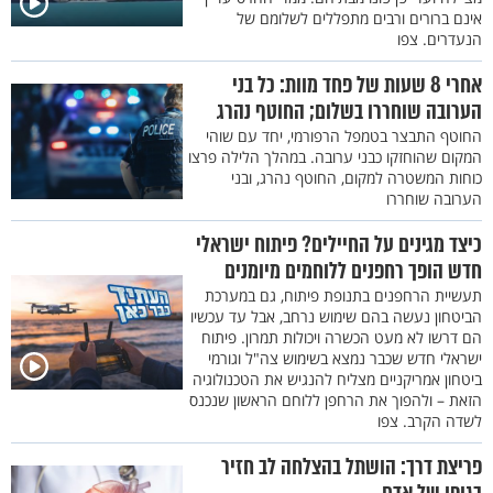
אינם ברורים ורבים מתפללים לשלומם של
הנעדרים. צפו
אחרי 8 שעות של פחד מוות: כל בני
הערובה שוחררו בשלום; החוטף נהרג
החוטף התבצר בטמפל הרפורמי, יחד עם שוהי
המקום שהוחזקו כבני ערובה. במהלך הלילה פרצו
כוחות המשטרה למקום, החוטף נהרג, ובני
הערובה שוחררו
כיצד מגינים על החיילים? פיתוח ישראלי
חדש הופך רחפנים ללוחמים מיומנים
תעשיית הרחפנים בתנופת פיתוח, גם במערכת
הביטחון נעשה בהם שימוש נרחב, אבל עד עכשיו
הם דרשו לא מעט הכשרה ויכולות תמרון. פיתוח
ישראלי חדש שכבר נמצא בשימוש צה"ל וגורמי
ביטחון אמריקניים מצליח להנגיש את הטכנולוגיה
הזאת – ולהפוך את הרחפן ללוחם הראשון שנכנס
לשדה הקרב. צפו
פריצת דרך: הושתל בהצלחה לב חזיר