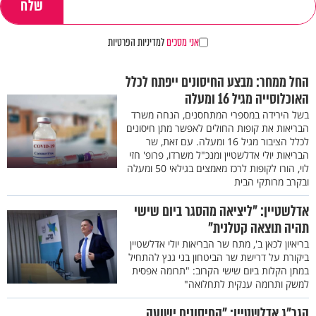
אני מסכים
למדיניות הפרטיות
החל ממחר: מבצע החיסונים ייפתח לכלל
האוכלוסייה מגיל 16 ומעלה
בשל הירידה במספרי המתחסנים, הנחה משרד
הבריאות את קופות החולים לאפשר מתן חיסונים
לכלל הציבור מגיל 16 ומעלה. עם זאת, שר
הבריאות יולי אדלשטיין ומנכ"ל משרדו, פרופ' חזי
לוי, הורו לקופות לרכז מאמצים בגילאי 50 ומעלה
ובקרב מרותקי הבית
אדלשטיין: "ליציאה מהסגר ביום שישי
תהיה תוצאה קטלנית"
בריאיון לכאן ב', מתח שר הבריאות יולי אדלשטיין
ביקורת על דרישת שר הביטחון בני גנץ להתחיל
במתן הקלות ביום שישי הקרוב: "תרומה אפסית
למשק ותרומה ענקית לתחלואה"
הגר"ג אדלשטיין: "החיסונים ישועה