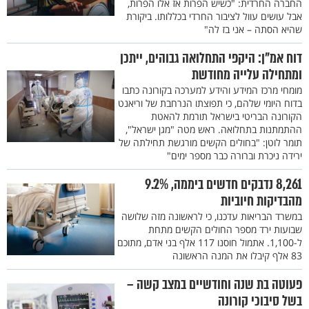
החברה החרדית: "כשיש הפרות אז אלו הפרות,
אבל עושים עוול לציבור החרדי בכללותו. ביקורת
שהיא הסתה – אני בז לה"
דוח אמ"ן: היקפי התחלואה גבוהים, ייתכן
ומתחילה עלייה מחודשת
מומחי מרכז המידע והידע למערכה בקורונה כתבו
בדוח היומי שלהם, כי תפוצתו הנרחבת של וריאנט
הקורונה הבריטי בישראל תורמת להאטת
ההתמתנות בתחלואה. ראש מטה "מגן ישראל",
תומר לוטן: "בחולים הקשים מורגשת תחילתה של
ירידה ניכרת וברורה כבר מספר ימים"
8,261 נדבקים חדשים ביממה, 9.2%
מהבדיקות חיוביות
במשרד הבריאות עדכנו, כי לראשונה מזה שלושה
שבועות ירד מספר החולים הקשים מתחת
ל-1,100. אתמול חוסנו 117 אלף בני אדם, מתוכם
83 אלף קיבלו את המנה הראשונה
פעוטה בת שנה וחודשיים במצב קשה –
בשל סיבוכי קורונה