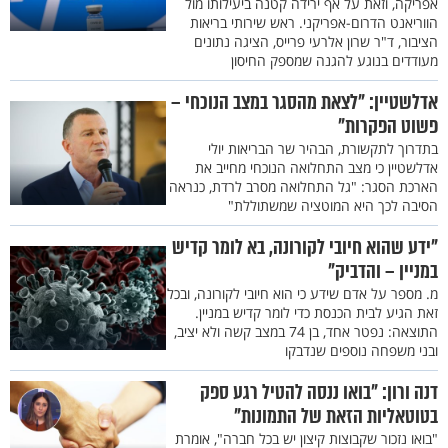
אפריקה, וזאת על אף ירידה קטנה ביעילותו מול
הווריאנט הדרום-אפריקני. ראש שירותי בריאות
הציבור, ד"ר שרון אלרעי פרייס, הציגה נתונים
מעודדים בנוגע להגנה שמספק החיסון
אדלשטיין: "לצאת מהסגר במצב הנוכחי –
פשוט הפקרות"
בתדרוך לתקשורת, הבהיר שר הבריאות יולי
אדלשטיין כי מצב התחלואה הנוכחי מחייב את
הארכת הסגר: "גל התחלואה מסרב לרדת, כנראה
הסיבה לכך היא המוטציה שמשתוללת"
"ידע שהוא חיובי לקורונה, בא לומר קדיש
במניין – והדביק"
מ. מספר על אדם שידע כי הוא חיובי לקורונה, ובכל
זאת הגיע לבית הכנסת כדי לומר קדיש במניין.
התוצאה: נפטר אחד, בן 74 במצב קשה ולא יציב,
ובני משפחה נוספים שנדבקו
דנה ורון: "בואו ננסה להטיל רגע ספק
בטוטאליות הזאת של התמונות"
"בואו נזכור שקבוצות קיצון יש בכל חברה", אומרת