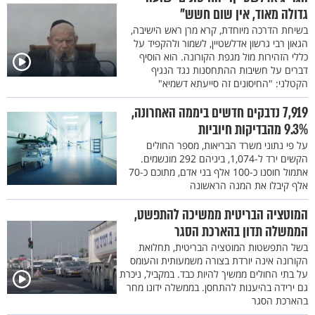
גדולה מאוד, אין שום חשש"
בשיחת הדרכה מיוחדת, קרא מרן ראש הישיבה,
הגאון רבי גרשון אדלשטיין, לשמור ולהקפיד על
כללי הזהירות מול מגפת הקורונה. הוא הוסיף
דברים על חשיבות ההתחסנות נגד הנגיף
הקטלני: "החיסונים זה סייעתא דשמיא"
7,919 נדבקים חדשים ביממה האחרונה,
9.3% מהבדיקות חיוביות
על פי נתוני משרד הבריאות, מספר החולים
הקשים ירד ל-1,074, ביניהם 292 מונשמים.
אתמול חוסנו כ-100 אלף בני אדם, מתוכם כ-70
אלף קיבלו את המנה הראשונה
המוטציה הבריטית ממשיכה להתפשט,
הממשלה תדון בהארכת הסגר
בשל התפשטות המוטציה הבריטית, תחלואת
הקורונה אינה יורדת בצורה משמעותית והעומס
על בתי החולים ממשיך להיות כבד. במקביל, ניכרת
גם ירידה בהיענות להתחסן. בממשלה ידונו מחר
בהארכת הסגר