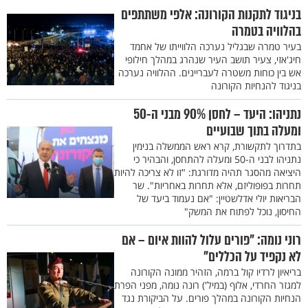
בניגוד לתקנות הקורונה: אלפי משתתפים
בהלוויה בטמרה
בעיר טמרה שבגליל נערכה הלווייתו של אחמד
חיג'אזי, צעיר תושב העיר שנהרג במהלך חילופי
אש בין כוחות משטרה לעבריינים. ההלוויה נערכה
בניגוד להנחיות הקורונה
נתניהו: היעד – לחסן 90% מבני ה-50
ומעלה בתוך שבועיים
בתדרוך לתקשורת, קרא ראש הממשלה בנימין
נתניהו לבני ה-50 ומעלה להתחסן, והבהיר כי
היציאה מהסגר תהיה מדורגת: "זו לא צריכה להיות
תחרות בפופוליזם, אלא תחרות באחריות". שר
הבריאות יולי אדלשטיין: "אם נעמוד ביעד של
החיסון, נוכל לפתוח את המשק"
רוני נומה: "פורים עלול להוות איום – אם
לא נקפיד על הכללים"
בריאיון לרדיו קול ברמה, הזהיר ממונה הקורונה
למגזר החרדי, אלוף (במיל') רונה נומה, מפני הפרת
הנחיות הקורונה במהלך פורים. על הביקורת נגד