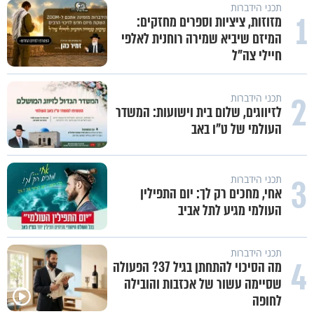
תכני הידברות
1
מזוזות, ציציות וספרים מחזקים:
המיזם שיביא שמירה רוחנית לאלפי
חיילי צה"ל
2
תכני הידברות
לזיווגים, שלום בית וישועות: המשדר
העולמי של ט"ו באב
3
תכני הידברות
אחי, מחכים רק לך: יום התפילין
העולמי מגיע לתל אביב
תכני הידברות
4
מה הסיכוי להתחתן בגיל 37? הפעולה
שסיימה עשור של אכזבות והובילה
לחופה