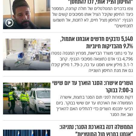
"החיסון הציל אותי, לכו להתחסן"
צפו בדברים המטלטלים של חולה קורונה, המספר
כיצד החיסון שקיבל הציל אותו מסיבוכים קשים של
הנגיף: "החיסון מציל חיים, לא לחכות, אל תשמעו
למכחישים"
5,140 נדבקים חדשים אובחנו אתמול,
9.7% מהבדיקות חיוביות
על פי נתוני משרד הבריאות, מפרוץ המגפה נפטרו
4,796 בני אדם כתוצאה מסיבוכי הנגיף. קרוב
ל-3.1 מיליון איש חוסנו עד כה, כ-1.79 מיליון קיבלו
גם את מנת החיסון השנייה
השרים אישרו: הסגר הוארך עד יום שישי
ב-7:00 בבוקר
דקות ספורות לפני תום הסגר בחצות, אישרה
הממשלה את הארכתו עד יום שישי בבוקר. ביום
רביעי יתכנסו השרים כדי להחליט האם להאריך
שוב את הסגר
הממשלה דנה בהארכת הסגר; נתניהו:
"אנחנו במרוץ מול המוטציות"