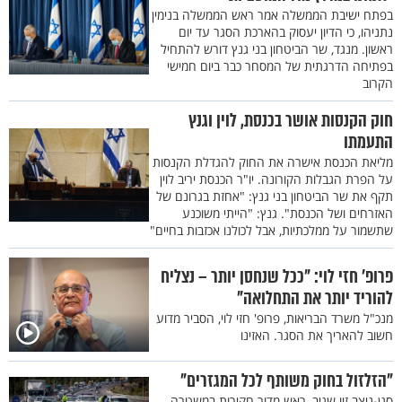
בפתח ישיבת הממשלה אמר ראש הממשלה בנימין
נתניהו, כי הדיון יעסוק בהארכת הסגר עד יום
ראשון. מנגד, שר הביטחון בני גנץ דורש להתחיל
בפתיחה הדרגתית של המסחר כבר ביום חמישי
הקרוב
חוק הקנסות אושר בכנסת, לוין וגנץ
התעמתו
מליאת הכנסת אישרה את החוק להגדלת הקנסות
על הפרת הגבלות הקורונה. יו"ר הכנסת יריב לוין
תקף את שר הביטחון בני גנץ: "אחזת בגרונם של
האזרחים ושל הכנסת". גנץ: "הייתי משוכנע
שתשמור על ממלכתיות, אבל לכולנו אכזבות בחיים"
פרופ' חזי לוי: "ככל שנחסן יותר – נצליח
להוריד יותר את התחלואה"
מנכ"ל משרד הבריאות, פרופ' חזי לוי, הסביר מדוע
חשוב להאריך את הסגר. האזינו
"הזלזול בחוק משותף לכל המגזרים"
סגן-ניצב זיו שגיב, ראש מדור חקירות במשטרה,