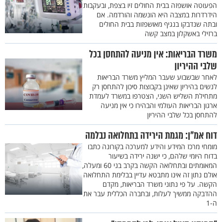
הפעוטה אושפזה בבית החולים זיו בצפת, ובעקבות
הידרדרות במצבה היא הונשמה והורדמה. אם
ובתה שנדבקו בנגיף מאושפזות בבית החולים
ברזילי באשקלון במצב קשה
משרד הבריאות: אין מניעה להתחסן בכל
שלבי ההיריון
לאחר שבשבוע שעבר המליץ משרד הבריאות
לנשים בהיריון שאינן בקבוצות סיכון להתחסן רק
מתחילת השליש השני, הצטרפו במשרד לעמדת
ארגון הבריאות העולמי והבהירו כי אין מניעה
להתחסן בכל שלבי ההיריון
דוח אמ"ן: מגמת הירידה בתחלואה נבלמה
מומחי מרכז המידע והידע למערכה בקורונה כתבו
בדוח היומי שלהם, כי ישנה ירידה בשיעור
המאומתים ובתחלואה הקשה בקרב בני 60 ומעלה,
אולם נתון זה אינו מתבטא עדיין בבלימת התחלואה
הקשה. על פי נתוני משרד הבריאות, מקדם
ההדבקה ממשיך לעלות, ובחברה הכללית עבר את
ה-1