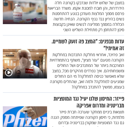
במצבן של שלוש יולדות שנדבקו בקורונה חלה
הידרדרות, והן חוברו למכונת אקמו. משרד הבריאות
פרסם מסמך המלצות מעודכן בנוגע להתחסנות
נשים בהיריון נגד נגיף הקורונה. הנחיה חדשה
הכלולה במסמך ממליצה לנשים שאינן בקבוצות
סיכון להתחסן רק מתחילת השליש השני
עדות מבפנים: "המצב פה זועק לשמיים.
זה אמיתי!"
זאב פרוינד, אחראי מחלקת התנדבות במחלקות
הקורונה מטעם "עזר מציון", משתף בהתמודדויות
המורכבות ביותר של המתנדבים ושל החולים
ומשפחותיהם. איך נפרדים מהיקרים מכל, במצב
שלא מאפשר כניסה למחלקה? מי הם החולים
שמגיעים למחלקה? ולמה זאב, שהחלים מקורונה
בעצמו, ממשיך להתנדב במחלקה?
פייזר: החיסון שלנו יעיל נגד המוטציות
מבריטניה ומדרום אפריקה
תוצאות ביניים ממחקר שערכה חברת פייזר
מלמדות, כי חיסון הקורונה שפיתחה מספק הגנה
גם נגד המוטציות שמקורן בבריטניה ובדרום