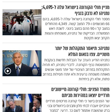
מניין חולי הקורונה בישראל עלה ל-4,695;
נתניהו לא נדבק בנגיף
מספר חולי הקורונה בישראל עולה ל-4,695, בהם
66 מונשמים ו-79 המצב קשה. 4,349 מהחולים
במצב קל ו-90 מהם במצב בינוני. לשכת ראש
הממשלה: הבדיקות של נתניהו, משפחתו והצוות
הקרוב יצאו תקינות
נתניהו: תיאסר התקהלות של יותר
משניים. צפו בנאום המלא
נתניהו הודיע הערב על הגבלות חדשות בעקבות
התפשטות נגיף הקורונה. לדברי נתניהו, לא תהיה
התקהלות במרחב הציבורי של יותר משני אנשים
מאותה משפחה גרעינית ולא יותרו תפילות במרחב
פתוח, אלא רק ביחידות
משרד הפנים: חולי קורונה מיישובים
חרדיים יוצאו במהירות מביתם
שר הפנים בישר כי חולי קורונה מריכוזים חרדיים
וערביים יועברו לבתי מלון ומבנים בירושלים ובני
ברק שהושכרו אתמול לשם כך. דרעי: "במגזר