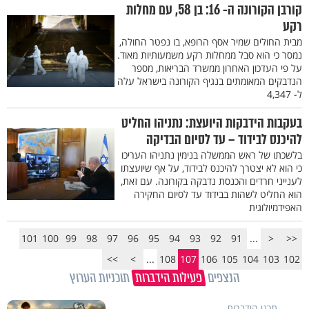
קורבן הקורונה ה- 16: בן 58, עם מחלות
רקע
מבית החולים שמיר אסף הרופא, בו נפטר החולה,
נמסר כי הוא סבל ממחלות רקע משמעותיות מאוד.
על פי העדכון האחרון ממשרד הבריאות, מספר
הנדבקים המאומתים בנגיף הקורונה בישראל עלה
ל- 4,347
בעקבות הידבקות היועצת: נתניהו החליט
להיכנס לבידוד – עד לסיום הבדיקה
בלשכתו של ראש הממשלה בנימין נתניהו העריכו
כי הוא לא יצטרך להיכנס לבידוד, על אף שיועצתו
לענייני חרדים והכנסת נדבקה בקורונה. עם זאת,
הוא החליט לשהות בבידוד עד לסיום החקירה
האפידמיולוגית
101
100
99
98
97
96
95
94
93
92
91
...
<
<<
>>
>
...
108
107
106
105
104
103
102
הנצפים
פעילות הידברות
תוכניות הערוץ
תכני הידברות