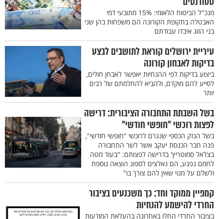
סטודנטים
מנכ"ל הביטוח הלאומי: 15% מתובעי דמי
האבטלה בתקופת הקורונה הם משפחות בהן שני
בני הזוג איבדו עבודתם
עיריית ירושלים קוראת לתושבים לבצע
בדיקות לאבחון קורונה
ביצוע בדיקות לפי ההנחיות יאפשר לאבחן חולים,
לסייע להם מוקדם, ולהביא להחלמתם של רבים
יותר
בשל השבתת התחבורה הציבורית: דרישה
לפצות רוכשי "חופשי חודשי"
בשל הנזק הכספי שנגרם לרוכשי "חופשי חודשי",
פנה חבר הכנסת יעקב אשר לשר התחבורה
בצלאל סמוטריץ' בדרישה לפצותם: "בעוד מטה
לחמם נפגע, הם נאלצים לספוג הוצאה נוספת
ולשלם על מנוי שאין להם צורך בו"
קמפיין ממוקד וחד: כך משכנעים בציבור
החרדי להישמע להנחיות
בציבור החרדי החלו באחרונה בהעלאת המודעות