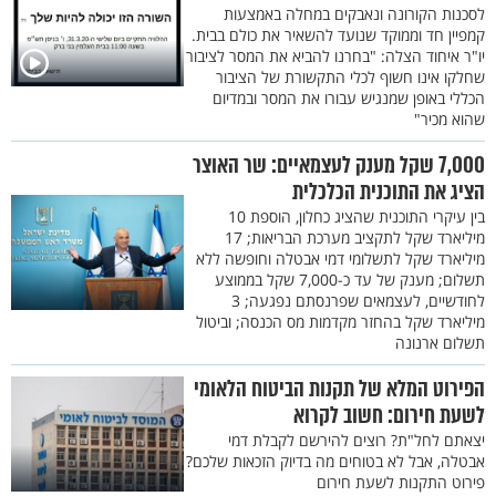
לסכנות הקורונה ונאבקים במחלה באמצעות
קמפיין חד וממוקד שנועד להשאיר את כולם בבית.
יו"ר איחוד הצלה: "בחרנו להביא את המסר לציבור
שחלקו אינו חשוף לכלי התקשורת של הציבור
הכללי באופן שמנגיש עבורו את המסר ובמדיום
שהוא מכיר"
7,000 שקל מענק לעצמאיים: שר האוצר
הציג את התוכנית הכלכלית
בין עיקרי התוכנית שהציג כחלון, הוספת 10
מיליארד שקל לתקציב מערכת הבריאות; 17
מיליארד שקל לתשלומי דמי אבטלה וחופשה ללא
תשלום; מענק של עד כ-7,000 שקל בממוצע
לחודשיים, לעצמאים שפרנסתם נפגעה; 3
מיליארד שקל בהחזר מקדמות מס הכנסה; וביטול
תשלום ארנונה
הפירוט המלא של תקנות הביטוח הלאומי
לשעת חירום: חשוב לקרוא
יצאתם לחל"ת? רוצים להירשם לקבלת דמי
אבטלה, אבל לא בטוחים מה בדיוק הזכאות שלכם?
פירוט התקנות לשעת חירום