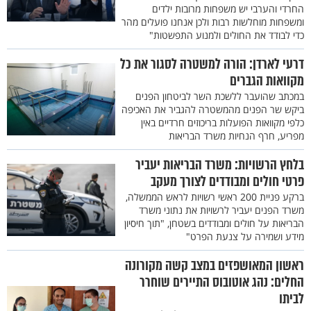
החרדי והערבי יש משפחות מרובות ילדים
ומשפחות מוחלשות רבות ולכן אנחנו פועלים מהר
כדי לבודד את החולים ולמנוע התפשטות"
דרעי לארדן: הורה למשטרה לסגור את כל
מקוואות הגברים
במכתב שהועבר ללשכת השר לביטחון הפנים
ביקש שר הפנים מהמשטרה להגביר את האכיפה
כלפי מקוואות הפועלות בריכוזים חרדיים באין
מפריע, חרף הנחיות משרד הבריאות
בלחץ הרשויות: משרד הבריאות יעביר
פרטי חולים ומבודדים לצורך מעקב
ברקע פניית 200 ראשי רשויות לראש הממשלה,
משרד הפנים יעביר לרשויות את נתוני משרד
הבריאות על חולים ומבודדים בשטחן, "תוך חיסיון
מידע ושמירה על צנעת הפרט"
ראשון המאושפזים במצב קשה מקורונה
החלים: נהג אוטובוס התיירים שוחרר
לביתו