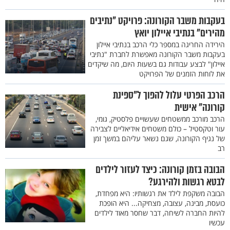
בעקבות משבר הקורונה: פרויקט "נתיבים
מהירים" בנתיבי איילון יואץ
הירידה החריגה במספר כלי הרכב בנתיבי איילון
בעקבות משבר הקורונה מאפשרת לחברת "נתיבי
איילון" לבצע עבודות גם בשעות היום, מה שיקדים
את לוחות הזמנים של הפרויקט
הרכב הפרטי עלול להפוך ל"ספינת
קורונה" אישית
הרכב מורכב ממשטחים שעשויים פלסטיק, גומי,
עור וטקסטיל – כולם משטחים אידיאליים לצבירה
של נגיף הקורונה, שגם נשאר עליהם במשך זמן
רב
הבובה בזמן קורונה: כיצד לעזור לילדים
לבטא רגשות ולהירגע?
הבובה משקפת לילד את רגשותיו: היא מפחדת,
כועסת, מבינה, עצובה, מצחיקה... היא הופכת
להיות החברה לשיחה, דבר שחסר מאוד לילדים
עכשיו