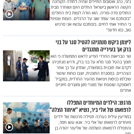
ג'וני, נהג אוטובוס התיירים שהיה לחולה הקורונה
הקשה הראשון בישראל החלים היום ושוחרר מבית
החולים פדה-פוריה. הוא הודה לצוות בית החולים:
"בזכותכם אני עומד שוב על הרגלים. הצוות שטיפל
בי החזיר אותי לחיים. בזכותכם עכשיו אני מרגיש
טוב, כמו חדש!"
ליצמן ביקש מנתניהו להטיל סגר על בני
ברק אך בעירייה מתנגדים
שר הבריאות החרדי הודיע לראש הממשלה כי הוא
תומך בהטל סגר מלא על בני ברק, ודרש מנתניהו
לקדם את תוכנית בממשלה, שתדון על כך אחר
הצהריים. במסגרת התוכנית, יוצבו כוחות שיטור
שיבלמו כניסות ויציאות מהעיר החרדית, במקביל
לאספקה שוטפת של מוצרי מזון ומוצרים חיוניים
אחרים
מרגש: הילדים המיוחדים התפללו
לרפואתו של אלי ביר, נשיא ’’איחוד הצלה"
במודיעין עילית נערכה תפילה מרגשת של ילדים
מיוחדים לרפואתו של אלי ביר. אנא עשו חסד,
והתפללו לרפואתו השלמה של אליעזר יהודה בן
חיה