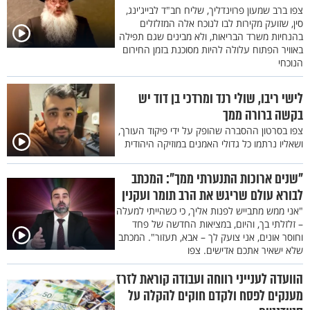
צפו ברב שמעון פרוינדליך, שליח חב"ד לבייג'ינג,
סין, שזועק מקירות לבו לנוכח אלה המזלזלים
בהנחיות משרד הבריאות, ולא מבינים שגם תפילה
באוויר הפתוח עלולה להיות מסוכנת בזמן החירום
הנוכחי
לישי ריבו, שולי רנד ומרדכי בן דוד יש
בקשה ברורה ממך
צפו בסרטון ההסברה שהופק על ידי פיקוד העורך,
ושאליו נרתמו כל גדולי האמנים במוזיקה היהודית
"שנים ארוכות התנערתי ממך": המכתב
לבורא עולם שריגש את הרב תומר ועקנין
"אני ממש מתבייש לפנות אליך, כי כשהייתי למעלה
– זלזלתי בך, והיום, במציאות החדשה של פחד
וחוסר אונים, אני צועק לך – אבא, תעזור". המכתב
שלא ישאיר אתכם אדישים. צפו
הוועדה לענייני רווחה ועבודה קוראת לזרז
מענקים לפסח ולקדם חוקים להקלה על