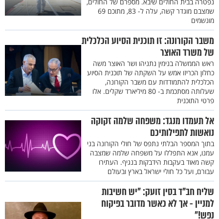
נפטרה בבית החולים שיבא. מספרם של החולים,
שמצבם מוגדר קשה, עלה ל- 83, מתוכם 69
מונשמים
משבר הקורונה: זו תוכנית הסיוע הכלכלית
של משרד האוצר
ראש הממשלה בנימין נתניהו ושר האוצר משה
כחלון הכריזו אמש על השקתה של תוכנית הסיוע
הכלכלית להתמודדות עם משבר הקורונה,
שעלותה מסתכמת ב- 80 מיליארד שקלים. אלו
פרטי התוכנית
אל תעמדו מנגד: משפחה שלמה זקוקה
נואשות לתפילותיכם
בתוך המספר הבלתי נתפס של חולי הקורונה בני
עמנו, אנא התפללו על משפחה שלמה שמצבה
קשה מאוד בעקבות הידבקות בנגיף. העתירו
עבורם, ועל כל חולי ישראל בארץ ובעולם
שליח חב"ד בסין זועק: "יש חשיבות
למניין - אך לא כאשר מדובר בפיקוח
נפש!"