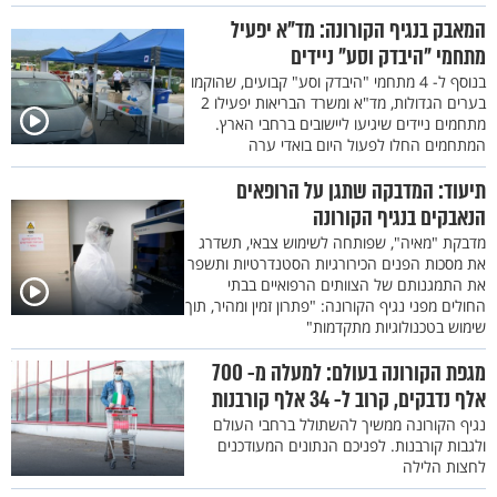
המאבק בנגיף הקורונה: מד"א יפעיל
מתחמי "היבדק וסע" ניידים
בנוסף ל- 4 מתחמי "היבדק וסע" קבועים, שהוקמו
בערים הגדולות, מד"א ומשרד הבריאות יפעילו 2
מתחמים ניידים שיגיעו ליישובים ברחבי הארץ.
המתחמים החלו לפעול היום בואדי ערה
תיעוד: המדבקה שתגן על הרופאים
הנאבקים בנגיף הקורונה
מדבקת "מאיה", שפותחה לשימוש צבאי, תשדרג
את מסכות הפנים הכירורגיות הסטנדרטיות ותשפר
את התמגנותם של הצוותים הרפואיים בבתי
החולים מפני נגיף הקורונה: "פתרון זמין ומהיר, תוך
שימוש בטכנולוגיות מתקדמות"
מגפת הקורונה בעולם: למעלה מ- 700
אלף נדבקים, קרוב ל- 34 אלף קורבנות
נגיף הקורונה ממשיך להשתולל ברחבי העולם
ולגבות קורבנות. לפניכם הנתונים המעודכנים
לחצות הלילה