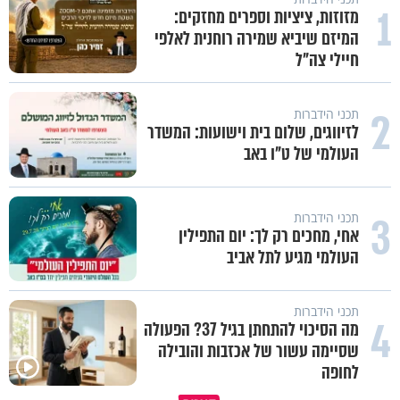
1
מזוזות, ציציות וספרים מחזקים:
המיזם שיביא שמירה רוחנית לאלפי
חיילי צה"ל
2
תכני הידברות
לזיווגים, שלום בית וישועות: המשדר
העולמי של ט"ו באב
3
תכני הידברות
אחי, מחכים רק לך: יום התפילין
העולמי מגיע לתל אביב
תכני הידברות
4
מה הסיכוי להתחתן בגיל 37? הפעולה
שסיימה עשור של אכזבות והובילה
לחופה